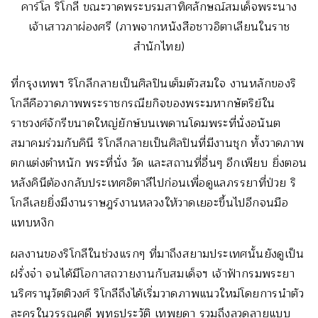
คาร์โล ริโกลี ขณะวาดพระบรมสาทิศลักษณ์สมเด็จพระนาง
เจ้าเสาวภาผ่องศรี (ภาพจากหนังสือชาวอิตาเลียนในราช
สำนักไทย)
ที่กรุงเทพฯ ริโกลีกลายเป็นศิลปินเต็มตัวสมใจ งานหลักของริ
โกลีคือวาดภาพพระราชกรณียกิจของพระมหากษัตริย์ใน
ราชวงศ์จักรีขนาดใหญ่ยักษ์บนเพดานโดมพระที่นั่งอนันต
สมาคมร่วมกับคินี ริโกลีกลายเป็นศิลปินที่มีงานชุก ทั้งวาดภาพ
ตกแต่งตำหนัก พระที่นั่ง วัด และสถานที่อื่นๆ อีกเพียบ ยิ่งตอน
หลังคินีต้องกลับประเทศอิตาลีไปก่อนเพื่อดูแลภรรยาที่ป่วย ริ
โกลีเลยยิ่งมีงานราษฎร์งานหลวงให้วาดเยอะขึ้นไปอีกจนมือ
แทบหงิก
ผลงานของริโกลีในช่วงแรกๆ ที่มาถึงสยามประเทศนั้นยังดูเป็น
ฝรั่งจ๋า จนได้มีโอกาสถวายงานกับสมเด็จฯ เจ้าฟ้ากรมพระยา
นริศรานุวัตติวงศ์ ริโกลีถึงได้เริ่มวาดภาพแนวใหม่โดยการนำตัว
ละครในวรรณคดี พุทธประวัติ เทพยดา รวมถึงลวดลายแบบ