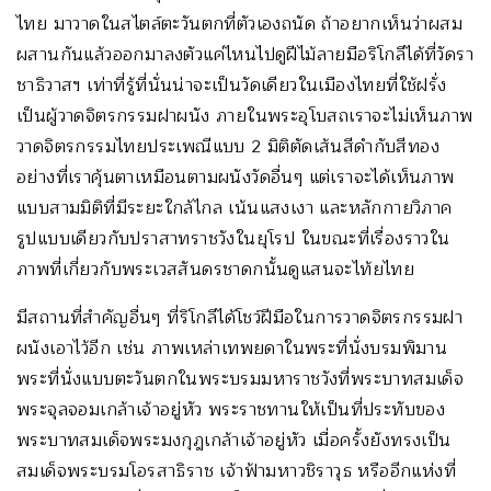
ไทย มาวาดในสไตล์ตะวันตกที่ตัวเองถนัด ถ้าอยากเห็นว่าผสม
ผสานกันแล้วออกมาลงตัวแค่ไหนไปดูฝีไม้ลายมือริโกลีได้ที่วัดรา
ชาธิวาสฯ เท่าที่รู้ที่นั่นน่าจะเป็นวัดเดียวในเมืองไทยที่ใช้ฝรั่ง
เป็นผู้วาดจิตรกรรมฝาผนัง ภายในพระอุโบสถเราจะไม่เห็นภาพ
วาดจิตรกรรมไทยประเพณีแบบ 2 มิติตัดเส้นสีดำกับสีทอง
อย่างที่เราคุ้นตาเหมือนตามผนังวัดอื่นๆ แต่เราจะได้เห็นภาพ
แบบสามมิติที่มีระยะใกล้ไกล เน้นแสงเงา และหลักกายวิภาค
รูปแบบเดียวกับปราสาทราชวังในยุโรป ในขณะที่เรื่องราวใน
ภาพที่เกี่ยวกับพระเวสสันดรชาดกนั้นดูแสนจะไท้ยไทย
มีสถานที่สำคัญอื่นๆ ที่ริโกลีได้โชว์ฝีมือในการวาดจิตรกรรมฝา
ผนังเอาไว้อีก เช่น ภาพเหล่าเทพยดาในพระที่นั่งบรมพิมาน
พระที่นั่งแบบตะวันตกในพระบรมมหาราชวังที่พระบาทสมเด็จ
พระจุลจอมเกล้าเจ้าอยู่หัว พระราชทานให้เป็นที่ประทับของ
พระบาทสมเด็จพระมงกุฎเกล้าเจ้าอยู่หัว เมื่อครั้งยังทรงเป็น
สมเด็จพระบรมโอรสาธิราช เจ้าฟ้ามหาวชิราวุธ หรืออีกแห่งที่