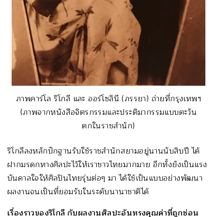
ภาพคาร์โล ริโกลี และ ออร์โซลินี (ภรรยา) ถ่ายที่กรุงเทพฯ
(ภาพจากหนังสือจิตรกรรมและประติมากรรมแบบตะวัน
ตกในราชสำนัก)
ริโกลีลงหลักปักฐานรับใช้ราชสำนักสยามอยู่นานนับสิบปี ได้
ฝากมรดกทางศิลปะไว้ให้เราชาวไทยมากมาย อีกทั้งยังเป็นแรง
บันดาลใจให้ศิลปินไทยรุ่นต่อๆ มา ได้ใช้เป็นแบบอย่างพัฒนา
ผลงานจนเป็นที่ยอมรับในระดับนานาชาติได้
เรื่องราวของริโกลี กับผลงานศิลปะอันทรงคุณค่าที่ถูกซ่อน