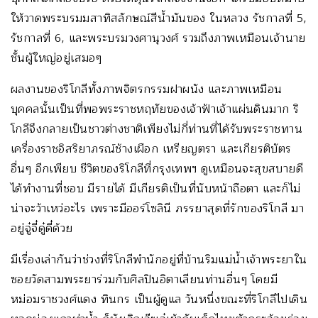
ให้วาดพระบรมมสาทิสลักษณ์สีน้ำมันของ ในหลวง รัชกาลที่ 5,
รัชกาลที่ 6, และพระบรมวงศานุวงศ์ รวมถึงภาพเหมือนเจ้านาย
ชั้นผู้ใหญ่อยู่เสมอๆ
ผลงานของริโกลีทั้งภาพจิตรกรรมฝาผนัง และภาพเหมือน
บุคคลนั้นเป็นที่พอพระราชหฤทัยของเจ้าฟ้าเจ้าแผ่นดินมาก ริ
โกลีจึงกลายเป็นชาวต่างชาติเพียงไม่กี่ท่านที่ได้รับพระราชทาน
เครื่องราชอิสริยาภรณ์ช้างเผือก เหรียญตรา และเกียรติบัตร
อื่นๆ อีกเพียบ ชีวิตของริโกลีที่กรุงเทพฯ ดูเหมือนจะสุขสบายดี
ได้ทำงานที่ชอบ มีรายได้ มีเกียรติเป็นที่นับหน้าถือตา และก็ไม่
น่าจะว้าเหว่อะไร เพราะมีออร์โซลินี ภรรยาสุดที่รักของริโกลี มา
อยู่จู๋จี๋ดู๋ดี๋ด้วย
มีเรื่องเล่ากันว่าช่วงที่ริโกลีพำนักอยู่ที่บ้านริมแม่น้ำเจ้าพระยาใน
ซอยวัดสามพระยาร่วมกับศิลปินอิตาเลียนท่านอื่นๆ โดยมี
หม่อมราชวงศ์แดง ทินกร เป็นผู้ดูแล วันหนึ่งขณะที่ริโกลีไปเดิน