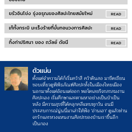
ขรัวอินโข่ง รุ่งอรุณของศิลปะไทยสมัยใหม่
READ
เก๊ทั้งกระบิ มะเร็งร้ายที่บั่นทอนวงการศิลปะ
READ
กิ้งก่าปริศนา ของ ถวัลย์ ดัชนี
READ
ตัวแน่น
ตั้งแต่จำความได้ก็เริ่มคว้าสี คว้าดินสอ มาขีดเขียน
ชอบเที่ยวดูพิพิธภัณฑ์ศิลปะทั้งในเมืองไทยเมือง
นอกมาตั้งแต่อ้อนแต่ออก พอโตเลยริจะสะสมงาน
ศิลปะเอง เริ่มศึกษาและตามหาอย่างเป็นบ้าเป็น
หลัง มีความสุขที่ได้คลุกคลีแทบทุกวัน จนมี
ประสบการณ์นู่นนี่มาเล่าให้ฟัง 'อ่านเอา' ดูแล้วท่าน
จะรักและหวงแหนงานศิลปะของบ้านเราขึ้นอีก
เป็นกอง