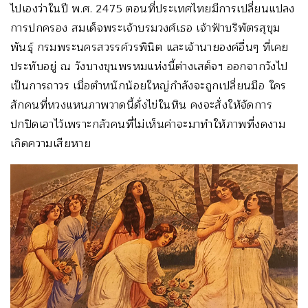
ไปเองว่าในปี พ.ศ. 2475 ตอนที่ประเทศไทยมีการเปลี่ยนแปลง
การปกครอง สมเด็จพระเจ้าบรมวงศ์เธอ เจ้าฟ้าบริพัตรสุขุม
พันธุ์ กรมพระนครสวรรค์วรพินิต และเจ้านายองค์อื่นๆ ที่เคย
ประทับอยู่ ณ วังบางขุนพรหมแห่งนี้ต่างเสด็จฯ ออกจากวังไป
เป็นการถาวร เมื่อตำหนักน้อยใหญ่กำลังจะถูกเปลี่ยนมือ ใคร
สักคนที่หวงแหนภาพวาดนี้ดั่งไข่ในหิน คงจะสั่งให้จัดการ
ปกปิดเอาไว้เพราะกลัวคนที่ไม่เห็นค่าจะมาทำให้ภาพที่งดงาม
เกิดความเสียหาย