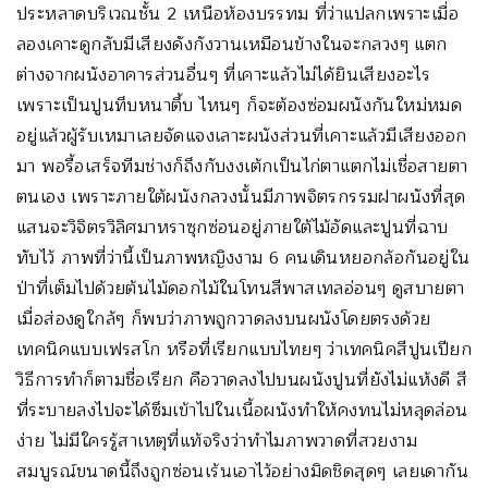
ประหลาดบริเวณชั้น 2 เหนือห้องบรรทม ที่ว่าแปลกเพราะเมื่อ
ลองเคาะดูกลับมีเสียงดังกังวานเหมือนข้างในจะกลวงๆ แตก
ต่างจากผนังอาคารส่วนอื่นๆ ที่เคาะแล้วไม่ได้ยินเสียงอะไร
เพราะเป็นปูนทึบหนาตึ้บ ไหนๆ ก็จะต้องซ่อมผนังกันใหม่หมด
อยู่แล้วผู้รับเหมาเลยจัดแจงเลาะผนังส่วนที่เคาะแล้วมีเสียงออก
มา พอรื้อเสร็จทีมช่างก็ถึงกับงงเต้กเป็นไก่ตาแตกไม่เชื่อสายตา
ตนเอง เพราะภายใต้ผนังกลวงนั้นมีภาพจิตรกรรมฝาผนังที่สุด
แสนจะวิจิตรวิลิศมาหราซุกซ่อนอยู่ภายใต้ไม้อัดและปูนที่ฉาบ
ทับไว้ ภาพที่ว่านี้เป็นภาพหญิงงาม 6 คนเดินหยอกล้อกันอยู่ใน
ป่าที่เต็มไปด้วยต้นไม้ดอกไม้ในโทนสีพาสเทลอ่อนๆ ดูสบายตา
เมื่อส่องดูใกล้ๆ ก็พบว่าภาพถูกวาดลงบนผนังโดยตรงด้วย
เทคนิคแบบเฟรสโก หรือที่เรียกแบบไทยๆ ว่าเทคนิคสีปูนเปียก
วิธีการทำก็ตามชื่อเรียก คือวาดลงไปบนผนังปูนที่ยังไม่แห้งดี สี
ที่ระบายลงไปจะได้ซึมเข้าไปในเนื้อผนังทำให้คงทนไม่หลุดล่อน
ง่าย ไม่มีใครรู้สาเหตุที่แท้จริงว่าทำไมภาพวาดที่สวยงาม
สมบูรณ์ขนาดนี้ถึงถูกซ่อนเร้นเอาไว้อย่างมิดชิดสุดๆ เลยเดากัน