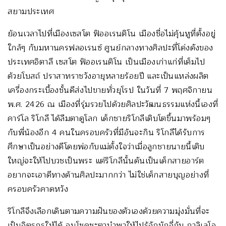
สยามประเทศ
ย้อนเวลาไปที่เมืองเซสโต ฟิออเรนติโน เมืองชื่อไม่คุ้นหูที่ตั้งอยู่
ใกล้ๆ กับมหานครฟลอเรนซ์ ศูนย์กลางทางศิลปะที่โด่งดังของ
ประเทศอิตาลี เซสโต ฟิออเรนติโน เป็นเมืองเก่าแก่ที่เต็มไป
ด้วยโบสถ์ ปราสาทราชวังอายุหลายร้อยปี และเป็นแหล่งผลิต
เครื่องกระเบื้องชั้นดีส่งไปขายทั่วยุโรป ในวันที่ 7 พฤศจิกายน
พ.ศ. 2426 ณ เมืองที่รุ่มรวยไปด้วยศิลปะวัฒนธรรมแห่งนี้เองที่
คาร์โล ริโกลี ได้ลืมตาดูโลก เด็กชายริโกลีเติบโตขึ้นมาพร้อมๆ
กับพี่น้องอีก 4 คนในครอบครัวที่มีอันจะกิน ริโกลีได้รับการ
ศึกษาเป็นอย่างดีโดยพ่อกับแม่ตั้งใจว่าเมื่อลูกชายนายนี้เติบ
ใหญ่จะให้ไปบวชเป็นพระ แต่ริโกลีนั้นดันเป็นเด็กสายอาร์ต
อยากจะเอาดีทางด้านศิลปะมากกว่า ไม่ใช่เด็กสายบุญอย่างที่
ครอบครัวคาดหวัง
ริโกลีจึงเลือกเดินตามความฝันของตัวเองด้วยความมุ่งมั่นที่จะ
เป็นจิตรกรให้ได้ จนโชคชะตานำพาให้ไปรู้จักมักจี่กับ กาลิเลโอ