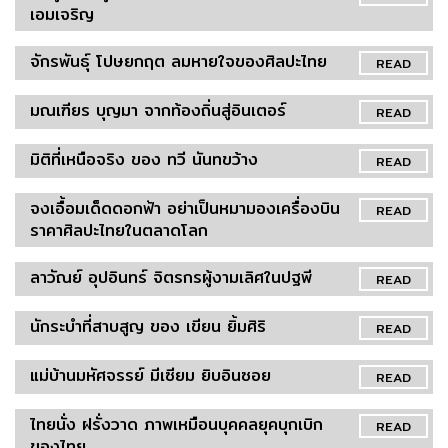
เอมเจริญ
จักรพันธุ์ โปษยกฤต ลมหายใจของศิลปะไทย
READ
มณเฑียร บุญมา จากท้องถิ่นสู่อินเตอร์
READ
มิติที่เหนือจริง ของ ทวี นันทขว้าง
READ
จงเอื้อมเด็ดดอกฟ้า อย่าเป็นหมามองเครื่องบิน
READ
ราคาศิลปะไทยในตลาดโลก
ลาวัณย์ อุปอินทร์ จิตรกรผู้งามเลิศในปฐพี
READ
นักระบำที่สาบสูญ ของ เขียน ยิ้มศิริ
READ
แม่บ้านมหัศจรรย์ มีเซียม ยิบอินซอย
READ
ไทยนั่ง ฝรั่งวาด ภาพเหมือนบุคคลยุคบุกเบิก
READ
ของไทย