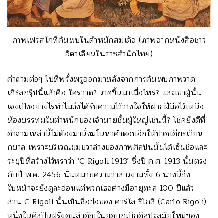
ภาพเฟรสโกที่ค้นพบในตำหนักสมเด็จ (ภาพจากหนังสือชาว
อิตาเลียนในราชสำนักไทย)
คำถามต่อๆ ไปที่พรั่งพรูออกมาหลังจากการค้นพบภาพวาด
เกิร์ลกรุ๊ปนี้แล้วคือ ใครวาด? วาดขึ้นมาเมื่อไหร่? และเขาผู้นั้น
เจ๋งเป้งอย่างไรทำไมถึงได้รับความไว้วางใจให้ฝากฝีมือไว้เหนือ
ห้องบรรทมในตำหนักของเจ้านายชั้นผู้ใหญ่เช่นนี้? โชคยังดีที่
คำถามเหล่านี้ไม่ต้องมานั่งมโนหาคำตอบอีกให้ปวดเศียรเวียน
กบาล เพราะบริเวณมุมขวาล่างของภาพศิลปินนั้นได้เซ็นชื่อและ
ระบุปีที่สร้างไว้หราว่า ‘C Rigoli 1913’ ซึ่งปี ค.ศ. 1913 นั้นตรง
กับปี พ.ศ. 2456 นั่นหมายความว่าสาวงามทั้ง 6 นางนี้ถึง
ใบหน้าจะยังดูละอ่อนแต่พวกเธอต่างมีอายุทะลุ 100 ปีแล้ว
ส่วน C Rigoli นั้นเป็นชื่อย่อของ คาร์โล ริโกลี (Carlo Rigoli)
หนึ่งในศิลปินฝรั่งคนสำคัญในยุคบุกเบิกศิลปะสมัยใหม่ของ