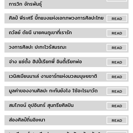
การวิก จักรพันธุ์
ศิลป์ พีระศรี บิ๊กแบงแห่งเอกภพวงการศิลปะไทย
READ
ถวัลย์ ดัชนี นายคนภูเขาที่เรารัก
READ
วงการศิลปะ ปะทะไวรัสมรณะ
READ
จ่าง แซ่ตั้ง ฮิปปี้เรียกพี่ อินดี้เรียกพ่อ
READ
เวนิสเบียนนาเล่ งานอาร์ทแห่งมวลมนุษยชาติ
READ
มูลค่าของงานศิลปะ กะกันยังไง ใช้อะไรมาวัด
READ
สมโภชน์ อุปอินทร์ สุนทรียศิลปิน
READ
ส่องศิลป์ถิ่นอิเหนา
READ