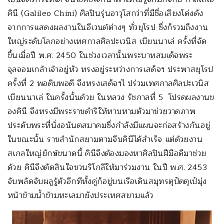
คินี (Galileo Chini) ศิลปินรุ่นอาวุโสกว่าที่มีชื่อเสียงโด่งดัง
จากการแสดงผลงานในอีเวนต์ต่างๆ ทั่วยุโรป ซึ่งก็รวมถึงงาน
ใหญ่ระดับโลกอย่างเทศกาลศิลปะเวนิส เบียนนาเล่ ครั้งที่จัด
ขึ้นเมื่อปี พ.ศ. 2450 ในช่วงเวลานั้นพระบาทสมเด็จพระ
จุลจอมเกล้าเจ้าอยู่หัว ทรงอยู่ระหว่างการเสด็จฯ ประพาสยุโรป
ครั้งที่ 2 พอดิบพอดี จึงทรงเสด็จฯไ ปร่วมเทศกาลศิลปะเวนิส
เบียนนาเล่ ในครั้งนั้นด้วย ในหลวง รัชกาลที่ 5 โปรดผลงานข
องคินี จึงทรงมีพระราชดำริให้ทาบทามตัวมาช่วยวาดภาพ
ประดับพระที่นั่งอนันตสมาคมซึ่งกำลังมีแผนจะก่อสร้างกันอยู่
ในขณะนั้น ราชสำนักสยามตามจีบคินีได้สำเร็จ แต่ด้วยงาน
สเกลใหญ่ยักษ์ขนาดนี้ คินีจึงต้องมองหาศิลปินฝีมือดีมาช่วย
ด้วย คินีจึงตัดสินใจชวนริโกลีให้มาร่วมงาน ในปี พ.ศ. 2453
จับพลัดจับผลูรู้ตัวอีกทีทั้งคู่ก็อยู่บนเรือเดินสมุทรตุปัดตุเป๋มุ่ง
หน้าข้ามน้ำข้ามทะเลมายังประเทศสยามแล้ว