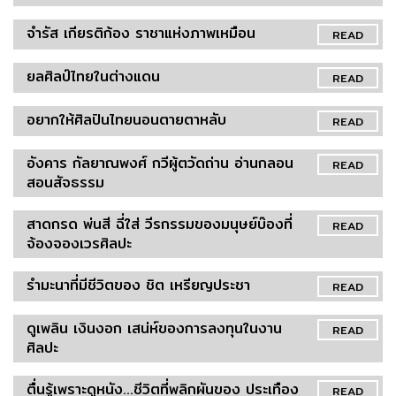
จำรัส เกียรติก้อง ราชาแห่งภาพเหมือน
READ
ยลศิลป์ไทยในต่างแดน
READ
อยากให้ศิลปินไทยนอนตายตาหลับ
READ
อังคาร กัลยาณพงศ์ กวีผู้ตวัดถ่าน อ่านกลอน
READ
สอนสัจธรรม
สาดกรด พ่นสี ฉี่ใส่ วีรกรรมของมนุษย์บ๊องที่
READ
จ้องจองเวรศิลปะ
รำมะนาที่มีชีวิตของ ชิต เหรียญประชา
READ
ดูเพลิน เงินงอก เสน่ห์ของการลงทุนในงาน
READ
ศิลปะ
ตื่นรู้เพราะดูหนัง...ชีวิตที่พลิกผันของ ประเทือง
READ