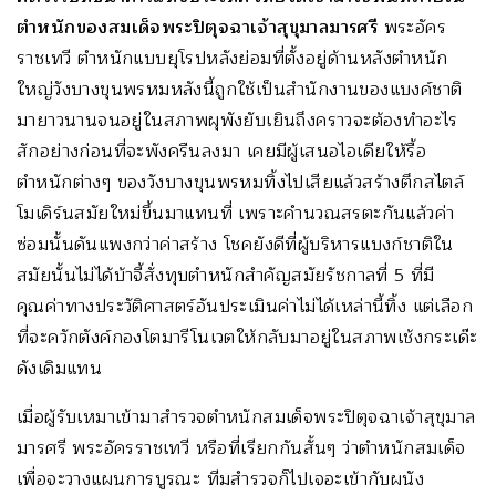
ตำหนักของสมเด็จพระปิตุจฉาเจ้าสุขุมาลมารศรี
พระอัคร
ราชเทวี ตำหนักแบบยุโรปหลังย่อมที่ตั้งอยู่ด้านหลังตำหนัก
ใหญ่วังบางขุนพรหมหลังนี้ถูกใช้เป็นสำนักงานของแบงค์ชาติ
มายาวนานจนอยู่ในสภาพผุพังยับเยินถึงคราวจะต้องทำอะไร
สักอย่างก่อนที่จะพังครืนลงมา เคยมีผู้เสนอไอเดียให้รื้อ
ตำหนักต่างๆ ของวังบางขุนพรหมทิ้งไปเสียแล้วสร้างตึกสไตล์
โมเดิร์นสมัยใหม่ขึ้นมาแทนที่ เพราะคำนวณสรตะกันแล้วค่า
ซ่อมนั้นดันแพงกว่าค่าสร้าง โชคยังดีที่ผู้บริหารแบงก์ชาติใน
สมัยนั้นไม่ได้บ้าจี้สั่งทุบตำหนักสำคัญสมัยรัชกาลที่ 5 ที่มี
คุณค่าทางประวัติศาสตร์อันประเมินค่าไม่ได้เหล่านี้ทิ้ง แต่เลือก
ที่จะควักตังค์กองโตมารีโนเวตให้กลับมาอยู่ในสภาพเช้งกระเด๊ะ
ดังเดิมแทน
เมื่อผู้รับเหมาเข้ามาสำรวจตำหนักสมเด็จพระปิตุจฉาเจ้าสุขุมาล
มารศรี พระอัครราชเทวี หรือที่เรียกกันสั้นๆ ว่าตำหนักสมเด็จ
เพื่อจะวางแผนการบูรณะ ทีมสำรวจก็ไปเจอะเข้ากับผนัง