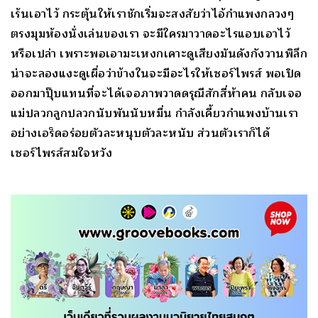
เร้นเอาไว้ กระตุ้นให้เราชักเริ่มจะสงสัยว่าไอ้กำแพงกลวงๆ
ตรงมุมห้องนั่งเล่นของเรา จะมีใครมาวาดอะไรแอบเอาไว้
หรือเปล่า เพราะพอเอามะเหงกเคาะดูเสียงมันดังกังวานพิลึก
น่าจะลองแงะดูเผื่อว่าข้างในจะมีอะไรให้เซอร์ไพรส์ พอเปิด
ออกมาปุ๊บแทนที่จะได้เจอภาพวาดดรุณีสักสี่ห้าคน กลับเจอ
แม่ปลวกลูกปลวกนับพันนับหมื่น กำลังเคี้ยวกำแพงบ้านเรา
อย่างเอร็ดอร่อยตัวละหนุบตัวละหนับ ส่วนตัวเราก็ได้
เซอร์ไพรส์สมใจหวัง