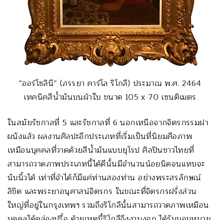
“ออร์โซลินี” (ภรรยา คาร์โล ริโกลี) ประมาณ พ.ศ. 2464
เทคนิคสีน้ำมันบนผ้าใบ ขนาด 105 x 70 เซนติเมตร
ในสมัยรัชกาลที่ 5 และรัชกาลที่ 6 นอกเหนือจากจิตรกรรมฝา
ผนังแล้ว ผลงานศิลปะอีกประเภทที่เริ่มเป็นที่นิยมคือภาพ
เหมือนบุคคลที่วาดด้วยสีน้ำมันแบบยุโรป ศิลปินชาวไทยที่
สามารถวาดภาพประเภทนี้ได้ดีนั้นมีจำนวนน้อยนิดจนแทบจะ
นับนิ้วได้ เท่าที่จำได้ก็มีแค่ท่านสองท่าน อย่างพระสรลักษณ์
ลิขิต และพระยาอนุศาสน์จิตรกร ในขณะที่จิตรกรฝรั่งส่วน
ใหญ่ที่อยู่ในกรุงเทพฯ รวมถึงริโกลีนั้นสามารถวาดภาพเหมือน
บุคคลได้คล่องปรื๋อ ด้วยเหตุนี้ริโกลีจึงงานงอก ได้รับมอบหมาย