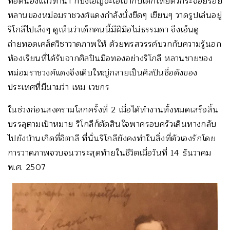
ทอดน่องแถวท่าน้ำ ก็บังเอิญจ๊ะเอ๋เข้ากับเด็กไทยตัวกระจ้อยร่อย
หลานของหม่อมราชวงศ์แดงกำลังนั่งขีดๆ เขียนๆ วาดรูปเล่นอยู่
ริโกลีไปเล็งๆ ดูเห็นว่าเด็กคนนี้มีฝีมือไม่ธรรมดา จึงเอ็นดู
ถ่ายทอดเคล็ดวิชาวาดภาพให้ ด้วยพรสวรรค์บวกกับความรู้นอก
ห้องเรียนที่ได้รับจากศิลปินมือทองอย่างริโกลี หลานชายของ
หม่อมราชวงศ์แดงจึงเติบใหญ่กลายเป็นศิลปินชื่อดังของ
ประเทศที่มีนามว่า เหม เวชกร
ในช่วงก่อนสงครามโลกครั้งที่ 2 เมื่อได้ทำงานทั้งหมดเสร็จสิ้น
บรรลุตามเป้าหมาย ริโกลีก็ตัดสินใจพาครอบครัวเดินทางกลับ
ไปยังบ้านเกิดที่อิตาลี ที่นั่นริโกลียังคงทำในสิ่งที่ตัวเองรักโดย
การวาดภาพจวบจนวาระสุดท้ายในชีวิตเมื่อวันที่ 14 ธันวาคม
พ.ศ. 2507