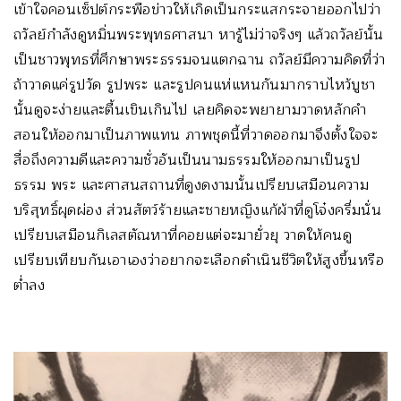
เข้าใจคอนเซ็ปต์กระพือข่าวให้เกิดเป็นกระแสกระจายออกไปว่า
ถวัลย์กำลังดูหมิ่นพระพุทธศาสนา หารู้ไม่ว่าจริงๆ แล้วถวัลย์นั้น
เป็นชาวพุทธที่ศึกษาพระธรรมจนแตกฉาน ถวัลย์มีความคิดที่ว่า
ถ้าวาดแค่รูปวัด รูปพระ และรูปคนแห่แหนกันมากราบไหว้บูชา
นั้นดูจะง่ายและตื้นเขินเกินไป เลยคิดจะพยายามวาดหลักคำ
สอนให้ออกมาเป็นภาพแทน ภาพชุดนี้ที่วาดออกมาจึงตั้งใจจะ
สื่อถึงความดีและความชั่วอันเป็นนามธรรมให้ออกมาเป็นรูป
ธรรม พระ และศาสนสถานที่ดูงดงามนั้นเปรียบเสมือนความ
บริสุทธิ์ผุดผ่อง ส่วนสัตว์ร้ายและชายหญิงแก้ผ้าที่ดูโจ๋งครึ่มนั่น
เปรียบเสมือนกิเลสตัณหาที่คอยแต่จะมายั่วยุ วาดให้คนดู
เปรียบเทียบกันเอาเองว่าอยากจะเลือกดำเนินชีวิตให้สูงขึ้นหรือ
ต่ำลง