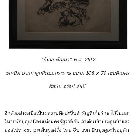
“กิเลส ตัณหา” พ.ศ. 2512
เทคนิค ปากกาลูกลื่นบนกระดาษ ขนาด 108 x 79 เซนติเมตร
ศิลปิน ถวัลย์ ดัชนี
อีกตัวอย่างหนึ่งเป็นผลงานศิลปะชิ้นสำคัญที่เก็บรักษาไว้ในมหา
วิหารนักบุญเปโตรแห่งนครรัฐวาติกัน ถ้าเดินเข้าประตูหน้าแล้ว
มองไปทางขวาจะเห็นฝูงฝรั่ง ไทย จีน แขก ยืนมุงดูอะไรอยู่สัก