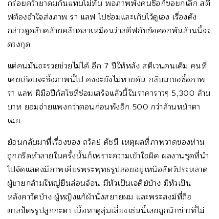
กร่อยคว้ายาดมกันแทบไม่ทัน พอภาพพังคนซื้อก็ขอยกเลิก สตี
ฟต้องจำใจส่งภาพ รา แลฟ ไปซ่อมและเก็บไว้ดูเอง เรื่องดัง
กล่าวดูคลับคล้ายคลับคลาเหมือนว่าสตีฟกับข้อศอกพันล้านนี้จะ
ดวงกุด
แต่คนมันจะรวยช่วยไม่ได้ อีก 7 ปีให้หลัง สตีเวนคนเดิม คนที่
เคยเกือบจะซื้อภาพนี้ไป คงจะยังไม่หายคัน กลับมาขอซื้อภาพ
รา แลฟ ฝีมือปีกัสโซที่ซ่อมเสร็จแล้วนี้ในราคาราวๆ 5,300 ล้าน
บาท ยอมจ่ายแพงกว่าตอนก่อนพังอีก 500 กว่าล้านหน้าตา
เฉย
ย้อนกลับมาที่เรื่องของ ถวัลย์ ดัชนี เหตุผลที่ภาพวาดของท่าน
ถูกกรีดทำลายในครั้งนั้นก็เพราะความเข้าใจผิด ผลงานชุดที่นำ
ไปจัดแสดงมีภาพเศียรพระพุทธรูปลอยอยู่เหนือสัตว์ประหลาด
ผู้ชายกล้ามใหญ่ยืนล่อนจ้อน มีหัวเป็นเจดีย์บ้าง มีหัวเป็น
หลังคาวัดบ้าง ผู้หญิงแก้ผ้านั่งสยายผม และพระสงฆ์ที่ถือ
ตาลปัตรรูปลูกกะตา เนื้อหาดูสุ่มเสี่ยงเช่นนี้เลยถูกนักข่าวที่ไม่