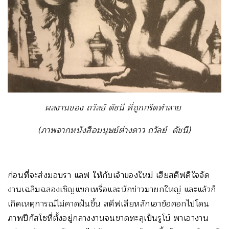
ผลงานของ ถวัลย์ ดัชนี ที่ถูกกรีดทำลาย
(ภาพจากหนังสือมนุษย์ต่างดาว ถวัลย์ ดัชนี)
ก่อนที่จะส่งมอบรา แลฟ ให้กับเจ้าของใหม่ เฮียสตีฟดีใจจัด
งานเฉลิมฉลองเชิญแขกเหรื่อและนักข่าวมายกใหญ่ และแล้วก็
เกิดเหตุการณ์ไม่คาดฝันขึ้น สตีฟเสียหลักเอาข้อศอกไปโดน
ภาพปีกัสโซที่ตั้งอยู่กลางงานจนขาดทะลุเป็นรูโบ๋ พาเอางาน