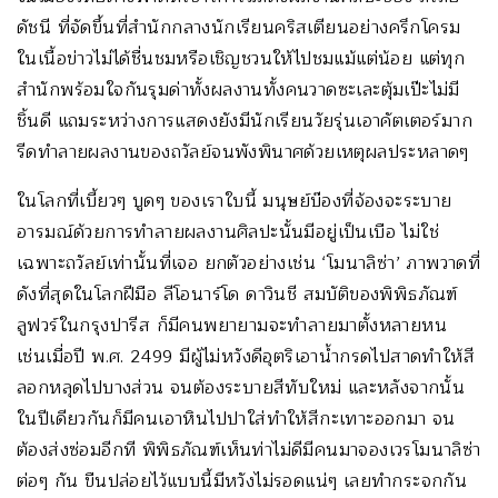
ดัชนี ที่จัดขึ้นที่สำนักกลางนักเรียนคริสเตียนอย่างครึกโครม
ในเนื้อข่าวไม่ได้ชื่นชมหรือเชิญชวนให้ไปชมแม้แต่น้อย แต่ทุก
สำนักพร้อมใจกันรุมด่าทั้งผลงานทั้งคนวาดซะเละตุ้มเป๊ะไม่มี
ชิ้นดี แถมระหว่างการแสดงยังมีนักเรียนวัยรุ่นเอาคัตเตอร์มาก
รีดทำลายผลงานของถวัลย์จนพังพินาศด้วยเหตุผลประหลาดๆ
ในโลกที่เบี้ยวๆ บูดๆ ของเราใบนี้ มนุษย์บ๊องที่จ้องจะระบาย
อารมณ์ด้วยการทำลายผลงานศิลปะนั้นมีอยู่เป็นเบือ ไม่ใช่
เฉพาะถวัลย์เท่านั้นที่เจอ ยกตัวอย่างเช่น ‘โมนาลิซ่า’ ภาพวาดที่
ดังที่สุดในโลกฝีมือ ลีโอนาร์โด ดาวินชี สมบัติของพิพิธภัณฑ์
ลูฟวร์ในกรุงปารีส ก็มีคนพยายามจะทำลายมาตั้งหลายหน
เช่นเมื่อปี พ.ศ. 2499 มีผู้ไม่หวังดีอุตริเอาน้ำกรดไปสาดทำให้สี
ลอกหลุดไปบางส่วน จนต้องระบายสีทับใหม่ และหลังจากนั้น
ในปีเดียวกันก็มีคนเอาหินไปปาใส่ทำให้สีกะเทาะออกมา จน
ต้องส่งซ่อมอีกที พิพิธภัณฑ์เห็นท่าไม่ดีมีคนมาจองเวรโมนาลิซ่า
ต่อๆ กัน ขืนปล่อยไว้แบบนี้มีหวังไม่รอดแน่ๆ เลยทำกระจกกัน