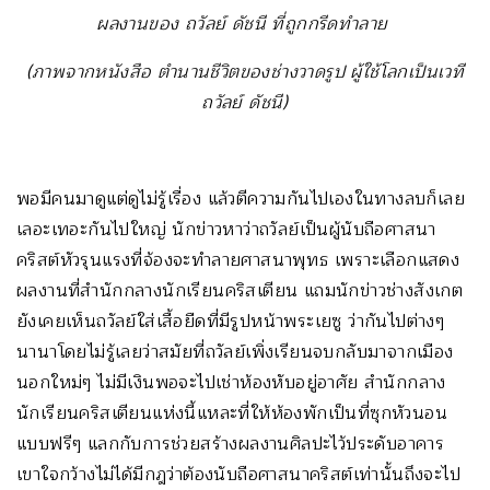
ผลงานของ ถวัลย์ ดัชนี ที่ถูกกรีดทำลาย
(ภาพจากหนังสือ ตำนานชีวิตของช่างวาดรูป ผู้ใช้โลกเป็นเวที
ถวัลย์ ดัชนี)
พอมีคนมาดูแต่ดูไม่รู้เรื่อง แล้วตีความกันไปเองในทางลบก็เลย
เลอะเทอะกันไปใหญ่ นักข่าวหาว่าถวัลย์เป็นผู้นับถือศาสนา
คริสต์หัวรุนแรงที่จ้องจะทำลายศาสนาพุทธ เพราะเลือกแสดง
ผลงานที่สำนักกลางนักเรียนคริสเตียน แถมนักข่าวช่างสังเกต
ยังเคยเห็นถวัลย์ใส่เสื้อยืดที่มีรูปหน้าพระเยซู ว่ากันไปต่างๆ
นานาโดยไม่รู้เลยว่าสมัยที่ถวัลย์เพิ่งเรียนจบกลับมาจากเมือง
นอกใหม่ๆ ไม่มีเงินพอจะไปเช่าห้องหับอยู่อาศัย สำนักกลาง
นักเรียนคริสเตียนแห่งนี้แหละที่ให้ห้องพักเป็นที่ซุกหัวนอน
แบบฟรีๆ แลกกับการช่วยสร้างผลงานศิลปะไว้ประดับอาคาร
เขาใจกว้างไม่ได้มีกฎว่าต้องนับถือศาสนาคริสต์เท่านั้นถึงจะไป