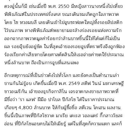
ดวงจู๋นั้นก็มี เช่นเมื่อปี พ.ศ. 2550 มีหญิงสาวนางหนึ่งไปเที่ยว
พิพิธภัณฑ์ในประเทศฝรั่งเศส ขณะเดินชมเกิดถูกใจภาพวาด
โดย ไซ ทวอมบลี เลยเดินเข้าไปจูบซะฟอดใหญ่ทิ้งรอยลิปสติก
ไว้บนภาพ ทางพิพิธภัณฑ์พยายามจะล้างร่องรอยแห่งความรัก
ออกจากภาพวาดมูลค่าร้อยกว่าล้านบาทชิ้นนี้ให้ได้แต่ก็ไม่เป็น
ผล รอยจุ๊บยังอยู่ชัด ในที่สุดเจ้าของรอยจูบที่ตราตรึงจึงถูกฟ้อง
ร้องเรียกค่าเสียหายโดยศาลตัดสินให้เธอจ่ายค่าชดใช้ประมาณ
หนึ่งล้านบาท ถือเป็นการจูบที่แสนแพง
อีกเหตุการณ์ที่เป็นข่าวดังไปทั่วโลก และยังคงเป็นตำนานเล่า
ขานกันไม่รู้จบ เกิดขี้นเมื่อปี พ.ศ. 2549 สตีฟ วินน์ มหาเศรษฐี
ชาวอเมริกัน เจ้าของธุรกิจกาสิโน เจรจาตกลงขายภาพวาดที่
มีชื่อว่า ‘รา แลฟ’ ฝีมือ ปาโบล ปีกัสโซ ได้ในราคาประมาณ
เกือบๆ 4,800 ล้านบาท ให้กับผู้ซื้อชื่อ สตีเวน โคเฮน ผลงาน
ชิ้นนี้เป็นภาพที่ปีกัสโซวาด มาเรีย เตเรส วอลแตร์ กิ๊กสาววัยละ
อ่อน ที่ปีกัสโซแอบคบไม่ให้เมียรู้ แต่ในที่สุดก็ความแตก และก็