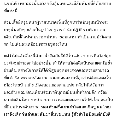
นอนได้ เพราะฉะนั้นถวัลย์จึงคุ้นเคยและมีสัมพันธ์ที่ดีกับสถาน
ที่แห่งนี้
ส่วนเสื้อยืดรูปหน้าผู้ชายหนวดเฟิ้มที่ถูกหาว่าเป็นรูปหน้าพระ
เยซูนั้นจริงๆ แล้วเป็นรูป ‘เช กูวารา’ นักปฏิวัติชาวคิวบา คน
เดียวกับที่สิงห์รถบรรทุกบ้านเราชอบเอามาทำเป็นลายบังโคลน
รถ ไม่เห็นจะเหมือนพระเยซูตรงไหน
แต่ว่าไปแล้วเรื่องนี้ถ้ามานั่งคิดกันให้ดีในแง่บวก การที่ถวัลย์ถูก
ประโคมข่าวออกไปอย่างนั้น ทำให้ท่านโด่งดังเป็นพลุแตกในชั่ว
ข้ามคืน สร้างโอกาสให้ได้พิสูจน์จุดประสงค์และความสามารถ
ที่แท้จริง เพราะหลังจากการแสดงผลงานที่อุตส่าห์จัดแสดงใน
เมืองไทยบ้านเกิดเมืองนอนของท่านแท้ๆ กลับไม่ได้รับการ
ยอมรับ แถมโดนเพื่อนร่วมชาติบุกเหยียบย่ำทำลายอีก ถวัลย์
เลยตัดสินใจบากหน้าออกตระเวนแสดงผลงานไปทั่วโลกจนเป็น
ที่นิยมในระดับสากล
พอเห็นฝรั่งเขาเข้าใจและเชิดชู คนไทย
เราจึงเลิกก่นด่าและหันมาชื่นชมแทน รู้ตัวช้าไปนิดแต่ก็ยังดี