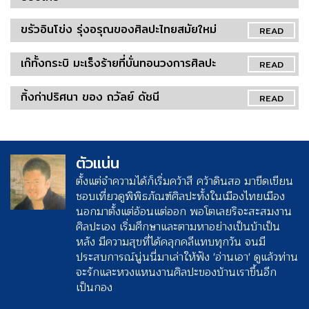
ขรัวอินโข่ง รุ่งอรุณของศิลปะไทยสมัยใหม่
READ
เก๊ทั้งกระบิ มะเร็งร้ายที่บั่นทอนวงการศิลปะ
READ
กิ้งก่าปริศนา ของ ถวัลย์ ดัชนี
READ
ตัวแน่น
ตั้งแต่จำความได้ก็เริ่มคว้าสี คว้าดินสอ มาขีดเขียน
ชอบเที่ยวดูพิพิธภัณฑ์ศิลปะทั้งในเมืองไทยเมือง
นอกมาตั้งแต่อ้อนแต่ออก พอโตเลยริจะสะสมงาน
ศิลปะเอง เริ่มศึกษาและตามหาอย่างเป็นบ้าเป็น
หลัง มีความสุขที่ได้คลุกคลีแทบทุกวัน จนมี
ประสบการณ์นู่นนี่มาเล่าให้ฟัง 'อ่านเอา' ดูแล้วท่าน
จะรักและหวงแหนงานศิลปะของบ้านเราขึ้นอีก
เป็นกอง