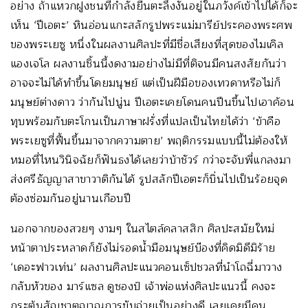
อย่าง ถ้าแหวกฝูงชนที่กำลังยืนตะลึงงันอยู่ในภวังค์เข้าไปได้ก็จะ
เห็น ‘ปีเอตะ’ หินอ่อนแกะสลักรูปพระแม่มารีย์ประคองพระศพ
ของพระเยซู หนึ่งในผลงานศิลปะที่มีชื่อเสียงที่สุดของไมเคิล
แองเจโล ผลงานชิ้นนี้งดงามอย่างไม่มีที่ติจนมีคนสงสัยกันว่า
อาจจะไม่ได้ทำขึ้นโดยมนุษย์ แต่เป็นฝีมือของเทวดาหรือไม่ก็
มนุษย์ต่างดาว ว่ากันไปนู่น ปีเอตะเคยโดนคนปีนขึ้นไปเอาค้อน
ทุบพร้อมกับตะโกนเป็นภาษาฝรั่งที่แปลเป็นไทยได้ว่า ‘ข้าคือ
พระเยซูที่ฟื้นขึ้นมาจากความตาย’ พฤติกรรมแบบนี้ไม่ต้องให้
หมอที่ไหนวินิจฉัยก็ฟันธงได้เลยว่าบ้าชัวร์ กว่าจะจับพี่แกลงมา
ส่งศรีธัญญาสาขาวาติกันได้ รูปสลักปีเอตะก็บิ่นไปเป็นร้อยจุด
ต้องซ่อมกันอยู่นานเกือบปี
นอกจากของสวยๆ งามๆ ในสไตล์คลาสสิก ศิลปะสมัยใหม่
หน้าตาประหลาดก็ยังไม่รอดน้ำมือมนุษย์บ๊องที่คิดมิดีมิร้าย
‘เดอะฟาวเท่น’ ผลงานศิลปะแนวคอนเซ็ปชวลที่นำโถฉี่มาวาง
กลับหัวของ มาร์แซล ดูชองป์ เจ้าพ่อแห่งศิลปะแนวนี้ คงจะ
กระตุ้นสัญชาตญาณการขับถ่ายเป็นอย่างดี เลยเคยมีคน