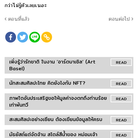
กว่าไม่รู้ตัวเลยเนอะ
ตอนที่แล้ว
ตอนต่อไป
เพิ่งรู้ว่ารักชาติ ในงาน ‘อาร์ตบาเซิล’ (Art
READ
Basel)
นักสะสมศิลปะไทย คิดยังไงกับ NFT?
READ
ภาพใดอันประเสริฐขอให้มูลค่าจงตกถึงท่านร้อย
READ
เท่าพันทวี
สะสมศิลปะอย่างเซียน ต้องเขียนข้อมูลให้ครบ
READ
มัธยัสถ์แต่จัดจ้าน สไตล์สีน้ำของ หม่อมเจ้า
READ