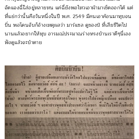
จัดแจงฉี่ใส่อยู่หลายหน แค่ฉี่ยังพอไหวเอาผ้ามาเช็ดออกได้ แต่
ที่แย่กว่านั้นคือวันหนึ่งในปี พ.ศ. 2549 มีคนเอาค้อนมาทุบจน
บิ่น พอโดนจับก็อ้างเหตุผลว่า มาร์แซล ดูชองป์ ที่เสียชีวิตไป
นานแล้วอยากให้ทุบ อารมณ์ประมาณร่างทรงบ้านเราดีๆนี่เอง
ฟังดูแล้วจะบ้าตาย