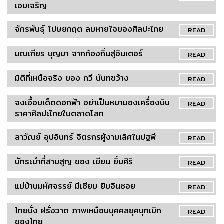
เอมเจริญ
จักรพันธุ์ โปษยกฤต ลมหายใจของศิลปะไทย
READ
มณเฑียร บุญมา จากท้องถิ่นสู่อินเตอร์
READ
มิติที่เหนือจริง ของ ทวี นันทขว้าง
READ
จงเอื้อมเด็ดดอกฟ้า อย่าเป็นหมามองเครื่องบิน
READ
ราคาศิลปะไทยในตลาดโลก
ลาวัณย์ อุปอินทร์ จิตรกรผู้งามเลิศในปฐพี
READ
นักระบำที่สาบสูญ ของ เขียน ยิ้มศิริ
READ
แม่บ้านมหัศจรรย์ มีเซียม ยิบอินซอย
READ
ไทยนั่ง ฝรั่งวาด ภาพเหมือนบุคคลยุคบุกเบิก
READ
ของไทย