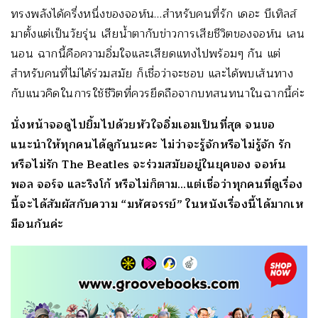
ทรงพลังได้ครึ่งหนึ่
งของจอห์น…สำหรับคนที่รัก เดอะ บีเทิลส์
มาตั้งแต่เป็นวัยรุ่น เสียน้ำตากับข่าวการเสียชีวิ
ตของจอห์น เลน
นอน ฉากนี้คือความอิ่มใจและเสี
ยดแทงไปพร้อมๆ กัน แต่
สำหรับคนที่ไม่ได้ร่วมสมัย ก็เชื่อว่าจะชอบ และได้พบเส้นทาง
กับแนวคิ
ดในการใช้ชีวิตที่ควรยึดถื
อจากบทสนทนาในฉากนี้ค่ะ
นั่งหน้าจอดูไปยิ้มไปด้วยหั
วใจอิ่มเอมเป็นที่สุด จนขอ
แนะนำให้ทุกคนได้ดูกันนะคะ ไม่ว่าจะรู้จักหรือไม่รู้จัก รัก
หรือไม่รัก The Beatles จะร่วมสมัยอยู่ในยุคของ จอห์น
พอล จอร์จ และริงโก้ หรือไม่ก็ตาม…แต่เชื่อว่าทุ
กคนที่ดูเรื่อง
นี้จะได้สัมผัสกั
บความ “มหัศจรรย์” ในหนังเรื่องนี้ได้มากเห
มือนกั
นค่ะ