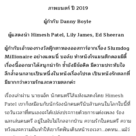
ภาพยนตร์ ปี 2019
ผู้กำกับ Danny Boyle
ผู้แสดงนำ Himesh Patel, Lily James, Ed Sheeran
ผู้กำกับเจ้าของรางวัลตุ๊
กตาทองออสการ์จากเรื่อง Slumdog
Millionaire อย่างแดนนี่ บอล์ย ทำหนังโรแมนติกคอมมิดี้
เรื่องนี้
ออกมาได้สนุกน่ารัก ซ้ำยังมีข้อคิด มีความประทับใจ
ลึกล้ำจนกลายเป็
นหนึ่งในหนังเรื่องโปรด เป็นหนังรักตลกที่
มีมากกว่
าความรักและความตลกค่ะ
เรื่องเล่าผ่าน นายแจ็ค นักดนตรีไส้แห้งแสดงโดย Himesh
Patel เขาก็เหมือนกับนักร้องนักดนตรี
นับล้านคนในโลกใบนี้ที่
รอวั
นเวลาที่ตนเองจะได้เปล่
งประกายด้วยการแต่งเพลง ร้อง
และเล่นดนตรี อยู่ในผับไม่ไกลจากบ้าน ความรักในดนตรี ความ
หวังและความฝันทำให้เขากั
ดฟันเดินหน้ารอเวลา…อดทน…แม้ว่