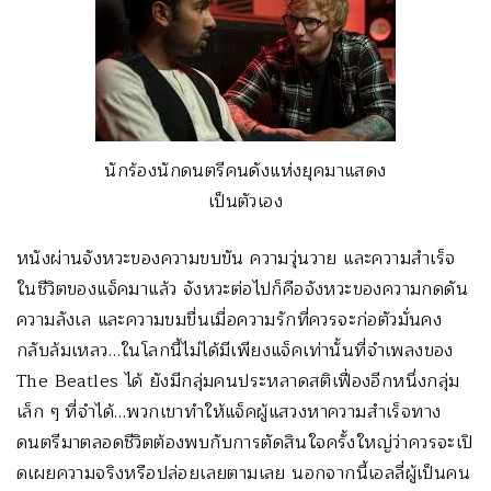
นักร้องนักดนตรีคนดังแห่งยุคมาแสดง
เป็นตัวเอง
หนังผ่านจังหวะของความขบขัน ความวุ่นวาย และความสำเร็จ
ในชีวิตของแจ็
คมาแล้ว จังหวะต่อไปก็คือจั
งหวะของความกดดัน
ความลังเล และความขมขื่นเมื่อความรักที่
ควรจะก่อตัวมั่นคง
กลับล้มเหลว…
ในโลกนี้ไม่ได้มีเพียงแจ็คเท่
านั้นที่จำเพลงของ
The Beatles ได้ ยังมีกลุ่มคนประหลาดสติเฟื่องอี
กหนึ่งกลุ่ม
เล็ก ๆ ที่จำได้…พวกเขาทำให้แจ็คผู้
แสวงหาความสำเร็จทาง
ดนตรี
มาตลอดชีวิตต้องพบกับการตัดสิ
นใจครั้งใหญ่ว่าควรจะเปิ
ดเผยความจริงหรือปล่อยเลยตามเลย นอกจากนี้เอลลี่ผู้เป็นคน