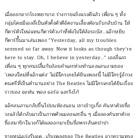
เมื่อออกจากโรงพยาบาล ร่างกายแข็งแรงดีแล้ว เพื่อน ๆ ทั้ง
กลุ่มโดยมีเอลลี่เป็นตัวตั้
งตัวตีจัดงานเลี้ยงต้อนรับกลั
บบ้าน ให้
กีตาร์ตัวใหม่แทนกีตาร์ตั
วเก่าที่พังไปใต้ล้อรถบัส…แจ๊
กหยิบ
กีตาร์ขึ้ันมาเล่นเพลง “Yesterday, all my troubles
seemed so far away. Now it looks as though they’re
here to stay. Oh, I believe in yesterday…” เอลลี่และ
เพื่อน ๆ ทุกคนปลื้มกับถ้อยคำและท่
วงทำนองแสนงามของ
‘เพลงใหม่ที่แจ็กแต่ง’ ไม่มีใครเคยได้ยินเพลงนี้ ไม่มึใครรู้จักวง
ดนตรีที่เป็
นตำนานอย่าง The Beatles ไม่มีใครเคยได้ยินเรื่อง
ราวของ จอห์น พอล จอร์จ และริงโก้
แจ็คลนลานกลับขึ้นไปบนห้องนอน เขาเข้ากูเกิ้ล ค้นหาด้วยชื่อ
วงแล้วได้กลั
บมาเป็นภาพตัวแมลงและอื่น ๆ เมื่อลองค้นหาด้วย
ชื่อสมาชิ
กในวงก็ได้ผลออกมาเป็นชื่อพระสั
นตปาปา
ชายหนุ่มเร่งรีบจด…เก็บเพลงของ The Beatles จากความทรง