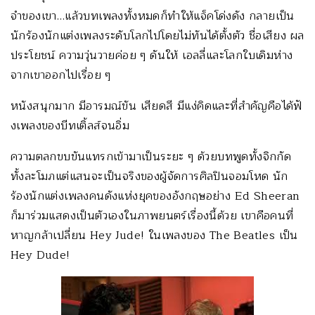
จำของเขา…แล้
วบทเพลงทั้งหมดก็ทำให้แจ็คโด่
งดัง กลายเป็น
นักร้องนักแต่งเพลงระดั
บโลกไปโดยไม่ทันได้ตั้งตัว ชื่อเสียง ผล
ประโยชน์ ความวุ่นวายค่อย ๆ ดันให้ เอลลี่และโลกใบเดิมห่
าง
จากเขาออกไปเรื่อย ๆ
หนังสนุกมาก มีอารมณ์ขัน เสียดสี มีแง่คิดและที่สำคัญคือได้ฟั
งเพลงของบีทเติ้ลส์จนอิ่ม
ความตลกขบขันแทรกเข้ามาเป็นระยะ ๆ ด้วยบทพูดทั้งจิกกัด
ทั้งละโมภแต่แสนจะเป็นจริงของผู้
จัดการศิลปินจอมโหด นัก
ร้องนักแต่งเพลงคนดังแห่งยุ
คของอังกฤษอย่าง Ed Sheeran
ก็มาร่วมแสดงเป็นตั
วเองในภาพยนตร์เรื่องนี้ด้วย เขาคือคนที่
หาญกล้าเปลี่ยน Hey Jude! ในเพลงของ The Beatles เป็น
Hey Dude!