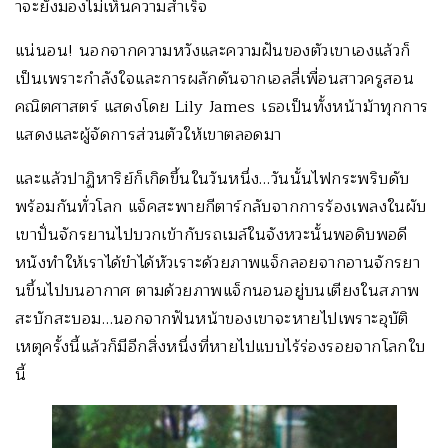
าจะยังมองไม่เห็นความสำเร็จ
แน่นอน! นอกจากความหวังและความฝันของตั
วเขาเองแล้วก็
เป็นเพราะกำลั
งใจและการผลักดันจากเอลลี่เพื่
อนสาวครูสอน
คณิตศาสตร์ แสดงโดย Lily James เธอเป็นทั้งหน้าม้าทุ
กการ
แสดงและผู้จัดการส่วนตัวให้
เขาตลอดมา
และแล้วปาฏิหาริย์ก็เกิดขึ้
นในวันหนึ่ง…วันนั้นไฟกระพริบดั
บ
พร้อมกันทั่วโลก แจ็คสะพายกีตาร์กลับจากการร้
องเพลงในผับ
เขาปั่นจักรยานไปบวกเข้ากั
บรถเมล์ในจังหวะนั้นพอดิบพอดี
หนังทำให้เราได้ขำได้หัวเราะด้
วยภาพแจ็กลอยจากอานจักรยา
นขึ้
นไปบนอากาศ ตามด้วยภาพแจ็กนอนอยู่บนเตี
ยงในสภาพ
สะบักสะบอม…นอกจากฟั
นหน้าของเขาจะหายไปเพราะอุบัติ
เหตุครั้งนี้แล้วก็มีอีกสิ่งหนึ่
งที่หายไปแบบไร้ร่
องรอยจากโลกใบ
นี้