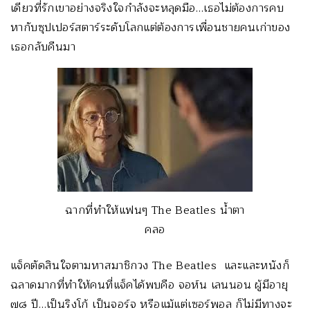
เดี
ยวที่รักเขาอย่างจริงใจกำลั
งจะหลุดมือ…เธอไม่ต้องการคบ
หากั
บซุปเปอร์สตาร์ระดับโลกแต่ต้
องการเพื่อนชายคนเก่าของ
เธอกลั
บคืนมา
ฉากที่ทำให้แฟนๆ The Beatles น้ำตา
คลอ
แจ็คตัดสินใจตามหาสมาชิกวง The Beatles และและหนังก็
ฉลาดมากที่ทำให้
คนที่แจ็คได้พบคือ จอห์น เลนนอน ผู้มีอายุ
๗๘ ปี…เป็นริงโก้ เป็นจอร์จ หรือแม้แต่เซอร์พอล ก็ไม่มีทางจะ