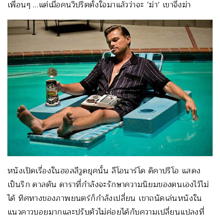
เพื่อนๆ …แต่เมื่อคนวิปริตตั้งใจมาแล้วว่าจะ ‘ฆ่า’ เขาจึงฆ่า
หนังเปิดเรื่องในฮอลลีวูดยุคนั้น ลีโอนาร์โด ดิคาปริโอ แสดง
เป็นริก ดาลตัน ดาราที่กำลังจะรักษาความนิยมของตนเองไว้ไม่
ได้ ทิศทางของภาพยนตร์ก็กำลังเปลี่ยน เขาถนัดเล่นหนังใน
แนวคาวบอยมากและปรับตัวไม่ค่อยได้กับความเปลี่ยนแปลงที่