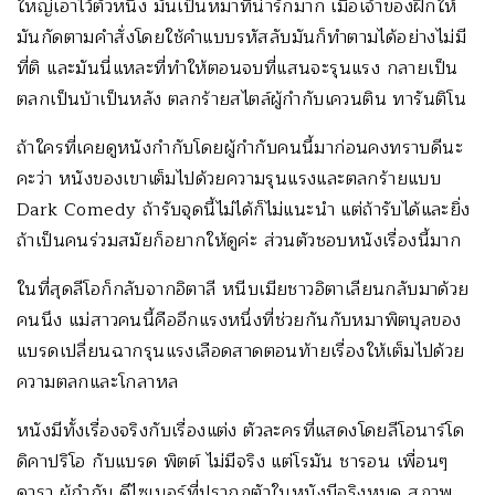
ใหญ่เอาไว้ตัวหนึ่ง มันเป็นหมาที่น่ารักมาก เมื่อเจ้าของฝึกให้
มันกัดตามคำสั่งโดยใช้คำแบบรหัสลับมันก็ทำตามได้อย่างไม่มี
ที่ติ และมันนี่แหละที่ทำให้ตอนจบที่แสนจะรุนแรง กลายเป็น
ตลกเป็นบ้าเป็นหลัง ตลกร้ายสไตล์ผู้กำกับเควนติน ทารันติโน
ถ้าใครที่เคยดูหนังกำกับโดยผู้กำกับคนนี้มาก่อนคงทราบดีนะ
คะว่า หนังของเขาเต็มไปด้วยความรุนแรงและตลกร้ายแบบ
Dark Comedy ถ้ารับจุดนี้ไม่ได้ก็ไม่แนะนำ แต่ถ้ารับได้และยิ่ง
ถ้าเป็นคนร่วมสมัยก็อยากให้ดูค่ะ ส่วนตัวชอบหนังเรื่องนี้มาก
ในที่สุดลีโอก็กลับจากอิตาลี หนีบเมียชาวอิตาเลียนกลับมาด้วย
คนนึง แม่สาวคนนี้คืออีกแรงหนึ่งที่ช่วยกันกับหมาพิตบุลของ
แบรดเปลี่ยนฉากรุนแรงเลือดสาดตอนท้ายเรื่องให้เต็มไปด้วย
ความตลกและโกลาหล
หนังมีทั้งเรื่องจริงกับเรื่องแต่ง ตัวละครที่แสดงโดยลีโอนาร์โด
ดิคาปริโอ กับแบรด พิตต์ ไม่มีจริง แต่โรมัน ชารอน เพื่อนๆ
ดารา ผู้กำกับ ดีไซเนอร์ที่ปรากฏตัวในหนังมีจริงหมด สภาพ