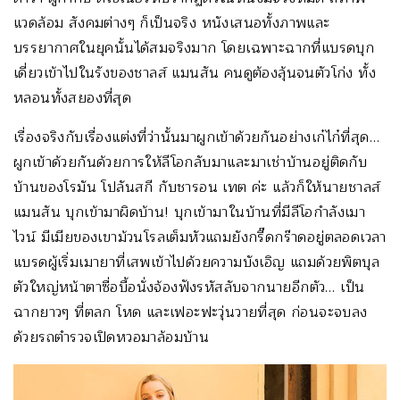
แวดล้อม สังคมต่างๆ ก็เป็นจริง หนังเสนอทั้งภาพและ
บรรยากาศในยุคนั้นได้สมจริงมาก โดยเฉพาะฉากที่แบรดบุก
เดี่ยวเข้าไปในรังของชาลส์ แมนสัน คนดูต้องลุ้นจนตัวโก่ง ทั้ง
หลอนทั้งสยองที่สุด
เรื่องจริงกับเรื่องแต่งที่ว่านั้นมาผูกเข้าด้วยกันอย่างเก๋ไก๋ที่สุด…
ผูกเข้าด้วยกันด้วยการให้ลีโอกลับมาและมาเช่าบ้านอยู่ติดกับ
บ้านของโรมัน โปลันสกี กับชารอน เทต ค่ะ แล้วก็ให้นายชาลส์
แมนสัน บุกเข้ามาผิดบ้าน! บุกเข้ามาในบ้านที่มีลีโอกำลังเมา
ไวน์ มีเมียของเขาม้วนโรลเต็มหัวแถมยังกรี๊ดกร๊าดอยู่ตลอดเวลา
แบรดผู้เริ่มเมายาที่เสพเข้าไปด้วยความบังเอิญ แถมด้วยพิตบุล
ตัวใหญ่หน้าตาซื่อบื้อนั่งจ้องฟังรหัสลับจากนายอีกตัว… เป็น
ฉากยาวๆ ที่ตลก โหด และเฟอะฟะวุ่นวายที่สุด ก่อนจะจบลง
ด้วยรถตำรวจเปิดหวอมาล้อมบ้าน