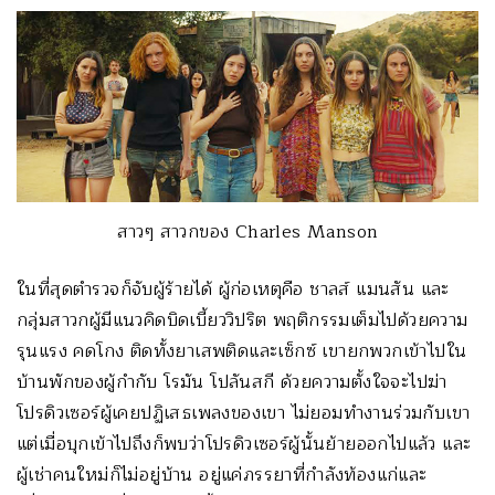
สาวๆ สาวกของ Charles Manson
ในที่สุดตำรวจก็จับผู้ร้ายได้ ผู้ก่อเหตุคือ ชาลส์ แมนสัน และ
กลุ่มสาวกผู้มีแนวคิดบิดเบี้ยววิปริต พฤติกรรมเต็มไปด้วยความ
รุนแรง คดโกง ติดทั้งยาเสพติดและเซ็กซ์ เขายกพวกเข้าไปใน
บ้านพักของผู้กำกับ โรมัน โปลันสกี ด้วยความตั้งใจจะไปฆ่า
โปรดิวเซอร์ผู้เคยปฏิเสธเพลงของเขา ไม่ยอมทำงานร่วมกับเขา
แต่เมื่อบุกเข้าไปถึงก็พบว่าโปรดิวเซอร์ผู้นั้นย้ายออกไปแล้ว และ
ผู้เช่าคนใหม่ก็ไม่อยู่บ้าน อยู่แค่ภรรยาที่กำลังท้องแก่และ