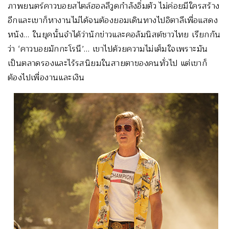
ภาพยนตร์คาวบอยสไตล์ฮอลลีวูดกำลังอิ่มตัว ไม่ค่อยมีใครสร้าง
อีกและเขาก็หางานไม่ได้จนต้องยอมเดินทางไปอิตาลีเพื่อแสดง
หนัง… ในยุคนั้นจำได้ว่านักข่าวและคอลัมนิสต์ชาวไทย เรียกกัน
ว่า ‘คาวบอยมักกะโรนี’… เขาไปด้วยความไม่เต็มใจเพราะมัน
เป็นตลาดรองและไร้รสนิยมในสายตาของคนทั่วไป แต่เขาก็
ต้องไปเพื่องานและเงิน