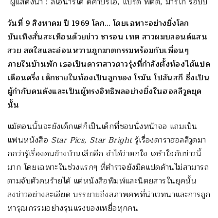
ผู้แสดงนำ : ลีโอนาร์โด ดิคาปริโอ, แบรด พิตต์, มาร์โก ร็อบบี
วันที่ 9 สิงหาคม ปี 1969 โลก… โดยเฉพาะอย่างยิ่งโลก
บันเทิงสั่นสะเทือนด้วยข่าว ชารอน เทต สาวผมบลอนด์แสน
สวย สดใสและอ่อนหวานถูกฆาตกรรมพร้อมกับเพื่อนๆ
ภายในบ้านพัก เธอเป็นดาราสาวดาวรุ่งที่กำลังตั้งท้องได้แปด
เดือนครึ่ง เด็กชายในท้องเป็นลูกของ โรมัน โปลันสกี ซึ่งเป็น
ผู้กำกับคนดังและเป็นผู้ทรงอิทธิพลอย่างยิ่งในฮอลลีวูดยุค
นั้น
แม้ตอนนั้นจะยังเด็กแต่ก็เป็นเด็กที่ชอบนั่งหน้าจอ แถมเป็น
แฟนหนังสือ
Star Pics, Star Bright
รู้เรื่องดาราฮอลลีวูดมา
กกว่ารู้เรื่องคนข้างบ้านเสียอีก จำได้ว่าตกใจ เศร้าใจกับข่าวนี้
มาก โดยเฉพาะในช่วงแรกๆ ที่ตำรวจยังมืดแปดด้านไม่สามารถ
ตามจับตัวคนร้ายได้ แต่หนังสือพิมพ์และนิตยสารในยุคนั้น
ลงข่าวอย่างละเอียด บรรยายถึงสภาพศพที่น่าเวทนาและการถูก
ทารุณกรรมอย่างรุนแรงของเหยื่อทุกคน