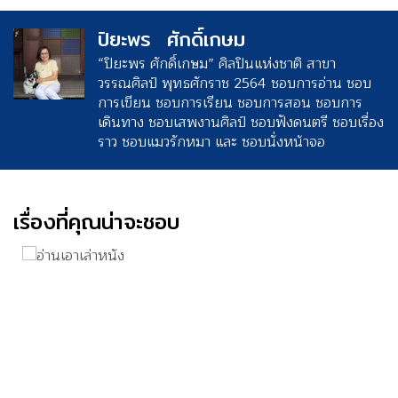
ปิยะพร ศักดิ์เกษม
“ปิยะพร ศักดิ์เกษม” ศิลปินแห่งชาติ สาขา
วรรณศิลป์ พุทธศักราช 2564 ชอบการอ่าน ชอบ
การเขียน ชอบการเรียน ชอบการสอน ชอบการ
เดินทาง ชอบเสพงานศิลป์ ชอบฟังดนตรี ชอบเรื่อง
ราว ชอบแมวรักหมา และ ชอบนั่งหน้าจอ
เรื่องที่คุณน่าจะชอบ