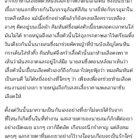
จากเขาทำเสื้อเชิ้ตตัวหนึ่งเลอะยาโพวิโดนไอโอดีน ซึ่งเป็นยาฆ่า
เชื้อภายนอกที่ขายกันในบรรจุภัณฑ์สีส้ม บางยี่ห้อก็บรรจุมาใน
ขวดสีเหลือง แม้เมื่อซักอย่างดีแล้วก็ยังคงเหลือคราบเหลือง
จางๆ ติดอยู่บนเนื้อผ้า คิมหันต์ซึ่งแต่งตัวเนี้ยบตลอดเวลาทนใส่
มันไม่ได้ ชายหนุ่มจึงเอาเสื้อตัวนั้นใส่ถุงกระดาษเอาไว้เตรียมทิ้ง
วันเดียวกันนั้นนายสมซึ่งมาช่วยตัดหญ้าที่บ้านบังเอิญโดนหิน
กระเด็นใส่หัวคิ้ว คิมหันต์จึงคว้าเสื้อตัวนั้นมาห้ามเลือดเพราะ
เห็นว่ามันสะอาดและอยู่ใกล้มือ นายสมซึ่งตอนหลังมาเห็นว่า
เสื้อตัวนั้นเปื้อนเลือดตัวเองก็ถึงกับเอาไปคุยฟุ้งว่า หมอคิมหันต์
เป็นคนดี ไม่ได้หยิ่งอย่างที่ใครๆ ว่า เพียงเพื่อจะช่วยห้ามเลือด
คนงานอย่างเขา ชายหนุ่มถึงกับสละเสื้อราคาแพงเอามาซับ
เลือดให้
ตั้งแต่วันนั้นมาความเป็นกันเองอย่างที่เขาไม่เคยได้รับจาก
ที่ไหนก็เกิดขึ้นในที่ทำงาน และสายตาของนายสมก็ภักดีต่อเขา
อย่างเปิดเผย แรกๆ เขาก็อึดอัด เกือบจะนึกรำคาญ แต่สังคม
แคบๆ และสายตาที่มองเขาอย่างไว้วางใจจนเกือบจะเป็นรักใคร่