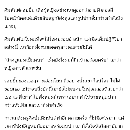
คิมหันต์ลอบยิ้ม เสือผู้หญิงอย่างเขาดูออกว่าชายผิวสองสี
ใบหน้าโดดเด่นด้วยสันจมูกโด่งสูงและรูปปากอิ่มกว้างกำลังหึง
เขาอยู่
คิมหันต์ไม่ใช่คนที่จะใส่ใจคนรอบข้างนัก แต่เมื่อเห็นปฏิกิริยา
อย่างนี้ เขาก็อดที่จะหยอดครูสาวคนสวยไม่ได้
“ถ้าครูแนทเป็นคนทำ เผ็ดยังไงผมก็กินข้าวอร่อยครับ” เขาว่า
หญิงสาวหัวเราะขัน
รอยยิ้มของเธอสุภาพอ่อนโยน ถึงอย่างนั้นเขาก็แน่ใจว่าไม่ได้
ชอบเธอ แม้ว่าจนถึงบัดนี้เขายังไม่พบคนในทุ่งฉลองที่สวยกว่า
เธอ แต่ที่เขาทำไปทั้งหมดก็เพราะอยากทำให้ชายหนุ่มปาก
กว้างหัวเสีย และเขาก็ทำสำเร็จ
การแกล้งครูคิดนั้นคิมหันต์ทำอีกหลายครั้ง ก็ไม่มีอะไรมาก แค่
เวลาที่บังเอิญพบกับอย่างพร้อมหน้า เขาก็ตั้งใจฟังวัสสาน์มาก