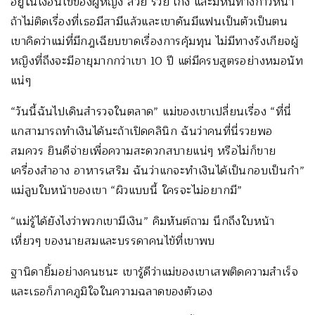
อยู่ในเงื่อนไขของผู้หญิง สวย รวย เก่ง และมีหนทางก้าวหน้า
ถ้าไม่ติดเรื่องที่เธอมีสามีแล้วและเขาดันมีแฟนเป็นตัวเป็นตน
เขาคิดว่าแม่ที่มีกฎเฉียบขาดเรื่องการคุ้มทุน ไม่มีทางรังเกียจผู้
หญิงที่ถึงจะมีอายุมากกว่าเขา 10 ปี แต่มีครบสูตรอย่างหมอนัท
แน่ๆ
“วันนี้ฉันไปเดินสำรวจในตลาด” แม่ของเขาเปลี่ยนเรื่อง “ที่นี่
แกสามารถทำเงินได้นะถ้าเปิดคลินิก ฉันว่าคนที่นี่รวยพอ
สมควร ยินดีจ่ายเพื่อความสะดวกสบายแน่ๆ หรือไม่ก็ขาย
เครื่องสำอาง อาหารเสริม ฉันว่าแกจะทำเงินได้เป็นกอบเป็นกำ”
แม่ลูบใบหน้าของเขา “ผิวแบบนี้ ใครจะไม่อยากมี”
“แม่รู้ได้ยังไงว่าพวกเขามีเงิน” คิมหันต์ถาม นึกถึงใบหน้า
เหี่ยวๆ ของนายสมและบรรดาคนไข้ที่เขาพบ
ฐานิดายิ้มอย่างคนชนะ เขารู้ดีว่าแม่ของเขาเสพติดความสำเร็จ
และเธอก็ภาคภูมิใจในความฉลาดของตัวเอง