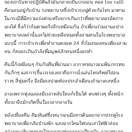
ของเขาในทางปฏิบัติแล้วมันกลายเป็นเวรออน คอล (on call)
คือนอนอยู่กับบ้าน รอพยาบาลซึ่งเข้าเวรอยู่ด้วยกันโทร.มาตาม
ในกรณีที่มีความเร่งด่วนหรือยากเกินกว่าที่พยาบาลจะจัดการ
เองได้ ซึ่งก็ว่ากันตามจริงอีกเหมือนกัน ถ้าเพื่อนร่วมงานอย่าง
พยาบาลเหล่านั้นจะไม่ช่วยเหลือหมอทั้งสามคนในโรงพยาบาล
แบบนี้ การเข้าเวรเพื่อทำงานตลอด 24 ชั่วโมงของคนเพียงสาม
คน ก็คงจะเกินกำลังที่มนุษย์สักคนหนึ่งจะทำ
คืนนี้ก็เหมือนๆ กันกับคืนที่ผ่านมา อากาศหนาวจนฟันกระทบ
กันกึกๆ และการขึ้นเวรของเขาคือการนั่งเล่นโทรศัพท์ไปจน
ราวๆ สี่ทุ่มครึ่ง จึงมีเคสปวดท้องประจำเดือนเข้ามาเคสหนึ่ง
อาจเพราะทุ่งฉลองมีเวลาหลับใหลก็เป็นได้ เคสต่างๆ ทั้งหนัก
ทั้งเบาจึงมักเกิดขึ้นในเวลากลางวัน
หลังเที่ยงคืน คิมหันต์ซึ่งหนาวจนมือชาเดินออกจากประตูโรง
พยาบาลเพื่อกลับบ้านพัก แสงจากโคมไฟบนเสาไฟฟ้าส่อง
สว่างจนเห็นลมหายใจของเขาพุ่งออกมาเป็นควัน อากาศนอก