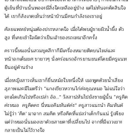
ตู้เย็นที่บ้านนั้นพอจะมีสิ่งใดเหลืออยู่บ้าง แต่ไม่ทันจะตัดสินใจ
ได้ เขาก็สังเกตเห็นว่าหน้าบ้านมีคนกำลังรอเขาอยู่
ศัลยแพทย์หนุ่มต้องประหลาดใจ เมื่อได้พบผู้ชายผิวน้ำผึ้ง ตัว
สูง ที่เคยเข้าใจผิดว่าเป็นเจ้าของรถเหมาอีกครั้ง
คราวนี้หมอนั่นสวมชุดสีกากีมีเครื่องหมายติดบนไหล่และ
หน้าอกเต็มยศ ขายาวๆ นั่งคร่อมรถจักรยานยนต์โดยมีครูแนท
ยืนอยู่ด้านข้าง
เมื่อหญิงสาวเห็นเขาก็ยื่นหม้อใบหนึ่งให้ เธอพูดด้วยน้ำเสียง
สุภาพและมีไมตรีว่า “แกงเขียวหวานไก่ค่ะคุณหมอ ไม่แน่ใจว่า
จะเผ็ดเกินไปหรือเปล่า อ้อ…” วัสสาน์หันไปยังชายผู้นั้น “ครูคิด
ค่ะหมอ ครูคิดคะ นี่หมอคิมหันต์ค่ะ” ครูสาวแนะนำ คิมหันต์
ไม่รู้ว่า ‘คิด’ มาจาก สมคิด หรือคิดที่แปลว่าเด็กกันแน่ รู้เพียง
แต่ว่าหมอนั่นมองเขาด้วยสายตาที่เปลี่ยนไป จากที่มีแววเยาะ
กลายเป็นไม่ไว้วางใจ