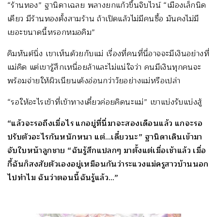
“ร้านทอง” ฐานิดาเฉลย พลางยกแก้วขึ้นจิบไวน์ “เมืองเล็กนิด
เดียว มีร้านทองตั้งสามร้าน ถ้าเปิดแล้วไม่มีคนซื้อ มันคงไม่มี
เยอะขนาดนี้หรอกหมอคิม”
คิมหันต์นิ่ง เขาเห็นด้วยกับแม่ เรื่องที่คนที่นี่อาจจะมีเงินอย่างที่
แม่คิด แต่เขารู้สึกเหนื่อยล้าและไม่แน่ใจว่า คนมีเงินทุกคนจะ
พร้อมจ่ายให้ผิวเนียนเด้งอ่อนกว่าวัยอย่างแม่หรือเปล่า
“รอให้อะไรเข้าที่เข้าทางเดี๋ยวค่อยคิดนะแม่” เขาแบ่งรับแบ่งสู้
“แล้วจะรอถึงเมื่อไร แกอยู่ที่นี่มาจะสองเดือนแล้ว แกจะรอ
ปรับตัวอะไรกันหนักหนา แต่…เดี๋ยวนะ” ฐานิดาเดินเข้ามา
จับใบหน้าลูกชาย “ฉันรู้สึกแปลกๆ มาตั้งแต่เมื่อเช้าแล้ว เมื่อ
กี้ฉันก็สงสัยตัวเองอยู่เหมือนกันว่าระแวงแม่ครูสาวบ้านนอก
ไปทำไม ฉันว่าตอนนี้ฉันรู้แล้ว…”