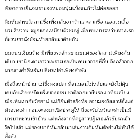
ตัวอาคารเย็นจนขาของหมอหนุ่มแข็งจนก้าวไม่ค่อยออก
คิมหันต์พบวัสสาน์ซึ่งเพิ่งกลับจากร้านสะดวกซื้อ เธอสวมเสื้อ
นวมสีหวาน จมูกแดงเหมือนผิวชมพู่ เมื่อพบเขาระหว่างทางเธอ
ก็ชวนเขานั่งซ้อนท้ายกลับมาด้วยกัน
บนถนนเงียบร้าง มีเพียงรถจักรยานยนต์ของวัสสาน์เพียงคัน
เดียว เขานึกเดาเอาว่าเพราะเธอเป็นคนมาจากที่อื่น จึงกล้าออก
มากลางค่ำคืนอันเปลี่ยวเปล่าเพียงลำพัง
เมื่อถึงหน้าบ้าน แม่ซึ่งคงแปลกที่จนนอนไม่หลับและยังไม่คุ้น
เคยกับเสียงหรีดหริ่งของธรรมชาติออกมายืนรอเขาที่ระเบียง
เมื่อเห็นเขากับวัสสาน์ แม่ก็ยืนตัวแข็งทื่อ ลอบมองวัสสาน์ตั้งแต่
หัวจรดเท้า ก่อนจะลงมาเปิดประตูให้ ถึงจะรับไหว้และทำเป็นมี
มารยาทชวนเข้าบ้าน แต่หลังจากที่ครูสาวปฏิเสธแล้วขับรถเข้า
วัดไปแล้ว แม่ของเขาก็หันกลับมาเล่นงานคิมหันต์อย่างไม่ทันได้
ตั้งตัว