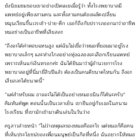
ยังนิยมชมชอบเขาอย่างเปิดเผยเมื่อรู้ว่า ทั้งโรงพยาบาลมี
แพทย์อยู่เพียงสามคน และทั้งสามคนต้องผลัดเปลี่ยน
หมุนเวียนขึ้นเวรเช้า-บ่าย-ดึก เธอก็ถึงกับปรารภออกมาว่าอาชีพ
หมอช่างเป็นอาชีพที่เสียสละ
“ถึงจะได้ค่าตอบแทนสูง แต่ฉันไม่เชื่อว่าหมอที่ยอมมาอยู่โรง
พยาบาลเล็กๆ และห่างไกลอย่างทุ่งฉลองจะเลือกเรียนแพทย์
เพราะเห็นแก่เงินหรอกค่ะ ฉันได้ยินมาว่าผู้อำนวยการโรง
พยาบาลอยู่ที่นี่มายี่สิบปีแล้ว ต้องเป็นคนดีขนาดไหนกัน ถึงจะ
เสียสละได้ขนาดนี้”
“แต่สำหรับผม อาจจะไม่ได้เป็นอย่างหมอธนินก็ได้นะครับ”
คิมหันต์พูด ตอนนั้นเป็นเวลาเย็น เขายืนอยู่กับเธอในสนาม
โรงเรียน ที่เขามักเข้ามาเดินเล่นในวันว่าง
ครูสาวส่ายหน้า “ไม่ว่าเหตุผลของหมอคืออะไร แต่หมอก็คือคน
ที่เห็นประโยชน์ของเพื่อนมนุษย์เป็นกิจที่หนึ่ง ฉันอยากให้หมอ