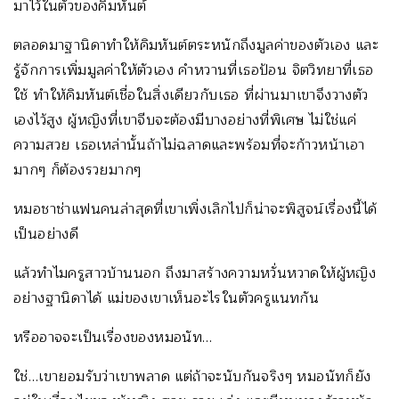
มาไว้ในตัวของคิมหันต์
ตลอดมาฐานิดาทำให้คิมหันต์ตระหนักถึงมูลค่าของตัวเอง และ
รู้จักการเพิ่มมูลค่าให้ตัวเอง คำหวานที่เธอป้อน จิตวิทยาที่เธอ
ใช้ ทำให้คิมหันต์เชื่อในสิ่งเดียวกับเธอ ที่ผ่านมาเขาจึงวางตัว
เองไว้สูง ผู้หญิงที่เขาจีบจะต้องมีบางอย่างที่พิเศษ ไม่ใช่แค่
ความสวย เธอเหล่านั้นถ้าไม่ฉลาดและพร้อมที่จะก้าวหน้าเอา
มากๆ ก็ต้องรวยมากๆ
หมอชาช่าแฟนคนล่าสุดที่เขาเพิ่งเลิกไปก็น่าจะพิสูจน์เรื่องนี้ได้
เป็นอย่างดี
แล้วทำไมครูสาวบ้านนอก ถึงมาสร้างความหวั่นหวาดให้ผู้หญิง
อย่างฐานิดาได้ แม่ของเขาเห็นอะไรในตัวครูแนทกัน
หรืออาจจะเป็นเรื่องของหมอนัท…
ใช่…เขายอมรับว่าเขาพลาด แต่ถ้าจะนับกันจริงๆ หมอนัทก็ยัง