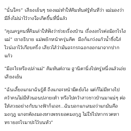
“นั่นใคร” เสียงเย็นๆ ของแม่ทำให้คิมหันต์รู้ทันทีว่า แม่มองว่า
มีสิ่งไม่น่าไว้วางใจเกิดขึ้นที่นี่แล้ว
“คุณครูคนที่คิมเล่าให้ฟังว่าช่วยเรื่องบ้าน เรื่องอะไรต่อมิอะไรไง
แม่” เขาอธิบาย แม่พยักหน้าครุ่นคิด มือก็แกว่งแก้วน้ำซึ่งใส่
ไวน์เอาไว้เกือบครึ่ง เสียวไส้ว่ามันจะกระฉอกออกมาจากปาก
แก้ว
“มีอะไรหรือเปล่าแม่” คิมหันต์ถาม ฐานิดานิ่งไปครู่หนึ่งแล้วเอ่ย
เสียงเย็น
“ฉันเลี้ยงแกมาฉันรู้ดี ถึงแกจะหน้ามืดยังไง แต่ก็ไม่มีทางไป
คว้าคนไม่มีหัวนอนปลายเท้า หรือไปคว้าสาวชาวบ้านมาแน่ๆ ต่อ
ให้สวยอย่างกับนางฟ้าก็เถอะ…ฉันบอกแกเสมอว่าแกมันคือ
มงกุฎ แกจะต้องมองหาเพชรยอดมงกุฎ ไม่ใช่ไปหากรวดหา
ทรายอะไรมาปะไว้บนหัว”