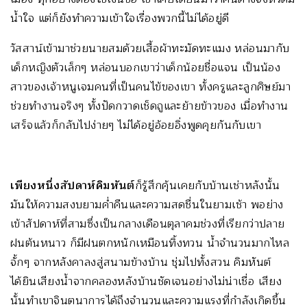
น้ำใจ แต่ก็ยังทำความเข้าใจเรื่องพวกนี้ไม่ได้อยู่ดี
วัสสาน์เข้ามาช่วยนายสมด้วยเสื้อผ้าทะมัดทะแมง หล่อนมากับ
เด็กหญิงตัวเล็กๆ หล่อนบอกเขาว่าเด็กน้อยชื่อแจน เป็นน้อง
สาวของเจ้าหนูเจมคนที่เป็นคนไข้ของเขา ทั้งครูและลูกศิษย์มา
ช่วยทำงานจริงๆ ทั้งปัดกวาดเช็ดถูและย้ายข้าวของ เมื่อทำงาน
เสร็จแล้วก็กลับไปง่ายๆ ไม่ได้อยู่อ้อยอิ่งพูดคุยกันกับเขา
เพียงหนึ่งสัปดาห์คิมหันต์
ก็รู้สึกคุ้นเคยกับบ้านเช่าหลังนั้น
มันให้ความสงบยามค่ำคืนและความสดชื่นในยามเช้า พอย่าง
เข้าสัปดาห์ที่สามซึ่งเป็นกลางเดือนตุลาคมช่วงที่เรียกว่าปลาย
ฝนต้นหนาว ก็มีฝนตกหนักเหมือนทิ้งทวน น้ำจำนวนมากไหล
จั้กๆ จากหลังคาลงสู่สนามข้างบ้าน ชุ่มไปทั้งสวน คิมหันต์
ได้ยินเสียงน้ำจากคลองหลังบ้านชัดเจนอย่างไม่น่าเชื่อ เสียง
นั้นทำเขาจินตนาการได้ถึงจำนวนและความแรงที่กำลังเกิดขึ้น