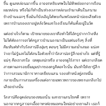
ขึ้น ดูแลหล่อนมากขึ้น อาจจะหยิบเศษใบไม้ทิพย์ออกจากเรือน
ผมหล่อน หรือไม่ก็ทำเป็นห่วงเวลาหล่อนเข้ามาเดินในสนาม
ข้างบ้านแฉะๆ ซึ่งมันก็บังเอิญได้พบกันพร้อมหน้าบ่อยเสียด้วย
เพราะบ้านของเขาอยู่หลังวัดและโรงเรียนก็ดันตั้งอยู่ในวัด
แต่อย่างไรก็ตาม เป้าหมายของเขาคือทำให้ไอ้ครูปากกว้างหึง
ไม่ได้ต้องการจะได้ครูสาวบ้านนอกมาเป็นแฟนจริงๆ สิ่งที่
คิมหันต์ทำกับวัสสาน์จึงลุ่มๆ ดอนๆ ไม่มีความสม่ำเสมอ แน่ละ
ว่าเขาไม่รู้และไม่ได้สนใจด้วยซ้ำว่าวัสสาน์จะรู้สึกอย่างไร แต่ที่รู้
แน่ๆ คือเขาสะใจ เหตุผลน่ะหรือ อาจจะดูไร้สาระ แต่เขาเกลียด
สายตาและรอยยิ้มมุมปากของครูคิดอะไรนั่น มันทำให้เขารู้สึก
ว่าการสวมนาฬิการาคาเหยียบแสน รองเท้าหนังคู่ละหมื่น
กลายเป็นการสวมเครื่องแต่งกายแพรวพราวของพระเอกลิเกไป
เสียอย่างนั้น
วัสสาน์คือจุดอ่อนของหมอนั่น และเขาแสนโชคดี เพราะ
นอกจากครูสาวจะเอื้ออาทรต่อหมอคนใหม่อย่างเขาแล้ว เธอก็