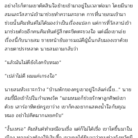
อย่างไรก็ตามเขาตัดสินใจย้ายเข้ามาอยู่ในเวลาต่อมา โดยมีนาย
สมและวัสสาน์เข้ามาช่วยทำความสะอาด การที่นายสมเข้ามา
ช่วยนั้นคิมหันต์ไม่ได้มองว่าเป็นเรื่องแปลก แต่การที่วัสสาน์เข้า
มาช่วยด้วยอีกคนคิมหันต์รู้สึกตะขิดตะขวงใจ แต่เมื่อเขาเอ่ย
เรื่องนี้กับนายสม ชายหน้ายับอารมณ์ดีผู้นั้นกลับมองเขาด้วย
สายตาประหลาด นายสมถามกลับว่า
“แล้วมันไม่ดียังไงครับหมอ”
“เปล่าไม่ดี ผมแค่เกรงใจ”
นายสมหัวเราะกว้าง “บ้านพักของครูเขาอยู่ใกล้แค่เนี้ย…” นาย
สมชี้มือเข้าไปในกำแพงวัด “แถมหมอก็ช่วยรักษาลูกศิษย์เขา
ด้วย เสาร์อาทิตย์ครูเขาว่าง เขาก็คงอยากแสดงน้ำใจกับคุณ
หมอ อย่าไปคิดมากเลยครับ”
“งั้นเหรอ” คิมหันต์ทำเหมือนเชื่อ แต่ก็ไม่ได้เชื่อ เขาโตขึ้นมาใน
เมือง ทุกอย่างต้องใช้เงินซื้อ เขาเคยได้ยินมาว่าคนต่างจังหวัดมี