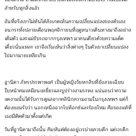
สำหรับทุกสิ่งแล้ว
อันที่จริงเขาไม่ทันได้สังเกตเห็นความเปลี่ยนแปลงของตัวเอง
จนกระทั่งปลายเดือนพฤศจิกายนที่ฤดูหนาวเดินทางมาถึงอย่าง
เต็มตัว และแม่ขับรถจากกรุงเทพฯ มาคนเดียวด้วยความเด็ด
เดี่ยวนั่นแหละ เขาจึงเริ่มเห็นว่าสิ่งต่างๆ ในตัวเขาเปลี่ยนแปลง
ไปมากมายเหลือเกิน
ฐานิดา ภัทรประพาพงศ์ เป็นผู้หญิงวัยหกสิบที่ยังสวยเฉียบ
ใบหน้าคมเหมือนเหยี่ยวและรูปร่างงามระหง แน่นอนว่าความ
งดงามนั้นได้รับการดูแลจากคลินิกความงามในกรุงเทพฯ แต่ก็
ต้องยอมรับว่า นอกเหนือจากโบท็อกซ์และร้อยไหม คือของแท้ที่
เธอมีติดตัวมาตั้งแต่เกิด
วันที่ฐานิดามาถึงนั้น คิมหันต์ต้องอยู่เวรบ่ายควบดึก แต่เวรดึก