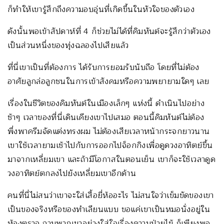
ก็ทำให้เขารู้สึกถึงความอบอุ่นที่เกิดขึ้นในหัวใจของตัวเอง
ดังนั้นพอเข้าสัปดาห์ที่ 4 ก็ช่วยไม่ได้ที่คิมหันต์จะรู้สึกว่าตัวเอง
เป็นส่วนหนึ่งของทุ่งฉลองไปเสียแล้ว
ที่นี่เขาเป็นที่ต้องการ ได้รับการยอมรับนับถือ โดยที่ไม่ต้อง
อาศัยลูกล่อลูกชนในการเข้าสังคมหรือความพยายามใดๆ เลย
เรื่องในชีวิตของคิมหันต์ในเมืองเล็กๆ แห่งนี้ ดำเนินไปอย่าง
ช้าๆ เวลาของที่นี่เดินเคียงเขาไปเสมอ ตอนนี้คิมหันต์ไม่ต้อง
พึ่งพาครีมจัดแต่งทรงผม ไม่ต้องเสียเวลาหน้ากระจกยาวนาน
เขาใช้เวลายามเช้าไปกับการออกไปจ็อกกิงเพื่อดูดวงอาทิตย์ขึ้น
มาจากเหลี่ยมเขา และถ้ามีโอกาสในตอนเย็น เขาก็จะใช้เวลาดูด
วงอาทิตย์ตกลงไปยังเหลี่ยมเขาอีกด้าน
คนที่นี่ไม่สนว่าเขาจะใส่เสื้อยี่ห้ออะไร ไม่สนใจว่าเข็มขัดของเขา
เป็นของจริงหรือของทำเลียนแบบ ขอแค่เขาเป็นหมอนั่งอยู่ใน
ห้องตรวจ ถามพวกเขาอย่างใส่ใจเรื่องความป่วยไข้ ก็เพียงพอ