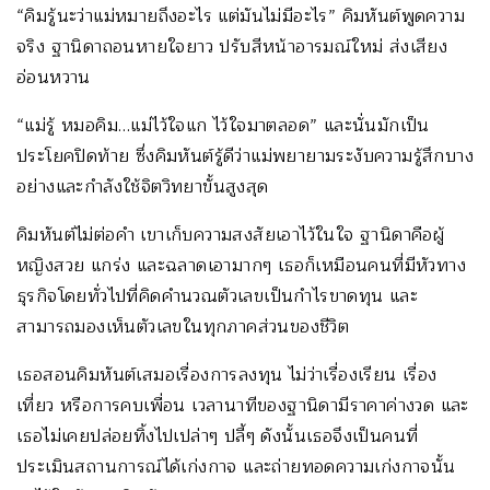
“คิมรู้นะว่าแม่หมายถึงอะไร แต่มันไม่มีอะไร” คิมหันต์พูดความ
จริง ฐานิดาถอนหายใจยาว ปรับสีหน้าอารมณ์ใหม่ ส่งเสียง
อ่อนหวาน
“แม่รู้ หมอคิม…แม่ไว้ใจแก ไว้ใจมาตลอด” และนั่นมักเป็น
ประโยคปิดท้าย ซึ่งคิมหันต์รู้ดีว่าแม่พยายามระงับความรู้สึกบาง
อย่างและกำลังใช้จิตวิทยาขั้นสูงสุด
คิมหันต์ไม่ต่อคำ เขาเก็บความสงสัยเอาไว้ในใจ ฐานิดาคือผู้
หญิงสวย แกร่ง และฉลาดเอามากๆ เธอก็เหมือนคนที่มีหัวทาง
ธุรกิจโดยทั่วไปที่คิดคำนวณตัวเลขเป็นกำไรขาดทุน และ
สามารถมองเห็นตัวเลขในทุกภาคส่วนของชีวิต
เธอสอนคิมหันต์เสมอเรื่องการลงทุน ไม่ว่าเรื่องเรียน เรื่อง
เที่ยว หรือการคบเพื่อน เวลานาทีของฐานิดามีราคาค่างวด และ
เธอไม่เคยปล่อยทิ้งไปเปล่าๆ ปลี้ๆ ดังนั้นเธอจึงเป็นคนที่
ประเมินสถานการณ์ได้เก่งกาจ และถ่ายทอดความเก่งกาจนั้น