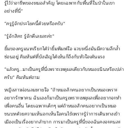
รู้ไว้ว่าอาชีพของหมอสำคัญ โดยเฉพาะกับพื้นที่ในป่าในเขา
อย่างที่นี่”
“ครูรู้จักประโยคนี้ด้วยหรือครับ”
“รู้จักสิคะ รู้จักดีเลยละค่ะ”
ยิ้มของครูแนทเรียกได้ว่ายิ้มพิมพ์ใจ แวบหนึ่งมันมีความลึกล้ำ
ซ่อนอยู่ คิมหันต์ที่บังเอิญได้เห็นก็ถึงกับหัวใจเต้นแรง
“แล้วครู…มาเป็นครูที่นี่เพราะเหตุผลเดียวกับหมอธนินหรือเปล่า
ครับ” คิมหันต์ถาม
หญิงสาวผ่อนลมหายใจ “ถ้าหมอสักคนอยากเป็นหมอเพราะ
อยากรักษาคน ฉันเองก็มาเป็นครูเพราะเหตุผลเพื่ออยากจะทำ
เพื่อคนอื่น โดยเฉพาะเด็กๆ แต่ถ้าหมอสักคนอยากเป็นหมอ
ชนบทด้วยความเห็นอกเห็นใจคนไข้เพราะรู้ว่าการเดินทางเข้า
เมืองเป็นเรื่องยากลำบาก การมาเป็นครูที่นี่ของฉันคงจะคนละ