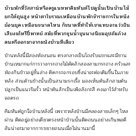
บ้านพักที่วัสสาน์หรือครูแนทพาคิมหันต์ไปดูนั้นเป็นบ้านไม้
ยกใต้ถุนสูง หน้าตาโบราณเหมือนบ้านพักข้าราชการในหนัง
ย้อนยุค เหมือนขนาดไหน ก็ขนาดที่ทำให้เขาแทบจะแว่วยิน
เสียงมโหรีปี่พาทย์ สมัยที่พวกขุนน้ำขุนนางนิยมอุปถัมภ์วง
ดนตรีออกมาจากผนังบ้านทีเดียว
บ้านหลังนี้มีสองห้องนอน ตรงกลางเป็นโถงรับแขกและมีชาน
บ้านเหมาะแก่การวางกระถางไม้ดัดสักสองสามกระถาง ครัวและ
ห้องกินข้าวอยู่ชั้นล่าง ติดกระจกรอบซึ่งน่าจะต่อเติมขึ้นในภาย
หลัง ส่วนด้านข้างนั้นเป็นสนามรกเรื้อ มองเห็นต้นสักสามต้น
ปลูกเป็นแนวริมรั้ว หน้าต้นสักเป็นเพิงสังกะสี คงเอาไว้สำหรับ
จอดรถ
คิมหันต์ถูกใจบ้านหลังนี้ เพราะหลังบ้านมีคลองสายเล็กๆ ไหล
ผ่าน ติดอยู่อย่างเดียวตรงหน้าบ้านนั้นติดถนนอย่างเกินพอดี
อันน่าจะมาจากการขยายถนนเมื่อไม่นานมานี้