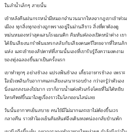
ในลำน้ำเล็กๆ สายนั้น
เช้าหลังคืนฝนกระหน่ำมีหมอกจำนวนมากไหลจากภูเขาเข้าท่วม
เมือง ทุกสิ่งทุกอย่างถูกพรางอยู่ในม่านสีขาว สิ่งที่ตาต้องดู
หม่นหมองทว่าสุดแสนโรแมนติก คิมหันต์ลองเปิดหน้าต่าง เขา
ได้ยินเสียงนกรำพันแทรกสลับกับเสียงดนตรีไทยจากที่ไหนสัก
แห่ง และเช้าของสัปดาห์ที่สามนั้นเองที่เขารับรู้ถึงความงดงาม
ของทุ่งฉลองขึ้นมาเป็นครั้งแรก
เขาทำทุกๆ อย่างช้าลง แปรงฟันช้าลง เคี้ยวอาหารช้าลง เพราะ
ใจมัวเพลินกับอากาศและเสียงเสนาะรอบข้าง กว่าจะรู้ว่าตัวเอง
นิ่งและสงบลงไปมาก เขาก็อาบน้ำแต่งตัวเสร็จโดยที่ไม่ได้หยิบ
โทรศัพท์ขึ้นมาไถดูเรื่องราวในโลกออนไลน์เลย
วันนั้นอากาศเย็นสบาย คนไข้มีไม่มากและเขาไม่ต้องขึ้นเวร
กลางคืน ราวห้าโมงเย็นคิมหันต์จึงเดินทอดน่องกลับบ้านพัก
เขานึกถึงมื้อเย็น อยากจะลองทำอาหารไทยง่ายๆ กำลังนึกว่าใน