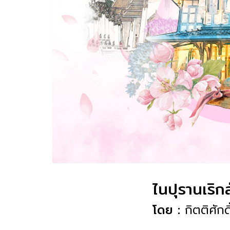
ไนปุรานเริก
โดย :
กิตติศัก