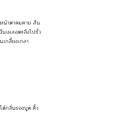
ง หน้าตาคมคาย สัน
ฉันเผลอตะลึงไปชั่ว
คนเกลี้ยงเกลา
้กลิ่นของบูด คิ้ว