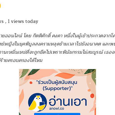
ews
, 1 views today
ยายออนไลน์ โดย กิตติศักดิ์ คงคา หนึ่งในผู้เข้าประกวดจากโ
อแพทย์หญิงในยุคพิบูลสงครามหลุดข้ามเวลาไปยังอนาคต และพบ
ถานะหมิ่นเหม่ที่จะถูกยึดไปเพราะพินัยกรรมไม่สมบูรณ์ เธอจะร
ค์ร้ายครอบครองได้ไหม