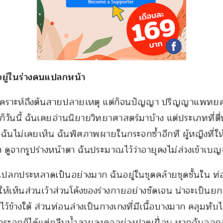
ยู่ในร่างคนแปลกหน้า
เคราะห์ถึงต้นสายปลายเหตุ แต่ก็จนปัญญา ปริญญาแพทย
็วันนี้ ฉันเคยอ่านนิยายวิทยาศาสตร์มาบ้าง แต่ประเภทที่ตื่น
้ ฉันไม่เคยเห็น ฉันพิศภาพผายในกระจกซ้ำอีกที ผู้หญิงที่ให้
่ง ดูจากรูปร่างหน้าตา ฉันประมาณไว้ว่าอายุคงไม่ล่วงเข้าเบ
แปลกประหลาดเป็นอย่างมาก ฉันอยู่ในชุดคล้ายชุดชั้นใน ท่อ
ห้เห็นส่วนเว้าส่วนโค้งของร่างกายอย่างชัดเจน น่าจะเป็นยกท
ไว้ข้างใต้ ส่วนท่อนล่างเป็นกางเกงที่มีเนื้อบางมาก คลุมทับไ
ระจกก็ได้แต่กลืนน้ำลายลงคออย่างฝาดเฝื่อน หากฉันอ