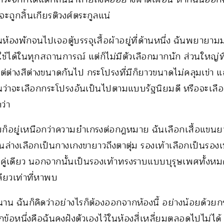
ะถูกสิ้นเกียรติวงศ์ตระกูลแน่
้องพักจนไปเจอตู้บรรจุเสื้อผ้าอยู่ที่ด้านหนึ่ง ฉันพยายา
ช้ได้ในทุกสถานการณ์ แต่ก็ไม่มีตัวเลือกมากนัก ส่วนใหญ่ที่
แต่ต่างสีต่างขนาดกันไป กระโปรงที่มีก็ยาวขนาดไม่คลุมเข่
นานว่าจะเลือกกระโปรงอันเป็นไปตามแบบรัฐนิยมดี หรือจะเลื
ว่า
ก็อยู่เหนือกว่าความยำเกรงต่อกฎหมาย ฉันเลือกเสื้อแขนย
อนล่างเลือกเป็นกางเกงขายาวถึงตาตุ่ม รองเท้าเลือกเป็นรองเท้
งคู่เดียว นอกจากนั้นเป็นรองเท้าทรงราบแบบบุรุษเพศทั้งหม
ียวเท่าที่หาพบ
าน ฉันก็คิดว่าอย่างไรก็ต้องออกจากห้องนี้ อย่างน้อยด้วยก
ข้อหนึ่งคือฉันคงฝังตัวเองไว้ในห้องสี่เหลี่ยมตลอดไปไม่ได้ 