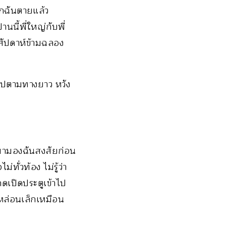
ากฉันตายแล้ว
านนี้พี่ใหญ่กับพี่
งสัปดาห์ข้ามฉลอง
นไปตามทางยาว หวัง
นมามองฉันสงสัยก่อน
่วท้อง ไม่รู้ว่า
ดเปิดประตูเข้าไป
ล่อนเล็กเหมือน