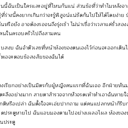
นนี้ฉันเป็นใครและอยู่ที่ไหนกันแน่ ส่วนข้อที่ว่าทำไมหลังจ
่ร่างนี้คงยากเกินกว่าจะรู้พิสูจน์แน่ชัดกันไปให้ได้โดยง่าย ป่
ือยัง อาจต้องรอจนถึงรุ่งเช้า ไม่น่าเชื่อว่าเวลาแค่ชั่วสอ
ียคนในครอบครัวไปถึงสามคน
ียบสงบ ฉันจำตัวเลขที่หน้าห้องของตนเองไว้ก่อนจะออกเดิ
ี่พอจะตอบข้อสงสัยของฉันได้
งเรียกอย่างเป็นมิตรกับผู้หญิงคนแรกที่ฉันเจอ อีกฝ่ายหั
ะลึงอย่างมาก สายตาสำรวจจากหัวจรดเท้าทำเอาฉันหายใจไม่ทั
กติหรือเปล่า ฉันตั้งใจจะเอ่ยปากถาม แต่คนแปลกหน้าก็รีบก
ปิดประตูหายไป ฉันแอบมองตามไปอย่างเผลอไผล ห้องของห
อนประตู