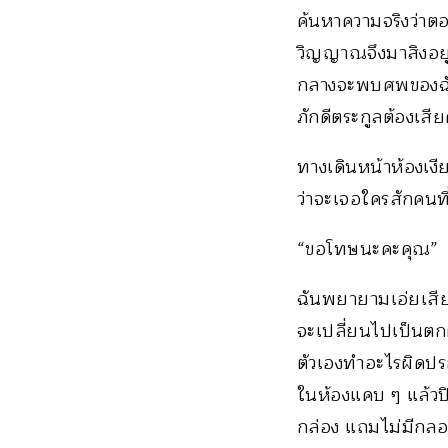
ค้นหาความจริงว่าตอ
วิญญาณจึงมาสิงอยู่ที
กลางจะพบศพของฉันหร
ภักดีตระกูลต้องเส
ทางเดินหน้าห้องเง
ว่าจะเจอใครสักคนท
“ขอโทษนะคะคุณ”
ฉันพยายามเอ่ยเสีย
จะเปลี่ยนไปเป็นตกต
ตัวเองทำอะไรผิดปร
ในห้องแคบ ๆ แล้ว
กล่อง แถมไม่มีกล