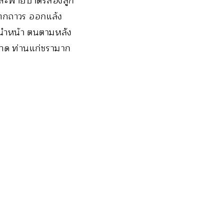
ลังสะพายบาตรสองลูก
ฐากถาวร ออกแล้ง
านำหน้า ตนตามหลัง
ดขาด ท่านแก่ชรามาก