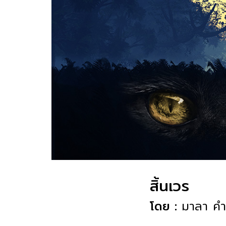
สิ้นเวร
โดย :
มาลา คำ