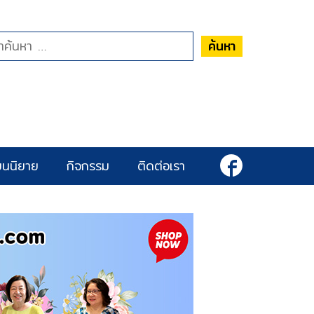
ค้นหา
ยนนิยาย
กิจกรรม
ติดต่อเรา