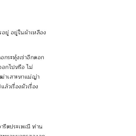
อยู่ อยู่ในผ้าเหลือง
อกระทุ้งเข่าอีกดอก
ออกไปหรือ ไม่
เฒ่าเสาะหาแม่ญ่า
้วเรื่องผัวเรื่อง
งจารีตประเพณี ท่าน