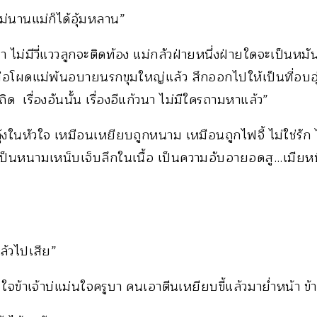
 ไม่นานแม่ก็ได้อุ้มหลาน”
ว่า ไม่มีวี่แววลูกจะติดท้อง แม่กลัวฝ่ายหนึ่งฝ่ายใดจะเป็นหมัน ส
พ่อโผดแม่พ้นอบายนรกขุมใหญ่แล้ว สึกออกไปให้เป็นที่อบอุ
ถิด เรื่องอันนั้น เรื่องอีแก้วนา ไม่มีใครถามหาแล้ว”
งในหัวใจ เหมือนเหยียบถูกหนาม เหมือนถูกไฟจี้ ไม่ใช่รัก ไม
็นหนามเหน็บเจ็บลึกในเนื้อ เป็นความอับอายอดสู…เมียหนีต
แล้วไปเสีย”
า ใจข้าเจ้าบ่แม่นใจครูบา คนเอาตีนเหยียบขี้แล้วมาย่ำหน้า ข้า