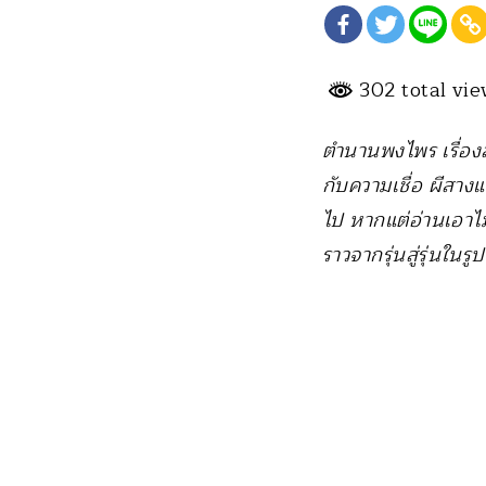
302 total vi
ตำนานพงไพร เรื่องส
กับความเชื่อ ผีสาง
ไป หากแต่อ่านเอาไม
ราวจากรุ่นสู่รุ่นใ