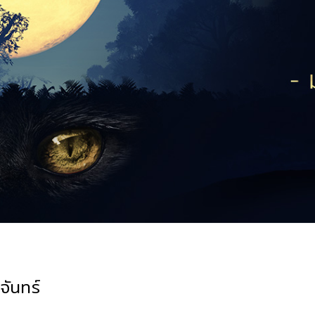
จันทร์