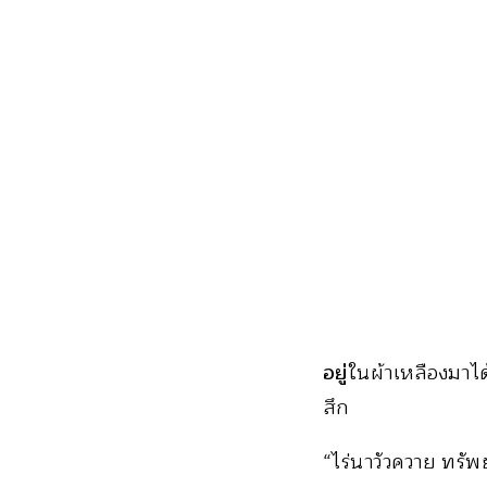
อยู่
ในผ้าเหลืองมาได้
สึก
“ไร่นาวัวควาย ทรัพย