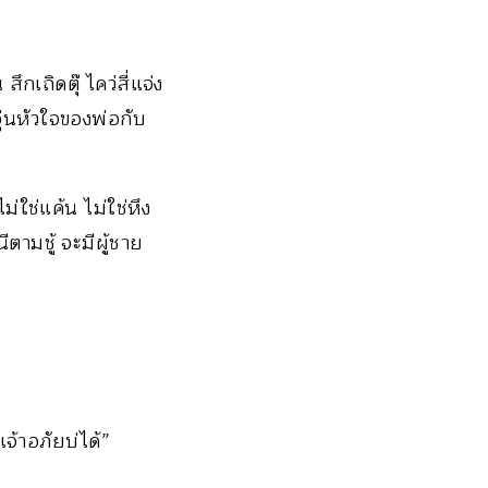
ึกเถิดตุ๊ ไคว่สี่แจ่ง
่นหัวใจของพ่อกับ
่ใช่แค้น ไม่ใช่หึง
ามชู้ จะมีผู้ชาย
เจ้าอภัยบ่ได้”