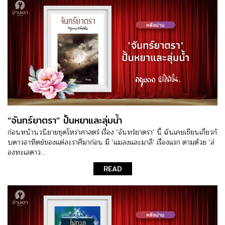
“จันทร์ยาตรา” ปั้นหยาและลุ่มน้ำ
ก่อนหน้านวนิยายชุดโหราศาสตร์ เรื่อง ‘จันทร์ยาตรา’ นี้ ฉันเคยเขียนเกี่ยวกั
บดาวอาทิตย์ของแต่ละราศีมาก่อน มี ‘แมลงและมาลี’ เรื่องแรก ตามด้วย ‘ล่
องทะเลดาว...
READ