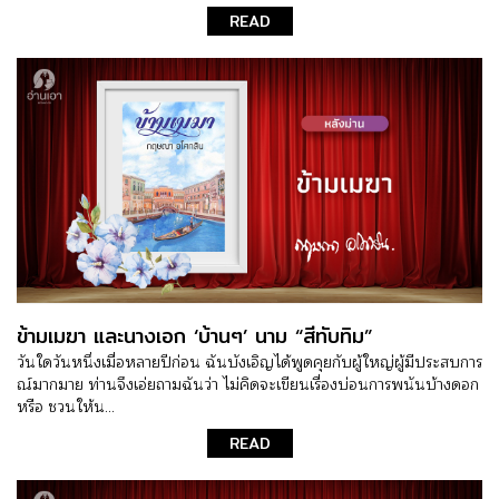
READ
ข้ามเมฆา และนางเอก ‘บ้านๆ’ นาม “สีทับทิม”
วันใดวันหนึ่งเมื่อหลายปีก่อน ฉันบังเอิญได้พูดคุยกับผู้ใหญ่ผู้มีประสบการ
ณ์มากมาย ท่านจึงเอ่ยถามฉันว่า ไม่คิดจะเขียนเรื่องบ่อนการพนันบ้างดอก
หรือ ชวนให้น...
READ