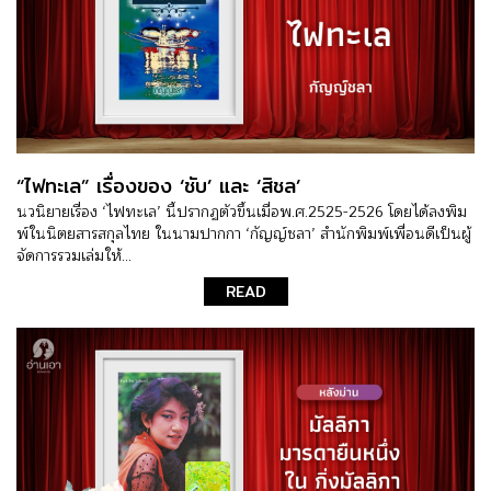
“ไฟทะเล” เรื่องของ ‘ชับ’ และ ‘สิชล’
นวนิยายเรื่อง ‘ไฟทะเล’ นี้ปรากฏตัวขึ้นเมื่อพ.ศ.2525-2526 โดยได้ลงพิม
พ์ในนิตยสารสกุลไทย ในนามปากกา ‘กัญญ์ชลา’ สำนักพิมพ์เพื่อนดีเป็นผู้
จัดการรวมเล่มให้...
READ