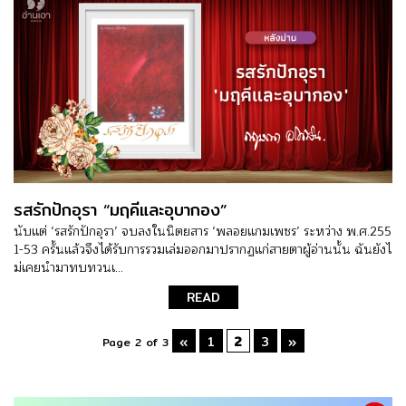
รสรักปักอุรา “มฤคีและอุบากอง”
นับแต่ ‘รสรักปักอุรา’ จบลงในนิตยสาร ‘พลอยแกมเพชร’ ระหว่าง พ.ศ.255
1-53 ครั้นแล้วจึงได้รับการรวมเล่มออกมาปรากฏแก่สายตาผู้อ่านนั้น ฉันยังไ
ม่เคยนำมาทบทวนเ...
READ
«
1
2
3
»
Page 2 of 3