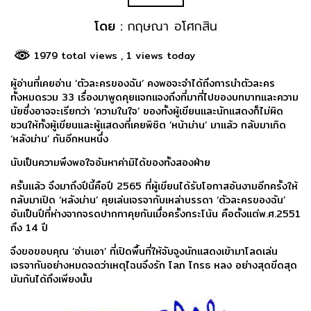
โดย :
กฤษณา อโศกสิน
1979 total views
, 1 views today
ผู้อ่านที่เคยอ่าน ‘ตัวละครของฉัน’ คงพอจะจำได้ถึงการนำตัวละคร
ทั้งหมดรวม 33 เรื่องมาพูดคุยแจกแจงถึงที่มาที่ไปของบทบาทและความ
นัยซึ่งอาจจะเรียกว่า ‘ความในใจ’ ของทั้งผู้เขียนและนักแสดงก็ไม่ผิด
ชวนให้ทั้งผู้เขียนและผู้แสดงที่เคยพิชิต ‘หน้าม่าน’ มาแล้ว กลับมาเกิด
‘หลังม่าน’ กันอีกหนหนึ่ง
นับเป็นความพึงพอใจอันหาค่ามิได้ของทั้งสองฝ่าย
ครั้นแล้ว จึงมาถึงปีนี้คือปี 2565 ที่ผู้เขียนได้รับโอกาสอันงามอีกครั้งให้
กลับมาเปิด ‘หลังม่าน’ คุยเล่นเจรจากับเหล่าบรรดา ‘ตัวละครของฉัน’
อันเป็นปีที่ห่างจากจรดปากกาคุยกันเมื่อครั้งกระโน้น คือตั้งแต่พ.ศ.2551
ถึง 14 ปี
จึงขอขอบคุณ ‘อ่านเอา’ ที่เปิดพื้นที่ให้จับจูงนักแสดงเข้ามาโลดเล่น
เจรจากันอย่างหมดจดว่าเหตุไฉนจึงรัก โลภ โกรธ หลง อย่างสุดขีดสุด
มันกันได้ถึงเพียงนั้น