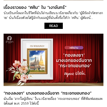
เรื่องราวของ “ศศิน” ใน “เงาจันทร์”
นับเป็นครั้งแรกในชีวิตที่ฉันริอ่านเขียนนวนิยายเกี่ยวกับ ‘ผู้มีข้อจำกัดทางก
าย’ นั่นก็เนื่องด้วยได้รู้จักกับเธอผู้ที่ฉันตั้งชื่อให้ว่า ‘ศศิน’ ผู้ต้องนั่...
READ
“ทองลงยา” นางเอกของฉันจาก “กระจกขอบทอง”
ฉันเริ่ม ‘จากใจผู้เขียน’ ในนวนิยายเรื่อง ‘กระจกขอบทอง’ ที่ตีพิมพ์เผยแพ
ร่ตั้งแต่ พ.ศ. 2559 ไว้ดังนี้