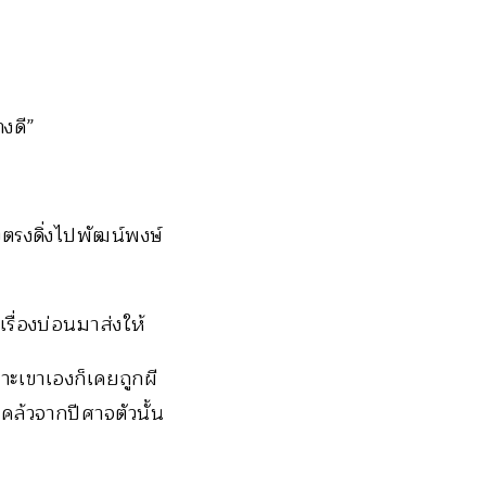
งดี”
จึงตรงดิ่งไปพัฒน์พงษ์
รื่องบ่อนมาส่งให้
าะเขาเองก็เคยถูกผี
คล้วจากปีศาจตัวนั้น