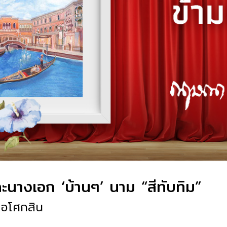
ะนางเอก ‘บ้านๆ’ นาม “สีทับทิม”
อโศกสิน