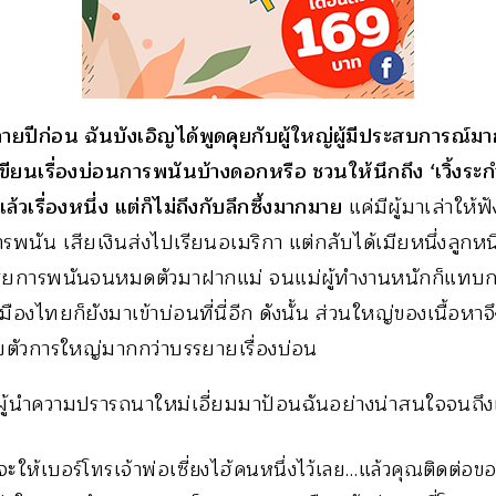
หลายปีก่อน ฉันบังเอิญได้พูดคุยกับผู้ใหญ่ผู้มีประสบการณ์ม
เขียนเรื่องบ่อนการพนันบ้างดอกหรือ ชวนให้นึกถึง ‘เวิ้งระก
ล้วเรื่องหนึ่ง แต่ก็ไม่ถึงกับลึกซึ้งมากมาย
แค่มีผู้มาเล่าให้ฟัง
ารพนัน เสียเงินส่งไปเรียนอเมริกา แต่กลับได้เมียหนึ่งลูกห
ียการพนันจนหมดตัวมาฝากแม่ จนแม่ผู้ทำงานหนักก็แทบก
มืองไทยก็ยังมาเข้าบ่อนที่นี่อีก ดังนั้น ส่วนใหญ่ของเนื้อหาจ
ยตัวการใหญ่มากกว่าบรรยายเรื่องบ่อน
มีผู้นำความปรารถนาใหม่เอี่ยมมาป้อนฉันอย่างน่าสนใจจนถึ
จะให้เบอร์โทรเจ้าพ่อเซี่ยงไฮ้คนหนึ่งไว้เลย…แล้วคุณติดต่อข