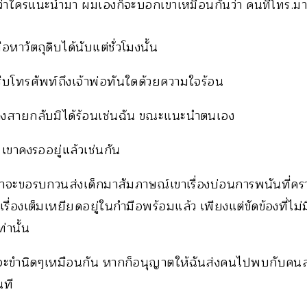
้ว่าใครแนะนำมา ผมเองก็จะบอกเขาเหมือนกันว่า คนที่โทร.มา
ือหาวัตถุดิบได้นับแต่ชั่วโมงนั้น
ก็รีบโทรศัพท์ถึงเจ้าพ่อทันใดด้วยความใจร้อน
ทางสายกลับมิได้ร้อนเช่นฉัน ขณะแนะนำตนเอง
ขาคงรออยู่แล้วเช่นกัน
าจะขอรบกวนส่งเด็กมาสัมภาษณ์เขาเรื่องบ่อนการพนันที่ครา
เรื่องเต็มเหยียดอยู่ในกำมือพร้อมแล้ว เพียงแต่ขัดข้องที่ไม่ม
่านั้น
วจะขำนิดๆเหมือนกัน หากก็อนุญาตให้ฉันส่งคนไปพบกับคนส
นที