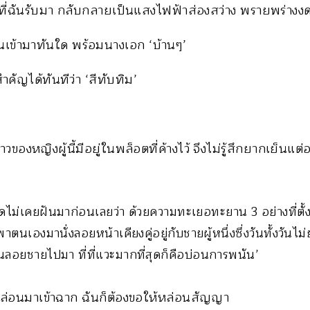
ี่ฉันรับมา กลับกลายเป็นแสงไฟฟ้าส่องสว่าง พรายพร่างง
านเข้ามาทันใด พร้อมนางเอก ‘บ้านๆ’
สำคัญได้ทันทีว่า ‘สีทับทิม’
องราวของหญิงผู้นี้มีอยู่ในพล็อตที่ค้างไว้ จึงไม่รู้สึกยากเย็นแ
ิดไม่เคยฝันมาก่อนเลยว่า ด้วยความทะเยอทะยาน 3 อย่างที่ตั้งไว้
าตนเองมานั่งลอยหน้าเคียงคู่อยู่กับชายผู้หนึ่งซึ่งวันทั้งวัน
อยชายไปมา ที่ที่แวะมากที่สุดก็คือบ่อนการพนัน’
หล่อนมาเข้าฉาก ฉันก็ต้องขอให้หล่อนสัญญา