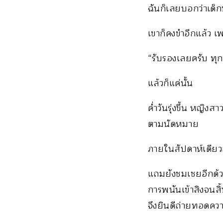
ฉันก็เลยบอกว่าเด็ก
เขาก็คงขำอีกแล้ว เพ
“รับรองเลยครับ ทุ
แล้วก็แค่นั้น
ค่ำวันรุ่งขึ้น หญิงส
ตามนัดหมาย
ภายในสัปดาห์เดียวก
แถมยังชมเชยอีกด้วย
การพนันเข้าสิงจนสิ
จึงยินดีถ่ายทอดควา