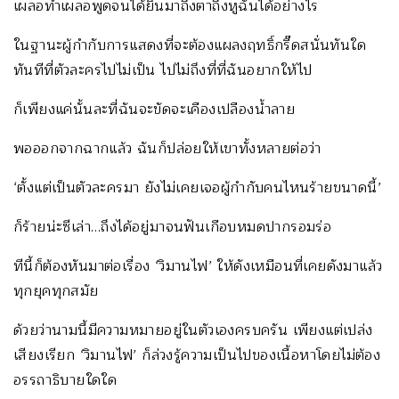
เผลอทำเผลอพูดจนได้ยินมาถึงตาถึงหูฉันได้อย่างไร
ในฐานะผู้กำกับการแสดงที่จะต้องแผลงฤทธิ์กรี๊ดสนั่นทันใด
ทันทีที่ตัวละครไปไม่เป็น ไปไม่ถึงที่ที่ฉันอยากให้ไป
ก็เพียงแค่นั้นละที่ฉันจะขัดจะเคืองเปลืองน้ำลาย
พอออกจากฉากแล้ว ฉันก็ปล่อยให้เขาทั้งหลายต่อว่า
‘ตั้งแต่เป็นตัวละครมา ยังไม่เคยเจอผู้กำกับคนไหนร้ายขนาดนี้’
ก็ร้ายน่ะซีเล่า…ถึงได้อยู่มาจนฟันเกือบหมดปากรอมร่อ
ทีนี้ก็ต้องหันมาต่อเรื่อง ‘วิมานไฟ’ ให้ดังเหมือนที่เคยดังมาแล้ว
ทุกยุคทุกสมัย
ด้วยว่านามนี้มีความหมายอยู่ในตัวเองครบครัน เพียงแต่เปล่ง
เสียงเรียก ‘วิมานไฟ’ ก็ล่วงรู้ความเป็นไปของเนื้อหาโดยไม่ต้อง
อรรถาธิบายใดใด