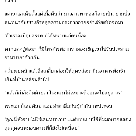
ยิ่งขึ้น
แต่เขาแลเห็นตั้งแต่เมื่อคืนว่า นางสาวทาทองก็อายเป็น ยามนั่ง
สนทนากับเขาแล้วหลุดความกระดากอายอย่างอิสตรีออกมา
‘ถ้าเราจะมีอุปสรรค ก็ไอ้ทนายแก่คนนี้ละ’
หากแต่ครู่ต่อมา ก็มีโทรศัพท์จากทาทองเชิญเขาไปรับประทาน
อาหารเช้าด้วยกัน
ครั้นพบหน้าแล้วจึงเกลี้ยกล่อมให้สุดหล่อมากินอาหารทั้งเช้า
เย็นที่บ้านหล่อนสืบไป
“แล้วก็กำลังคิดด้วยว่า โรงแรมไม่เหมาะที่คุณจะไปอยู่ถาวร”
พระเอกก็เลยหันมาแอบทำตายิ้มกับผู้กำกับ กะประจบ
‘คุณนี่หัวร้ายไม่ใช่เล่นหรอกนา…แต่บทแบบนี้ซีที่ผมอยากแสดง
สุดสุดจนหมอบคาเวทีก็ยังไม่เหนื่อย’