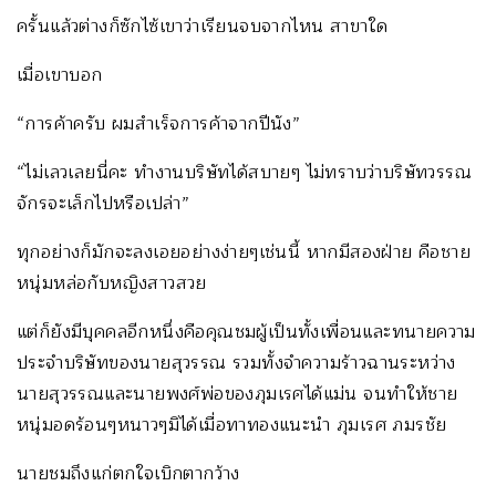
ครั้นแล้วต่างก็ซักไซ้เขาว่าเรียนจบจากไหน สาขาใด
เมื่อเขาบอก
“การค้าครับ ผมสำเร็จการค้าจากปีนัง”
“ไม่เลวเลยนี่คะ ทำงานบริษัทได้สบายๆ ไม่ทราบว่าบริษัทวรรณ
จักรจะเล็กไปหรือเปล่า”
ทุกอย่างก็มักจะลงเอยอย่างง่ายๆเช่นนี้ หากมีสองฝ่าย คือชาย
หนุ่มหล่อกับหญิงสาวสวย
แต่ก็ยังมีบุคคลอีกหนึ่งคือคุณชมผู้เป็นทั้งเพื่อนและทนายความ
ประจำบริษัทของนายสุวรรณ รวมทั้งจำความร้าวฉานระหว่าง
นายสุวรรณและนายพงศ์พ่อของภุมเรศได้แม่น จนทำให้ชาย
หนุ่มอดร้อนๆหนาวๆมิได้เมื่อทาทองแนะนำ ภุมเรศ ภมรชัย
นายชมถึงแก่ตกใจเบิกตากว้าง