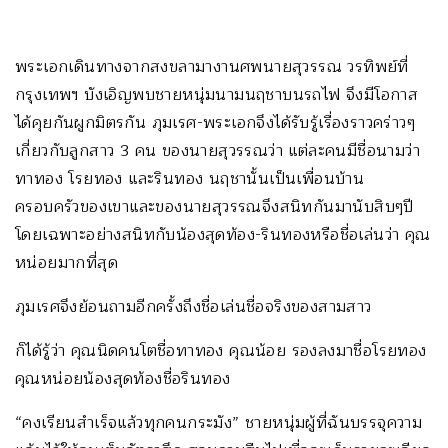
พระเอกเดินทางจากสงขลามางานศพนายสุวรรณ วรทิพย์ที่
กรุงเทพฯ บังเอิญพบชายหนุ่มนามนฤชาบนรถไฟ จึงมีโอกาส
ได้คุยกันผูกมิตรกัน ภุมเรศ-พระเอกจึงได้รับรู้เรื่องราวคร่าวๆ
เกี่ยวกับลูกสาว 3 คน ของนายสุวรรณว่า แต่ละคนมีชื่อนามว่า
ทาทอง โรยทอง และรินทอง นฤชานั้นเป็นเพื่อนบ้าน
ครอบครัวของเขาและของนายสุวรรณจึงสนิทกันมานับสิบๆปี
โดยเฉพาะอย่างสนิทกับน้องสุดท้อง-รินทองหรือชื่อเล่นว่า คุณ
หน่อยมากที่สุด
ภุมเรศจึงย้อนถามอีกครั้งถึงชื่อเล่นชื่อจริงของสามสาว
ก็ได้รู้ว่า คุณนิดคนโตชื่อทาทอง คุณน้อย รองลงมาชื่อโรยทอง
คุณหน่อยน้องสุดท้องชื่อรินทอง
“คงเรียนสำเร็จแล้วทุกคนกระมัง” ชายหนุ่มผู้ที่ฉันบรรจุความ