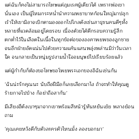
แต่ฉันก็คงไม่สามารถโทษแต่ภุมเรศผู้เดียวได้ เพราะพ่อเขา
นั่นเอง เป็นผู้โหมกระหน่ำนำความพยาบาทก้อนใหญ่มาปลุก
เร้าให้เขามิอาจเบิกตามองออกไปไกลดังเช่นสาธุชนคนดีๆทั้ง
หลายที่แวดล้อมอยู่โดยรอบ เนื่องด้วยได้ตีกรอบความรู้สึก
ตกต่ำไว้ในเลือดในเนื้อในทุกข้อต่อขององคาพยพของลูกชาย
จนอีกฝ่ายอัดแน่นไปด้วยความแค้นแสนพลุ่งพล่านมิว่าวันเวลา
ใด จนกลายเป็นหนุ่มรูปงามน้ำใจอมนุษย์ไปเรียบร้อยแล้ว
แต่ผู้กำกับก็ต้องขอโทษขอโพยพระเอกของอิฉันเช่นกัน
‘ฉันน่ะรักคุณนะ นับถือฝีมือก็เลยเลือกมาไง ถ้าจะทำให้คุณดู
ร้ายกาจไปบ้าง ก็อย่าถือสากัน’
มีเสียงฮึดังเบาๆมาจากเขาพร้อมสีหน้ารู้ทันหยันเย้ย พลางย้อน
ถาม
‘คุณเคยหวังดีกับตัวละครตัวไหนมั่ง ลองบอกมา’