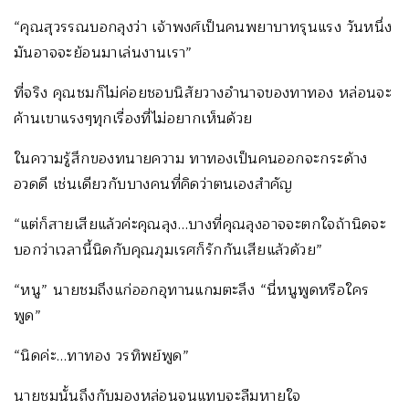
“คุณสุวรรณบอกลุงว่า เจ้าพงศ์เป็นคนพยาบาทรุนแรง วันหนึ่ง
มันอาจจะย้อนมาเล่นงานเรา”
ที่จริง คุณชมก็ไม่ค่อยชอบนิสัยวางอำนาจของทาทอง หล่อนจะ
ค้านเขาแรงๆทุกเรื่องที่ไม่อยากเห็นด้วย
ในความรู้สึกของทนายความ ทาทองเป็นคนออกจะกระด้าง
อวดดี เช่นเดียวกับบางคนที่คิดว่าตนเองสำคัญ
“แต่ก็สายเสียแล้วค่ะคุณลุง…บางที่คุณลุงอาจจะตกใจถ้านิดจะ
บอกว่าเวลานี้นิดกับคุณภุมเรศก็รักกันเสียแล้วด้วย”
“หนู” นายชมถึงแก่ออกอุทานแกมตะลึง “นี่หนูพูดหรือใคร
พูด”
“นิดค่ะ…ทาทอง วรทิพย์พูด”
นายชมนั้นถึงกับมองหล่อนจนแทบจะลืมหายใจ