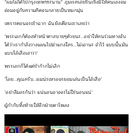
“ผมไม่ได้ไปกรุงเทพฯซะนาน” ภุมเรศเอ่ยขึ้นเชิงมิให้ตนเองจม
จ่อมอยู่กับความคิดจนกลายเป็นหมกมุ่น
เพราะตอนจะเข้าฉาก ฉันยังเตือนเขาเลยว่า
‘พระเอกก็ต้องทำหน้าตาสบายๆด้วยนะ…อย่าให้คนร่วมทางจับ
ได้ว่าเรากำลังวางแผนไปฆ่าแกงใคร…ไม่เอานะ จำไว้ แบบนั้นมัน
แบบไอ้เสือเอาวา’
พระเอกก็ได้แต่ขำก้ากไม่เลิก
‘โอย…คุณครับ…ผมน่ะเหรอจะยอมเล่นเป็นไอ้เสือ’
‘อย่าลืมละกันว่า แน่นอนอาจจะไม่ใช่นอนแน่’
ผู้กำกับทิ้งท้ายให้อีกฝ่ายตาโพลง