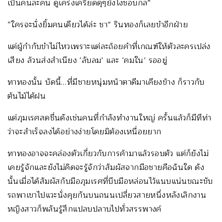
เป็นคนละคน ดูเคร่งเครียดดุๆยังไงชอบกล”
“ใครจะนั่งยิ้มคนเดียวได้ล่ะ ชา” รินทองก็เลยขำอีกฝ่าย
แต่ผู้กำกับขำไม่ไหวเพราะแต่ละถ้อยคำที่เกณฑ์ให้ตัวละครเปล่ง
เสียง ล้วนส่งสำเนียง ‘ลับลม’ และ ‘คมใน’ รออยู่
ทาทองนั้น บัดนี้…ที่มีชายหนุ่มหน้าตาดีมาเคียงข้าง ก็ราวกับ
ต้นไม้ได้ฝน
แต่ภุมเรศสดชื่นดังเช่นคนที่กำลังทำงานใหญ่ ครั้นแล้วก็มีทีท่า
ว่าจะสำเร็จลงได้อย่างง่ายโดยมิต้องเหนื่อยยาก
ทาทองอาจจะคล่องตัวเกี่ยวกับการค้ามาแล้วรอบตัว แต่ก็ยังไม่
เคยรู้จักและยังไม่คิดจะรู้จักว่าสัมผัสจากมือชายคือฉันใด ดัง
นั้นเมื่อได้สัมผัสกับมือภุมเรศที่บีบมือหล่อนไว้แนบแน่นขณะขับ
รถพาเขาไปแวะนั่งคุยกันบนถนนเปลี่ยวสายหนึ่งหลังเลิกงาน
หญิงสาวก็พลันรู้สึกแปลบปลาบไปทั่วสรรพางค์