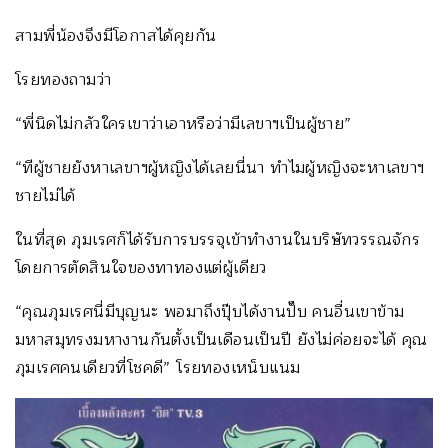
สามพี่น้องจึงมีโอกาสได้คุยกัน
โรยทองถามว่า
“พี่นิดไม่กลัวใครเขาว่าเอาหรือว่ามีเลขาฯเป็นผู้ชาย”
“ทีผู้ชายยังหาเลขาฯผู้หญิงได้เลยนี่นา ทำไมผู้หญิงจะหาเลขาฯ
ชายไม่ได้
ในที่สุด ภุมเรศก็ได้รับการบรรจุเข้าทำงานในบริษัทวรรณจักร
โดยการตัดสินใจของทาทองแต่ผู้เดียว
“คุณภุมเรศนี่มีบุญนะ พอมาถึงปุ๊บได้งานปั๊บ คนอื่นเขาข้าม
มหาสมุทรงมหางานกันตั้งเป็นเดือนเป็นปี ยังไม่ค่อยจะได้ คุณ
ภุมเรศคนเดียวที่โชคดี” โรยทองเหน็บแนม