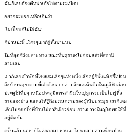
ฉันก็เลยต้องตีหน้าเก้อไปตามระเบียบ
อยากจะบอกเหลือเกินว่า
‘ไม่เปี๊ยบก็ไม่ใช่ฉัน’
ก็น่านน่ะซี้…ใครๆเขาก็รู้ทั้งน้านนน
ในที่สุดก็ถึงปลายทาง ขณะที่นฤชาลงไปก่อนแล้วที่สถานี
สามเสน
เขาก็เลยเข้าพักที่โรงแรมเล็กๆแห่งหนึ่ง สักครู่ก็นั่งแท็กซี่ไปจน
ถึงบ้านนฤชาตามที่เจ้าตัวบอกกล่าว จึงแลเห็นตึกใหญ่สีฟ้าอ่อน
ประตูไม้ทึบๆ เหนือประตูมีแพรดำผืนใหญ่ผูกรวมเป็นโบฟูทิ้ง
ชายสองข้าง แสดงให้รู้ถึงมรณกรรมของผู้เป็นประมุข เขาก็เลย
เดินไปกดกริ่งที่บ้านไม้ทาสีเขียวอ่อน กว้างขวางใหญ่โตพอใช้ที่
อยู่ติดกัน
ครั้นแล้ว นฤชาก็โผล่ออกมา ชวนเขาไปพบสามสาวเพื่อนบ้าน