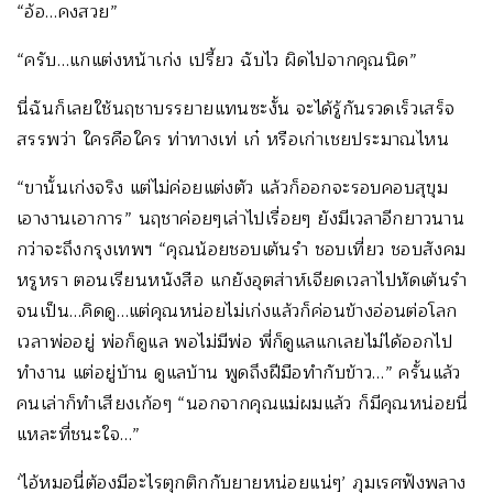
“อ้อ…คงสวย”
“ครับ…แกแต่งหน้าเก่ง เปรี้ยว ฉับไว ผิดไปจากคุณนิด”
นี่ฉันก็เลยใช้นฤชาบรรยายแทนซะงั้น จะได้รู้กันรวดเร็วเสร็จ
สรรพว่า ใครคือใคร ท่าทางเท่ เก๋ หรือเก่าเชยประมาณไหน
“ขานั้นเก่งจริง แต่ไม่ค่อยแต่งตัว แล้วก็ออกจะรอบคอบสุขุม
เอางานเอาการ” นฤชาค่อยๆเล่าไปเรื่อยๆ ยังมีเวลาอีกยาวนาน
กว่าจะถึงกรุงเทพฯ “คุณน้อยชอบเต้นรำ ชอบเที่ยว ชอบสังคม
หรูหรา ตอนเรียนหนังสือ แกยังอุตส่าห์เจียดเวลาไปหัดเต้นรำ
จนเป็น…คิดดู…แต่คุณหน่อยไม่เก่งแล้วก็ค่อนข้างอ่อนต่อโลก
เวลาพ่ออยู่ พ่อก็ดูแล พอไม่มีพ่อ พี่ก็ดูแลแกเลยไม่ได้ออกไป
ทำงาน แต่อยู่บ้าน ดูแลบ้าน พูดถึงฝีมือทำกับข้าว…” ครั้นแล้ว
คนเล่าก็ทำเสียงเก้อๆ “นอกจากคุณแม่ผมแล้ว ก็มีคุณหน่อยนี่
แหละที่ชนะใจ…”
‘ไอ้หมอนี่ต้องมีอะไรตุกติกกับยายหน่อยแน่ๆ’ ภุมเรศฟังพลาง