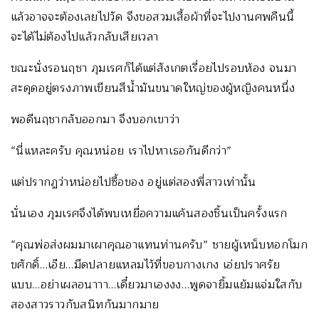
แล้วอาจจะต้องเลยไปวัด จึงขอสวมเสื้อผ้าที่จะไปงานศพคืนนี้
จะได้ไม่ต้องไปแล้วกลับเสียเวลา
ขณะนั่งรอนฤชา ภุมเรศก็ได้แต่สังเกตเรื่อยไปรอบห้อง จนมา
สะดุดอยู่ตรงภาพเขียนสีน้ำมันขนาดใหญ่ของผู้หญิงคนหนึ่ง
พอดีนฤชากลับออกมา จึงบอกเขาว่า
“นี่แหละครับ คุณหน่อย เราไปหาเธอกันดีกว่า”
แต่ปรากฏว่าหน่อยไปซื้อของ อยู่แต่สองพี่สาวเท่านั้น
นั่นเอง ภุมเรศจึงได้พบเหยื่อความแค้นสองชิ้นเป็นครั้งแรก
“คุณพ่อส่งผมมาเผาคุณอาแทนท่านครับ” ชายผู้เหน็บหอกโมก
ขศักดิ์…เอ๊ย…มีดปลายแหลมไว้ที่ขอบกางเกง เอ่ยปราศรัย
แบบ…อย่าเผลอนาาา…เดี๋ยวมาเองงง…พูดจายิ้มแย้มแจ่มใสกับ
สองสาวราวกับสนิทกันมากมาย