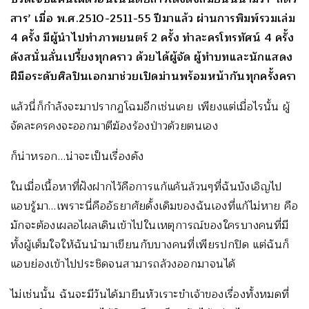
สาร’ เมื่อ พ.ศ.2510-2511-55 ปีมาแล้ว ผ่านการพิมพ์รวมเล่ม
4 ครั้ง มีผู้นำไปทำภาพยนตร์ 2 ครั้ง ทำละครโทรทัศน์ 4 ครั้ง
ดังสนั่นลั่นเปรี้ยงทุกคราว ด้วยได้ผู้จัด ผู้ทำบทและนักแสดง
ฝีมือระดับศิลปินเอกมาช่วยเปิดม่านพร้อมหน้ากันทุกครั้งครา
แล้วนี่ก็กำลังจะมาปรากฏโฉมอีกเช่นเคย เพียงแต่เมื่อไรนั้น ผู้
จัดละครคงจะออกมาตีฆ้องร้องป่าวด้วยตนเอง
ก็น่าหรอก…น่าจะเป็นเรื่องดัง
ในเมื่อเนื้อหาที่ฝังฝากไว้คือการแก้แค้นล้วนๆที่ฉันบังเอิญไป
แอบรู้มา…เพราะนี่คืออัธยาศัยดั้งเดิมของฉันเองที่แก้ไม่หาย คือ
มักจะต้องเผลอไผลเดินเข้าไปในเหตุการณ์ของใครบางคนที่มี
ทั้งผู้เต็มใจให้ฉันนำมาเขียนกับบางคนที่เพียรปกปิด แต่ฉันก็
แอบย่องเข้าไปประชิดจนสามารถล้วงออกมาจนได้
ไม่เช่นนั้น ฉันจะมีวันได้มายืนหัวเราะขำเจ้าของเรื่องทั้งหมดที่