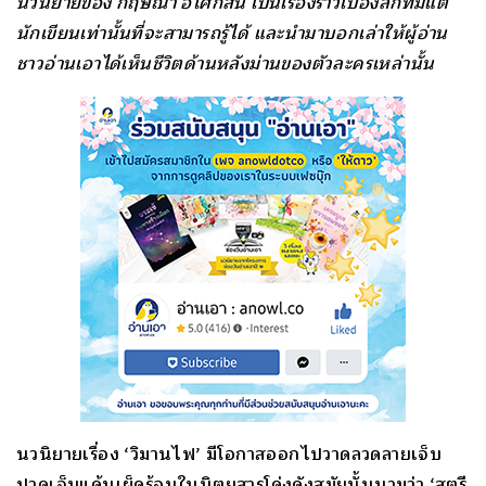
นวนิ
ยายของ กฤษณา อโศกสิน เป็นเรื่องราวเบื้องลึกที่มีแต่
นักเขียนเท่านั้นที่จะสามารถรู้
ได้ และนำมาบอกเล่าให้ผู้อ่าน
ชาวอ่านเอาได้เห็
นชีวิตด้านหลังม่านของตั
วละครเหล่านั้น
นวนิยายเรื่อง ‘วิมานไฟ’ มีโอกาสออกไปวาดลวดลายเจ็บ
ปวดเจ็บแค้นเผ็ดร้อนในนิตยสารโด่งดังสมัยนั้นนามว่า ‘สตรี