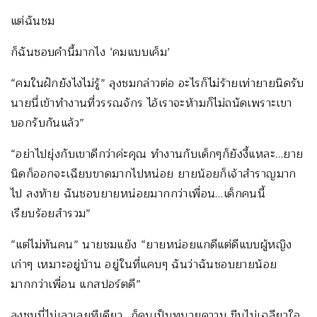
แต่ฉันชม
ก็ฉันชอบคำนี้มากไง ‘คมแบบเค็ม’
“คมในฝักยังไงไม่รู้” ลุงชมกล่าวต่อ อะไรก็ไม่ร้ายเท่ายายนิดรับ
นายนี่เข้าทำงานที่วรรณจักร ไอ้เราจะห้ามก็ไม่ถนัดเพราะเขา
บอกรับกันแล้ว”
“อย่าไปยุ่งกับเขาดีกว่าค่ะคุณ ทำงานกับเด็กๆก็ยังงี้แหละ…ยาย
นิดก็ออกจะเฉียบขาดมากไปหน่อย ยายน้อยก็เจ้าสำราญมาก
ไป ลงท้าย ฉันชอบยายหน่อยมากกว่าเพื่อน…เด็กคนนี้
เรียบร้อยสำรวม”
“แต่ไม่ทันคน” นายชมแย้ง “ยายหน่อยแกดีแต่ดีแบบผู้หญิง
เก่าๆ เหมาะอยู่บ้าน อยู่ในที่แคบๆ ฉันว่าฉันชอบยายน้อย
มากกว่าเพื่อน แกสปอร์ตดี”
ลุงชมนี่ไม่เลวเลยทีเดียว…ก็คนเป็นทนายความ ขืนไม่เฉลียวใจ