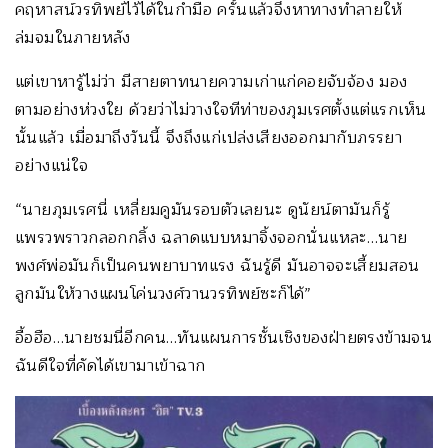
คฤหาสน์วรทิพย์ไว้ได้ในกำมือ ครั้นแล้วจึงหาทางทำลายให้
ล่มจมในภายหลัง
แต่เขาหารู้ไม่ว่า มีสายตาทนายความเก่าแก่คอยจับจ้อง มอง
ตามอย่างห่วงใย ด้วยว่าไม่วางใจทีท่าของภุมเรศตั้งแต่แรกเห็น
นั้นแล้ว เมื่อมาถึงวันนี้ จึงถึงแก่เปล่งเสียงออกมากับภรรยา
อย่างแน่ใจ
“นายภุมเรศนี่ เหลี่ยมคูมันรอบตัวเลยนะ ดูนัยน์ตามันก็รู้
แพรวพราวกลอกกลิ้ง ฉลาดแบบหมาจิ้งจอกนั่นแหละ…นาย
พงศ์พ่อมันก็เป็นคนพยาบาทแรง ฉันรู้ดี มันอาจจะเสี้ยมสอน
ลูกมันให้วางแผนโค่นวงศ์วานวรทิพย์ซะก็ได้”
อื้อฮือ…นายชมนี่อีกคน…ทันแผนการชั้นเชิงของฝ่ายตรงข้ามจน
ฉันดีใจที่คัดได้เขามาเข้าฉาก