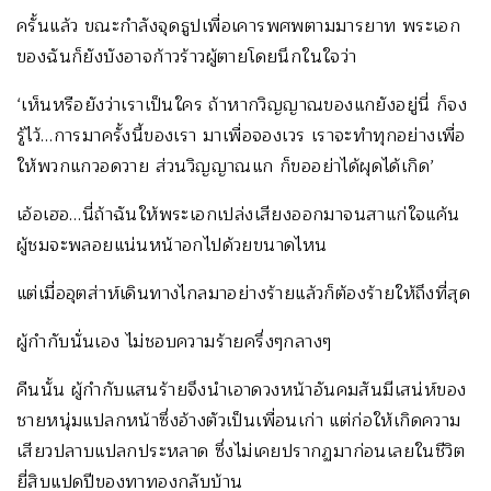
ครั้นแล้ว ขณะกำลังจุดธูปเพื่อเคารพศพตามมารยาท พระเอก
ของฉันก็ยังบังอาจก้าวร้าวผู้ตายโดยนึกในใจว่า
‘เห็นหรือยังว่าเราเป็นใคร ถ้าหากวิญญาณของแกยังอยู่นี่ ก็จง
รู้ไว้…การมาครั้งนี้ของเรา มาเพื่อจองเวร เราจะทำทุกอย่างเพื่อ
ให้พวกแกวอดวาย ส่วนวิญญาณแก ก็ขออย่าได้ผุดได้เกิด’
เอ้อเฮอ…นี่ถ้าฉันให้พระเอกเปล่งเสียงออกมาจนสาแก่ใจแค้น
ผู้ชมจะพลอยแน่นหน้าอกไปด้วยขนาดไหน
แต่เมื่ออุตส่าห์เดินทางไกลมาอย่างร้ายแล้วก็ต้องร้ายให้ถึงที่สุด
ผู้กำกับนั่นเอง ไม่ชอบความร้ายครึ่งๆกลางๆ
คืนนั้น ผู้กำกับแสนร้ายจึงนำเอาดวงหน้าอันคมสันมีเสน่ห์ของ
ชายหนุ่มแปลกหน้าซึ่งอ้างตัวเป็นเพื่อนเก่า แต่ก่อให้เกิดความ
เสียวปลาบแปลกประหลาด ซึ่งไม่เคยปรากฏมาก่อนเลยในชีวิต
ยี่สิบแปดปีของทาทองกลับบ้าน