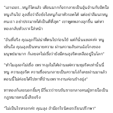
“เอาเถอะ…หนูก็โตแล้ว เตือนมากก็จะกลายเป็นจุ้นจ้านกับจิตใจ
หนูเกินไป ลุงเชื่อว่าถึงยังไงหนูก็เอาตัวรอดได้ แต่อย่าลืมนะหนู
คนเรา อย่าประมาทได้เป็นดีที่สุด” เขาพูดพลางลุกขึ้น แต่ทา
ทองกลับหัวเราะใส่หน้า
“อันที่จริง คุณลุงก็ไม่น่าตีตนไปก่อนไข้ แต่ก็นั่นแหละค่ะ หนู
เห็นใจ คุณลุงเป็นทนายความ ผ่านความสับสนฉ้อโกงของ
มนุษย์มามาก ก็เลยจะไม่เชื่อว่ายังมีคนสุจริตเหลืออยู่ในโลก”
“ทำไมลุงจะไม่เชื่อ เพราะลุงไม่ได้ผ่านแต่ความทุจริตเท่านั้นนี่
หนู ความสุจริต ความซื่อจนกลายเป็นความโง่ก็เคยผ่านมาแล้ว
ตอนนี้ไม่ค่อยได้ไปหาที่บ้านเพราะงานค่อนข้างยุ่ง”
ทาทองก็เลยบอกยิ้มๆ มีวี่แววว่าขบขันชายกลางคนผู้หายใจเป็น
กฎหมายคนนี้เสียจริง
“ไม่เป็นไรหรอกค่ะ คุณลุง ถ้ามีอะไรนิดจะเรียนปรึกษา”