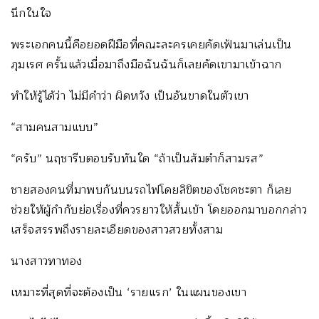
นึกในใจ
พระเอกคนนี้คือยอดฝีมือที่คณะละครเคยคัดเฟ้นมาเล่นเป็น
ภุมเรศ ครั้นแล้วเมื่อมาถึงมือฉันฉันก็เลยคัดเขามาเข้าฉาก
ทำให้รู้ได้ว่า ไม่มีคำว่า ผิดหวัง เป็นอันขาดในตัวเขา
“สามคนสามแบบ”
“ครับ” นฤชารีบตอบรับทันใด “ถ้าเป็นส้มตำก็สามรส”
ชายสองคนที่มาพบกันบนรถไฟโดยลิขิตของโชคชะตา ก็เลย
ช่วยให้ผู้กำกับย่อเรื่องที่ควรยาวให้สั้นเข้า โดยออกมาบอกกล่าว
เสร็จสรรพถึงรายละเอียดของสาวสวยทั้งสาม
นางสาวทาทอง
เหมาะที่สุดที่จะต้องเป็น ‘รายแรก’ ในแผนของเขา