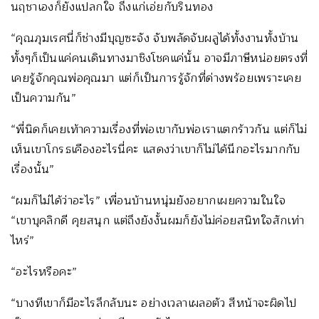
นฤชาเองก็ยังแปลกใจ ถึงแก่เอ่ยกับรินทอง
“คุณภุมเรศนี่ก็ช่างมีบุญซะจัง จับพลัดจับผลูได้ทั้งงานทั้งบ้าน
ทั้งๆก็เป็นแค่คนเดินทางมาชิงโชคแค่นั้น อาจมีภาษีหน่อยตรงที่
เคยรู้จักคุณพ่อคุณมา แต่ก็เป็นการรู้จักที่ด่างพร้อยเพราะเคย
เป็นความกัน”
“พี่นิดก็เคยเท้าความเรื่องที่พ่อเขากับพ่อเราแตกร้าวกัน แต่ก็ไม่
เห็นเขาโกรธเคืองอะไรนี่คะ แสดงว่าเขาก็ไม่ได้นึกอะไรมากกับ
เรื่องนั้น”
“ผมก็ไม่ได้ว่าอะไร” เพื่อนบ้านหนุ่มยังอยากเผยความในใจ
“เขาบุคลิกดี คุยสนุก แต่ถึงยังงั้นผมก็ยังไม่ค่อยสนิทใจสักเท่า
ไหร่”
“อะไรหรือคะ”
“บางทีเขาก็มีอะไรลึกลับนะ อย่างเวลาเผลอตัว สีหน้าจะผิดไป