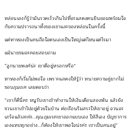
หล่อนเองก็รู้ว่ามันรวดเร็วเกินไปที่จะแสดงตนยินยอมพร้อมใจ
กับความปรารถนาทั้งของเขาและของหล่อนในครั้งนี้
แต่ทาทองเป็นคนถือใจตนเองเป็นใหญ่แต่ไหนแต่ไรมา
แม้นายชมจะคอยสอบถาม
“ลูกนายพงศ์น่ะ เขาดีอยู่หรอกหรือ”
ทาทองก็เริ่มไม่พอใจ เพราะแสดงให้รู้ว่า ทนายความคู่ยากไม่
ชอบภุมเรศ เลยตอบว่า
“เขาก็ดีนี่คะ หนูรับเขาเข้าทำงานให้เงินเดือนสองพัน แล้วยัง
ชวนเขาเข้าไปอยู่ด้วยในบ้าน ต่อเรือนริมสระให้เขาอยู่ จวนจะ
เสร็จแล้วละค่ะ…คุณภุมเรศเขาออกแบบเอง ให้สีเอง บัญชาการ
เองแทบทุกอย่าง…ก็ต้องให้เขาพอใจน่ะค่ะ เขาเป็นคนอยู่”