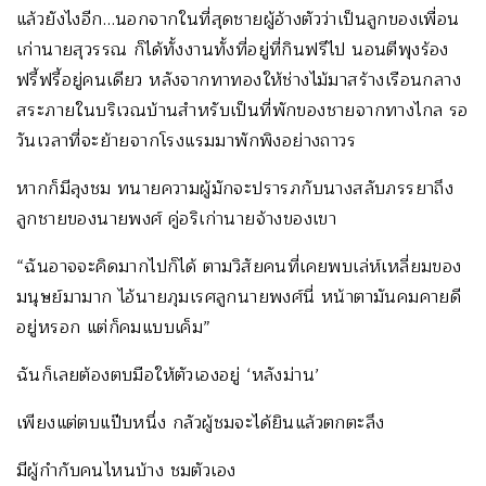
แล้วยังไงอีก…นอกจากในที่สุดชายผู้อ้างตัวว่าเป็นลูกของเพื่อน
เก่านายสุวรรณ ก็ได้ทั้งงานทั้งที่อยู่ที่กินฟรีไป นอนตีพุงร้อง
ฟรี้ฟรี้อยู่คนเดียว หลังจากทาทองให้ช่างไม้มาสร้างเรือนกลาง
สระภายในบริเวณบ้านสำหรับเป็นที่พักของชายจากทางไกล รอ
วันเวลาที่จะย้ายจากโรงแรมมาพักพิงอย่างถาวร
หากก็มีลุงชม ทนายความผู้มักจะปรารภกับนางสลับภรรยาถึง
ลูกชายของนายพงศ์ คู่อริเก่านายจ้างของเขา
“ฉันอาจจะคิดมากไปก็ได้ ตามวิสัยคนที่เคยพบเล่ห์เหลี่ยมของ
มนุษย์มามาก ไอ้นายภุมเรศลูกนายพงศ์นี่ หน้าตามันคมคายดี
อยู่หรอก แต่ก็คมแบบเค็ม”
ฉันก็เลยต้องตบมือให้ตัวเองอยู่ ‘หลังม่าน’
เพียงแต่ตบแป๊บหนึ่ง กลัวผู้ชมจะได้ยินแล้วตกตะลึง
มีผู้กำกับคนไหนบ้าง ชมตัวเอง