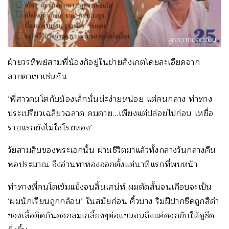
ฝ่ายวรทิพย์สามพี่น้องก็อยู่ในข่ายสังเกตโดยละเอียดจาก
สายตาเขาเช่นกัน
‘พี่สาวคนโตกับน้องเล็กนั่นน่ะง่ายหน่อย แต่คนกลาง ท่าทาง
ประเปรียวเฉลียวฉลาด คมคาย…เพียงแต่ปล่อยไปก่อน เหยื่อ
รายแรกยังไม่ใช่โรยทอง’
วัยสามสิบของพระเอกนั้น ผ่านชีวิตมาแล้วทั้งกลางวันกลางคืน
พอประมาณ จึงอ่านทาทองออกตั้งแต่นาทีแรกที่พบหน้า
ท่าทางพี่คนโตเข้มแข็งจนสิ้นเสน่ห์ ผมตัดสั้นจนเกือบจะเป็น
‘ผมนักเรียนถูกกล้อน’ ในสมัยก่อน คิ้วบาง ริมฝีปากซีดถูกสีดำ
ของเสื้อติดกันคอกลมเกลี้ยงๆต่อแขนจนถึงแค่ศอกขับให้ดูซีด