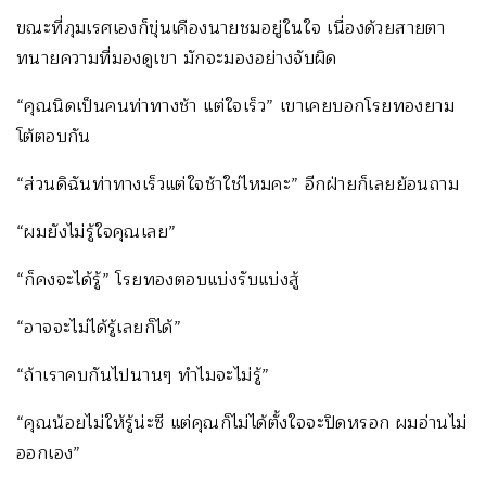
ขณะที่ภุมเรศเองก็ขุ่นเคืองนายชมอยู่ในใจ เนื่องด้วยสายตา
ทนายความที่มองดูเขา มักจะมองอย่างจับผิด
“คุณนิดเป็นคนท่าทางช้า แต่ใจเร็ว” เขาเคยบอกโรยทองยาม
โต้ตอบกัน
“ส่วนดิฉันท่าทางเร็วแต่ใจช้าใช่ไหมคะ” อีกฝ่ายก็เลยย้อนถาม
“ผมยังไม่รู้ใจคุณเลย”
“ก็คงจะได้รู้” โรยทองตอบแบ่งรับแบ่งสู้
“อาจจะไม่ได้รู้เลยก็ได้”
“ถ้าเราคบกันไปนานๆ ทำไมจะไม่รู้”
“คุณน้อยไม่ให้รู้น่ะซี แต่คุณก็ไม่ได้ตั้งใจจะปิดหรอก ผมอ่านไม่
ออกเอง”