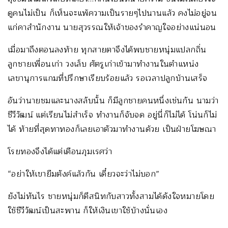
ดูคนไม่เป็น ก็เห็นจะแพ้ความเป็นรายๆไปนานแล้ว คงไม่อยู่จน
แก่คาสำนักงาน นายสุวรรณให้เจ้าของรำคาญใจอย่างแน่นอน
เมื่อมาถึงตอนลงท้าย ทุกสายตาจึงได้พบชายหนุ่มแปลกถิ่น
ลูกชายเพื่อนเก่า วงเล็บ ศัตรูเก่าเข้ามาทำงานในตำแหน่ง
เลขานุการแกมที่ปรึกษาเรียบร้อยแล้ว รอเวลาปลูกบ้านเสร็จ
อันว่านายชมและนางสลับนั้น ก็มีลูกชายคนหนึ่งเช่นกัน นามว่า
ชีวีวัฒน์ แต่เรียนไม่สำเร็จ ทำงานก็จับจด อยู่นี่ก็ไม่ได้ โน่นก็ไม่
ได้ ท้ายที่สุดทาทองก็เลยเอาตัวมาทำงานด้วย เป็นฝ่ายโฆษณา
โรยทองจึงได้แต่เตือนภุมเรศว่า
“อย่าให้เขายืมตังค์แล้วกัน เดี๋ยวจะว่าไม่บอก”
ยังไม่ทันไร ชายหนุ่มก็ตีสนิทกับสาวทั้งสามได้ดังใจหมายโดย
ใช้ชีวีวัฒน์เป็นสะพาน ก็ให้เงินเขาใช้บ้างนั่นเอง