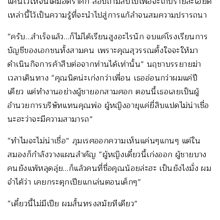
แค้นไว้ให้จนเต็มอัตราศึก สอบถามสืบไปเพื่อจะเก็บรายละเอียด
เหล่านี้ไว้เป็นความรู้ที่จะนำไปสู่การแก้ลำจนสมความปรารถนา
“ครับ…สำเร็จแล้ว…ก็ไม่ได้เรียนสูงอะไรนัก จบแค่โรงเรียนการ
บัญชีของเอกชนทั้งสามคน เพราะคุณสุวรรณตั้งใจจะให้มา
ดำเนินกิจการค้าสืบต่อจากท่านได้เท่านั้น” นฤชาบรรยายฆ่า
เวลาเดินทาง “คุณนิดน่ะเก่งกว่าเพื่อน เธออ่อนกว่าผมแค่ปี
เดียว แต่ทำงานอย่างผู้ชายอกสามศอก ตอนนี้เธอเลยเป็นผู้
อำนวยการบริษัทแทนคุณพ่อ ผู้หญิงอายุแค่ยี่สิบแปดไม่น่าเชื่อ
นะฮะว่าจะมีความสามารถ”
“ทำไมจะไม่น่าเชื่อ” ภุมเรศออกความเห็นแค่นๆแกนๆ แต่ใน
สมองก็กำลังวางแผนสำคัญ “ผู้หญิงเดี๋ยวนี้เก่งออก ผู้ชายบาง
คนยังแพ้หลุดลุ่ย…ก็แล้วคนที่ชื่อคุณน้อยล่ะฮะ เป็นยังไงมั่ง ผม
จำได้ว่า เคยกระตุกเปียแกเล่นตอนเด็กๆ”
“เดี๋ยวนี้ไม่มีเปีย ผมสั้นทรงสมัยทีเดียว”