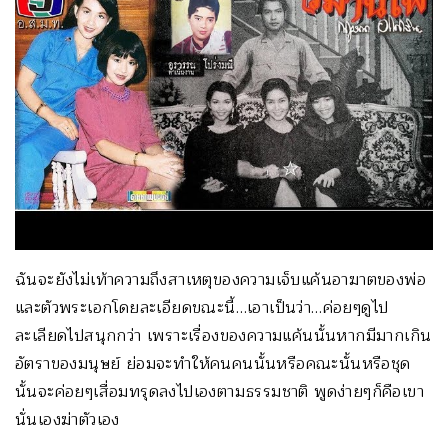
ฉันจะยังไม่เท้าความถึงสาเหตุของความเจ็บแค้นอาฆาตของพ่อ
และตัวพระเอกโดยละเอียดขณะนี้…เอาเป็นว่า…ค่อยๆดูไป
ละเลียดไปสนุกกว่า เพราะเรื่องของความแค้นนั้นหากมีมากเกิน
อัตราของมนุษย์ ย่อมจะทำให้คนคนนั้นหรือคณะนั้นหรือชุด
นั้นจะค่อยๆเสื่อมทรุดลงไปเองตามธรรมชาติ พูดง่ายๆก็คือเขา
นั่นเองฆ่าตัวเอง