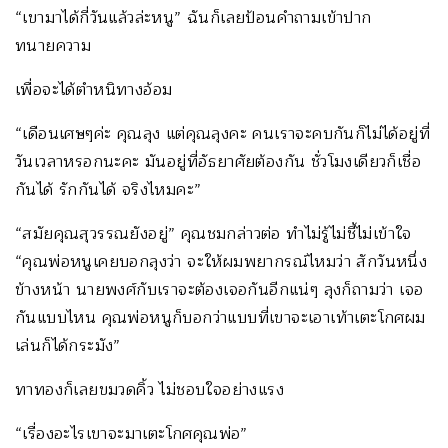
“เขามาได้กี่วันแล้วล่ะหนู” ฉันก็เลยป้อนคำถามเข้าปาก
ทนายความ
เพื่อจะได้ตำหนิทางอ้อม
“เดือนเศษๆค่ะ คุณลุง แต่คุณลุงคะ คนเราจะคบกันก็ไม่ได้อยู่ที่
วันเวลาหรอกนะคะ มันอยู่ที่อัธยาศัยต้องกัน ชั่วโมงเดียวก็เชื่อ
กันได้ รักกันได้ จริงไหมคะ”
“สมัยคุณสุวรรณยังอยู่” คุณชมกล่าวต่อ ทำไม่รู้ไม่ชี้ไม่เข้าใจ
“คุณพ่อหนูเคยบอกลุงว่า จะให้ผมพยากรณ์ไหมว่า สักวันหนึ่ง
ข้างหน้า นายพงศ์กับเราจะต้องเจอกันอีกแน่ๆ ลุงก็ถามว่า เจอ
กันแบบไหน คุณพ่อหนูก็บอกว่าแบบที่เขาจะเอาเท้าเตะโกศผม
เล่นก็ได้กระมัง”
ทาทองก็เลยขมวดคิ้ว ไม่ชอบใจอย่างแรง
“เรื่องอะไรเขาจะมาเตะโกศคุณพ่อ”