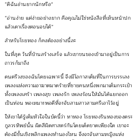
“ดิฉันอ่านยากนักหรือ”
“อ่านง่าย แต่ง่ายอย่างยาก คือคุณไม่ใช่หนังสือที่เห็นหน้าปก
แล้วเดาเรื่องตอนจบได้”
สำหรับโรยทอง ก็คงต้องอย่างนี้ละ
ในที่สุด วันที่บ้านสร้างเสร็จ แล้วเขาขนของเข้ามาอยู่เป็นการ
ถาวรก็มาถึง
ดนตรีวงของฉันโดยเฉพาะนี้ จึงมีโอกาสเต็มที่ในการบรรเลง
เพลงแห่งความอาฆาตมาดร้ายที่ชายคนหนึ่งพกมาเต็มกระเป๋า
ทั้งเพลงเศร้า เพลงสุข เพลงรัก เพลงร้อนให้มันได้แยกออก
เป็นท่อน พอเหมาะพอดีที่จะจับสามสาวสามศรีเอาไว้อยู่
ให้เขาได้รู้เต็มหัวใจในบัดนี้ว่า ทาทอง โรยทองรินทองของตระ
กูลวรทิพย์นั้น ผิดสีผิดศาสตร์กันโดยเด็ดขาดเพียงใด เขาจะ
ต้องมีชั้นเชิงพลิกแพลงทำนองไหน จึงจะจับสามหญิงแห่ง