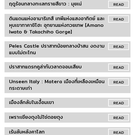
ฤดูร้อนกลางทะเลทรายสีขาว : มุยเน่
READ
ดินแดนแห่งอามาริเทสึ เทพีแห่งแสงอาทิตย์ และ
READ
หุบเขาทาคาชิโฮะ อุทยานแห่งทวยเทพ [Amano
Iwato & Takachiho Gorge]
Peles Castle ปราสาทน้อยกลางป่าสน งดงาม
READ
แบบไม่ตะโกน
ปราสาทแดรกคูล่ากับวลาดจอมเสียบ
READ
Unseen Italy : Matera เมืองที่เหลืองเหมือน
READ
กระดาษเก่า
เมืองลึกลับในเงื้อมเขา
READ
เพราะเชียงตุงไม่ใช่ดอยตุง
READ
เร้นลับหลังคาโลก
READ