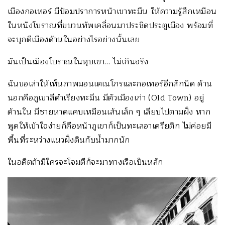
เมืองกอเทอร์ มีป้อมปราการหน้าเขาทะมึน ให้ความรู้สึกเหมือน
ในหนังโบราณที่ขบวนทัพเคลื่อนมาประชิดประตูเมือง พร้อมที่
จะบุกตีเมืองด้านในอย่างไรอย่างนั้นเลย
มันเป็นเมืองโบราณในหุบเขา… ไม่เกินจริง
ฉันขอเล่าให้เห็นภาพมอนเตเนโกรและกอเทอร์อีกสักนิด ด้าน
นอกคือภูเขาสีดำเรียงทะมึน มีตัวเมืองเก่า (Old Town) อยู่
ด้านใน มีชายหาดแคบเหมือนเส้นเล็ก ๆ เลียบไปตามฝั่ง หาก
พูดให้เข้าใจง่ายก็คือหน้าภูเขาก็เป็นทะเลอาเดรียติก ไม่ค่อยมี
พื้นที่ระหว่างแนวฝั่งดินกับน้ำมากนัก
ในอดีตถ้ามีใครจะโจมตีก็จะมาทางเรือเป็นหลัก