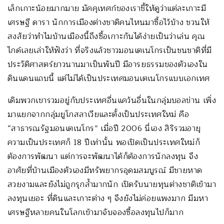
เล็กเกาะน้อยมากมาย มัคคุเทศก์ของเราชี้ให้ดูว่าแต่ละเกาะมี
เศรษฐี ดารา นักการเมืองต่างชาติคนไหนมาซื้อไว้บ้าง ชวนให้
สงสัยว่าทำไมบ้านเมืองนี้ถึงซื้อเกาะกันได้ง่ายเป็นว่าเล่น คุณ
ไกด์เลยเล่าให้ฟังว่า ที่จริงแล้วชาวมอนเตเนโกรเป็นชนชาติที่มี
ประวัติศาสตร์ยาวนานมาเป็นพันปี มีอารยธรรมของตัวเองใน
ดินแดนแถบนี้ แต่ไม่ได้เป็นประเทศมอนเตเนโกรแบบเอกเทศ
เดิมพวกเขารวมอยู่กับประเทศอื่นแคว้นอื่นในกลุ่มบอลข่าน เพิ่ง
มาแยกจากกลุ่มยูโกสลาเวียและตั้งเป็นประเทศใหม่ คือ
“สาธารณรัฐมอนเตเนโกร” เมื่อปี 2006 นี่เอง สิริรวมอายุ
ความเป็นประเทศก็ 18 ปีเท่านั้น พอเปิดเป็นประเทศใหม่ก็
ต้องการพัฒนา แต่การจะพัฒนาได้ก็ต้องการนักลงทุน จึง
อาศัยที่บ้านเมืองตัวเองมีทรัพยากรอุดมสมบูรณ์ มีชายหาด
สวยงามและยังไม่ถูกรุกล้ำมากนัก เปิดรับนายทุนต่างชาติเข้ามา
ลงทุนเยอะ ที่ดินและเกาะต่าง ๆ จึงยังไม่ค่อยแพงมาก มีมหา
เศรษฐีหลายคนในโลกเข้ามาจับจองซื้อลงทุนไปก็มาก