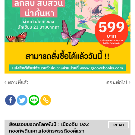
ตอนที่แล้ว
ตอนต่อไป
ย้อนรอยมรดกโลกพันปี : เมืองจีน 102
READ
กองทัพดินเผาแห่งจักรพรรดิองค์แรก