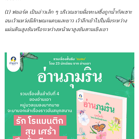
(1) ฟยอร์ด เป็นอ่าวเล็ก ๆ บริเวณชายฝั่งทะเลซึ่งถูกน้ำกัดเซาะ
จนเว้าแหว่งมีลักษณะแคบและยาว เว้าลึกเข้าไปในฝั่งระหว่าง
แผ่นดินสูงชันหรือระหว่างหน้าผาสูงชันตามเชิงเขา