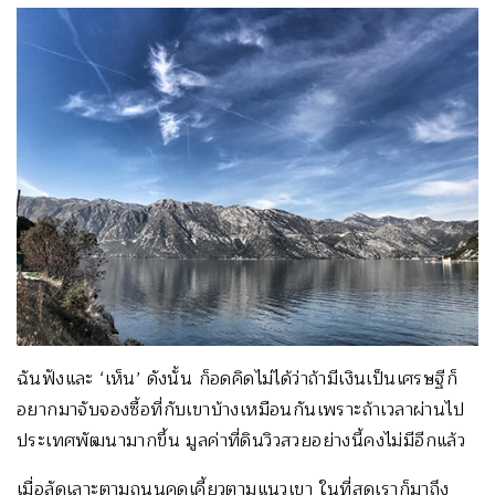
ฉันฟังและ ‘เห็น’ ดังนั้น ก็อดคิดไม่ได้ว่าถ้ามีเงินเป็นเศรษฐีก็
อยากมาจับจองซื้อที่กับเขาบ้างเหมือนกันเพราะถ้าเวลาผ่านไป
ประเทศพัฒนามากขึ้น มูลค่าที่ดินวิวสวยอย่างนี้คงไม่มีอีกแล้ว
เมื่อลัดเลาะตามถนนคดเคี้ยวตามแนวเขา ในที่สุดเราก็มาถึง