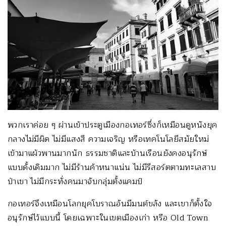
พวกเราค่อย ๆ ผ่านเข้าประตูเมืองกอเทอร์ซึ่งก็เหมือนดูหนังยุค
กลางไม่มีผิด ไม่มีแสงสี ความเจริญ หรือเทคโนโลยีสมัยใหม่
เข้ามาแผ้วพานมากนัก ธรรมชาติและบ้านเรือนยังคงอนุรักษ์
แบบดั้งเดิมมาก ไม่มีร้านค้าหนาแน่น ไม่มีรีสอร์ตตามทะเลสาบ
ป่าเขา ไม่มีกระทั่งคนมาจับกลุ่มตั้งแคมป์
กอเทอร์จึงเหมือนโลกยุคโบราณอันมีมนต์ขลัง และเขาก็ตั้งใจ
อนุรักษ์ไว้แบบนี้ โดยเฉพาะในเขตเมืองเก่า หรือ Old Town