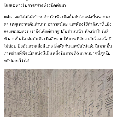
โดยเฉพาะในการสร้างพีระมิดต่อมา
แต่เราจะยังไม่ได้เข้าชมด้านในพีระมิดขั้นบันไดแห่งนี้หรอกนะ
คะ เหตุเพราะเดินลำบาก อากาศน้อย และต้องใช้กำลังขาที่แข็ง
แรงพอสมควร เราจึงได้แต่ถ่ายรูปกันด้านหน้า ท้องฟ้าโปร่งสี
ฟ้าสดเป็นใจ ตัดกับพีระมิดสีทรายให้ภาพที่จับตาจับใจสดใสดี
ไม่น้อย ยิ่งฉันสวมเสื้อสีแดง ยิ่งตัดกันและขับให้แจ่มใสมากขึ้น
ภาพถ่ายที่พีระมิดแห่งนี้เป็นหนึ่งในภาพที่ฉันชอบมากที่สุดใน
ทริปเลยก็ว่าได้