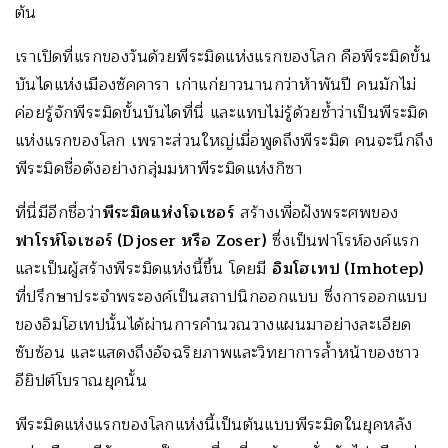
ต้น
เราเปิดที่แรกของวันด้วยพีระมิดแห่งแรกของโลก คือพีระมิดขั้น
บันไดแห่งเมืองซัคคารา เก่าแก่ยาวนานกว่าห้าพันปี คนมักไม่
ค่อยรู้จักพีระมิดขั้นบันไดที่นี่ และแทบไม่รู้ด้วยซ้ำว่าเป็นพีระมิด
แห่งแรกของโลก เพราะส่วนใหญ่เมื่อพูดถึงพีระมิด คนจะนึกถึง
พีระมิดชื่อดังอย่างกลุ่มมหาพีระมิดแห่งกิซา
ที่นี่มีอีกชื่อว่า
พีระมิดแห่งโจเซอร์
สร้างเพื่อฝังพระศพของ
ฟาโรห์โจเซอร์
(Djoser หรือ Zoser)
ซึ่งเป็นฟาโรห์องค์แรก
และเป็นผู้สร้างพีระมิดแห่งนี้ขึ้น โดยมี
อิมโฮเทป
(Imhotep)
ที่ปรึกษาประจำพระองค์เป็นสถาปนิกออกแบบ ซึ่งการออกแบบ
ของอิมโฮเทปนั้นได้ผ่านการคำนวณวางแผนมาอย่างละเอียด
ซับซ้อน และแสดงถึงอัจฉริยภาพและวิทยาการล้ำหน้าของชาว
อียิปต์โบราณยุคนั้น
พีระมิดแห่งแรกของโลกแห่งนี้เป็นต้นแบบพีระมิดในยุคหลัง