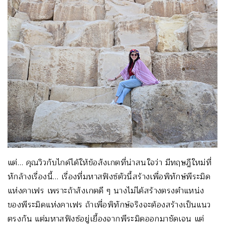
แต่… คุณวิวกับไกด์ได้ให้ข้อสังเกตที่น่าสนใจว่า มีทฤษฎีใหม่ที่
หักล้างเรื่องนี้… เรื่องที่มหาสฟิงซ์ตัวนี้สร้างเพื่อพิทักษ์พีระมิด
แห่งคาเฟร เพราะถ้าสังเกตดี ๆ นางไม่ได้สร้างตรงตำแหน่ง
ของพีระมิดแห่งคาเฟร ถ้าเพื่อพิทักษ์จริงจะต้องสร้างเป็นแนว
ตรงกัน แต่มหาสฟิงซ์อยู่เยื้องจากพีระมิดออกมาชัดเจน แต่