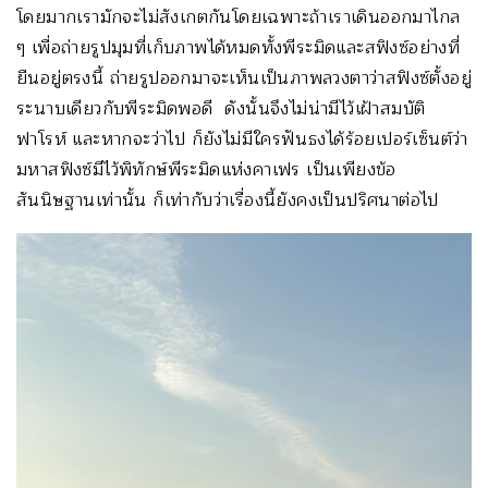
โดยมากเรามักจะไม่สังเกตกันโดยเฉพาะถ้าเราเดินออกมาไกล
ๆ เพื่อถ่ายรูปมุมที่เก็บภาพได้หมดทั้งพีระมิดและสฟิงซ์อย่างที่
ยืนอยู่ตรงนี้ ถ่ายรูปออกมาจะเห็นเป็นภาพลวงตาว่าสฟิงซ์ตั้งอยู่
ระนาบเดียวกับพีระมิดพอดี ดังนั้นจึงไม่น่ามีไว้เฝ้าสมบัติ
ฟาโรห์ และหากจะว่าไป ก็ยังไม่มีใครฟันธงได้ร้อยเปอร์เซ็นต์ว่า
มหาสฟิงซ์มีไว้พิทักษ์พีระมิดแห่งคาเฟร เป็นเพียงข้อ
สันนิษฐานเท่านั้น ก็เท่ากับว่าเรื่องนี้ยังคงเป็นปริศนาต่อไป