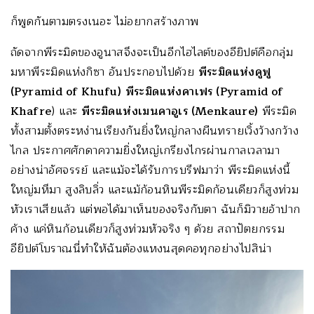
ก็พูดกันตามตรงเนอะ ไม่อยากสร้างภาพ
ถัดจากพีระมิดของอูนาสจึงจะเป็นอีกไฮไลต์ของอียิปต์คือกลุ่ม
มหาพีระมิดแห่งกิซา อันประกอบไปด้วย
พีระมิดแห่งคูฟู
(Pyramid of Khufu)
พีระมิดแห่งคาเฟร (Pyramid of
Khafre
) และ
พีระมิดแห่งเมนคาอูเร (
Menkaure)
พีระมิด
ทั้งสามตั้งตระหง่านเรียงกันยิ่งใหญ่กลางผืนทรายเวิ้งว้างกว้าง
ไกล ประกาศศักดาความยิ่งใหญ่เกรียงไกรผ่านกาลเวลามา
อย่างน่าอัศจรรย์ และแม้จะได้รับการบรีฟมาว่า พีระมิดแห่งนี้
ใหญ่มหึมา สูงลิบลิ่ว และแม้ก้อนหินพีระมิดก้อนเดียวก็สูงท่วม
หัวเราเสียแล้ว แต่พอได้มาเห็นของจริงกับตา ฉันก็มิวายอ้าปาก
ค้าง แค่หินก้อนเดียวก็สูงท่วมหัวจริง ๆ ด้วย สถาปัตยกรรม
อียิปต์โบราณนี่ทำให้ฉันต้องแหงนสุดคอทุกอย่างไปสิน่า