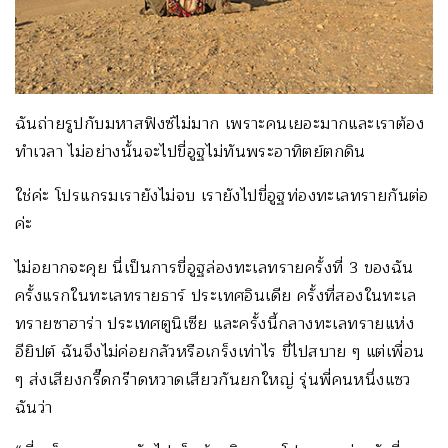
ฉันถ่ายรูปกับมหาสฟิงซ์ไม่มาก เพราะคนเยอะมากและเราต้อง
ทำเวลา ไม่อย่างนั้นจะไปขี่อูฐไม่ทันพระอาทิตย์ตกดิน
ใช่ค่ะ โปรแกรมเรายังไม่จบ เรายังไปขี่อูฐท่องทะเลทรายกันต่อ
ค่ะ
ไม่อยากจะคุย นี่เป็นการขี่อูฐล่องทะเลทรายครั้งที่ 3 ของฉัน
ครั้งแรกในทะเลทรายธาร์ ประเทศอินเดีย ครั้งที่สองในทะเล
ทรายซาฮาร่า ประเทศตูนิเซีย และครั้งนี้กลางทะเลทรายแห่ง
อียิปต์ ฉันจึงไม่ค่อยกลัวหรือเกร็งเท่าไร ขี่ไปสบาย ๆ แต่เพื่อน
ๆ ส่งเสียงกรี๊ดกร๊าดหวาดเสียวกันยกใหญ่ รุ่นพี่คนหนึ่งแซว
ฉันว่า