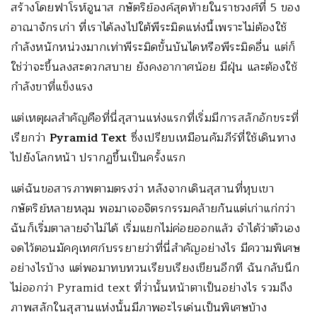
สร้างโดยฟาโรห์อูนาส กษัตริย์องค์สุดท้ายในราชวงศ์ที่ 5 ของ
อาณาจักรเก่า ที่เราได้ลงไปใต้พีระมิดแห่งนี้เพราะไม่ต้องใช้
กำลังหนักหน่วงมากเท่าพีระมิดขั้นบันไดหรือพีระมิดอื่น แต่ก็
ใช่ว่าจะขึ้นลงสะดวกสบาย ยังคงอากาศน้อย มีฝุ่น และต้องใช้
กำลังขาที่แข็งแรง
แต่เหตุผลสำคัญคือที่นี่สุสานแห่งแรกที่เริ่มมีการสลัก­อักขระที่
เรียกว่า
Pyramid Text
ซึ่งเปรียบเหมือนคัมภีร์ที่ใช้เดินทาง
ไปยังโลกหน้า ปรากฏขึ้นเป็นครั้งแรก
แต่ฉันขอสารภาพตามตรงว่า หลังจากเดินสุสานที่หุบเขา
กษัตริย์หลายหลุม พอมาเจอจิตรกรรมคล้ายกันแต่เก่าแก่กว่า
ฉันก็เริ่มตาลายจำไม่ได้ เริ่มแยกไม่ค่อยออกแล้ว จำได้ว่าตัวเอง
จดไว้ตอนมัคคุเทศก์บรรยายว่าที่นี่สำคัญอย่างไร มีความพิเศษ
อย่างไรบ้าง แต่พอมาทบทวนเรียบเรียงเขียนอีกที ฉันกลับนึก
ไม่ออกว่า Pyramid text ที่ว่านั้นหน้าตาเป็นอย่างไร รวมถึง
ภาพสลักในสุสานแห่งนั้นมีภาพอะไรเด่นเป็นพิเศษบ้าง