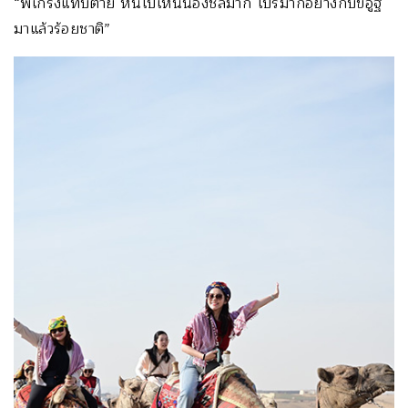
“พี่เกร็งแทบตาย หันไปเห็นน้องชิลมาก โปรมากอย่างกับขี่อูฐ
มาแล้วร้อยชาติ”