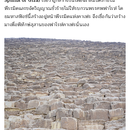
Sphinx of Giza)
เชื่อว่าถูกสร้างขึ้นเพื่อเฝ้าสมบัติภายใน
พีระมิดและขจัดวิญญาณชั่วร้ายไม่ให้รบกวนพระศพฟาโรห์ โด
ยมหาสฟิงซ์นี้สร้างอยู่หน้าพีระมิดแห่งคาเฟร จึงเชื่อกันว่าสร้าง
มาเพื่อพิทักษ์สุสานของฟาโรห์คาเฟรนั่นเอง