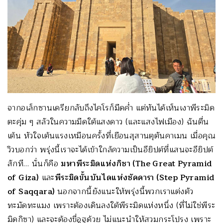
จากอเล็กซานเดรียกลับถึงไคโรก็มืดค่ำ แต่ทันได้เห็นเงาพีระมิด
ตะคุ่ม ๆ สลัวในความมืดใต้แสงดาว (และแสงไฟเมือง) ฉันตื่น
เต้น หัวใจเต้นแรงเหมือนครั้งที่เยือนสุสานตุตันคาเมน เมื่อคุณ
วิวบอกว่า พรุ่งนี้เราจะได้เข้าใกล้ความเป็นอียิปต์ที่แสนจะอียิปต์
สักที… นั่นก็คือ
มหาพีระมิดแห่งกิซา
(The Great Pyramid
of Giza)
และ
พีระมิดขั้นบันไดแห่งซัคคา
รา (Step Pyramid
of Saqqara)
นอกจากนี้ยังแนะให้พรุ่งนี้พวกเราแต่งตัว
ทะมัดทะแมง เพราะต้องเดินลงใต้พีระมิดแห่งหนึ่ง (ที่ไม่ใช่พีระ
มิดกิซา) และจะต้องขี่อูฐด้วย ไม่แนะนำให้สวมกระโปรง เพราะ