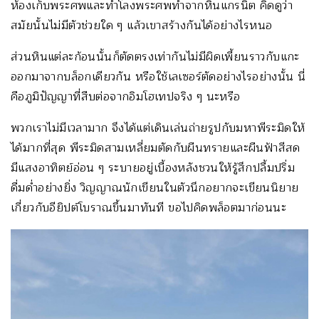
ห้องเก็บพระศพและทำโลงพระศพทำจากหินแกรนิต คิดดูว่า
สมัยนั้นไม่มีตัวช่วยใด ๆ แล้วเขาสร้างกันได้อย่างไรหนอ
ส่วนหินแต่ละก้อนนั้นก็ตัดตรงเท่ากันไม่มีผิดเพี้ยนราวกับแกะ
ออกมาจากบล็อกเดียวกัน หรือใช้เลเซอร์ตัดอย่างไรอย่างนั้น นี่
คือภูมิปัญญาที่สืบต่อจากอิมโฮเทปจริง ๆ นะหรือ
พวกเราไม่มีเวลามาก จึงได้แต่เดินเล่นถ่ายรูปกับมหาพีระมิดให้
ได้มากที่สุด พีระมิดสามเหลี่ยมตัดกับผืนทรายและผืนฟ้าสีสด
มีแสงอาทิตย์อ่อน ๆ ระบายอยู่เบื้องหลังชวนให้รู้สึกปลื้มปริ่ม
ดื่มด่ำอย่างยิ่ง วิญญาณนักเขียนในตัวนึกอยากจะเขียนนิยาย
เกี่ยวกับอียิปต์โบราณขึ้นมาทันที ขอไปคิดพล็อตมาก่อนนะ