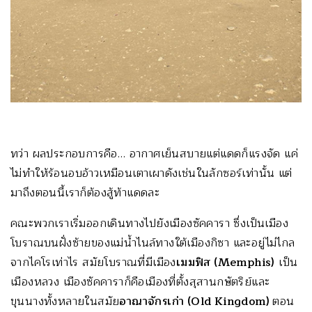
ทว่า ผลประกอบการคือ… อากาศเย็นสบายแต่แดดก็แรงจัด แค่
ไม่ทำให้ร้อนอบอ้าวเหมือนเตาเผาดังเช่นในลักซอร์เท่านั้น แต่
มาถึงตอนนี้เราก็ต้องสู้ท้าแดดละ
คณะพวกเราเริ่มออกเดินทางไปยังเมืองซัคคารา ซึ่งเป็นเมือง
โบราณบนฝั่งซ้ายของแม่น้ำไนล์ทางใต้เมืองกิซา และอยู่ไม่ไกล
จากไคโรเท่าไร สมัยโบราณที่มีเมือง
เมมฟิส
(Memphis)
เป็น
เมืองหลวง เมืองซัคคาราก็คือเมืองที่ตั้งสุสานกษัตริย์และ
ขุนนางทั้งหลายในสมัย
อาณาจักรเก่า
(Old Kingdom)
ตอน