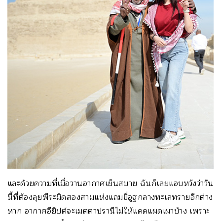
และด้วยความที่เมื่อวานอากาศเย็นสบาย ฉันก็เลยแอบหวังว่าวัน
นี้ที่ต้องลุยพีระมิดสองสามแห่งแถมขี่อูฐกลางทะเลทรายอีกต่าง
หาก อากาศอียิปต์จะเมตตาปรานีไม่ให้แดดแผดเผาบ้าง เพราะ