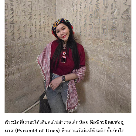
พีระมิดที่เราจะได้เดินลงไปสำรวจเล็กน้อย คือ
พีระมิดแห่งอู
นาส
(Pyramid of Unas)
ซึ่งเก่าแก่ไม่แพ้พีระมิดขั้นบันได