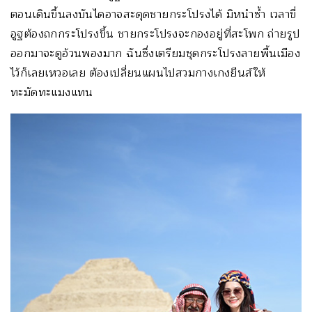
ตอนเดินขึ้นลงบันไดอาจสะดุดชายกระโปรงได้ มิหนำซ้ำ เวลาขี่
อูฐต้องถกกระโปรงขึ้น ชายกระโปรงจะกองอยู่ที่สะโพก ถ่ายรูป
ออกมาจะดูอ้วนพองมาก ฉันซึ่งเตรียมชุดกระโปรงลายพื้นเมือง
ไว้ก็เลยเหวอเลย ต้องเปลี่ยนแผนไปสวมกางเกงยีนส์ให้
ทะมัดทะแมงแทน