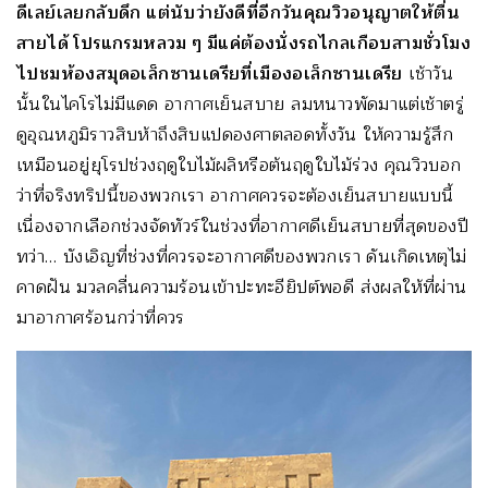
ดีเลย์เลยกลับดึก แต่นับว่ายังดีที่อีกวันคุณวิวอนุญาตให้ตื่น
สายได้ โปรแกรมหลวม ๆ มีแค่ต้องนั่งรถไกลเกือบสามชั่วโมง
ไปชมห้องสมุดอเล็กซานเดรียที่เมืองอเล็กซานเดรีย
เช้าวัน
นั้นในไคโรไม่มีแดด อากาศเย็นสบาย ลมหนาวพัดมาแต่เช้าตรู่
ดูอุณหภูมิราวสิบห้าถึงสิบแปดองศาตลอดทั้งวัน ให้ความรู้สึก
เหมือนอยู่ยุโรปช่วงฤดูใบไม้ผลิหรือต้นฤดูใบไม้ร่วง คุณวิวบอก
ว่าที่จริงทริปนี้ของพวกเรา อากาศควรจะต้องเย็นสบายแบบนี้
เนื่องจากเลือกช่วงจัดทัวร์ในช่วงที่อากาศดีเย็นสบายที่สุดของปี
ทว่า… บังเอิญที่ช่วงที่ควรจะอากาศดีของพวกเรา ดันเกิดเหตุไม่
คาดฝัน มวลคลื่นความร้อนเข้าปะทะอียิปต์พอดี ส่งผลให้ที่ผ่าน
มาอากาศร้อนกว่าที่ควร