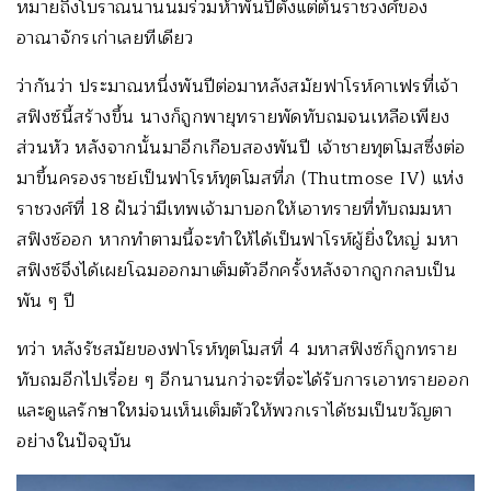
หมายถึงโบราณนานนมร่วมห้าพันปีตั้งแต่ต้นราชวงศ์ของ
อาณาจักรเก่าเลยทีเดียว
ว่ากันว่า ประมาณหนึ่งพันปีต่อมาหลังสมัยฟาโรห์คาเฟรที่เจ้า
สฟิงซ์นี้สร้างขึ้น นางก็ถูกพายุทรายพัดทับถมจนเหลือเพียง
ส่วนหัว หลังจากนั้นมาอีกเกือบสองพันปี เจ้าชายทุตโมสซึ่งต่อ
มาขึ้นครองราชย์เป็นฟาโรห์ทุตโมสที่ภ (Thutmose IV) แห่ง
ราชวงศ์ที่ 18 ฝันว่ามีเทพเจ้ามาบอกให้เอาทรายที่ทับถมมหา
สฟิงซ์ออก หากทำตามนี้จะทำให้ได้เป็นฟาโรห์ผู้ยิ่งใหญ่ มหา
สฟิงซ์จึงได้เผยโฉมออกมาเต็มตัวอีกครั้งหลังจากถูกกลบเป็น
พัน ๆ ปี
ทว่า หลังรัชสมัยของฟาโรห์ทุตโมสที่ 4 มหาสฟิงซ์ก็ถูกทราย
ทับถมอีกไปเรื่อย ๆ อีกนานนกว่าจะที่จะได้รับการเอาทรายออก
และดูแลรักษาใหม่จนเห็นเต็มตัวให้พวกเราได้ชมเป็นขวัญตา
อย่างในปัจจุบัน