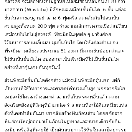
กล่าวคือ จะมีลักษณะเป็นฐานสี่เหลี่ยมซ้อนหลั่นกันไป เรียกว่า
มาสตาบา (Mastaba) มีลักษณะเหมือนขั้นบันได 6 ขั้น แต่ละ
ขั้นร่นจากขอบฐานข้างล่าง 6 ฟุตครึ่ง ลดหลั่นกันไปจนเป็น
ความสูงทั้งหมด 200 ฟุต สร้างจากหลักการความเชื่อว่าเปรียบ
เสมือนบันไดไปสู่สวรรค์ พีระมิดในยุคต่อ ๆ มาจึงค่อย
วิวัฒนาการลบเหลี่ยมลบมุมขั้นบันได โดยให้แต่ละด้านของ
พีระมิดลาดเอียงลงประมาณ 51 องศา มีความชันน้อยกว่าและ
ไม่ชันเป็นขั้นบันได จนออกมาเป็นพีระมิดที่ไม่เป็นขั้นบันได
อย่างที่เราคุ้นเคยกันทุกวันนี้
ส่วนพีระมิดขั้นบันไดดังกล่าว แม้จะเป็นพีระมิดรุ่นแรก แต่ก็
เป็นงานที่ใช้วิทยาการและศาสตร์คำนวณขั้นสูง นอกจากอิมโฮ
เทปจะใช้โครงสร้างแตกต่างจากที่เก็บพระศพอื่นแล้ว ความ
อัจฉริยะยังอยู่ที่วัสดุที่นำมาก่อสร้าง แทนที่จะใช้ดินเหนียวแท่ง
ดังที่เคยทำสืบกันมา เขากลับสร้างหินก้อนล้วน โดยสกัดจาก
หินก้อนใหญ่ออกมาเป็นก้อนในรูปร่างและขนาดเดียวกับดิน
เหนียวหรืออิฐที่เคยใช้ เป็นต้นแบบการใช้หินในสถาปัตยกรรม