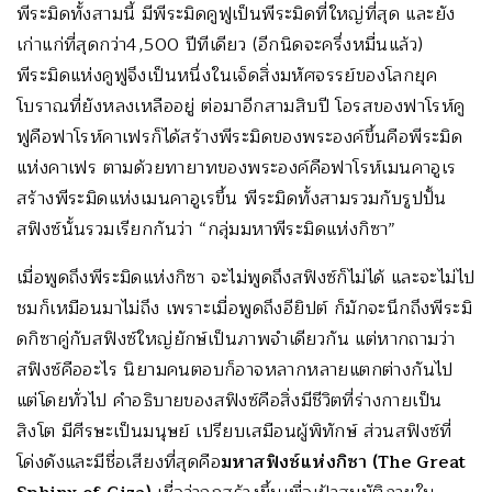
พีระมิดทั้งสามนี้ มีพีระมิดคูฟูเป็นพีระมิดที่ใหญ่ที่สุด และยัง
เก่าแก่ที่สุดกว่า4,500 ปีทีเดียว (อีกนิดจะครึ่งหมื่นแล้ว)
พีระมิดแห่งคูฟูจึงเป็นหนึ่งในเจ็ดสิ่งมหัศจรรย์ของโลกยุค
โบราณที่ยังหลงเหลืออยู่ ต่อมาอีกสามสิบปี โอรสของฟาโรห์คู
ฟูคือฟาโรห์คาเฟรก็ได้สร้างพีระมิดของพระองค์ขึ้นคือพีระมิด
แห่งคาเฟร ตามด้วยทายาทของพระองค์คือฟาโรห์เมนคาอูเร
สร้างพีระมิดแห่งเมนคาอูเรขึ้น พีระมิดทั้งสามรวมกับรูปปั้น
สฟิงซ์นั้นรวมเรียกกันว่า “กลุ่มมหาพีระมิดแห่งกิซา”
เมื่อพูดถึงพีระมิดแห่งกิซา จะไม่พูดถึงสฟิงซ์ก็ไม่ได้ และจะไม่ไป
ชมก็เหมือนมาไม่ถึง เพราะเมื่อพูดถึงอียิปต์ ก็มักจะนึกถึงพีระมิ
ดกิซาคู่กับสฟิงซ์ใหญ่ยักษ์เป็นภาพจำเดียวกัน แต่หากถามว่า
สฟิงซ์คืออะไร นิยามคนตอบก็อาจหลากหลายแตกต่างกันไป
แต่โดยทั่วไป คำอธิบายของสฟิงซ์คือสิ่งมีชีวิตที่ร่างกายเป็น
สิงโต มีศีรษะเป็นมนุษย์ เปรียบเสมือนผู้พิทักษ์ ส่วนสฟิงซ์ที่
โด่งดังและมีชื่อเสียงที่สุดคือ
มหาสฟิงซ์แห่งกิซา
(The Great