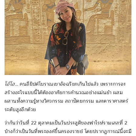
โอ้โฮ…
คนอียิปต์โบราณเขาอัจฉริยะเกินไปแล้ว เพราะการจะ
สร้างอะไรแบบนี้ได้ต้องอาศัยการคำนวณอย่างแม่นยำ ผสม
ผสานทั้งความรู้ทางวิศวกรรม สถาปัตยกรรม และดาราศาสตร์
ระดับสูงอีกด้วย
ว่ากันว่าวันที่ 22 ตุลาคมเป็นวันประสูติของฟาโรห์รามเสสที่ 2
บ้างก็ว่าเป็นวันที่พระองค์ขึ้นครองราชย์ โดยปรากฏการณ์นี้จะมี