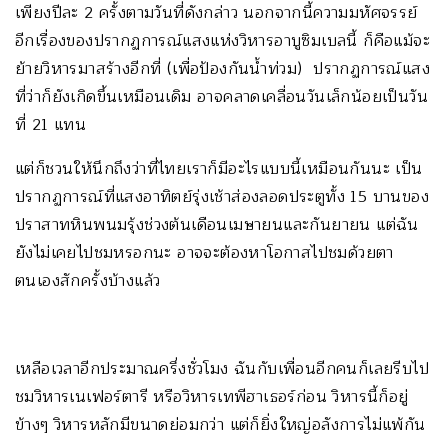
เพียงปีละ 2 ครั้งตามวันที่ดังกล่าว นอกจากนี้ความมหัศจรรย์
อีกเรื่องของปรากฏการณ์แสงแห่งวิหารอาบูซิมเบลนี้ ก็คือแม้จะ
ย้ายวิหารมาสร้างอีกที่ (เพื่อป้องกันน้ำท่วม) ปรากฏการณ์แสง
ที่ว่าก็ยังเกิดขึ้นเหมือนเดิม อาจคลาดเคลื่อนวันเล็กน้อยเป็นวัน
ที่ 21 แทน
แต่ก็ชวนให้นึกถึงว่าที่ไทยเราก็มีอะไรแบบนี้เหมือนกันนะ เป็น
ปรากฏการณ์ที่แสงอาทิตย์รุ่งเช้าส่องลอดประตูทั้ง 15 บานของ
ปราสาทหินพนมรุ้งช่วงต้นเดือนเมษายนและกันยายน แต่ฉัน
ยังไม่เคยไปชมหรอกนะ อาจจะต้องหาโอกาสไปชมด้วยตา
ตนเองสักครั้งบ้างแล้ว
เหลือเวลาอีกประมาณครึ่งชั่วโมง ฉันกับเพื่อนอีกคนก็เลยรีบไป
ชมวิหารเนเฟอร์ตารี หรือวิหารเทพีฮาเธอร์ก่อน วิหารนี้ก็อยู่
ข้างๆ วิหารหลักมีขนาดย่อมกว่า แต่ก็ยิ่งใหญ่อลังการไม่แพ้กัน