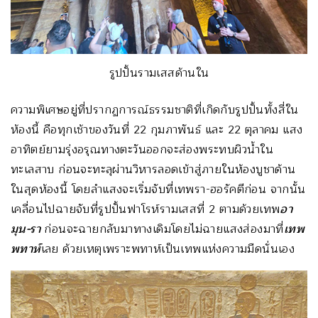
รูปปั้นรามเสสด้านใน
ความพิเศษอยู่ที่ปรากฏการณ์ธรรมชาติที่เกิดกับรูปปั้นทั้งสี่ใน
ห้องนี้ คือทุกเช้าของวันที่ 22 กุมภาพันธ์ และ 22 ตุลาคม แสง
อาทิตย์ยามรุ่งอรุณทางตะวันออกจะส่องพระทบผิวน้ำใน
ทะเลสาบ ก่อนจะทะลุผ่านวิหารลอดเข้าสู่ภายในห้องบูชาด้าน
ในสุดห้องนี้ โดยลำแสงจะเริ่มจับที่เทพรา-ฮอรัคตีก่อน จากนั้น
เคลื่อนไปฉายจับที่รูปปั้นฟาโรห์รามเสสที่ 2 ตามด้วยเทพ
อา
มุน
-รา
ก่อนจะฉายกลับมาทางเดิมโดยไม่ฉายแสงส่องมาที่
เทพ
พทาห์
เลย ด้วยเหตุเพราะพทาห์เป็นเทพแห่งความมืดนั่นเอง