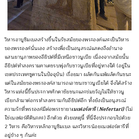
วิหารอาบูซิมเบลสร้างขึ้นในรัชสมัยของพระองค์และเป็นวิหาร
ของพระองค์นั่นเอง สร้างเพื่อเป็นอนุสรณ์แสดงถึงอำนาจ
แสนยานุภาพของอียิปต์ที่มีเหนือชาวนูเบีย เนื่องจากสมัยนั้น
อียิปต์ทำสงครามคาเดชรบพุ่งกับชาวนูเบียที่อยู่ทางใต้ (อยู่ใน
เขตประเทศซูดานในปัจจุบัน) เรื่อยมา ผลัดกันแพ้ผลัดกันชนะ
แต่ในสมัยของพระองค์สามารถเอาชนะชาวนูเบียได้ จึงได้สร้าง
วิหารแห่งนี้ขึ้นประกาศศักดาชัยชนะและข่มขวัญไม่ให้ชาวนู
เบียกล้ามาต่อกรทำสงครามกับอียิปต์อีก ทั้งยังเป็นอนุสรณ์
ความรักที่พระองค์มีต่อพระชายา
เนเฟอร์ตารี
(
Nefertari)
(ไม่
ใช่เนเฟอร์ตีตินะคะ) อีกด้วย ด้วยเหตุนี้ ที่นี่จึงประกอบไปด้วย
2 วิหาร คือวิหารหลักอาบูซิมเบล และวิหารน้อยเนเฟอร์ตารีที่
อยู่ข้าง ๆ กันค่ะ