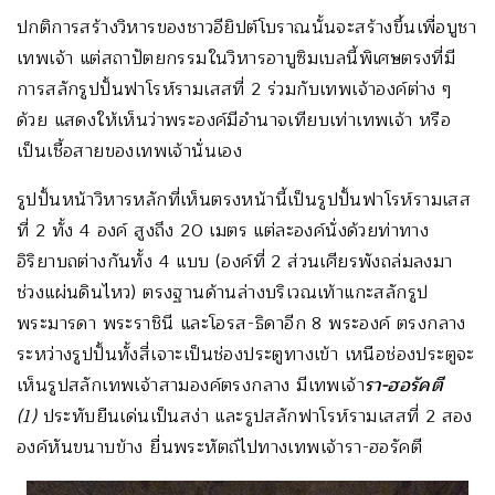
ปกติการสร้างวิหารของชาวอียิปต์โบราณนั้นจะสร้างขึ้นเพื่อบูชา
เทพเจ้า แต่สถาปัตยกรรมในวิหารอาบูซิมเบลนี้พิเศษตรงที่มี
การสลักรูปปั้นฟาโรห์รามเสสที่ 2 ร่วมกับเทพเจ้าองค์ต่าง ๆ
ด้วย แสดงให้เห็นว่าพระองค์มีอำนาจเทียบเท่าเทพเจ้า หรือ
เป็นเชื้อสายของเทพเจ้านั่นเอง
รูปปั้นหน้าวิหารหลักที่เห็นตรงหน้านี้เป็นรูปปั้นฟาโรห์รามเสส
ที่ 2 ทั้ง 4 องค์ สูงถึง 20 เมตร แต่ละองค์นั่งด้วยท่าทาง
อิริยาบถต่างกันทั้ง 4 แบบ (องค์ที่ 2 ส่วนเศียรพังถล่มลงมา
ช่วงแผ่นดินไหว) ตรงฐานด้านล่างบริเวณเท้าแกะสลักรูป
พระมารดา พระราชินี และโอรส-ธิดาอีก 8 พระองค์ ตรงกลาง
ระหว่างรูปปั้นทั้งสี่เจาะเป็นช่องประตูทางเข้า เหนือช่องประตูจะ
เห็นรูปสลักเทพเจ้าสามองค์ตรงกลาง มีเทพเจ้า
รา
-ฮอรัคตี
(1)
ประทับยืนเด่นเป็นสง่า และรูปสลักฟาโรห์รามเสสที่ 2 สอง
องค์หันขนาบข้าง ยื่นพระหัตถ์ไปทางเทพเจ้ารา-ฮอรัคตี