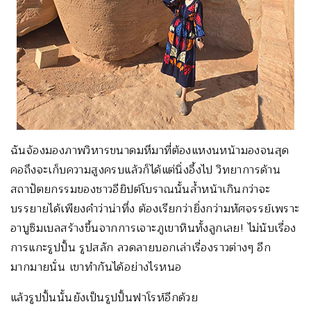
ฉันจ้องมองภาพวิหารขนาดมหึมาที่ต้องแหงนหน้ามองจนสุด
คอถึงจะเก็บความสูงครบแล้วก็ได้แต่นิ่งอึ้งไป วิทยาการด้าน
สถาปัตยกรรมของชาวอียิปต์โบราณนั้นล้ำหน้าเกินกว่าจะ
บรรยายได้เพียงคำว่าน่าทึ่ง ต้องเรียกว่ายิ่งกว่ามหัศจรรย์เพราะ
อาบูซิมเบลสร้างขึ้นจากการเจาะภูเขาหินทั้งลูกเลย! ไม่นับเรื่อง
การแกะรูปปั้น รูปสลัก ลวดลายบอกเล่าเรื่องราวต่างๆ อีก
มากมายนั่น เขาทำกันได้อย่างไรหนอ
แล้วรูปปั้นนั้นยังเป็นรูปปั้นฟาโรห์อีกด้วย