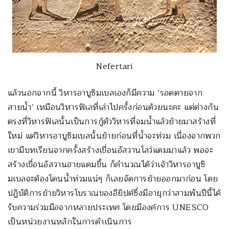
Nefertari
แล้วนอกจากนี้ วิหารอาบูซิมเบลเองก็มีความ ‘รอดตายจาก
สายน้ำ’ เหมือนวิหารฟิเลที่เล่าไปครั้งก่อนด้วยนะคะ แต่ต่างกัน
ตรงที่วิหารฟิเลนั้นเป็นการกู้ตัววิหารที่จมน้ำแล้วย้ายมาสร้างที่
ใหม่ แต่วิหารอาบูซิมเบลนั้นย้ายก่อนที่น้ำจะท่วม เนื่องจากพวก
เขามีบทเรียนจากครั้งสร้างเขื่อนอัสวานโลว์แดมมาแล้ว พอจะ
สร้างเขื่อนอัสวานฮายแดมขึ้น ก็คำนวณได้ว่าเจ้าวิหารอาบูซิ
มเบลจะต้องโดนน้ำท่วมแน่ๆ ก็เลยจัดการย้ายออกมาก่อน โดย
ปฏิบัติการย้ายวิหารโบราณของอียิปต์ซึ่งมีอายุกว่าสามพันปีนี้ได้
รับความร่วมมือจากหลายประเทศ โดยมีองค์การ UNESCO
เป็นหน่วยงานหลักในการดำเนินการ