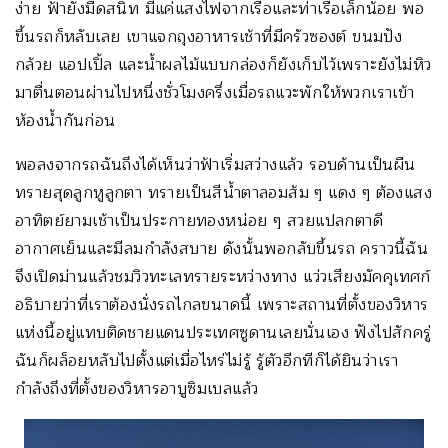
ง่าย ฟ้ายังมืดสนิท มีแค่แสงไฟจากเรือและท่าเรือเล็กน้อย พอ
ขึ้นรถก็หลับเลย เขาแจกถุงอาหารเช้าที่มีครัวซองต์ ขนมปัง
กล้วย แอปเปิ้ล และน้ำผลไม้แบบกล่องก็ยังเก็บไว้เพราะยังไม่หิว
มาตื่นตอนผ่านไปหนึ่งชั่วโมงครึ่งเมื่อรถแวะพักให้พวกเราเข้า
ห้องน้ำกันก่อน
พอลงจากรถฉันถึงได้เห็นว่าฟ้าเริ่มสว่างแล้ว รอบด้านเป็นผืน
ทรายสุดลูกหูลูกตา ทรายเป็นสีน้ำตาลอมส้ม ๆ แดง ๆ ต้องแสง
อาทิตย์ยามเช้าเป็นประกายทองหน่อย ๆ สวยแปลกตาดี
อากาศเย็นและมีลมกำลังสบาย ดังนั้นพอกลับขึ้นรถ คราวนี้ฉัน
จึงเปิดม่านแล้วชมวิวทะเลทรายระหว่างทาง แว่วเสียงมัคคุเทศก์
อธิบายว่าที่เราต้องนั่งรถไกลขนาดนี้ เพราะสถานที่ตั้งของวิหาร
แห่งนี้อยู่แทบติดชายแดนประเทศซูดานเลยนั่นเอง ฟังไปสักครู่
ฉันก็ผล็อยหลับไปตั้งแต่เมื่อไหร่ไม่รู้ รู้ตัวอีกทีก็ได้ยินว่าเรา
กำลังถึงที่ตั้งของวิหารอาบูซิมเบลแล้ว