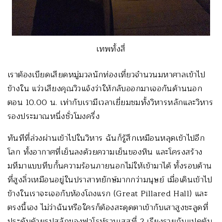
เทพทั้งสี่
เราต้องเบียดเสียดหมู่มวลนักท่องเที่ยวจำนวนมหาศาลเข้าไป
ข้างใน แว่วเสียงคุณวิวแจ้งว่าให้กลับออกมาเจอกันด้านนอก
ตอน 10.00 น. เท่ากับเรามีเวลาเยี่ยมชมทั้งวิหารหลักและวิหาร
รองประมาณหนึ่งชั่วโมงครึ่ง
ทันทีที่ล่วงผ่านเข้าไปในวิหาร ฉันก็รู้สึกเหมือนหลุดเข้าไปอีก
โลก ทั้งอากาศที่เย็นลงด้วยความเย็นของหิน และโครงสร้าง
มหึมาแบบทึบกั้นความร้อนภายนอกไม่ให้เข้ามาได้ ทั้งรอบด้าน
ที่สูงลิ่วเหมือนอยู่ในปราสาทยักษ์มากกว่ามนุษย์ เมื่อเดินเข้าไป
ข้างในเราจะเจอกับห้องโถงแรก (Great Pillared Hall) และ
ตรงนี้เอง ไม่ว่าฉันหรือใครก็ต้องสะดุดตาเข้ากับเสาสูงชะลูดที่
ประดับด้วยรูปสลักของฟาโรห์รามเสสที่ 2 เรียงรายกันแปดต้น