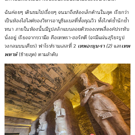
ฉันค่อยๆ เดินชมไปเรื่อยๆ จนมาถึงห้องเล็กด้านในสุด เรียกว่า
เป็นห้องไฮไลต์ของวิหารอาบูซิมเบลที่ทั้งคุณวิว ทั้งไกด์ย้ำนักย้ำ
หนา ภายในห้องนั้นมีรูปสลักแบบลอยตัวของเทพสี่องค์ประทับ
นั่งอยู่ เรียงจากขวามือ คือเทพรา-ฮอรัคตี (จะมีแผ่นสุริยะรูป
วงกลมบนเศียร) ฟาโรห์รามเสสที่ 2
เทพอะมุน-รา
(2)
และ
เทพ
พทาห์
(ซ้ายสุด) ตามลำดับ