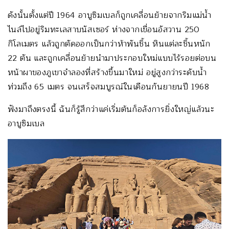
ดังนั้นตั้งแต่ปี 1964 อาบูซิมเบลก็ถูกเคลื่อนย้ายจากริมแม่น้ำ
ไนล์ไปอยู่ริมทะเลสาบนัสเซอร์ ห่างจากเขื่อนอัสวาน 250
กิโลเมตร แล้วถูกตัดออกเป็นกว่าห้าพันชิ้น หินแต่ละชิ้นหนัก
22 ตัน และถูกเคลื่อนย้ายนำมาประกอบใหม่แบบไร้รอยต่อบน
หน้าผาของภูเขาจำลองที่สร้างขึ้นมาใหม่ อยู่สูงกว่าระดับน้ำ
ท่วมถึง 65 เมตร จนเสร็จสมบูรณ์ในเดือนกันยายนปี 1968
ฟังมาถึงตรงนี้ ฉันก็รู้สึกว่าแค่เริ่มต้นก็อลังการยิ่งใหญ่แล้วนะ
อาบูซิมเบล