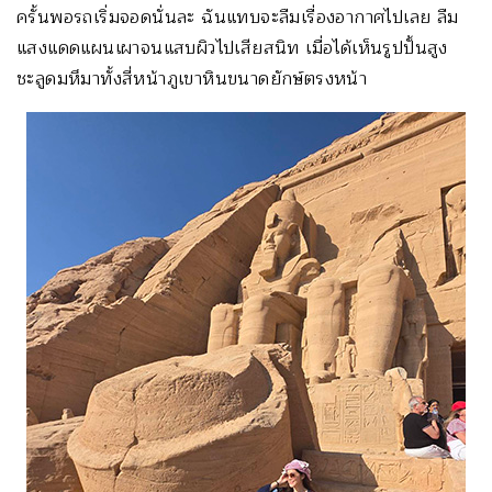
ครั้นพอรถเริ่มจอดนั่นละ ฉันแทบจะลืมเรื่องอากาศไปเลย ลืม
แสงแดดแผนเผาจนแสบผิวไปเสียสนิท เมื่อได้เห็นรูปปั้นสูง
ชะลูดมหึมาทั้งสี่หน้าภูเขาหินขนาดยักษ์ตรงหน้า