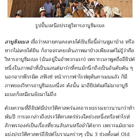
รูปปั้นเหนือประตูวิหารอาบูซิมเบล
อาบูซิมเบล
เชื่อว่าหลายคนคงเคยได้ยินชื่อนี้ผ่านหูมาบ้าง หรือ
หากไม่เคยได้ยิน ก็อาจจะเคยเห็นภาพมาบ้างเพียงแต่ไม่รู้ว่าคือ
วิหารอาบูซิมเบล (ฉันอยู่ในจำพวกแรก) เพราะเวลาพูดถึงอียิปต์
หนึ่งในภาพจำที่เป็นแลนด์มาร์กที่คนมักนึกถึงเป็นอันดับต้น ๆ
นอกจากพีระมิด สฟิงซ์ หน้ากากฟาโรห์ตุตันคาเมนแล้ว ก็มี
ภาพของวิหารอาบูซิมเบลนี่ละ ดังนั้น มาอียิปต์แต่ไม่มาอาบูซิ
มเบลก็เหมือนยังมาไม่ถึง
ด้วยความที่อียิปต์มีประวัติศาสตร์และอารยธรรมยาวนานกว่าห้า
พันปี การจะกล่าวถึงประวัติศาสตร์ช่วงใดช่วงหนึ่งหรือฟาโรห์
สักพระองค์เป็นเรื่องที่ชวนสับสนหรือจำได้ยาก เพราะแม้เขาจะ
แบ่งประวัติศาสตร์อียิปต์โบราณคร่าวๆ เป็น 3 ช่วงตั้งแต่ Old