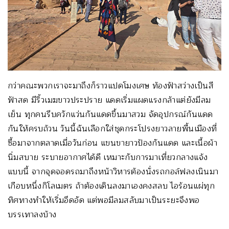
กว่าคณะพวกเราจะมาถึงก็ราวแปดโมงเศษ ท้องฟ้าสว่างเป็นสี
ฟ้าสด มีริ้วเมฆขาวประปราย แดดเริ่มแผดแรงกล้าแต่ยังมีลม
เย็น ทุกคนรีบควักแว่นกันแดดขึ้นมาสวม จัดอุปกรณ์กันแดด
กันให้ครบถ้วน วันนี้ฉันเลือกใส่ชุดกระโปรงยาวลายพื้นเมืองที่
ซื้อมาจากตลาดเมื่อวันก่อน แขนขายาวป้องกันแดด และเนื้อผ้า
นิ่มสบาย ระบายอากาศได้ดี เหมาะกับการมาเที่ยวกลางแจ้ง
แบบนี้ จากจุดจอดรถมาถึงหน้าวิหารต้องนั่งรถกอล์ฟลงเนินมา
เกือบหนึ่งกิโลเมตร ถ้าต้องเดินลงมาเองคงสลบ ไอร้อนแผ่ทุก
ทิศทางทำให้เริ่มอึดอัด แต่พอมีลมสลับมาเป็นระยะจึงพอ
บรรเทาลงบ้าง