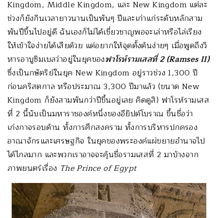
Kingdom, Middle Kingdom, และ New Kingdom แต่ละ
ช่วงก็ยังกินเวลายาวนานเป็นพันๆ ปีและเก่าแก่ระดับหลักสาม
พันปีขึ้นไปอยู่ดี ฉันเองก็ไม่ได้เชี่ยวชาญพอจะเล่าหรือไล่เรียง
ให้เข้าใจง่ายได้เสียด้วย แต่อยากให้จุดตั้งต้นง่ายๆ เมื่อพูดถึงวิ
หารอาบูซิมเบลว่าอยู่ในยุคของ
ฟาโรห์รามเสสที่
2 (Ramses II)
ซึ่งเป็นกษัตริย์ในยุค New Kingdom อยู่ราวช่วง 1,300 ปี
ก่อนคริสตกาล หรือประมาณ 3,300 ปีมาแล้ว (ขนาด New
Kingdom ก็ยังสามพันกว่าปีขึ้นอยู่เลย คิดดูสิ) ฟาโรห์รามเสส
ที่ 2 นี้นับเป็นมหาราชองค์หนึ่งของอียิปต์โบราณ ขึ้นชื่อว่า
เก่งกาจรอบด้าน ทั้งการศึกสงคราม ทั้งการบริหารปกครอง
อาณาจักรและเศรษฐกิจ ในยุคของพระองค์แผ่ขยายอำนาจไป
ได้ไกลมาก และพวกเราอาจจะคุ้นชื่อรามเสสที่ 2 มาบ้างจาก
ภาพยนตร์เรื่อง
The Prince of Egypt