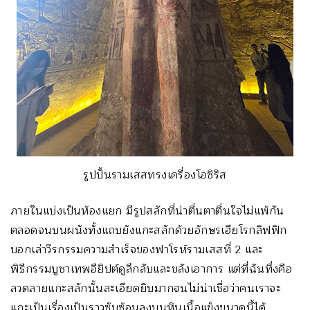
รูปปั้นรามเสสทรงเครื่องโอซิริส
ภายในแบ่งเป็นห้องแยก มีรูปสลักที่น่าตื่นตาตื่นใจไม่แพ้กัน
ตลอดจนบนผนังทั้งแถบยังแกะสลักด้วยอักษรเฮียโรกลิฟฟิก
บอกเล่าวีรกรรมความสำเร็จของฟาโรห์รามเสสที่ 2 และ
พิธีกรรมบูชาเทพอียิปต์ดูลึกลับและขลังเอาการ แต่ที่ฉันทึ่งคือ
ลวดลายแกะสลักนั้นละเอียดยิบมากจนไม่น่าเชื่อว่าคนเราจะ
แกะเป็นเรื่องเป็นราวซับซ้อนลงบนหินเนื้อแข็งขนาดนี้ได้