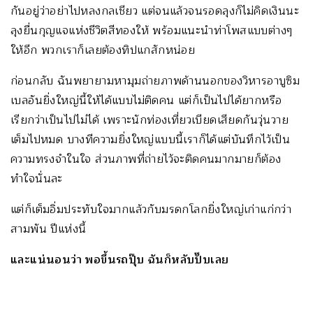
กันอยู่ว่าอย่าไปหลงกลเชียว แต่จนแล้วจนรอดลุงก็ไม่คิดเงินนะ
ลุงยื่นกุญแจแห่งชีวิตสีทองให้ พร้อมแนะนำท่าโพสแบบต่างๆ
ให้อีก พวกเราก็เลยต้องทิปแกสักหน่อย
ก่อนกลับ ฉันพยายามหามุมถ่ายภาพด้านนอกของวิหารอาบูซิม
เบลอันยิ่งใหญ่นี้ให้ได้แบบไม่ติดคน แต่ก็เป็นไปได้ยากหรือ
เรียกว่าเป็นไปไม่ได้ เพราะนักท่องเที่ยวเบียดเสียดกันวุ่นวาย
เต็มไปหมด บางทีความยิ่งใหญ่แบบนี้เราก็ได้แต่บันทึกไว้เป็น
ความทรงจำในใจ ส่วนภาพที่ถ่ายไว้จะติดคนมากมายก็ต้อง
ทำใจนั่นละ
แต่ก็เต็มอิ่มประทับใจมากแล้วกับมรดกโลกยิ่งใหญ่เก่าแก่กว่า
สามพัน ปีแห่งนี้
และแน่นอนว่า พอขึ้นรถปุ๊บ ฉันก็หลับปั๊บเลย