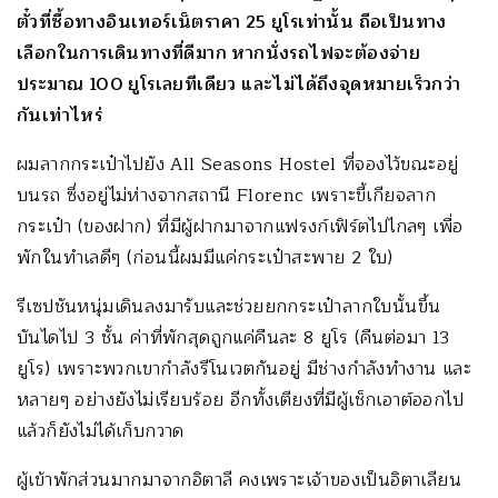
ตั๋วที่ซื้อทางอินเทอร์เน็ตราคา 25 ยูโรเท่านั้น ถือเป็นทาง
เลือกในการเดินทางที่ดีมาก หากนั่งรถไฟจะต้องจ่าย
ประมาณ 100 ยูโรเลยทีเดียว และไม่ได้ถึงจุดหมายเร็วกว่า
กันเท่าไหร่
ผมลากกระเป๋าไปยัง All Seasons Hostel ที่จองไว้ขณะอยู่
บนรถ ซึ่งอยู่ไม่ห่างจากสถานี Florenc เพราะขี้เกียจลาก
กระเป๋า (ของฝาก) ที่มีผู้ฝากมาจากแฟรงก์เฟิร์ตไปไกลๆ เพื่อ
พักในทำเลดีๆ (ก่อนนี้ผมมีแค่กระเป๋าสะพาย 2 ใบ)
รีเซปชันหนุ่มเดินลงมารับและช่วยยกกระเป๋าลากใบนั้นขึ้น
บันไดไป 3 ชั้น ค่าที่พักสุดถูกแค่คืนละ 8 ยูโร (คืนต่อมา 13
ยูโร) เพราะพวกเขากำลังรีโนเวตกันอยู่ มีช่างกำลังทำงาน และ
หลายๆ อย่างยังไม่เรียบร้อย อีกทั้งเตียงที่มีผู้เช็กเอาต์ออกไป
แล้วก็ยังไม่ได้เก็บกวาด
ผู้เข้าพักส่วนมากมาจากอิตาลี คงเพราะเจ้าของเป็นอิตาเลียน