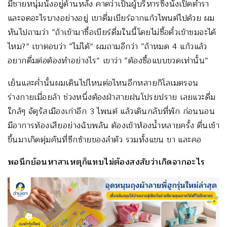
มีชายหนุ่มนั่งอยู่ด้านหลัง คาดว่าเป็นผู้บริหารซึ่งนั่งเปิดตำรา
และจดอะไรบางอย่างอยู่ เขาดื่มเบียร์จากแก้วไพนต์ไปด้วย ผม
หันไปถามว่า “ถ้าเข้ามาซื้อเบียร์ดื่มในนี้โดยไม่ซื้อตั๋วเข้าชมจะได้
ไหม?” เขาตอบว่า “ไม่ได้” ผมถามอีกว่า “ถ้าหมด 4 แก้วแล้ว
อยากดื่มต่อต้องทำอย่างไร” เขาว่า “ต้องซื้อแบบขวดเท่านั้น”
เย็นและค่ำนั้นผมเดินไปไหนต่อไหนอีกหลายกิโลเมตรจน
ร่างกายเมื่อยล้า ช่วงหนึ่งต้องฝ่าสายฝนโปรยปราย เลยแวะดื่ม
ใกล้ๆ จัตุรัสเมืองเก่าอีก 3 ไพนต์ แล้วเดินกลับที่พัก ก่อนนอน
มีอาการท้องเสียอย่างฉับพลัน ต้องเข้าห้องน้ำหลายครั้ง ตื่นเช้า
ขึ้นมาเกิดตุ่มคันที่ซีกซ้ายของลำตัว รวมทั้งแขน ขา และคอ
พอนึกย้อนหาสาเหตุก็แทบไม่ต้องสงสัยว่าเกิดจากอะไร