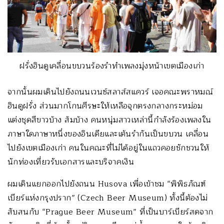
ฝรั่งฮินดูเคลื่อนขบวนร้องรำทำเพลงมุ่งหน้าเขตเมืองเก่า
จากนั้นผมเดินไปยังถนนเวนซ์สลาส์สแควร์ เจอคณะพราหมณ์
ฮินดูฝรั่ง ส่วนมากโกนศีรษะให้เหลือจุกตรงกลางกระหม่อม
แต่งชุดสีขาวบ้าง ส้มบ้าง คนหนุ่มสาวเหล่านี้กำลังร้องเพลงใน
ภาษาใดภาษาหนึ่งของอินเดียและเต้นรำกันเป็นขบวน เคลื่อน
ไปยังเขตเมืองเก่า คนในคณะที่ไม่ได้อยู่ในแถวคอยชักชวนให้
นักท่องเที่ยวรับเอกสารและบริจาคเงิน
ผมเดินแยกออกไปยังถนน Husova เพื่อเข้าชม “พิพิธภัณฑ์
เบียร์แห่งกรุงปราก” (
Czech Beer Museum
) ทั้งนี้ต้องไม่
สับสนกับ “Prague Beer Museum” ที่เป็นบาร์เบียร์สดจาก