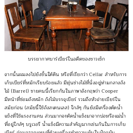
บรรยากาศบาร์เบียร์ในอดีตของชาวเช็ก
จากนั้นผมลงไปยังชั้นใต้ดิน หรือที่เรียกว่า Cellar สำหรับการ
เก็บเบียร์ที่หมักเรียบร้อยแล้ว มีหุ่นช่างไม้ที่นั่งอยู่ท่ามกลางถัง
ไม้ (Barrel) ชายคนนี้เรียกกันในภาษาอังกฤษว่า Cooper
มีหน้าที่ซ่อมถังหมัก ถังไม้บรรจุเบียร์ รวมถึงหัวจ่ายเบียร์ใน
สมัยก่อน (สมัยนี้ใช้ถังสเตนเลส) ใกล้ๆ กันยังมีเครื่องตัดน้ำ
แข็งที่ใช้แรงงานคน ส่วนมากจะตัดน้ำแข็งมาจากบ่อหรือแม่น้ำ
ที่อยู่ใกล้ๆ บรูเวอรี น้ำแข็งมีความสำคัญมากเช่นกันในการเก็บ
เบียร์ ก่อนจะถูกแทนที่ด้วยเครื่องทำความเย็นในปัจจุบัน