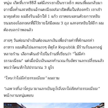
หนุ่ม เกิดที่เกาะซิซิลี แต่มีภรรยาเป็นชาวเช็ก ตอนที่ผมกลับมา
จากมื้อค่ำและหยิบแจ็กแดเนียลส์มาเปิดดื่มในห้องครัว เขาเข้า
มาคุยด้วย ผมจึงรินแจ็กให้ 1 แก้ว เขาตอบแทนด้วยการหยิบ
ขนมของโฮสเทลที่มีไว้ขายใส่มือผม 3 ถุง และจะหยิบให้อีก ผม
ต้องบอกว่าพอแล้ว
สายๆ วันต่อมาจำเป็นต้องแลกเงินเพื่อจ่ายค่าที่พักและค่า
อาหาร ผมเดินไปแลกแถวๆ จัตุรัส Republik มีร้านรับแลกอยู่
หลายร้าน เลือกเดินเข้าไปในร้านที่เขียนว่า “ไม่มีค่า
ธรรมเนียม” แต่เมื่อนับเงินและคำนวณกับอัตราแลกเปลี่ยนแล้ว
พบว่าโดนหักไปประมาณ 3 ยูโร
“ไหนว่าไม่มีค่าธรรมเนียม”
ผมถาม
“เฉพาะที่เอาโครูนามาแลกเป็นยูโรจึงจะไม่คิดค่าธรรมเนียม”
พนักงานหนุ่มตอบ