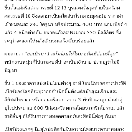
ขึ้นตั้งแต่คริสต์ศตวรรษที่ 12-13 บูรณะครั้งสุดท้ายในคริสต์
ศตวรรษที่ 18 จึงออกมาเป็นสไตล์บาโรกตามยุคสมัย ราคาค่า
เข้าชมคนละ 280 โครูนา หรือประมาณ 400 บาท แถมเบียร์ 4
แก้ว 4 ชนิดต่างกัน ขนาดแก้วละประมาณ 330 มิลลิลิตร ซึ่ง
ระบุว่าจะแจกให้หลังเดินชมเสร็จเรียบร้อยแล้ว
ผมถามว่า
“ขอเบิกมา 1 แก้วก่อนได้ไหม ชนิดที่อ่อนที่สุด”
พนักงานหนุ่มก็ไปถามคนที่น่าจะเป็นเจ้านาย ปรากฏว่าไม่มี
ปัญหา
ชั้น 1 ของอาคารแบ่งเป็นโซนต่างๆ อาทิ โซนนิทรรศการประวัติ
เบียร์ของโลกที่ระบุว่าก่อกำเนิดขึ้นตั้งแต่สมัยสุเมเรียนและ
อียิปต์โบราณ หรือก่อนคริสตกาลราว 3 พันปี และถูกนำเข้าสู่
ยุโรปประมาณ 600 ปีก่อนคริสตกาลโดยชาวกรีกโบราณ แล้ว
ชาติอื่นๆ ก็ได้รับการถ่ายทอดศาสตร์และศิลป์นี้ต่อๆ กันมา
เบียร์ช่วงแรกๆ ในยุโรปผลิตกันในอารามโดยบรรดาบาทหลวง