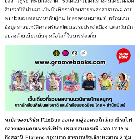
ของ “วิฑูรย์ ทิพย์กองลาศ” ซึ่งได้แบกเป้เดินทางคนเดียวตลอด
สิบกว่าปีที่ผ่านมา เป็นบันทึกการโดยสารขนส่งสาธารณะ การ
พบปะและบทสนทนากับผู้คน (ตลอดจนหมาแมว) พร้อมแนบ
ข้อมูลทางประวัติศาสตร์และวัฒนธรรมประจำเมือง แต่ละวันมัก
จบลงด้วยเบียร์เย็นๆ หรือวิสกี้ในบาร์ท้องถิ่น
รถบัสของบริษัท FlixBus ออกจากอู่จอดรถใกล้สถานีรถไฟ
กลางของนคร
แฟรงก์เฟิร์ต
ประเทศ
เยอรมนี
เวลา 12.15 น.
ถึงสถานี Florenc กรุง
ปราก
สาธารณรัฐเช็กประมาณ 2 ทุ่ม