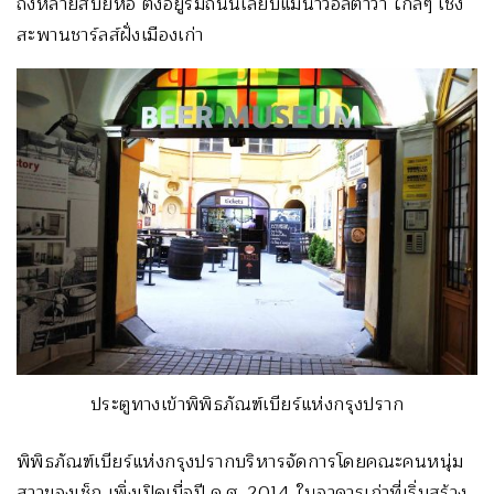
ถังหลายสิบยี่ห้อ ตั้งอยู่ริมถนนเลียบแม่น้ำวอลตาวา ใกล้ๆ เชิง
สะพานชาร์ลส์ฝั่งเมืองเก่า
ประตูทางเข้าพิพิธภัณฑ์เบียร์แห่งกรุงปราก
พิพิธภัณฑ์เบียร์แห่งกรุงปรากบริหารจัดการโดยคณะคนหนุ่ม
สาวของเช็ก เพิ่งเปิดเมื่อปี ค.ศ. 2014 ในอาคารเก่าที่เริ่มสร้าง