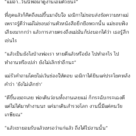
“แม่จ๋า…วันนี้พ่อมาดูงานเอมด้วยนะ”
ที่สุดแล้วก็คิดถึงแม่ขึ้นมาจับใจ เอมิกาไม่ชอบส่งข้อความหาแม่
เพราะรู้ดีว่าแม่ไม่ชอบอ่านตัวหนังสือยึกยือพวกนั้น แม่ชอบฟัง
เสียงมากกว่า แล้วการสายตรงถึงแม่มันก็บ่งบอกได้ว่า เธอรู้สึก
เช่นไร
“แล้วเป็นยังไงบ้างพ่อเรา หายดีแล้วหรือยัง ไปทำอะไร ไป
ทำงานหรือเปล่า ยังไม่เลิกซ่าอีกนะ”
แม่รัวคำถามโดยไม่เว้นช่องให้ตอบ เอมิกาได้ยินแค่ประโยคหลัง
คำว่า ‘ยังไม่เลิกซ่า’
“ดีขึ้นเยอะเลย พ่อเดินว่อนทั้งงานเลยแม่ ก็กระฉับกระเฉงดี
แต่ไม่ได้มาทำงานนะ แค่มาเดินสำรวจโลก งานนี้มีแต่คนวัย
เกษียณ”
“แล้วเขายอมรับแล้วเหรอว่าแก่แล้ว ถึงได้ไปงานนั้น”