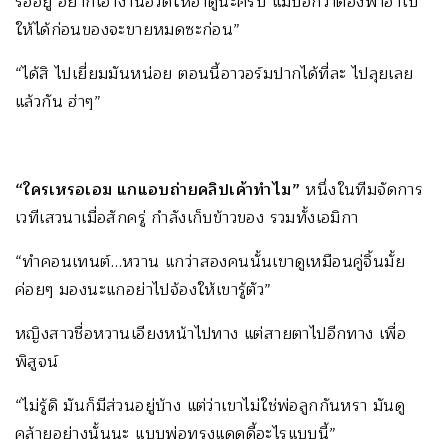
รออยู่ อยากเอางานอวดให้อาดูน่ะครับ แม่บอกว่าต้องพาอาไป
ให้ได้ก่อนของจะขายหมดซะก่อน”
“ได้สิ ไปเยี่ยมมันหน่อย ตอนนี้อาวอร์มปากได้ที่ละ ไปลุยเลย
แล้วกัน ฮ่าๆ”
“ใครเหรอเอม แกแอบถ่ายคลิปเค้าทำไม”
หนึ่งในทีมจัดการ
เวทีเสวนาเมื่อสักครู่ กำลังเก็บข้าวของ รวมทั้งเอมิกา
“ทำคอนเทนต์…หวาน แกว่าสองคนนั้นเขาดูเหมือนคู่จิ้นมั้ย
ค่อยๆ มองนะแกอย่าไปจ้องให้เขารู้ตัว”
หญิงสาวชื่อหวานเอียงหน้าไปทาง แต่สายตาไปอีกทาง เพื่อ
พิสูจน์
“ไม่รู้ดิ มันก็มีส่วนอยู่บ้าง แต่ว่าเขาไม่ใช่พ่อลูกกันหรา มันดู
คล้ายอย่างนั้นนะ แบบพ่อทรงแดดดี้อะไรแบบนี้”