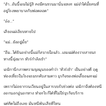
“ฮ้า…อันนี้เอมไม่รู้สิ คงมีคนชวนมานั่นแหละ แม่จำได้มั้ยคนที่
อยู่โรงพยาบาลกับพ่อตลอด”
“อ๋อ…”
เสียงแม่เงียบหายไป
“แม่…ยังอยู่มั้ย”
“อืม…ได้ยินอย่างนี้แม่ก็สบายใจแล้ว…เอมแม่ต้องวางสายนะ
ทางนี้ยุ่งมาก ทัวร์กำลังเข้า”
เอมิกานึกภาพความชุลมุนของคำว่า ‘ทัวร์เข้า’ เป็นอย่างดี ฤดู
ท่องเที่ยวในโรงแรมระดับสามดาว ธุรกิจของพ่อเลี้ยงและแม่
เพราะไม่อยากวนเวียนอยู่ในสารบบรับช่วงต่อ เอมิกาจึงต้องหนี
ออกนอกลู่นอกทาง ทำอะไรก็ได้ที่ไม่ใช่ธุรกิจบริการ
แต่คิดไม่ถึงเลย มันหนีพ้นเสียทีไหน