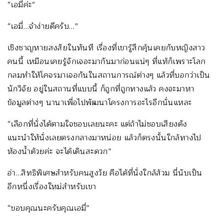
“เอมี่ค่ะ”
“เอมี่…จำง่ายดีครับ…”
เชิงชาญหายสงสัยในทันที เรื่องที่เขารู้สึกคุ้นเคยกับหญิงสาว
คนนี้ เหมือนเคยรู้จักเจอะมากันมาก่อนแน่ๆ ที่แท้ก็เพราะโลก
กลมทำให้โคจรมาเจอกันในสถานการณ์ต่างๆ แล้วที่บอกว่าเป็น
นักวิจัย อยู่ในสถานที่แบบนี้ ก็ถูกที่ถูกทางแล้ว คงจะมาหา
ข้อมูลต่างๆ นานาเพื่อไปพัฒนาโครงการอะไรอีกนั่นแหละ
“เลือกที่นั่งได้ตามใจชอบเลยนะคะ แต่ถ้าไม่ชอบเสียงดัง
แนะนำให้นั่งเลยตรงกลางมาหน่อย แล้วก็ตรงนั้นใกล้ทางไป
ห้องน้ำด้วยค่ะ จะได้เดินสะดวก”
อ่า…สิทธิพิเศษสำหรับคนสูงวัย คือได้ที่นั่งใกล้ส้วม นี่นับเป็น
อีกหนึ่งเรื่องใหม่สำหรับเขา
“ขอบคุณนะครับคุณเอมี่”