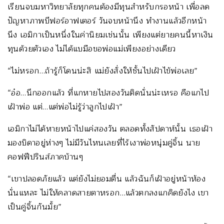
เรียนจบมหาวิทยาลัยทุกคนต้องมีทุนสำหรับกรอหน้า เพื่อลด
ปัญหาภาพบีฟอร์อาฟเตอร์ วันจบหน้านึง ทำงานแล้วอีกหน้า
นึง เอมิกาเป็นหนึ่งในค่านิยมเช่นนั้น เพียงแต่ยายคนนี้หาเงิน
ทุนด้วยตัวเอง ไม่ได้แบมือขอพ่อแม่เพียงอย่างเดียว
“ไม่หรอก…ถ้ารู้ก็โดนน่ะสิ แม่ยังสั่งให้ชั้นไปเฝ้าไข้พ่อเลย”
“อ๋อ…นึกออกแล้ว ที่แกหายไปสองวันติดนั่นน่ะเหรอ คือแกไป
เฝ้าพ่อ แต่…แต่พ่อไม่รู้ว่าลูกไปเฝ้า”
เอมิกาไม่ได้หายหน้าไปแค่สองวัน ตลอดทั้งสัปดาห์นั้น เธอเฝ้า
มองบิดาอยู่ห่างๆ ไม่มีวันไหนเลยที่ไร้เงาพ่อหนุ่มคู่จิ้น นาย
คอฟฟีปรินส์ภาคบ้านๆ
“เขาปลอดภัยแล้ว แต่ยังไม่ยอมตื่น แล้วฉันก็เฝ้าอยู่หน้าห้อง
นั่นแหละ ไม่ให้คลาดสายตาหรอก…แล้วตกลงแกคิดยังไง เขา
เป็นคู่จิ้นกันมั้ย”