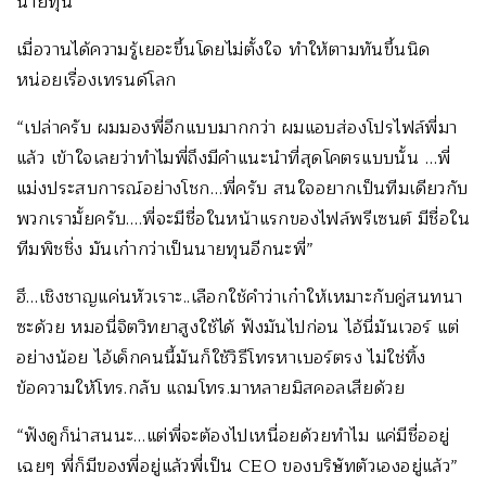
นายทุน”
เมื่อวานได้ความรู้เยอะขึ้นโดยไม่ตั้งใจ ทำให้ตามทันขึ้นนิด
หน่อยเรื่องเทรนด์โลก
“เปล่าครับ ผมมองพี่อีกแบบมากกว่า ผมแอบส่องโปรไฟล์พี่มา
แล้ว เข้าใจเลยว่าทำไมพี่ถึงมีคำแนะนำที่สุดโคตรแบบนั้น …พี่
แม่งประสบการณ์อย่างโชก…พี่ครับ สนใจอยากเป็นทีมเดียวกับ
พวกเรามั้ยครับ….พี่จะมีชื่อในหน้าแรกของไฟล์พรีเซนต์ มีชื่อใน
ทีมพิชชิ่ง มันเก๋ากว่าเป็นนายทุนอีกนะพี่”
ฮึ…เชิงชาญแค่นหัวเราะ..เลือกใช้คำว่าเก๋าให้เหมาะกับคู่สนทนา
ซะด้วย หมอนี่จิตวิทยาสูงใช้ได้ ฟังมันไปก่อน ไอ้นี่มันเวอร์ แต่
อย่างน้อย ไอ้เด็กคนนี้มันก็ใช้วิธีโทรหาเบอร์ตรง ไม่ใช่ทิ้ง
ข้อความให้โทร.กลับ แถมโทร.มาหลายมิสคอลเสียด้วย
“ฟังดูก็น่าสนนะ…แต่พี่จะต้องไปเหนื่อยด้วยทำไม แค่มีชื่ออยู่
เฉยๆ พี่ก็มีของพี่อยู่แล้วพี่เป็น CEO ของบริษัทตัวเองอยู่แล้ว”