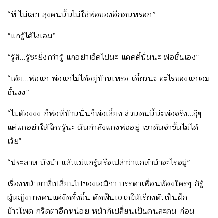
“หึ ไม่เลย ลุงคนนั้นไม่ใช่พ่อของอีกคนหรอก”
“แกรู้ได้ไงเอม”
“รู้สิ…รู้ซะยิ่งกว่ารู้ แกอย่าเอ็ดไปนะ แดดดี้นั่นนะ พ่อชั้นเอง”
“เฮ้ย…พ่อแก พ่อแกไม่ได้อยู่บ้านเหรอ เดี๋ยวนะ อะไรของแกเอม
ชั้นงง”
“ไม่ต้องงง ก็พ่อที่บ้านนั่นก็พ่อเลี้ยง ส่วนคนนี้น่ะพ่อจริง…จุ๊ๆ
แต่แกอย่าให้ใครรู้นะ ฉันกำลังแกงพ่ออยู่ เขาดันจำชั้นไม่ได้
เว้ย”
“ประสาท นังบ้า แล้วแม่แกรู้หรือเปล่าว่าแกทำบ้าอะไรอยู่”
เรื่องหน้าตาที่เปลี่ยนไปของเอมิกา บรรดาเพื่อนพ้องใครๆ ก็รู้
ผู้หญิงบางคนแค่งัดดั้งขึ้น ดัดฟันเฉเกให้เรียงตัวเป็นฝัก
ข้าวโพด กรีดตาอีกหน่อย หน้าก็เปลี่ยนเป็นคนละคน ก่อน