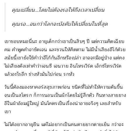
คุณเปลี่ยน…โดยไม่ต้องรอให้ถึงเวลาเปลี่ยน
คุณรอ…จนกว่าโลกจะบังคับให้เปลี่ยนในที่สุด
เขาชอบหมอนี่นะ อายุเด็กกว่าเขาเป็นสิบๆ ปี แต่ความคิดเฉียบ
คม คำพูดคำจาชัดเจน และชวนให้คิดตาม ไม่มีน้ำเสียงอีโก้ด้วย
สมัยนี้เขายังใช้คำว่าอีโก้กันอีกหรือเปล่า อาจจะมีอยู่บ้าง แต่คง
ไม่เสียงดังเท่าคำว่าเจนซี เจนวาย อินโทรเวิร์ด เอ็กซ์โทรเวิร์ด
แล้วอะไรอีก ช่างหัวมันไปก่อน รกหัว
วันนี้ต้องมองหาคอร์สสุขภาพก่อน ชนิดที่ไม่ทำให้ความดันขึ้น
จนเป็นสโตรก ก็การนอนเป็นผักโดยไม่รู้สึกตัว กินทางสายยาง
อึในผ้าอ้อมผู้ใหญ่ มันโคตรเป็นเรื่องน่าอายจริงๆ เลยสำหรับ
เขา
ไม่ได้อยากอายุยืน แต่ไม่อยากเป็นคนตายยากตายเย็น กว่าจะ