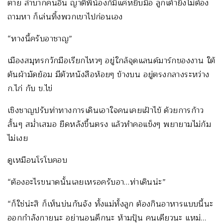
ตาย ลำบากคนอื่น ญาติพี่น้องก็มีแค่หยิบมือ ลูกเต้ายิ่งไม่ต้อง
ถามหา ก็เล่นทิ้งพวกเขาไปก่อนเอง
“ทางนี้ครับอาชาญ”
เมืองสมุทรกวักมือเรียกไหวๆ อยู่ใกล้จุดแลนด์มาร์กของงาน ใต้
ต้นผ้ามัดย้อม มีตัวหนังสือห้อยๆ ข้างบน อยู่ตรงกลางระหว่าง
ก.ไก่ กับ ข.ไข่
เชิงชาญปรับท่าทางการเดินเอาใจคนเคยเฝ้าไข้ ด้วยการก้าว
สั้นๆ สม่ำเสมอ ยืดหลังขึ้นตรง แล้วทำคอแข็งๆ พยายามไม่ก้ม
ไม่เงย
ดูเหมือนโรโบคอบ
“ต้องอะไรขนาดนั้นเลยเหรอครับอา…ท่าเดินน่ะ”
“ก็ใช่น่ะสิ ก็เห็นบ่นกันจัง ทั้งแม่ทั้งลูก ต้องกินอาหารแบบนี้นะ
ออกกำลังกายนะ อย่านอนดึกนะ ห้ามปุ้น คนเดียวนะ แหม่…