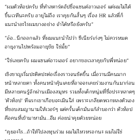
“ผมตัวท็อปครับ ที่ทำสตาร์ตอัปชื่อแซนด์อาวเออร์ แต่ผมไม่ได้
ขึ้นเวทีนะครับ อายุไม่ถึง เราคุยกันสั้นๆ เรื่อง HR แล้วพี่ก็
แนะนำอะไรผมบางอย่าง จำได้หรือยังครับ”
“อ๋อ…นึกออกแล้ว ที่ผมแนะนำไปว่า ซีเนียร์เก่งๆ ไม่ควรหมด
อายุงานไปพร้อมอายุขัย ใช่มั้ย”
“ใช่เลยครับ ผมแซนด์อาวเออร์ อยากขอเวลาคุยกับพี่หน่อย”
เชิงชาญเริ่มปะติดปะต่อเรื่องราวจนชัดขึ้น เมื่อวานมีคนมาก
หน้าหลายตา ทั้งคนหน้าคุ้นเคยที่อาจจะเคยร่วมงานกันมาก่อน
มีหลายคนรู้จักผ่านเมืองสมุทร รวมทั้งเด็กหนุ่มที่ชื่อประหลาดๆ
‘ตัวท็อป’ ทีแรกเขาเกือบจะเมินใส่ เพราะเกลียดพวกหลงตัวเอง
ที่ชอบสมญานามให้เวอร์ๆ แต่ครั้นเด็กมันแก้ลำบอกว่า ตัวท็อป
คือคนที่เข้ามาหามัน…อืม ค่อยน่าคุยด้วยหน่อย
“คุยอะไร…ถ้าให้ไปลงทุนร่วม ผมไม่ไหวหรอกนะ ผมไม่ใช่