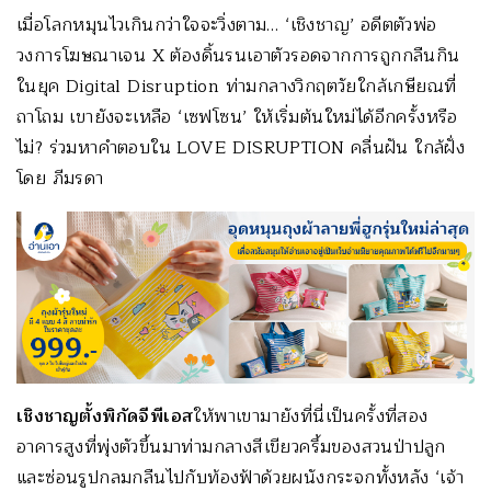
เมื่อโลกหมุนไวเกินกว่าใจจะวิ่งตาม… ‘เชิงชาญ’ อดีตตัวพ่อ
วงการโฆษณาเจน X ต้องดิ้นรนเอาตัวรอดจากการถูกกลืนกิน
ในยุค Digital Disruption ท่ามกลางวิกฤตวัยใกล้เกษียณที่
ถาโถม เขายังจะเหลือ ‘เซฟโซน’ ให้เริ่มต้นใหม่ได้อีกครั้งหรือ
ไม่? ร่วมหาคำตอบใน LOVE DISRUPTION คลื่นฝัน ใกล้ฝั่ง
โดย ภีมรดา
เชิงชาญตั้งพิกัดจีพีเอส
ให้พาเขามายังที่นี่เป็นครั้งที่สอง
อาคารสูงที่พุ่งตัวขึ้นมาท่ามกลางสีเขียวครึ้มของสวนป่าปลูก
และซ่อนรูปกลมกลืนไปกับท้องฟ้าด้วยผนังกระจกทั้งหลัง ‘เจ้า