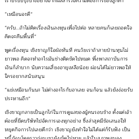
เราปรับปรุงบางอย่างจากผลสำรวจความต้องการของลูกค้า
“เหมือนจะดี”
“ครับ…ถ้าไม่ติดเรื่องเงินลงทุนเพื่อไปต่อ หลายคนก็เลยถอดใจ
คิดจะคืนพื้นที่”
พูดเรื่องทุน เชิงชาญก็ใจฝ่อทันที คนวัยเราถ้าสายป่านทุนไม่
ยาวพอ คิดจะทำอะไรมันช่างติดขัดไปหมด พึ่งพาสถาบันการ
เงินก็ลำบาก นับความเสี่ยงอายุเหลือน้อย ผ่อนได้ไม่ยาวพอให้
ใครอยากสนับสนุน
“แย่เหมือนกันนะ ไม่ต่างอะไรกับอาเลย จนก็จน แล้วยังง่อยรับ
ประทานอีก”
เชิงชาญกลายเป็นลูกไก่ในการดูแลของผู้คนรอบข้าง ตั้งแต่เจ้า
ต๋อยที่ยึดบริษัทไปจัดการเองทุกอย่าง ซึ่งล่าสุดมีข้อเสนอให้
หยุดกิจการไปเลยดีกว่า เชิงชาญยังทำใจไม่ได้แต่ก็รับฟัง เป็น
หนี้ก้อนโตคราวก่อนเขายังเข็ดไม่หาย แล้วในสภาพสมอง