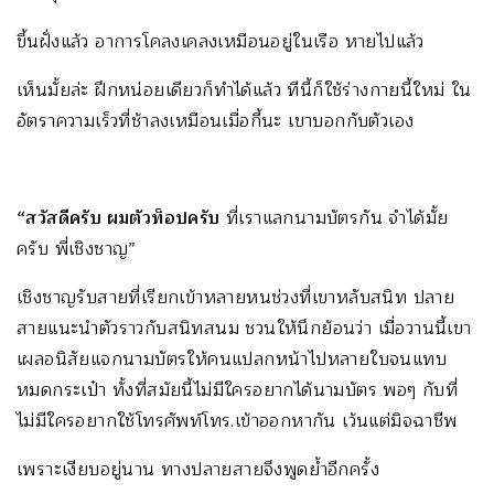
ขึ้นฝั่งแล้ว อาการโคลงเคลงเหมือนอยู่ในเรือ หายไปแล้ว
เห็นมั้ยล่ะ ฝึกหน่อยเดียวก็ทำได้แล้ว ทีนี้ก็ใช้ร่างกายนี้ใหม่ ใน
อัตราความเร็วที่ช้าลงเหมือนเมื่อกี้นะ เขาบอกกับตัวเอง
“สวัสดีครับ ผมตัวท็อปครับ
ที่เราแลกนามบัตรกัน จำได้มั้ย
ครับ พี่เชิงชาญ”
เชิงชาญรับสายที่เรียกเข้าหลายหนช่วงที่เขาหลับสนิท ปลาย
สายแนะนำตัวราวกับสนิทสนม ชวนให้นึกย้อนว่า เมื่อวานนี้เขา
เผลอนิสัยแจกนามบัตรให้คนแปลกหน้าไปหลายใบจนแทบ
หมดกระเป๋า ทั้งที่สมัยนี้ไม่มีใครอยากได้นามบัตร พอๆ กับที่
ไม่มีใครอยากใช้โทรศัพท์โทร.เข้าออกหากัน เว้นแต่มิจฉาชีพ
เพราะเงียบอยู่นาน ทางปลายสายจึงพูดย้ำอีกครั้ง