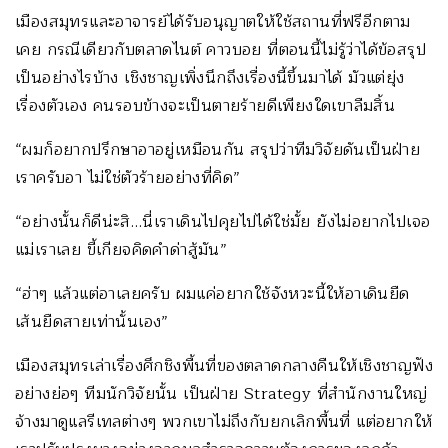
เมืองสมุทรและอาจารย์ได้รับอนุญาตให้ใช้สถานที่ฟรีอีกตาม
เคย กรณีเดียวกับตลาดไนต์ คาวบอย ที่ตอนนี้ไม่รู้ว่าได้ข้อสรุป
เป็นอย่างไรบ้าง เชิงชาญเพิ่งนึกถึงเรื่องนี้ขึ้นมาได้ มัวแต่ยุ่ง
เรื่องตัวเอง คนรอบข้างจะเป็นตายร้ายดีเพียงใดเขาลืมสิ้น
“ผมก็อยากปรึกษาอาอยู่เหมือนกัน สรุปว่าทีมวิจัยดันเป็นฝ่าย
เราครับอา ไม่ใช่ตัวร้ายอย่างที่คิด”
“อย่างนั้นก็ดีน่ะสิ…นี่เราเดินไปคุยไปได้ใช่มั้ย ยังไม่อยากไปเจอ
แม่เราเลย ขี้เกียจคิดคำด่าสู้มัน”
“ฮ่าๆ แล้วแต่อาเลยครับ ผมแค่อยากใช้จังหวะนี้ให้อาเดินยืด
เส้นยืดสายเท่านั้นเอง”
เมืองสมุทรเล่าเรื่องศึกชิงพื้นที่ของตลาดกลางคืนให้เชิงชาญฟัง
อย่างย่อๆ ทีมนักวิจัยนั้น เป็นฝ่าย Strategy ที่สำนักงานใหญ่
จ้างมาดูแลรีเทลต่างๆ พวกเขาไม่ถึงกับยกเลิกพื้นที่ แต่อยากให้