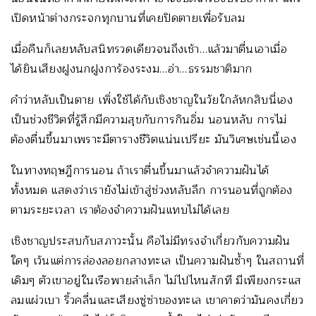
เปิดหน้าต่างกระจกทุกบานที่เคยปิดตายเพื่อรับลม
เมื่อคืนก็เลยหลับสนิทรวดเดียวจนถึงเช้า…แล้วมาตื่นเอาเมื่อ
ได้ยินเสียงฝูงนกฝูงการ้องระงม…อ่า…ธรรมชาติมาก
คำว่าหลับเป็นตาย เพิ่งใช้ได้กับเชิงชาญในวัยใกล้หกสิบนี่เอง
เป็นช่วงชีวิตที่รู้สึกมีความสุขกับการกินอิ่ม นอนหลับ การไม่
ต้องตื่นขึ้นมาเพราะมีตารางชีวิตแน่นเปรียะ มันวิเศษเช่นนี้เอง
ในทางทฤษฎีการนอน ถ้าเราตื่นขึ้นมาแล้วจำความฝันได้
ทั้งหมด แสดงว่าเรายังไม่เข้าสู่ช่วงหลับลึก การนอนที่ถูกต้อง
ตามระยะเวลา เราต้องจำความฝันแทบไม่ได้เลย
เชิงชาญประสบกับสภาวะนั้น คือไม่มีทรงจำเกี่ยวกับความฝัน
ใดๆ เว้นแต่การล่องลอยกลางทะเล เป็นความฝันซ้ำๆ ในสถานที่
เดิมๆ ตัวเขาอยู่ในเรือพายลำเล็ก ไม่ไปไหนสักที มีเพียงกระแส
ลมแผ่วเบา ริ้วคลื่นและเสียงซู่ซ่าของทะเล เขาคาดว่ามันคงเกี่ยว