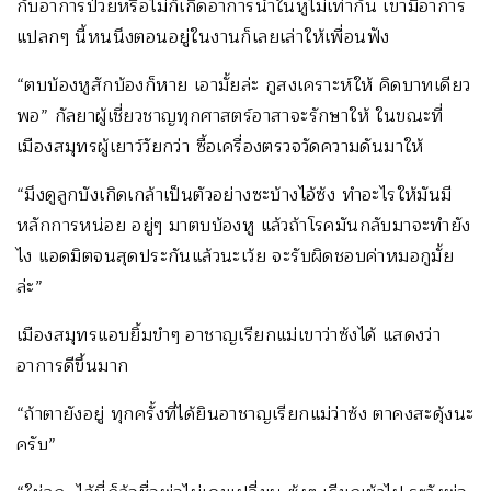
กับอาการป่วยหรือไม่ก็เกิดอาการน้ำในหูไม่เท่ากัน เขามีอาการ
แปลกๆ นี้หนนึงตอนอยู่ในงานก็เลยเล่าให้เพื่อนฟัง
“ตบบ้องหูสักบ้องก็หาย เอามั้ยล่ะ กูสงเคราะห์ให้ คิดบาทเดียว
พอ” กัลยาผู้เชี่ยวชาญทุกศาสตร์อาสาจะรักษาให้ ในขณะที่
เมืองสมุทรผู้เยาว์วัยกว่า ซื้อเครื่องตรวจวัดความดันมาให้
“มึงดูลูกบังเกิดเกล้าเป็นตัวอย่างซะบ้างไอ้ซ้ง ทำอะไรให้มันมี
หลักการหน่อย อยู่ๆ มาตบบ้องหู แล้วถ้าโรคมันกลับมาจะทำยัง
ไง แอดมิตจนสุดประกันแล้วนะเว้ย จะรับผิดชอบค่าหมอกูมั้ย
ล่ะ”
เมืองสมุทรแอบยิ้มขำๆ อาชาญเรียกแม่เขาว่าซ้งได้ แสดงว่า
อาการดีขึ้นมาก
“ถ้าตายังอยู่ ทุกครั้งที่ได้ยินอาชาญเรียกแม่ว่าซ้ง ตาคงสะดุ้งนะ
ครับ”