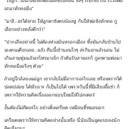
“ใช่ลูก…ไอ้นี่ก็ล้อชื่อพ่อไม่เคยเปลี่ยน ซ้งๆ เรียกเข้าไป ระวังพ่อ
จะมาหักคอมึง”
“มาสิ…จะได้หาย ให้ลูกตาซ้งตบบ้องหู กับให้พ่อซ้งหักคอ กู
เลือกอย่างหลังดีกว่า”
“ปากเสียอย่างนี้ ไม่ต้องห่วงมันหรอกเมือง ทิ้งมันกลับบ้านไป
เองคนเดียวเลย…แล้ว คืนนี้เข้านอนไวๆ ล่ะกินยาแล้วนอน ไม่
เกินสามทุ่มแล้วจะโทรมาเช็ก ถ้าดันรับสายละก็ กูจะตามพ่อมา
หักคอมึงจริงๆ ด้วย”
ถ้าอยู่ใกล้สองแม่ลูก เขากลับไม่มีอาการอะไรเลย หรือเพราะได้
ปลดปล่อย ได้หัวเราะ ก็เป็นไปได้ เพราะวันนี้ที่มีเสียงอื้อซ่า ก็
เพราะใช้ความคิดเรื่องออกแบบใหม่ให้โปสเตอร์
งั้นต้องไม่คิดอะไร อย่าเพิ่งเครียด เหมือนที่หมอบอก
เครียดเพราะใช้ความคิดอย่างนั้นหรือ นี่นับเป็นจุดจบของนัก
คิดเชียวนะ