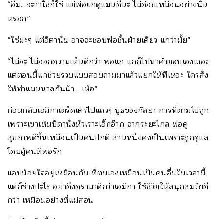
“อืม…จะว่าใช่ก็ใช่ แต่พ่อแกดูแมนดีนะ ไม่ค่อยเหมือนอย่างนั้น
หรอก”
“ใช่มะๆ แต่อีตานั่น อาจจะชอบพ่อชั้นฝ่ายเดียว แกว่ามั้ย”
“ไม่อะ ไม่ออกความเห็นดีกว่า พ่อแก แกก็ไปหาคำตอบเองเถอะ
แต่ตอนนี้แกช่วยรวบแบบสอบถามมาแล้วแยกให้ทีเหอะ ใครสั่ง
ให้ทำแมนนวลกันน้า….เห้อ”
ก่อนกลับเอมิกาเตร็ดเตร่ไปแถวๆ บูธของกัลยา การที่ตามไปถูก
เพราะเขาเห็นบิดานั่งหัวเราะเอิ๊กอ๊าก จากระยะไกล พ่อดู
สุขภาพดีขึ้นเหมือนเป็นคนปกติ ส่วนหนึ่งคงเป็นเพราะถูกดูแล
โดยผู้คนที่พ่อรัก
แอบน้อยใจอยู่เหมือนกัน ที่ตนเองเหมือนเป็นคนอื่นในเวลานี้
แต่ก็ช่างปะไร อย่าดึงดรามาดีกว่าเอมิกา ใช้ชีวิตให้สนุกสมวัยดี
กว่า เหมือนอย่างที่แม่สอน