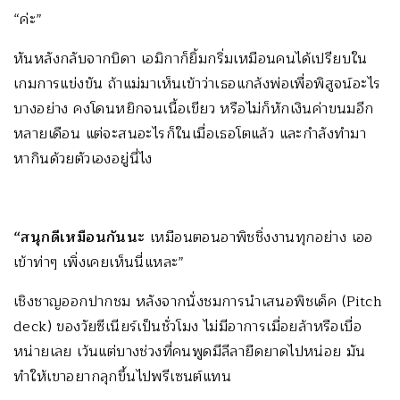
“ค่ะ”
หันหลังกลับจากบิดา เอมิกาก็ยิ้มกริ่มเหมือนคนได้เปรียบใน
เกมการแข่งขัน ถ้าแม่มาเห็นเข้าว่าเธอแกล้งพ่อเพื่อพิสูจน์อะไร
บางอย่าง คงโดนหยิกจนเนื้อเขียว หรือไม่ก็หักเงินค่าขนมอีก
หลายเดือน แต่จะสนอะไรก็ในเมื่อเธอโตแล้ว และกำลังทำมา
หากินด้วยตัวเองอยู่นี่ไง
“สนุกดีเหมือนกันนะ
เหมือนตอนอาพิชชิ่งงานทุกอย่าง เออ
เข้าท่าๆ เพิ่งเคยเห็นนี่แหละ”
เชิงชาญออกปากชม หลังจากนั่งชมการนำเสนอพิชเด็ค (Pitch
deck) ของวัยซีเนียร์เป็นชั่วโมง ไม่มีอาการเมื่อยล้าหรือเบื่อ
หน่ายเลย เว้นแต่บางช่วงที่คนพูดมีลีลายืดยาดไปหน่อย มัน
ทำให้เขาอยากลุกขึ้นไปพรีเซนต์แทน