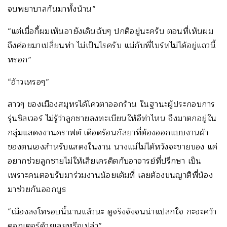
จบพยาบาลกันมาทั้งน้าน”
“แต่เมื่อกี้ผมเห็นอายังเดินฉับๆ ปกติอยู่นะครับ ตอนที่เห็นผม
ถึงค่อยมาเปลี่ยนท่า ไม่เป็นไรครับ แม่กับพี่ไบร์ทไม่ได้อยู่แถวนี้
หรอก”
“อ้าวเหรอๆ”
สาวๆ ของเมืองสมุทรได้โควตาออกร้าน ในฐานะผู้ประกอบการ
รุ่นซิลเวอร์ ไม่รู้ว่าลูกชายลงทะเบียนให้อีท่าไหน จึงมาตกอยู่ใน
กลุ่มแสดงงานคราฟต์ เดือดร้อนกัลยาที่ต้องออกแบบงานผ้า
ของตนเองสำหรับแสดงในงาน นางแม่ไม่ได้หวังจะขายของ แค่
อยากช่วยลูกชายไม่ให้เสียเครดิตกับอาจารย์ที่ปรึกษา เป็น
เพราะคนตอบรับมาร่วมงานน้อยเต็มที่ เลยต้องขนญาติพี่น้อง
มาช่วยกันออกบูธ
“เมืองลงโทรอบนี้นานแล้วนะ ดูจริงจังจนน่าแปลกใจ กะจะคว้า
ดอกเตอร์ด้วยเลยหรือเปล่า”