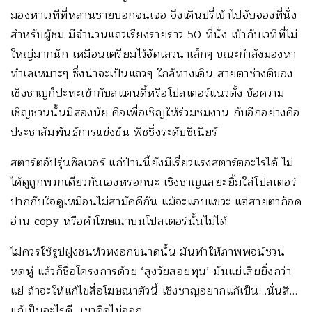
มองหาเวทีที่หลานชายบอกจนเจอ จึงเดินปรี่เข้าไปจับจองที่นั่ง
สำหรับผู้ชม มีจำนวนแถวเรียงรายราว 50 ที่นั่ง เข้ากับเวทีที่ไม่
ใหญ่มากนัก เหมือนเตรียมไว้จัดเสวนาเล็กๆ ขณะกำลังมองหา
ทำเลเหมาะๆ ซึ่งน่าจะเป็นแถวๆ ใกล้ทางเดิน สายตาช่างติของ
เชิงชาญก็ปะทะเข้ากับสแตนดี้หรือโปสเตอร์แนวตั้ง ข้อความ
เชิญชวนนั้นมีสองนัย คือเพื่อเชิญให้ร่วมชมงาน กับอีกอย่างคือ
ประชาสัมพันธ์การแข่งขัน พิชชิ่งระดับซีเนียร์
สตาร์ตอัปรุ่นซิลเวอร์ แก่ป่านนี้ยังมีเรี่ยวแรงสตาร์ตอะไรได้ ไม่
ได้ดูถูกพวกเดียวกันเองหรอกนะ เชิงชาญแสยะยิ้มใส่โปสเตอร์
ปากกับใจดูเหมือนไม่สามัคคีกัน แม้จะแอบแขวะ แต่สายตาก็อด
อ่าน copy หรือคำโฆษณาบนโปสเตอร์นั้นไม่ได้
ไม่ควรใช้รูปฝูงชนหัวหงอกขนาดนั้น มันทำให้ภาพพจน์ชวน
หดหู่ แล้วก็ชื่อโครงการด้วย ‘สูงวัยสอยทุน’ มันแย่เสียยิ่งกว่า
แย่ ถ้าจะให้แก้ไขสื่อโฆษณาตัวนี้ เชิงชาญอยากแก้เป็น…นั่นสิ…
แก้เป็นอะไรดี…เขาคิดไม่ออก