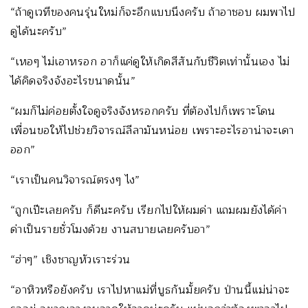
“ถ้าดูเวทีของคนรุ่นใหม่ก็จะอีกแบบนึงครับ ถ้าอาชอบ ผมพาไป
ดูได้นะครับ”
“เหอๆ ไม่เอาหรอก อาก็แค่ดูให้เกิดสีสันกับชีวิตเท่านั้นเอง ไม่
ได้คิดจริงจังอะไรขนาดนั้น”
“ผมก็ไม่ค่อยตั้งใจดูจริงจังหรอกครับ ที่ต้องไปก็เพราะโดน
เพื่อนขอให้ไปช่วยวิจารณ์ลีลามันหน่อย เพราะอะไรอาน่าจะเดา
ออก”
“เราเป็นคนวิจารณ์ตรงๆ ไง”
“ถูกเป๊ะเลยครับ ก็ดีนะครับ เรียกไปให้ผมด่า แถมผมยังได้ค่า
ด่าเป็นรายชั่วโมงด้วย งานสบายเลยครับอา”
“ฮ่าๆ” เชิงชาญหัวเราะร่วน
“อาหิวหรือยังครับ เราไปหาแม่ที่บูธกันมั้ยครับ ป่านนี้แม่น่าจะ