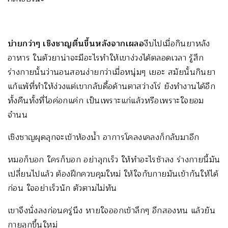
บ่ายกว่าๆ เชิงชาญตื่นขึ้นหลังจากเผลอ
งีบไปเมื่อกินยาหลัง
อาหาร ในตัวยาน่าจะมีอะไรทำให้เขาง่วงได้ตลอดเวลา รู้สึก
ร่างกายนั้นว่านอนสอนง่ายกว่าเมื่อหนุ่มๆ เยอะ สมัยนั้นกินยา
แก้แพ้ที่ทำให้ง่วงแต่เขากลับดื้อด้านตาสว่างโร่ ยังทำงานได้อีก
ทั้งคืนทั้งที่ไอค่อกแค่ก เป็นเพราะแก่แล้วหรือเพราะใจยอม
จำนน
เชิงชาญผุดลุกจะเข้าห้องน้ำ อาการโคลงเคลงก็กลับมาอีก
หมอก็บอก ใครก็บอก อย่าลุกเร็ว ให้ทำอะไรช้าลง ร่างกายนี้มัน
เปลี่ยนไปแล้ว ต้องฝึกควบคุมใหม่ ให้ใจกับกายมันเข้ากันให้ได้
ก่อน ใจอย่าเร็วนัก ตัวตามไม่ทัน
เขาจึงนั่งลงก่อนครู่นึง หายใจออกเข้าลึกๆ อีกสองหน แล้วยัน
กายลุกขึ้นใหม่