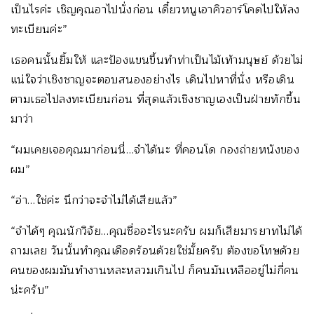
เป็นไรค่ะ เชิญคุณอาไปนั่งก่อน เดี๋ยวหนูเอาคิวอาร์โคดไปให้ลง
ทะเบียนค่ะ”
เธอคนนั้นยิ้มให้ และป้องแขนขึ้นทำท่าเป็นไม้เท้ามนุษย์ ด้วยไม่
แน่ใจว่าเชิงชาญจะตอบสนองอย่างไร เดินไปหาที่นั่ง หรือเดิน
ตามเธอไปลงทะเบียนก่อน ที่สุดแล้วเชิงชาญเองเป็นฝ่ายทักขึ้น
มาว่า
“ผมเคยเจอคุณมาก่อนนี่…จำได้นะ ที่คอนโด กองถ่ายหนังของ
ผม”
“อ่า…ใช่ค่ะ นึกว่าจะจำไม่ได้เสียแล้ว”
“จำได้ๆ คุณนักวิจัย…คุณชื่ออะไรนะครับ ผมก็เสียมารยาทไม่ได้
ถามเลย วันนั้นทำคุณเดือดร้อนด้วยใช่มั้ยครับ ต้องขอโทษด้วย
คนของผมมันทำงานหละหลวมเกินไป ก็คนมันเหลืออยู่ไม่กี่คน
น่ะครับ”