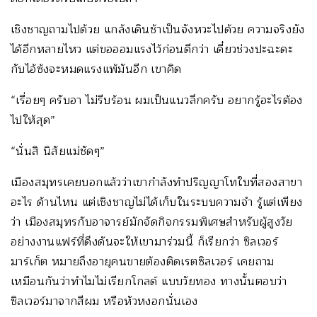
เชิงชาญถามไปด้วย แกล้งเดินช้าเป็นจังหวะไปด้วย ความจริงยัง
ได้อีกหลายไหว แต่ขอออมแรงไว้ก่อนดีกว่า เดี๋ยวช่วงปะฉะดะ
กับไอ้ซ้งจะหมดแรงแพ้มันอีก เขาคิด
“เรื่อยๆ ครับอา ไม่รีบร้อน ผมเป็นแนวลึกครับ อยากรู้อะไรต้อง
ไปให้สุด”
“นั่นสิ นิสัยแม่ชัดๆ”
เมืองสมุทรเคยบอกแล้วว่าเขากำลังทำปริญญาโทใบที่สองสาขา
อะไร ด้านไหน แต่เชิงชาญไม่ได้เก็บในระบบความจำ รู้แต่เพียง
ว่า เมืองสมุทรกับอาจารย์มักจัดกิจกรรมพิเศษสำหรับผู้สูงวัย
อย่างงานแฟร์ที่ดึงดันจะให้เขามาร่วมนี้ ก็เรียกว่า ซิลเวอร์
มาร์เก็ต หมายถึงอายุคนขายต้องติดเรตซิลเวอร์ เคยถาม
เหมือนกันว่าทำไมไม่เรียกโกลด์ แบบวัยทอง ทางนั้นตอบว่า
ซิลเวอร์มาจากสีผม หรือหัวหงอกนั่นเอง