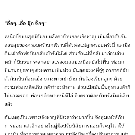
“อื้อๆ…อื้อ จุ๊ก จิ๊กๆ”
เหนือขื่อบนสุดใต้ขอบหลังคาบ้านของเชิงชาญ เป็นที่อาศัยอัน
สงบสุขของครอบครัวนกพิราบสี่ตัวพ่อแม่ลูกครอบครัวนี้ แต่เมื่อ
คืนเจ้าตัวพ่อบินกลับเข้ารังไม่ได้ ส่วนตัวแม่ที่กลับมาก่อนล่วง
หน้าก็บินชนกระจกอย่างแรงจนสลบเหมือดยังไม่ฟื้น พ่อนก
บินวนอยู่รอบๆ ด้วยความเป็นห่วง มันสุดจะงงที่จู่ๆ อากาศก็จับ
ตัวกันเป็นก้อนแข็ง ขวางทางเข้าบ้าน มันร้องเรียกลูกๆ ด้วย
ความห่วงเหลือเกิน กลัวว่าจะหิวตาย ส่วนเมียมันนั้นดูทรงแล้วก็
ไม่น่าจะรอด พ่อนกคิดทางหนีทีไล่ ถึงคราวต้องย้ายรังใหม่เสีย
แล้ว
ต้นเหตุเป็นเพราะเชิงชาญที่มีเวลาว่างมากขึ้น จึงทุ่มเทให้กับ
การนอน แล้วอีกอย่างในคู่มือปรับนิสัยการนอนก็ระบุไว้ว่าให้
นอนในที่อากาศถ่ายเทสะดวก เขาจึงปิดเครื่องปรับอากาศ แล้ว