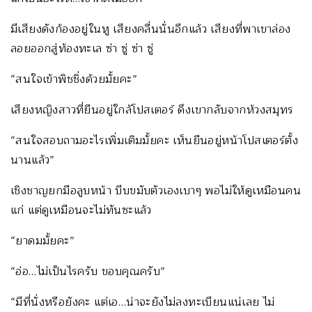
มีเสียงดังก้องอยู่ในหู เสียงคลื่นนั่นอีกแล้ว เสียงที่พาเขาล่อง
ลอยออกสู่ท้องทะเล ซ่า ซู่ ซ่า ซู่
“สนใจเข้าพิชชิ่งด้วยมั้ยคะ”
เสียงหญิงสาวที่ยืนอยู่ใกล้โปสเตอร์ ดึงเขากลับจากห้วงสมุทร
“สนใจสอบถามอะไรเพิ่มเติมมั้ยคะ เห็นยืนอยู่หน้าโปสเตอร์ตั้ง
นานแล้ว”
เชิงชาญยกมือลูบหน้า บีบขมับตัวเองเบาๆ พอไม่ให้ดูเหมือนคน
แก่ แต่ดูเหมือนจะไม่ทันซะแล้ว
“ยาดมมั้ยคะ”
“อ่อ…ไม่เป็นไรครับ ขอบคุณครับ”
“มีที่นั่งหรือยังคะ แต่เอ…น่าจะยังไม่ลงทะเบียนแน่เลย ไม่