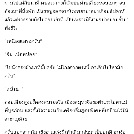
ผ่านไปแค่สิบนาที คนอวดเก่งก็เริ่มบ่นผ่านเสียงหอบเบาๆ จน
ต้องหาที่นั่งพัก เชิงชาญออกจากโรงพยาบาลมาเกือบสัปดาห์
แล้วแต่ร่างกายยังไม่ค่อยเข้าที่ เป็นเพราะใช้งานอย่างบอบช้ำมา
ทั้งชีวิต
“เหนื่อยเหรอครับ”
“อืม…นิดหน่อย”
“ไปนั่งตรงข้างเวทีมั้ยครับ ไม่ไกลจากตรงนี้ อาเดินไปไหวมั้ย
ครับ”
“สบ๊าย…”
ตอบเสียงสูงปรี๊ดคงสบายจริง เมืองสมุทรจึงขอตัวแวะไปหาแม่
ที่บูธก่อน แล้วตั้งใจว่าจะหยิบเครื่องดื่มสูตรพิเศษที่เตรียมไว้ให้
อาชาญด้วย
ครั้นแยกจากกัน เชิงชาญเร่งฝีเท้าเดินกลับมาเป็นปกติ ชะเง้อ