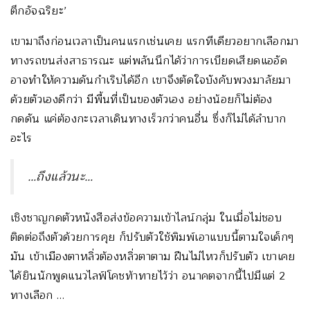
ตึกอัจฉริยะ’
เขามาถึงก่อนเวลาเป็นคนแรกเช่นเคย แรกทีเดียวอยากเลือกมา
ทางรถขนส่งสาธารณะ แต่พลันนึกได้ว่าการเบียดเสียดแออัด
อาจทำให้ความดันกำเริบได้อีก เขาจึงตัดใจบังคับพวงมาลัยมา
ด้วยตัวเองดีกว่า มีพื้นที่เป็นของตัวเอง อย่างน้อยก็ไม่ต้อง
กดดัน แค่ต้องกะเวลาเดินทางเร็วกว่าคนอื่น ซึ่งก็ไม่ได้ลำบาก
อะไร
…ถึงแล้วนะ…
เชิงชาญกดตัวหนังสือส่งข้อความเข้าไลน์กลุ่ม ในเมื่อไม่ชอบ
ติดต่อถึงตัวด้วยการคุย ก็ปรับตัวใช้พิมพ์เอาแบบนี้ตามใจเด็กๆ
มัน เข้าเมืองตาหลิ่วต้องหลิ่วตาตาม ฝืนไม่ไหวก็ปรับตัว เขาเคย
ได้ยินนักพูดแนวไลฟ์โคชท้าทายไว้ว่า อนาคตจากนี้ไปมีแต่ 2
ทางเลือก …