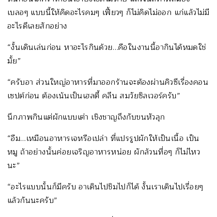
เบลอๆ แบบนี้ให้คิดอะไรคมๆ เฟี้ยวๆ ก็ไม่คิดไม่ออก แก่แล้วไม่มี
อะไรดีเลยสักอย่าง
“งั้นเดินเล่นก่อน หาอะไรกินด้วย…คือในงานนี้อากินได้หมดใช่
มั้ย”
“ครับอา ส่วนใหญ่อาหารที่มาออกร้านจะต้องผ่านคิวซีเรื่องคอน
เซปต์ก่อน ต้องเน้นเป็นเฮลตี้ คลีน สมวัยซิลเวอร์ครับ”
นึกภาพกินแต่ผักแบบเต่า เชิงชาญถึงกับขนหัวลุก
“อืม…เหมือนอาหารเจหรือเปล่า ที่แปรรูปผักให้เป็นเนื้อ เป็น
หมู ถ้าอย่างนั้นค่อยเจริญอาหารหน่อย ผักล้วนทื่อๆ ก็ไม่ไหว
นะ”
“อะไรแบบนั้นก็มีครับ อาเดินไปชิมไปก็ได้ งั้นเราเดินไปเรื่อยๆ
แล้วกันนะครับ”