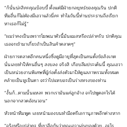
“ก็นั่นน่ะสิคะคุณบ็อบบี้ ตั้งแต่มีฝ่ายกลยุทธ์ของคุณริน ปกติ
ทีมอื่นก็ไม่ต้องมีเอวาแล้วนี่คะ ทำไมวันนี้ท่านประธานถึงเรียก
หาเธอก็ไม่รู้”
“ผมว่าคงเป็นเพราะโฆษณาตัวนี้มันแมสหรือเปล่าครับ ปกติคุณ
เธอจะเข้ามาเกี่ยวถ้าเป็นสินค้าตลาดๆ”
ฝ่ายการตลาดอีกคนหนึ่งซึ่งดูมีอายุที่สุดเป็นคนตั้งข้อสังเกต
นั่นเลยทำให้คนอื่นๆ สงบลง จริงสิ เกือบลืมประเด็นนี้ คุณเอวา
เป็นหน่วยงานพิเศษที่ผู้ก่อตั้งส่งตัวมาให้ดูแลภาพรวมทั้งหมด
คล้ายเป็นหูเป็นตา จะว่าไปแทบจะเป็นร่างทรงของท่าน
“งั้นก็…ตามนั้นแหละ พวกเรามันแค่ลูกจ้าง จะไปพูดอะไรได้
นอกจากสวดอ้อนวอน”
หัวหน้าทีมพูด เงยหน้ามองบนทำมือตรีเอกานุภาพอีกต่างหาก
“จริงหรือเปล่าคะ ที่เขาลือกันว่าคุณเอวาเล่นของด้วย…อะไร