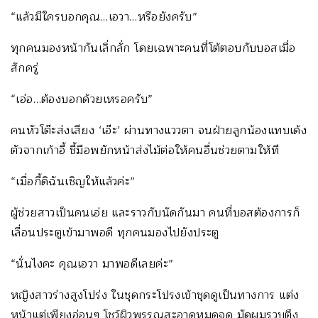
“แล้วมีใครบอกคุณ…เอวา…หรือยังครับ”
ทุกคนมองหน้ากันเลิ่กลั่ก โดยเฉพาะคนที่โต้ตอบกับบอสเมื่อ
สักครู่
“เอ่อ…ต้องบอกด้วยเหรอครับ”
คนหัวโต๊ะส่งเสียง ‘เอ๊ะ’ ผ่านทางแววตา จนฝ่ายลูกน้องแทบเด้ง
ตัวจากเก้าอี้ ชี้มือพยักหน้าส่งไม้ต่อให้คนอื่นช่วยตามให้ที
“เมื่อกี้ดิฉันเชิญให้แล้วค่ะ”
ผู้ช่วยสาวเป็นคนเอ่ย และราวกับนัดกันมา คนที่บอสต้องการก็
เลื่อนประตูเข้ามาพอดี ทุกคนมองไปยังประตู
“นั่นไงคะ คุณเอวา มาพอดีเลยค่ะ”
หญิงสาวร่างสูงโปร่ง ในชุดกระโปรงเข้าชุดดูเป็นทางการ แต่ง
หน้าแต่เพียงอ่อนๆ โชว์ผิวพรรณสะอาดหมดจด มัดผมรวบตึง