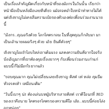
เป็นเรื่องสำคัญผิดเกี่ยวกับหน้าที่ของมังกรในวันนั้น เรียกว่า
หน้ามือเป็นหลังมือเลยทีเดียว แม้จะจดจำใบหน้าท่าทางไม่ได้
แต่เชิงชาญไม่เคยลืมความเป๋อของตัวเองต่อเพื่อนร่วมงานนาย
นี้
“มังกร…คุณจริงด้วย โลกโคตรกลม ในที่สุดคุณก็กลับมา มา
เป็นเจ้านายผมจริงๆ ด้วย เอ้ย ยินดีด้วยๆ”
เชิงชาญโผเข้าโอบไหล่เขาเต็มแรง แสดงความยินดีจากใจจริง
บังเอิญมากที่เขาต้องคุยเรื่องยากๆ กับเพื่อนร่วมงานเก่าแก่
แบบนี้ก็ไม่มีอะไรยากแล้ว
“ขอบคุณมาก คุณไม่เปลี่ยนเลยเชิงชาญ ติสต์ เท่ หล่อ คุมธีม
หัวจรดเท้า เหมือนเดิม”
“วันนี้เบาๆ น่ะ ต้องเล่นบทผู้บริหารสายติสต์ เราดีใจนะที่ MD
ของเราคือนาย โคตรจะโคตรของความดีใจ เฮ้อ…แบบนี้ค่อยโล่ง
อกหน่อย”