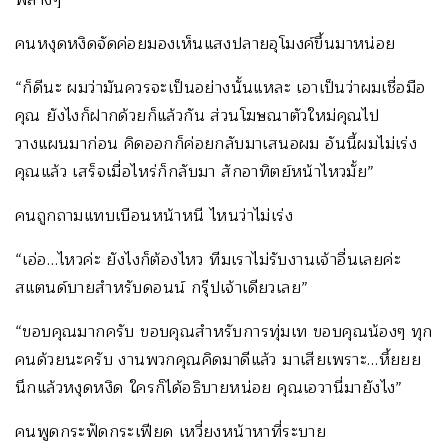
คนหงุดหงิดจัดค่อยมองเห็นแสงปลายอุโมงค์ขึ้นมาหน่อย
“ก็ดีนะ ผมว่ามันควรจะเป็นอย่างนั้นแหละ เอาเป็นว่าผมเชื่อมือ
คุณ ยังไงก็ฝากด้วยก็แล้วกัน ส่วนโฆษณาตัวใหม่คุณไป
วางแผนมาก่อน คิดออกก็ค่อยกลับมาเสนอผม อันนี้ผมไม่เร่ง
คุณแล้ว เสร็จเมื่อไหร่ก็กลับมา สักอาทิตย์หน้าไหวมั้ย”
คนถูกถามแทบเบือนหน้าหนี ไหนว่าไม่เร่ง
“เอ่อ…ไหวค่ะ ยังไงก็ต้องไหว ทีมเราไม่รับงานเจ้าอื่นเลยค่ะ
สแตนด์บายสำหรับดอนน์ กรุ๊ปเจ้าเดียวเลย”
“ขอบคุณมากครับ ขอบคุณสำหรับการทุ่มเท ขอบคุณน้องๆ ทุก
คนด้วยนะครับ งานพวกคุณคิดมาดีแล้ว มาเสียเพราะ…หึ้ยยย
นึกแล้วหงุดหงิด ใครก็ได้อธิบายหน่อย คุณเอวานี่มายังไง”
คนพูดกระฟัดกระเฟียด เหวี่ยงหน้าหาที่ระบาย