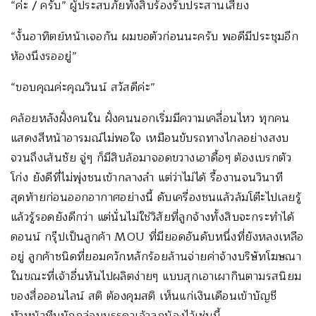
“ค่ะ / ครับ” ผู้ประสบภัยทั้งสิบร้องรับประสานเสียง
“งั้นอาทิตย์หน้าเจอกัน ผมขอตัวก่อนนะครับ พอดีมีประชุมอีก
ห้องนึงรออยู่”
“ขอบคุณค่ะคุณวินน์ สวัสดีค่ะ”
คล้อยหลังฝั่งคนใน ฝั่งคนนอกเริ่มมีความเคลื่อนไหว ทุกคน
แสดงสีหน้าอารมณ์ไม่พอใจ เหมือนขับรถทางไกลอย่างสงบ
จวนถึงเส้นชัย จู่ๆ ก็มีสิบล้อมาจอดขวางเอาดื้อๆ ต้องเบรกตัว
โก่ง ยังดีที่ไม่พุ่งชนเข้ากลางลำ แต่ว่าไม่ได้ รื้องานจนวินาที
สุดท้ายก่อนออกอากาศอย่างนี้ ดับเครื่องชนแล้วล้มโต๊ะไปเลยรู้
แล้วรู้รอดยังดีกว่า แต่นั่นไม่ใช่วิสัยที่ลูกจ้างทั้งสิบจะกระทำได้
ดอนน์ กรุ๊ปเป็นลูกค้า MOU ที่มียอดอันดับหนึ่งที่ยังหลงเหลือ
อยู่ ลูกค้าชนิดที่ยอมควักหลักร้อยล้านจ่ายค่าจ้างบริษัทโฆษณา
ในขณะที่เจ้าอื่นหันไปผลิตง่ายๆ แบบสุกเอาเผากินตามรสนิยม
ของสื่อออนไลน์ สติ ต้องคุมสติ เห็นแก่เงินเดือนเข้าบัญชี
หัวหน้าทีมมักกล่อมบรรดาเจ้าลูกน้องไว้เช่นนี้