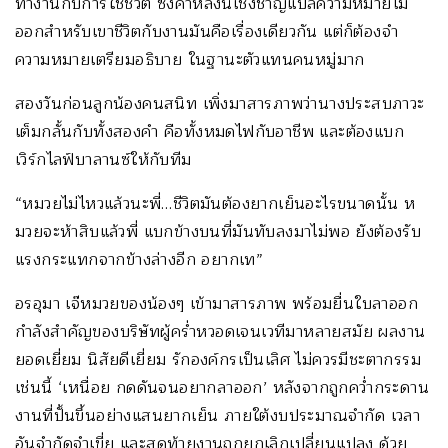
ทำงานกับการใช้ชีวิต ซึ่งคำหลังนี้เชิงชาญแปลความหมายไม่
ออกสำหรับเขาชีวิตกับงานมันคือเรื่องเดียวกัน แต่ก็ต้องจำ
ความหมายเตรียมอธิบาย ในฐานะตัวแทนคนหมู่มาก
สองวันก่อนลูกน้องคนสนิท เพิ่งมาสารภาพว่านางประสบภาวะ
เต็มกลั้นกับทั้งสองคำ คือทั้งหมดไฟกับอาชีพ และต้องแบก
เวิร์กไลฟ์บาลานซ์ให้กับทีม
“หมวยไม่ไหวแล้วนะพี่…ชีวิตมันต้องยากเย็นอะไรขนาดนั้น ห
มวยจะห้าสิบแล้วพี่ แบกข้างบนที่มันทับลงมาไม่พอ ยังต้องรับ
แรงกระแทกจากข้างล่างอีก อยากเท”
อรอุมา เจ๊หมวยของน้องๆ เข้ามาสารภาพ พร้อมยื่นใบลาออก
กำลังสำคัญของบริษัทผู้คร่ำหวอดเจนเวทีมาหลายสมัย ผลงาน
ยอดเยี่ยม นิสัยดีเยี่ยม รักองค์กรเป็นเลิศ ไม่ควรมีชะตากรรม
เช่นนี้ ‘เหนื่อย กดดันจนอยากลาออก’ หลังจากถูกคว่ำกระดาน
งานที่ปั้นขึ้นอย่างแสนยากเย็น ภายใต้งบประมาณจำกัด เวลา
อันจำกัดจำเขี่ย และสุดท้ายงานถูกยกเลิกเปลี่ยนแปลง ด้วย