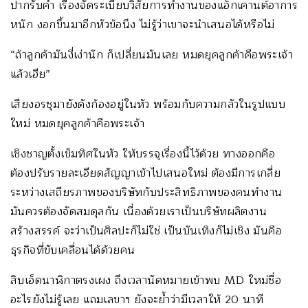
ปากรับคำ เรื่องจัดระเบียบวิสัยการทำงานของแอ็กเคานต์อาการ
หนัก งอกขึ้นมาอีกหัวข้อนึง ไม่รู้ว่าเขาจะนำเสนอได้หรือไม่
“ถ้าลูกค้ามันงี่เง่านัก ก็เปลี่ยนมันเลย หมดยุคลูกค้าคือพระเจ้า
แล้วเฮีย”
เสียงอรชุมายังดังก้องอยู่ในหัว พร้อมกับความกลัวในรูปแบบ
ใหม่ หมดยุคลูกค้าคือพระเจ้า
เชิงชาญตั้งเข็มทิศในหัว ให้บรรจุเรื่องนี้ไว้ด้วย ทางออกคือ
ต้องปรับรายละเอียดสัญญาเข้าไปเสนอใหม่ ต้องมีการเกลี่ย
ระหว่างเสถียรภาพของบริษัทกับประสิทธิภาพของคนทำงาน
มันควรต้องจัดสมดุลกัน เนื่องด้วยเราเป็นบริษัทผลิตงาน
สร้างสรรค์ จะว่าเป็นศิลปะก็ไม่ใช่ เป็นบันเทิงก็ไม่เชิง มันคือ
ธุรกิจที่ขับเคลื่อนได้ด้วยคน
สิบเอ็ดนาฬิกาตรงเผง ถึงเวลานัดหมายเข้าพบ MD ใหม่ชื่อ
อะไรยังไม่รู้เลย แถมเลขาฯ ยังจะย้ำว่ามีเวลาให้ 20 นาที