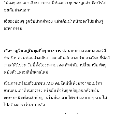
“น้องๆ คะ อย่าเสียมารยาท นี่ห้องประชุมของลูกค้า มีอะไรไป
คุยกันข้างนอก”
เจ๊ของน้องๆ รูดซิปปากตัวเอง แล้วเดินนำหน้าออกไปอย่างรู้
ชะตากรรม
เชิงชาญในอยู่ในชุดกึ่งๆ ทางการ
ท่อนบนเขาสวมเบลเซอร์สี
ดำสนิท ส่วนท่อนล่างเป็นกางเกงยีนส์กลางเก่ากลางใหม่ยี่ห้อลี
วายส์ตัวโปรด วันนี้ตั้งใจงดสวมรองเท้าผ้าใบ เปลี่ยนเป็นคัตชู
หนังหัวแหลมสีน้ำตาลไหม้
เป็นการเตรียมตัวเข้าพบ MD คนใหม่ที่เพิ่งมาจากอเมริกา
แทนคนเก่าที่หมดวาระ หรืออันที่จริงถูกเชิญออกด้วยเงิน
ชดเชยชนิดตั้งหลักปักฐานในบั้นปลายได้อย่างสบายๆ หากไม่
ไปสร้างภาระในภายหลัง