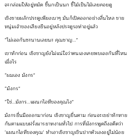
จะกล่อมให้อยู่หมัด ชี้นกเป็นนก ชี้ไม้เป็นไม้เลยคอยดู
เชิงชายผลักประตูเพียงเบาๆ มันก็เปิดออกอย่างลื่นไหล ชาย
หนุ่มเจ้าของเสียงยืนอยู่หลังประตูรอท่าอยู่แล้ว
“ไม่เจอกันซะนานเลยนะ คุณชาญ…”
เขาทักก่อน เชิงชาญยังไม่แน่ใจว่าตนเองเคยพบเจอกันที่ไหน
เมื่อไร
“ผมเอง มังกร”
“มังกร”
“ใช่…มังกร…แผนกไอทีของคุณไง”
มังกรยื่นมือออกมาก่อน เชิงชาญยื่นตาม ก่อนจะเขย่าทักทาย
กันตามแบบฝรั่งมารยาทงามทั่วไป การที่มังกรพูดถึงอดีตว่า
‘แผนกไอทีของคุณ’ ทำเอาเชิงชาญเขินปากตัวเองอยู่ไม่น้อย