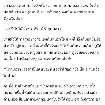
อย่างสุภาพเข้ากับชุดสีครีมสะอาดตาเช่นกัน เธอผงะตกใจเล็ก
น้อยกับสายตาทุกคนที่เอาแต่จับจ้อง คงเป็นเพราะเธอสาย
ที่สุดในห้อง
“เรายังไม่ได้เริ่มนะ เชิญนั่งสิคุณเอวา”
ชายหัวโต๊ะกล่าวอย่างกันเองกับคนมาใหม่ แต่ไม่ถึงกับลุกขึ้นยืน
ต้อนรับ ผู้ช่วยสาวเลื่อนเก้าอี้ตัวใหม่เข้าไปชิดกับบอสแล้วเชิญให้
นั่ง ซึ่งก่อนนั่งลงหญิงสาวยกมือไหว้ทั้งบอส ผู้ช่วยของบอสและ
คนอื่นๆ ในห้องประชุมอย่างอ่อนน้อมเช่นกัน
“นี่คุณเอวา เธอจะเป็นคนช่วยฟันธงว่าโฆษณาชิ้นนี้จะผ่านหรือ
ไม่ผ่าน”
คนนั่งหัวโต๊ะผายมือแนะนำด้วยตนเอง ทำเอาองค์ประชุมฝั่ง
คนนอกเริ่มนั่งไม่ติด เพราะเคยได้ยินมาเหมือนกันว่า ต้องฝ่า
ด่านห้องเย็นและสายตาคุณเอวาไปให้ได้ก่อน งานถึงจะผ่านฉลุ