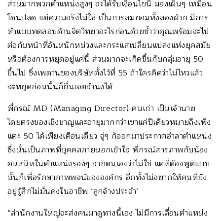
ส่วนมากพวกตำแหน่งสูงๆ จะได้รับเงื่อนไขนี้ มองเผินๆ เหมือน
โดนปลด แต่ความจริงไม่ใช่ เป็นการสมยอมทั้งสองฝ่าย มีการ
ทำแบบทดสอบด้านจิตวิทยาอะไรก่อนด้วยซ้ำว่าคุณพร้อมจะไป
ต่อกับหน้าที่อันหนักหน่วงและกระแสเปลี่ยนแปลงแห่งยุคสมัย
หรือต้องการหยุดอยู่แค่นี้ ส่วนมากจะเกิดขึ้นกับกลุ่มอายุ 50
ขึ้นไป ซึ่งเพดานของบริษัทตั้งไว้ที่ 55 ถ้าใครคิดว่าไม่ไหวแล้ว
จะหยุดก่อนนั้นก็ยื่นเจตจำนงได้
พี่กรณ์ MD (Managing Director) คนเก่า เป็นเจ้านาย
โดยตรงของเชิงชาญและอายุมากกว่าเขาแค่ปีเดียวหมายถึงเพิ่ง
แตะ 50 ได้เพียงเดือนเดียว จู่ๆ ก็ออกมาประกาศอำลาตำแหน่ง
ซึ่งนั่นเป็นภาพที่บุคคลภายนอกเข้าใจ พี่กรณ์สารภาพกับน้อง
คนสนิทในตำแหน่งรองๆ จากตนเองว่าไม่ใช่ แต่ที่ต้องพูดแบบ
นั้นก็เพื่อรักษาภาพพจน์ขององค์กร อีกทั้งไม่อยากให้คนที่ยัง
อยู่รู้สึกไม่มั่นคงในอาชีพ ‘ลูกจ้างประจำ’
“สำนักงานใหญ่จะส่งคนมาดูทางนี้เอง ไม่มีการเลื่อนตำแหน่ง