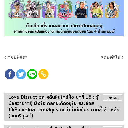
ตอนที่แล้ว
ตอนต่อไป
Love Disruption คลื่นฝันใกล้ฝั่ง บทที่ 16 : รู้
READ
น้อยว่ามากรู้ เริงใจ กลกบเกิดอยู่ใน สระจ้อย
ไป่เห็นชเลไกล กลางสมุทร ชมว่าน้ำบ่อน้อย มากล้ำลึกเหลือ
(จบบริบูรณ์)