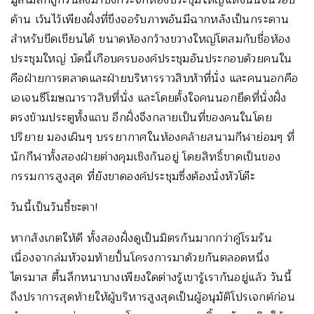
ด้าน เว้นไว้เพียงฝั่งที่ขึงจอรับภาพอันมีฉากหลังเป็นกระดาน
สำหรับขีดเขียนได้ ขนาดห้องกว้างขวางใหญ่โตสมกับชื่อห้อง
ประชุมใหญ่ บัดนี้เกือบครบองค์ประชุมอันประกอบด้วยคนใน
คือฝ่ายการตลาดและฝ่ายบริหารราวสิบห้าที่นั่ง และคนนอกคือ
เอเจนซีโฆษณาราวสิบที่นั่ง และโดยตั้งใจคนนอกยึดที่นั่งฝั่ง
ตรงข้ามประตูทั้งแถบ อีกฝั่งจึงกลายเป็นที่ของคนในโดย
ปริยาย มองเผินๆ บรรยากาศในห้องคล้ายสนามกีฬาย่อมๆ ที่
นักกีฬาทั้งสองฝ่ายต่างคุมเชิงกันอยู่ โดยสิทธิ์ขาดเป็นของ
กรรมการสูงสุด ที่ยังขาดองค์ประชุมซึ่งต้องนั่งหัวโต๊ะ
วันนี้เป็นวันชี้ชะตา!
หากสังเกตให้ดี ทั้งสองฝั่งดูเป็นมิตรกันมากกว่าคู่โรมรัน
เนื่องจากล่มหัวจมท้ายปั้นโครงการมาด้วยกันตลอดหนึ่ง
ไตรมาส ตื้นลึกหนาบางเพียงใดต่างรู้เขารู้เรากันอยู่แล้ว วันนี้
ถึงปราการสุดท้ายให้ผู้บริหารสูงสุดเป็นผู้อนุมัติโปรเจกต์ก่อน