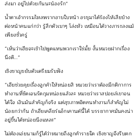
ส่งมา อยู่ไปด้วยกันนะน้องรัก”
น้ำตาเจ้ากรรมไหลพรากอาบใบหน้า อรชุมาได้ร้องไห้เสียบ้าง
ต่อหน้าคนแก่กว่า รู้สึกตัวเบาๆ โล่งหัว เหมือนได้วางภาระลงแม้
เพียงชั่วครู่
“เห็นว่าเฮียจะเข้าไปพูดแทนพวกเราใช่มั้ย งั้นหมวยฝากเรื่อง
นึงดิ…”
เชิงชาญขยับตัวเตรียมรับฟัง
“เฮียช่วยคุยเรื่องลูกค้าให้หน่อยสิ หมวยว่าเราต้องมีกติกาการ
ทำงานที่ชัดเจนรัดกุมหน่อยแล้วละ หมวยว่าเราสปอยล์เขาจน
ได้ใจ เงินมันสำคัญก็จริง แต่สุขภาพจิตคนทำงานก็สำคัญไม่
น้อยกว่ากัน ถ้าเฮียเคลียร์แอ็กเคานต์นี้ได้ บรรยากาศมันคงน่า
อยู่ขึ้นได้หน่อยนึงแหละ”
ไม่ต้องเอ่ยนามก็รู้ได้ว่าหมายถึงลูกค้ารายใด เชิงชาญจึงรีบตก