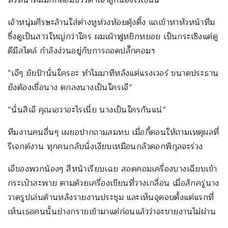
เจ้าหนุ่มศีรษะล้านใส่ต่างหูห่วงห้อยตุ้งติ้ง แถเข้าหาหัวหน้าทีม
ซึ่งดูเป็นสาวใหญ่กว่าใคร ผมเผ้าฟูหยิกหยอย เป็นกระเซิงแต่ดู
ดีมีสไตล์ กำลังง่วนอยู่กับการถอดปลั๊กคอมฯ
“เจ๊ๆ ยัยป้านั่นใครอะ ทำไมมาทีหลังแต่แรงเวอร์ ขนาดประธาน
ยังต้องเชื่อนาง ตกลงนางเป็นใครเจ๊”
“นั่นสิเจ๊ คุณเอวาอะไรเนี่ย นางเป็นใครกันแน่”
ทีมงานคนอื่นๆ เผยอปากถามสมทบ เมื่อกี้ตอนให้ถามเหตุผลที่
รีเจกต์งาน ทุกคนกลับนั่งเงียบเหมือนกลัวดอกพิกุลจะร่วง
เจ๊ของพวกน้องๆ สีหน้าเรียบเฉย สอดคอมเครื่องบางเฉียบเข้า
กระเป๋าสะพาย ตามด้วยเครื่องเขียนที่วางเกลื่อน เมื่อสักครู่นาง
วาดรูปเล่นด้านหลังรายงานประชุม และเห็นจุดจบตั้งแต่แรกที่
เห็นเธอคนนั้นย่างกรายเข้ามาแต่ก่อนแล้วว่าจะขายงานไม่ผ่าน