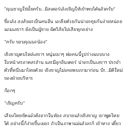
“คุณชาญใช่มั้ยครับ…มิสเตอร์เล้งเชิญให้เข้าพบได้แล้วครับ”
ชื่อเล้ง สงสัยจะเป็นคนจีน เอเชียด้วยกันน่าจะคุยกันง่ายหน่อย
แถมเลขาฯ ยังเป็นผู้ชาย ผิดวิสัยไปเสียทุกอย่าง
“ครับ ขอบคุณนะน้อง”
เชิงชาญตบไหล่เลขาฯ หนุ่มเบาๆ พ่อคนนี้รูปร่างแบบบาง
ใบหน้าสะอาดสะอ้าน และมีลุกอินเตอร์ น่าจะเป็นเลขาฯ ประจำ
ตัวที่หนีบมาไทยด้วย เชิงชาญไม่เคยพบเขามาก่อน บ๊ะ…มิติใหม่
ของฝ่ายบริหาร
ก๊อกๆ
“เชิญครับ”
เสียงไทยชัดแจ๋วดังจากในห้อง สบายแล้วเชิงชาญ เขาพูดไทย
ได้ อย่างนี้ก็ง่ายขึ้นเยอะ ถ้าเป็นภาษาแม่แล้วละก็ เข้าทาง เดี๋ยว