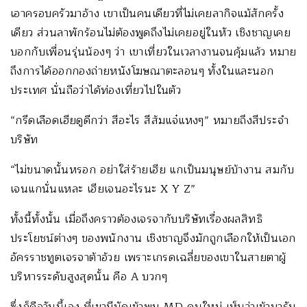
เอาครอบครัวมาอ้าง เขาเป็นคนเดียวที่ไม่เคยลากิจแม้สักครั้ง
เดียว ส่วนลาพักร้อนไม่ต้องพูดถึงไม่เคยอยู่ในหัว เชิงชาญเคย
บอกกับเพื่อนรุ่นน้องๆ ว่า เขาเที่ยวในเวลางานจนคุ้มแล้ว หมาย
ถึงการได้ออกกองถ่ายหนังโฆษณาตะลอนๆ ทั้งในและนอก
ประเทศ นั่นถือว่าได้ท่องเที่ยวไปในตัว
“กรีดเลือดเฮียดูดีกว่า สีอะไร สีส้มแจ๋แหงๆ” หมายถึงสีประจำ
บริษัท
“ไม่ขนาดนั้นหรอก อย่าใส่ร้ายเฮีย แกเป็นมนุษย์บ้างาน สมกับ
เจนแกนั่นแหละ เฮียเจนอะไรนะ X Y Z”
ทั้งนี้ทั้งนั้น เมื่อถึงคราวต้องเจรจากับบริษัทเรื่องผลสิทธิ
ประโยชน์ต่างๆ ของพนักงาน เชิงชาญจึงมักถูกเลือกให้เป็นเอก
อัครราชทูตเจรจาต้าอ้วย เพราะเกรดเฉลี่ยของเขาในสายตาผู้
บริหารระดับสูงสุดนั้น คือ A บวกๆ
ซึ่งก็คือวันนี้เอง ที่เขามีนัดเข้าพบ MD คนใหม่ เห็นว่าเข้ามารับ