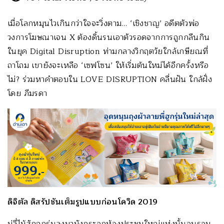
เมื่อโลกหมุนไวเกินกว่าใจจะวิ่งตาม… ‘เชิงชาญ’ อดีตตัวพ่อ
วงการโฆษณาเจน X ต้องดิ้นรนเอาตัวรอดจากการถูกกลืนกิน
ในยุค Digital Disruption ท่ามกลางวิกฤตวัยใกล้เกษียณที่
ถาโถม เขายังจะเหลือ ‘เซฟโซน’ ให้เริ่มต้นใหม่ได้อีกครั้งหรือ
ไม่? ร่วมหาคำตอบใน LOVE DISRUPTION คลื่นฝัน ใกล้ฝั่ง
โดย ภีมรดา
ดิจิตัล ดิสรัปชันเต็มรูปแบบก่อนโควิด
2019
มู่ลี่ไม้สักถูกร่นลงมาบังกระจกห้องประชุมใหญ่แห่งนั้นจนรอบ