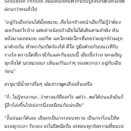
Sensitive Person สมองของคนพวกนี้รับรู้สิ่งรอบตัวละเอียด
อ่อนกว่าคนทั่วไป
“อยู่กับเฮียก่อนได้มั้ยหมวย…คือโลกข้างหน้าเฮียก็ไม่รู้ว่าต้อง
เจอกับอะไรบ้าง แต่อย่างน้อยถ้าเฮียไม่ได้เดินตามลำพัง หัน
หลังมาเจอหมวย เจอกิต เจอใครต่อใครที่เคยร่วมทุกข์ร่วมสุข
มาด้วยกัน หัวหกก้นขวิดร้องไห้ ดีใจ ชูมือด้วยกันบนเวทีรับ
รางวัล ตราบใดที่เรามีกันและกันแบบนี้ เฮียเชื่อว่าเราจะเผชิญ
ทุกสิ่งได้ นะหมวยนะ เห็นแก่วันเก่าๆ ของพวกเรา อยู่กับเฮีย
ก่อน”
อรชุมามีน้ำตาปริ่มๆ เม้มปากพูดเสียงสั่นเครือ
“ก็…ไม่รู้หรอกนะ…ว่าทางแก้คืออะไร แต่ว่า…พอได้บ่นแล้วมันก็
รู้สึกโล่งขึ้นไปเปลาะนึงเหมือนกันน่ะเฮีย”
“งั้นบ่นมาได้เลย เฮียจะเป็นกระสอบทราย เป็นกระโถนให้ห
มวยทุกเวลา รับรอง จะไม่ปิดมือถือ จะตอบทุกข้อความที่หมวย