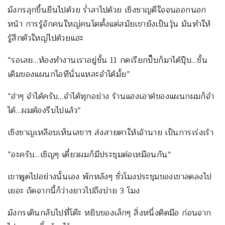
มังกรลุกขึ้นยืนไปด้วย ร่ำลาไปด้วย เชิงชาญดีใจจนออกนอก
หน้า การรู้จักคนใหญ่คนโตตั้งแต่สมัยเขายังเป็นวุ้น มันทำให้
รู้สึกตัวใหญ่ไปด้วยแฮะ
“รอเลย…ห้องทำงานเราอยู่ชั้น 11 กดเรียกปั๊บก็มาได้ปุ๊บ…ชั้น
เดิมของแผนกไอทีนั่นแหละจำได้มั้ย”
“ฮ่าๆ จำได้ครับ…จำได้ทุกอย่าง ร้านแฮงเอาต์ของแผนกผมก็จำ
ได้…ผมต้องรีบไปแล้ว”
เชิงชาญเหลือบเห็นเลขาฯ ส่งสายตาให้เจ้านาย เป็นการเร่งเร้า
“อะครับ…เชิญๆ เดี๋ยวผมก็มีประชุมต่อเหมือนกัน”
เขาพูดไปอย่างนั้นเอง พักหลังๆ ชั่วโมงประชุมของเขาลดลงไป
เยอะ ถัดจากนี้ก็ว่างยาวไปถึงบ่าย 3 โมง
มังกรเดินกลับไปที่โต๊ะ หยิบของเล็กๆ สิ่งหนึ่งติดมือ ก่อนจาก