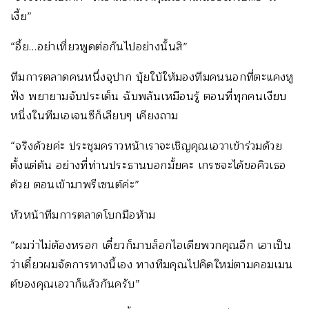
เงี้ย”
“อึ้ย…อย่าเที่ยวพูดต่อกันไปอย่างนั้นสิ”
ทีมการตลาดคนหนึ่งจุปาก บุ้ยใบ้ให้มองทีมคนนอกที่ตะแคงหู
ฟัง พยายามจับประเด็น ฉับพลันเหมือนรู้ ตอนที่ทุกคนเงียบ
หนึ่งในทีมเอเจนซีก็เลียบๆ เคียงถาม
“จริงด้วยค่ะ ประชุมคราวหน้าเราจะเชิญคุณเอวาเข้าร่วมด้วย
ตั้งแต่ต้น อย่างที่ท่านประธานบอกมั้ยคะ เกรซจะได้ขอคิวเธอ
ด้วย ตอนเข้ามาพรีเซนต์ค่ะ”
หัวหน้าทีมการตลาดโบกมือห้าม
“ผมว่าไม่ต้องหรอก เดี๋ยวก็มาบล็อกไอเดียพวกคุณอีก เอาเป็น
ว่าเดี๋ยวผมจัดการทางนี้เอง ทางทีมคุณไปคิดใหม่ตามคอมเมน
ต์ของคุณเอวาก็แล้วกันครับ”