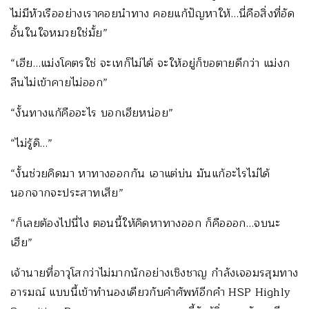
ไม่มีหัวเรืออย่างเราคอยนำทาง คอยแก้ปัญหาให้…นี่คือสิ่งที่อัด
อั้นในใจหมวยใช่มั้ย”
“เฮีย…แม่งโคตรใช่ จะเทก็ไม่ได้ จะให้อยู่ก็ขอตายดีกว่า แม่งก
ลืนไม่เข้าคายไม่ออก”
“งั้นทางแก้คืออะไร บอกเฮียหน่อย”
“ไม่รู้ดิ…”
“งั้นช่วยคิดมา หาทางออกกัน เอาแต่บ่น มันแก้อะไรไม่ได้
นอกจากจะประสาทเสีย”
“ก็เลยต้องไปนี่ไง ตอนนี้ให้คิดหาทางออก ก็คือออก…จบนะ
เฮีย”
เจ้านายที่อาวุโสกว่าไม่มากนักอย่างเชิงชาญ กำลังเจอมรสุมทาง
อารมณ์ แบบนี้เข้าทำนองเดียวกับคำศัพท์อีกคำ HSP Highly