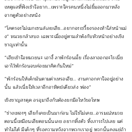
เหตุผลที่ฟังเข้าใจยาก…เพราะใครคนหนึ่งไม่ยิ้มออกมาหลัง
จากดูตัวอย่างหนัง
“โคตรจะไม่เมกเซนส์เลยเฮีย…อยากจะเขวี้ยงรองเท้าใส่หน้าแม่
ง” หมวยกล้าสบถ เฉพาะเมื่ออยู่ตามลำพังกับหัวหน้าอย่างเชิง
ชาญเท่านั้น
“เฮียเข้าใจหมวยนะ เอางี้ ลาพักร้อนมั้ย เรื่องลาออกอะไรเนี่ย
เอาไว้พักร้อนจบค่อยมาคิดกันใหม่”
“พักร้อนให้เด็กมันตามด่าเหรอเฮีย… งานคาอกคาใจอยู่อย่าง
นั้น แล้วเนี่ยให้เวลาอีกอาทิตย์เดียวส่ง พ่อง”
เชิงชาญสะดุด อรอุมาถึงกับต้องยกมือไหว้ขอโทษ
“ช่างเหอะๆ เฮียก็เคยเป็นมาก่อน ไม่ใช่ไม่เคย…อารมณ์หมวย
ตอนนี้เหมือนเฮียตอนนั้นเลย อยากทิ้งตัว ทิ้งภาระไปเลย แต่
ทำไม่ได้ มีเด็กๆ ที่รอความหวังจากพวกเราอยู่ พวกนั้นคงแย่ถ้า