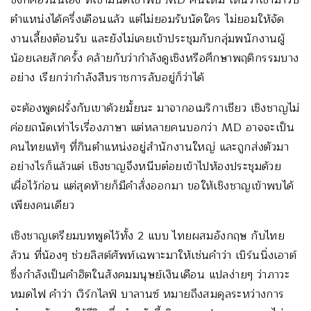
ตำแหน่งได้ครึ่งเดือนแล้ว แต่ไม่ยอมรับนัดใคร ไม่ยอมให้จัด
งานเลี้ยงต้อนรับ และยังไม่เคยเข้าประชุมกับกลุ่มพนักงานผู้
น้อยเลยสักครั้ง คล้ายกับว่ากำลังดูเชิงหรือศึกษาพฤติกรรมบาง
อย่าง เรียกว่ากำลังสืบราชการลับอยู่ก็ว่าได้
จะต้องพูดฝรั่งกับเขาด้วยมั้ยนะ มาจากอเมริกาเชียว เชิงชาญไม่
ค่อยถนัดเท่าไรเรื่องภาษา แต่หลายคนบอกว่า MD อาจจะเป็น
คนไทยแท้ๆ ที่กินตำแหน่งอยู่สำนักงานใหญ่ และถูกส่งตัวมา
อย่างไรก็แล้วแต่ เชิงชาญจึงหนีบต๋อยเข้าไปห้องประชุมด้วย
เผื่อไว้ก่อน แต่สุดท้ายก็มีคำสั่งออกมา ขอให้เชิงชาญเข้าพบได้
เพียงคนเดียว
เชิงชาญเตรียมบทพูดไว้ทั้ง 2 แบบ ไทยผสมอังกฤษ กับไทย
ล้วน ที่น้องๆ ช่วยลิสต์ศัพท์เฉพาะมาให้เช่นคำว่า เบิร์นนิ่งเอาต์
ซึ่งกำลังเป็นคำฮิตในสังคมมนุษย์เงินเดือน แปลง่ายๆ ว่าภาวะ
หมดไฟ คำว่า เวิร์กไลฟ์ บาลานซ์ หมายถึงสมดุลระหว่างการ