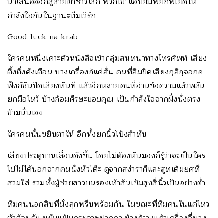
นำเสนอออกสู่สายตาชาวโลก พวกเขาแอบยิ้มพยักพเยิดให้
กำลังใจกันในฐานะทีมเวิร์ก
Good luck na krab
ใครคนหนึ่งเคาะตัวหนังสือเข้ากลุ่มสนทนาทางโทรศัพท์ เสียง
ตึ้งตึ่งดังเตือน บางเครื่องก็แค่สั่น คนที่ลืมปิดเสียงกุลีกุจอกด
ฟังก์ชันปิดเสียงทันที แล้วอีกหลายคนที่อ่านข้อความแล้วพลัน
ยกมือไหว้ บ้างค้อมศีรษะขอบคุณ เป็นกำลังใจจากฝั่งนั่งตรง
ข้ามนั่นเอง
ใครคนนั้นขยิบตาให้ อีกทั้งยกนิ้วโป้งสำทับ
เสียงประตูบานเลื่อนดังขึ้น โดยไม่ต้องหันมองก็รู้ว่าจะเป็นใคร
ไปไม่ได้นอกจากคนนั่งหัวโต๊ะ ดูจากสง่าราศีและสูทเต็มยศที่
สวมใส่ รวมทั้งผู้ช่วยสาวบนรองเท้าส้นเข็มสูงสี่นิ้วเป็นอย่างต่ำ
ทีมคนนอกสิบที่นั่งลุกพรึ่บพร้อมกัน ในขณะที่ทีมคนในแค่ไหว
ตัวต้อนรับ ขยับแฟ้มกระดาษปากกา บ้างก็วางแก้วเครื่องดื่มลง