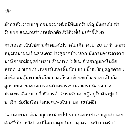
“ฮึๆ”
มังกรหัวเราะเบาๆ ก่อนจะผายมือให้แขกรับเชิญนั่งตรงโซฟา
รับแขก แน่นอนว่าเขาเลือกตัวหัวโต๊ะที่เป็นเก้าอี้เดี่ยว
การเจรจาเป็นไปตามกำหนดไม่ขาดไม่เกิน ครบ 20 นาที เลขาฯ
หนุ่มหน้ามนเป็นคนเคาะประตูจากข้างนอก มังกรมองเวลาจาก
นาฬิกาข้อมือมูลค่าหลายล้านบาท ใช่แน่ เชิงชาญมองไม่ผิด
หรอก เขาเคยเห็นเฟอร์นิเจอร์ชิ้นน้อยแบบนี้บนข้อมูลลูกค้าคน
สำคัญจนคุ้นตา แล้วอีกอย่างเบื้องหลังของมังกร เขาเป็นถึง
ลูกชายเจ้าของกิจการสินค้าเพอร์เซอนัลแคร์ยี่ห้อดังของ
ประเทศ คือหมายถึงมีสารตั้งต้นระดับเศรษฐีอยู่ในตัวอยู่แล้ว
นาฬิกาข้อมือเรือนไหนจะแพงในสายตาเขาได้อีก
“เสียดายนะ มีเวลาคุยกันน้อยไป ผมมีนัดกินข้าวกับลูกค้า เลย
ต้องรีบไป หวังว่าจะมีโอกาสคุยกันยาวๆ คราวหน้านะครับ”