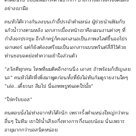
อย่างเบามือ
คนหัวโต๊ะวางก้นลงบนเก้าอี้ประจำตำแหน่ง ผู้ช่วยนำแฟ้มกับ
แก้วน้ำวางตามหลัง เอกสารเบื้องหน้าเขาคือแผนงานต่างๆ ที่
กำลังจะประชุม อีกสักครู่ก็คงจะเสนอเป็นภาพสไลด์ขึ้นจอโปร
เจกเตอร์ แต่ก็ยังต้องเตรียมเป็นเอกสารแบบพรินต์สี่สีไว้ด้วย
ท่านชอบจดย่อทำความเข้าใจส่วนตัว
“สวัสดีทุกคน โทษทีผมติดอีกงานนึง เอาละ ถ้าพร้อมก็เชิญเลย
นะ” คนหัวโต๊ะที่เพิ่งมาพูดก่อนทั้งที่ยังไม่ทันก้มดูรายงานใดๆ
“เอ่อ…เดี๋ยวนะ ลืมไป นี่แอพพรูฟแอดใช่มั้ย”
“ใช่ครับบอส”
คนตอบนั่งไม่ห่างจากหัวโต๊ะนัก เพราะรั้งตำแหน่งใหญ่กว่าคน
อื่นๆ ในทีม เขาใช้น้ำเสียงกึ่งทางการกึ่งนอบน้อม นั่นเพราะ
อายุมากกว่าบอสนิดหน่อย