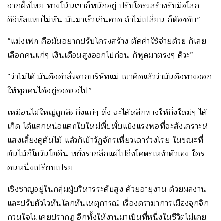
จากฝั่งไทย ทางโน้นเขาก็หนักอยู่ ปรับโครงสร้างรับมือโลก
ดิจิทัลแทบไม่ทัน มันมาเร็วเกินคาด ถ้าไม่เปลี่ยน ก็ต้องดับ”
“แม่งเฟก คือมันอยากปรับโครงสร้าง ตัดค่าใช้จ่ายด้วย ก็เลย
เลือกคนแก่ๆ เงินเดือนสูงออกไปก่อน ก็พูดมาตรงๆ ดิวะ”
“ว่าไม่ได้ มันคือคำสั่งจากบริษัทแม่ เขาคิดแล้วว่ามันคือทางออก
ให้ทุกคนได้อยู่รอดต่อไป”
เหมือนไม้ใหญ่ถูกลิดกิ่งแก่ๆ ทิ้ง จะได้หลีกทางให้กิ่งใหม่ๆ ได้
เกิด ได้แตกหน่อแตกใบใหม่พึ่บพั่บแข็งแรงพอที่จะสังเคราะห์
แสงเลี้ยงดูต้นไม้ แล้วก็เข้าวัฏจักรเหี่ยวเฉาร่วงโรย ในขณะที่
ต้นไม้ก็โตวันโตคืน หยั่งรากลึกแผ่ไปถึงโคตรเหง้าตัวเอง ใคร
คนหนึ่งเปรียบเปรย
เชิงชาญอยู่ในกลุ่มผู้บริหารระดับสูง ด้วยอายุงาน ด้วยผลงาน
และปรับตัวไวทันโลกทันเหตุการณ์ เรื่องดรามาการเมืองจุกจิก
กวนใจไม่เคยปรากฏ อีกทั้งให้งานมาเป็นที่หนึ่งในชีวิตไม่เคย