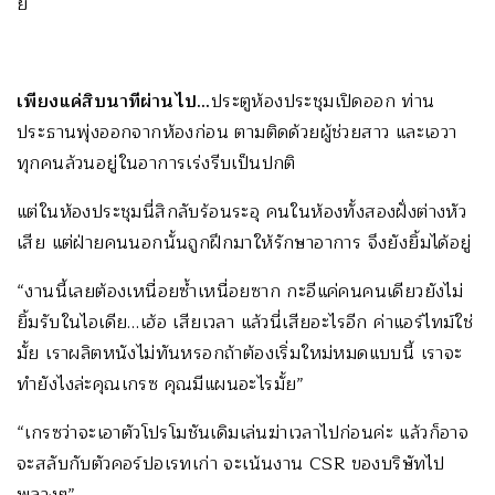
ย
เพียงแค่สิบนาทีผ่านไป…
ประตูห้องประชุมเปิดออก ท่าน
ประธานพุ่งออกจากห้องก่อน ตามติดด้วยผู้ช่วยสาว และเอวา
ทุกคนล้วนอยู่ในอาการเร่งรีบเป็นปกติ
แต่ในห้องประชุมนี่สิกลับร้อนระอุ คนในห้องทั้งสองฝั่งต่างหัว
เสีย แต่ฝ่ายคนนอกนั้นถูกฝึกมาให้รักษาอาการ จึงยังยิ้มได้อยู่
“งานนี้เลยต้องเหนื่อยซ้ำเหนื่อยซาก กะอีแค่คนคนเดียวยังไม่
ยิ้มรับในไอเดีย…เฮ้อ เสียเวลา แล้วนี่เสียอะไรอีก ค่าแอร์ไทม์ใช่
มั้ย เราผลิตหนังไม่ทันหรอกถ้าต้องเริ่มใหม่หมดแบบนี้ เราจะ
ทำยังไงล่ะคุณเกรซ คุณมีแผนอะไรมั้ย”
“เกรซว่าจะเอาตัวโปรโมชันเดิมเล่นฆ่าเวลาไปก่อนค่ะ แล้วก็อาจ
จะสลับกับตัวคอร์ปอเรทเก่า จะเน้นงาน CSR ของบริษัทไป
พลางๆ”