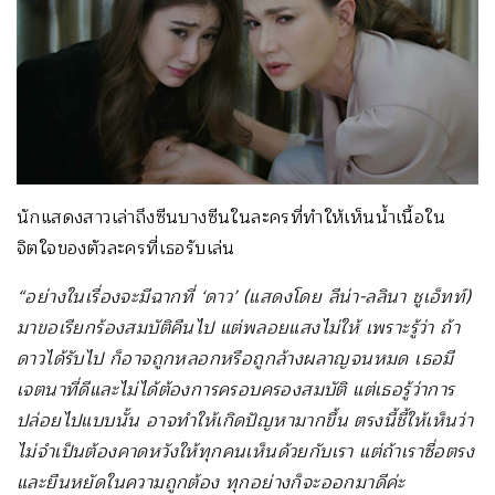
นักแสดงสาวเล่าถึงซีนบางซีนในละครที่ทำให้เห็นน้ำเนื้อใน
จิตใจของตัวละครที่เธอรับเล่น
“อย่างในเรื่องจะมีฉากที่ ‘ดาว’ (แสดงโดย ลีน่า-ลลินา ชูเอ็ทท์)
มาขอเรียกร้องสมบัติคืนไป แต่พลอยแสงไม่ให้ เพราะรู้ว่า ถ้า
ดาวได้รับไป ก็อาจถูกหลอกหรือถูกล้างผลาญจนหมด เธอมี
เจตนาที่ดีและไม่ได้ต้องการครอบครองสมบัติ แต่เธอรู้ว่าการ
ปล่อยไปแบบนั้น อาจทำให้เกิดปัญหามากขึ้น ตรงนี้ชี้ให้เห็นว่า
ไม่จำเป็นต้องคาดหวังให้ทุกคนเห็นด้วยกับเรา แต่ถ้าเราซื่อตรง
และยืนหยัดในความถูกต้อง ทุกอย่างก็จะออกมาดีค่ะ