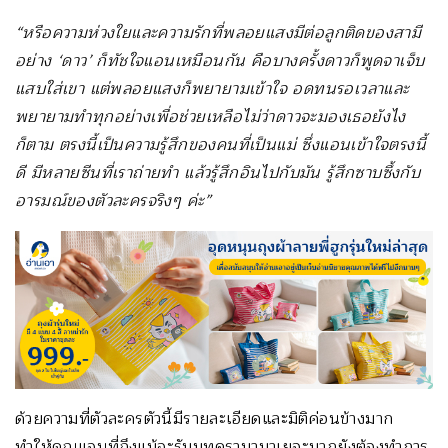
“หรือความห่วงใยและความรักที่พลอยแสงมีต่อลูกติดของสามี
อย่าง ‘ดาว’ ก็ทัชใจแอนเหมือนกัน คือบางครั้งดาวก็พูดจาเจ็บ
แสบใส่เขา แต่พลอยแสงก็พยายามเข้าใจ อดทนรอเวลาและ
พยายามทำทุกอย่างเพื่อช่วยเหลือไม่ว่าดาวจะมองเธอยังไง
ก็ตาม ตรงนี้เป็นความรู้สึกของคนที่เป็นแม่ ซึ่งแอนเข้าใจตรงนี้
ดี มีหลายซีนที่เราถ่ายทำ แล้วรู้สึกอินไปกับมัน รู้สึกซาบซึ้งกับ
อารมณ์ของตัวละครจริงๆ ค่ะ”
ด้วยความที่ตัวละครตัวนี้มีรายละเอียดและมิติค่อนข้างมาก
ทำให้คุณแอนที่ถึงแม้จะรับบทดรามามาเยอะมากยังต้องทำการ