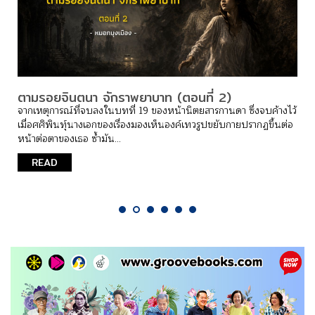
นที่ 2)
พงศกร กับรางวัลแห่งปี เมื่อปลายป
มนุษย์กับธรรมชาติ
ตยสารกานดา ซึ่งจบค้างไว้
ถือว่าเป็นปีพิเศษมากๆ ที่ปีนี้ คุณหมอโอ๊ต–
เทวรูปขยับกายปรากฏขึ้นต่อ
วัฒนะ สามารถคว้ารางวัลทรงเกียรติได้ถึง ๔ ราง
จะเป็นผลงานเรื่อง [&hel...
READ