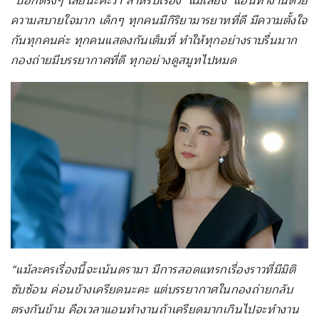
“บอกตรงๆ เลยนะคะว่า สำหรับเรื่อง ‘แม่เลี้ยง’ แอนทำงานด้วย
ความสบายใจมาก เด็กๆ ทุกคนมีกิริยามารยาทที่ดี มีความตั้งใจ
กันทุกคนค่ะ ทุกคนแสดงกันเต็มที่ ทำให้ทุกอย่างราบรื่นมาก
กองถ่ายมีบรรยากาศที่ดี ทุกอย่างดูสมูทไปหมด
“แม้ละครเรื่องนี้จะเน้นดรามา มีการสอดแทรกเรื่องราวที่มีมิติ
ซับซ้อน ค่อนข้างเครียดนะคะ แต่บรรยากาศในกองถ่ายกลับ
ตรงกันข้าม คือเวลาแอนทำงานถ้าเครียดมากเกินไปจะทำงาน