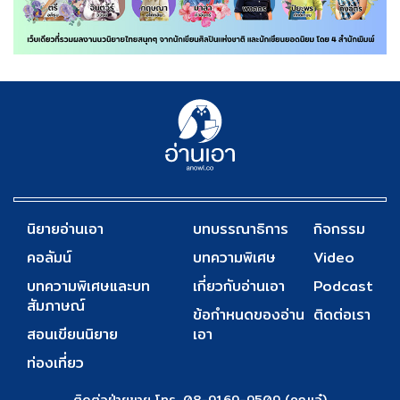
นิยายอ่านเอา
บทบรรณาธิการ
กิจกรรม
คอลัมน์
บทความพิเศษ
Video
บทความพิเศษและบท
เกี่ยวกับอ่านเอา
Podcast
สัมภาษณ์
ข้อกำหนดของอ่าน
ติดต่อเรา
สอนเขียนนิยาย
เอา
ท่องเที่ยว
ติดต่อฝ่ายขาย โทร. 08-9169-9509 (คุณเอ๋)