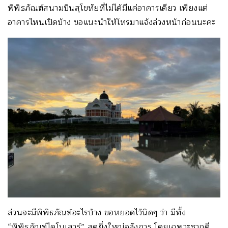
พิพิธภัณฑ์สนามบินสุโขทัยที่ไม่ได้มีแค่อาคารเดียว เพียงแต่
อาคารไหนเปิดบ้าง ขอแนะนำให้โทรมาแจ้งล่วงหน้าก่อนนะคะ
ส่วนจะมีพิพิธภัณฑ์อะไรบ้าง ขอหยอดไว้นิดๆ ว่า มีทั้ง
“พิพิธภัณฑ์ไดโนเสาร์” สุดยิ่งใหญ่อลังการ โดยเฉพาะซากดึ