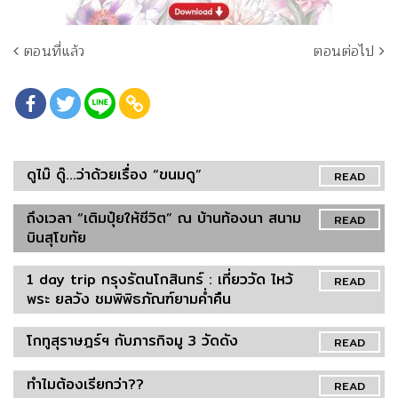
ตอนที่แล้ว
ตอนต่อไป
ดูไม๊ ดู๊...ว่าด้วยเรื่อง “ขนมดู”
READ
ถึงเวลา “เติมปุ๋ยให้ชีวิต” ณ บ้านท้องนา สนาม
READ
บินสุโขทัย
1 day trip กรุงรัตนโกสินทร์ : เที่ยววัด ไหว้
READ
พระ ยลวัง ชมพิพิธภัณฑ์ยามค่ำคืน
โกทูสุราษฎร์ฯ กับภารกิจมู 3 วัดดัง
READ
ทำไมต้องเรียกว่า??
READ