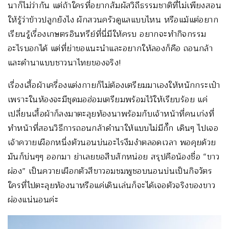
นาก็ไม่ว่ากัน แต่ถ้าใครที่อยากสัมผัสวิถีธรรมชาติที่ไม่เพียงสอน
ให้รู้ว่าข้าวปลูกยังไง ผักสวนครัวดูแลแบบไหน หรือแม้แต่อยาก
เรียนรู้เรื่องเกษตรอินทรีย์ที่นี่มีให้ครบ อยากจะทำกิจกรรม
อะไรบอกได้ แต่ที่ย่าขอแนะนำและอยากให้ลองก็คือ ถอนกล้า
และดำนาแบบชาวนาไทยของจริง!
เรื่องเสื้อผ้าเครื่องแต่งกายก็ไม่ต้องเตรียมมาเองให้หนักกระเป๋า
เพราะในห้องจะมีชุดมอฮ่อมเตรียมพร้อมไว้ให้เรียบร้อย แค่
เปลี่ยนเสื้อผ้าก็ลงมาตะลุยท้องนาพร้อมกับเจ้าหน้าที่คนเก่งที่
ทำหน้าที่สอนวิธีการถอนกล้าดำนาให้แบบไม่มีกั๊ก เดินๆ ไปเจอ
เจ้าควายเผือกหนึ่งตัวนอนบ่นอะไรงึมงำตลอดเวลา พอคุยด้วย
มันก็บ่นๆๆ ออกมา ย่าเลยขอสืบสักหน่อย สรุปคือน้องชื่อ “ขาว
ผ่อง” เป็นควายเผือกตัวสีขาวอมชมพูชอบนอนบ่นเป็นกิจวัตร
ใครที่ไปตะลุยท้องนาหรือแค่เดินเล่นก็จะได้เจอตัวจริงของขาว
ผ่องแน่นอนค่ะ