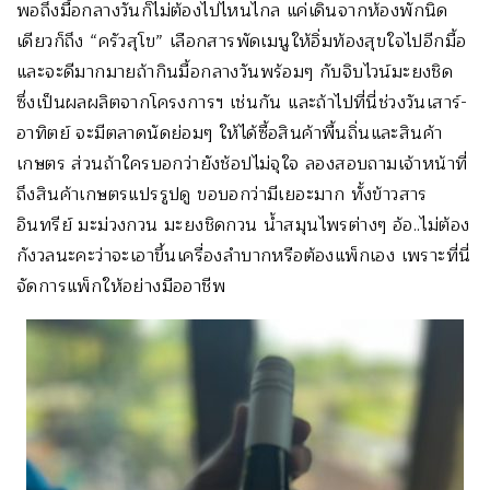
พอถึงมื้อกลางวันก็ไม่ต้องไปไหนไกล แค่เดินจากห้องพักนิด
เดียวก็ถึง “ครัวสุโข” เลือกสารพัดเมนูให้อิ่มท้องสุขใจไปอีกมื้อ
และจะดีมากมายถ้ากินมื้อกลางวันพร้อมๆ กับจิบไวน์มะยงชิด
ซึ่งเป็นผลผลิตจากโครงการฯ เช่นกัน และถ้าไปที่นี่ช่วงวันเสาร์-
อาทิตย์ จะมีตลาดนัดย่อมๆ ให้ได้ซื้อสินค้าพื้นถิ่นและสินค้า
เกษตร ส่วนถ้าใครบอกว่ายังช้อปไม่จุใจ ลองสอบถามเจ้าหน้าที่
ถึงสินค้าเกษตรแปรรูปดู ขอบอกว่ามีเยอะมาก ทั้งข้าวสาร
อินทรีย์ มะม่วงกวน มะยงชิดกวน น้ำสมุนไพรต่างๆ อ้อ..ไม่ต้อง
กังวลนะคะว่าจะเอาขึ้นเครื่องลำบากหรือต้องแพ็กเอง เพราะที่นี่
จัดการแพ็กให้อย่างมืออาชีพ