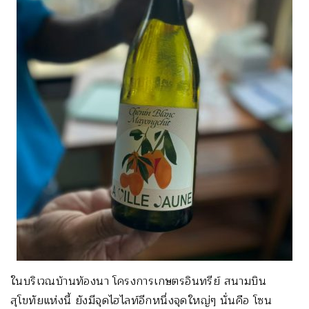
ในบริเวณบ้านท้องนา โครงการเกษตรอินทรีย์ สนามบิน
สุโขทัยแห่งนี้ ยังมีจุดไฮไลท์อีกหนึ่งจุดใหญ่ๆ นั่นคือ โซน