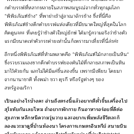
กดําบรรพ์ที่หลากหลายในสภาพสมบูรณ์จากทั่วทุกมุมโลก
“พิพิธภัณฑ์ช้าง” ที่พาย่าเข้าสู่อาณาจักรช้าง ซึ่งที่นี่คือ
พิพิธภัณฑ์ช้างดึกดำบรรพ์แห่งเดียวที่มีขนาดใหญ่ที่สุดในโลก
คิดดูนะคะ ที่เคยรู้ว่าช้างตัวใหญ่ยักษ์ ได้มารู้ความจริงว่าช้างตัว
แรกมีขนาดเท่าตัวกระต่ายเท่านั้นก็เพราะมาเที่ยวที่นี่ล่ะค่ะ
อีกหนึ่งพิพิธภัณฑ์ที่ห้ามพลาดคือ “พิพิธภัณฑ์ไม้กลายเป็นหิน”
ซึ่งรวบรวมเองซากดึกดำบรรพ์ของต้นไม้ที่กลายสภาพเป็นหิน
มาไว้ด้วยกัน และไม่ได้มีแค่ชิ้นสองชิ้น เพราะมีเพียบ โดยมา
จากนานาชาติ ทั้งพม่า ชวา ตุรกี หรือรัฐต่างๆ ของ
สหรัฐอเมริกา
เป็นอย่างไรบ้างคะ อ่านถึงตรงนี้แล้วอยากตีตั๋วขึ้นเครื่องไป
สุโขทัยกันเลยไหม ถ้าอยากพักกาย กินอาหารอร่อยที่ดีต่อ
สุขภาพ หลีกหนีความวุ่นวาย และอยากเพิ่มพลังชีวิตละก็
ลองแวะมาดูที่บ้านท้องนา โครงการเกษตรอินทรีย์ สนามบิน