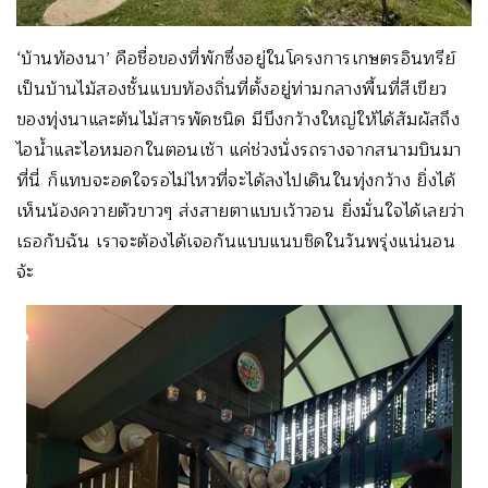
‘บ้านท้องนา’ คือชื่อของที่พักซึ่งอยู่ในโครงการเกษตรอินทรีย์
เป็นบ้านไม้สองชั้นแบบท้องถิ่นที่ตั้งอยู่ท่ามกลางพื้นที่สีเขียว
ของทุ่งนาและต้นไม้สารพัดชนิด มีบึงกว้างใหญ่ให้ได้สัมผัสถึง
ไอน้ำและไอหมอกในตอนเช้า แค่ช่วงนั่งรถรางจากสนามบินมา
ที่นี่ ก็แทบจะอดใจรอไม่ไหวที่จะได้ลงไปเดินในทุ่งกว้าง ยิ่งได้
เห็นน้องควายตัวขาวๆ ส่งสายตาแบบเว้าวอน ยิ่งมั่นใจได้เลยว่า
เธอกับฉัน เราจะต้องได้เจอกันแบบแนบชิดในวันพรุ่งแน่นอน
จ้ะ