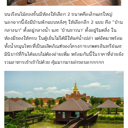
บนเรือนไม้สองชั้นมีห้องให้เลือก 2 ขนาดคือเล็กและใหญ่
นอกจากนี้ยังมีบ้านพักแบบหลังๆ ให้เลือกอีก 2 แบบ คือ “บ้าน
กลางนา” ตั้งอยู่กลางน้ำ และ ‘บ้านชาวนา’ ตั้งอยู่ริมตลิ่ง ใน
ห้องมีของให้ครบ ในตู้เย็นไม่ได้มีให้แค่น้ำเปล่า แต่จัดมาพร้อม
ทั้งน้ำสมุนไพรที่เป็นผลิตภัณฑ์ของโครงการเกษตรอินทรีย์และ
มินิบาร์ที่กินได้แบบไม่ต้องจ่ายเพิ่ม พร้อมกันนี้ในราคาที่จ่ายยัง
รวมอาหารเช้าเข้าไปด้วย คุ้มมากมายอ่ะขอบอกกกกก