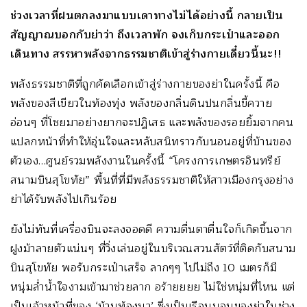
ช่วงเวลาที่ฝนตกลงมาแบบเดาทางไม่ได้อย่างนี้ กลายเป็น
สัญญาณบอกกับย่าว่า ถึงเวลาพัก จงเก็บกระเป๋าและออก
เดินทาง สรรหาพลังจากธรรมชาติเข้าสู่ร่างกายเดี๋ยวนี้นะ!!
พลังธรรมชาติที่ถูกคัดเลือกเข้าสู่ร่างกายของย่าในครั้งนี้ คือ
พลังของสีเขียวในท้องทุ่ง พลังของกลิ่นดินปนกลิ่นขี้ควาย
อ่อนๆ ที่โชยมาอย่างยากจะปฏิเสธ และพลังของรอยยิ้มจากคน
แปลกหน้าที่ทำให้อุ่นใจและหลับสนิทราวกับนอนอยู่ที่บ้านของ
ตัวเอง…ศูนย์รวมพลังงานในครั้งนี้ “โครงการเกษตรอินทรีย์
สนามบินสุโขทัย” พื้นที่ที่มีพลังธรรมชาติให้สาวเมืองกรุงอย่าง
ย่าได้รับพลังไปเกินร้อย
ยังไม่ทันที่เครื่องบินจะลงจอดดี ความตื่นตาตื่นใจก็เกิดขึ้นจาก
ฝูงม้าลายตัวแน่นๆ ที่วิ่งเล่นอยู่ในบริเวณสวนสัตว์ที่ติดกับสนาม
บินสุโขทัย พอรับกระเป๋าเสร็จ ลากๆๆ ไปไม่ถึง 10 เมตรก็มี
หนุ่มล่ำน้ำใจงามเข้ามาช่วยลาก อร้ายยยย ไม่ใช่หนุ่มที่ไหน แต่
เป็นเจ้าหน้าที่ของ ‘บ้านท้องนา’ ซึ่งเป็นเรือนนอนของย่าในช่วง