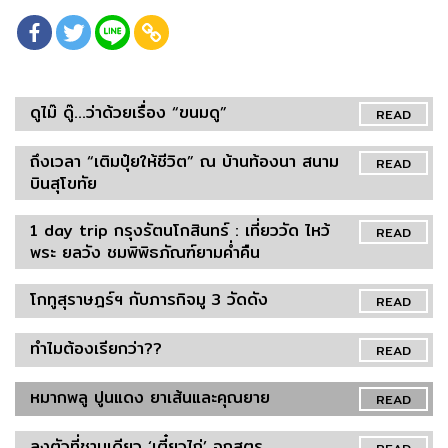
ดูไม๊ ดู๊...ว่าด้วยเรื่อง “ขนมดู”
READ
ถึงเวลา “เติมปุ๋ยให้ชีวิต” ณ บ้านท้องนา สนาม
READ
บินสุโขทัย
1 day trip กรุงรัตนโกสินทร์ : เที่ยววัด ไหว้
READ
พระ ยลวัง ชมพิพิธภัณฑ์ยามค่ำคืน
โกทูสุราษฎร์ฯ กับภารกิจมู 3 วัดดัง
READ
ทำไมต้องเรียกว่า??
READ
หมากพลู ปูนแดง ยาเส้นและคุณยาย
READ
ลงตัวที่ชามเดียว ‘เตี๋ยวไก่’ จกสูตร
READ