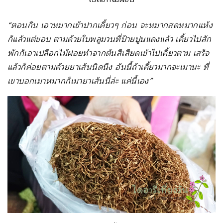
“ตอนกิน เอาหมากเข้าปากเคี้ยวๆ ก่อน จะหมากสดหมากแห้ง
ก็แล้วแต่ชอบ ตามด้วยใบพลูมวนที่ป้ายปูนแดงแล้ว เคี้ยวไปสัก
พักก็เอาเปลือกไม้ฝอยทำจากต้นสีเสียดเข้าไปเคี้ยวตาม เสร็จ
แล้วก็ค่อยตามด้วยยาเส้นนิดนึง อันนี้ถ้าเคี้ยวมากจะเมานะ ที่
เขาบอกเมาหมากก็เมายาเส้นนี่ล่ะ แค่นี้เอง”