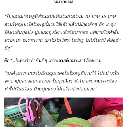
หมากแห้ง
“ในชุดหมากพลูที่ส่วนมากเห็นในถาดโฟม 10 บาท 15 บาท
ส่วนใหญ่เขาใส่ใบพลูที่มวนไว้แล้ว แล้วก็มีถุงเล็กๆ อีก 2 ถุง
ใส่ยาเส้นถุงนึง ปูนแดงถุงนึง แล้วก็หมากสด แต่ยายไม่ทำงั้น
หรอกนะ เพราะเราจะเอาไปไหว้พระไหว้ครู ไม่ได้ไหว้ผี ต้องทำ
ดีๆ”
คือ?…ก็เห็นว่าทำกันดีๆ เอาพลาสติกมาแรปไว้งดงาม
“แม่ค้าบางคนเขาไม่ป้ายปูนแดงในใบพลูที่มวนไว้ ไม่อย่างนั้น
จะเอาปูนแดงแยกออกมาในถุงเล็กๆ ทำไม จะถวายพระต้อง
ทำให้เรียบร้อย ป้ายปูนแดงให้เสร็จแล้วค่อยมวน”