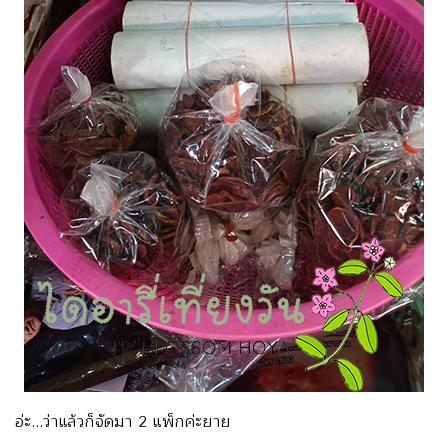
อ่ะ…ว่าแล้วก็จัดมา 2 แพ็กค่ะยาย