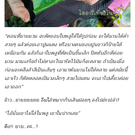
“ตอนที่ยายมวน จะตัดขอบใบพลูให้ได้รูปก่อน จะได้มวนได้คำ
สวยๆ แล้วค่อยเอาปูนแดง หรือบางคนชอบปูนขาวก็ป้ายได้
เหมือนกัน แล้วก็เอาใบพลูที่ตัดเป็นชิ้นเล็ก ปิดทับอีกทีค่อย
มวน มวนเสร็จถ้าไม่หาอะไรมารัดไว้มันก็จะคลาย ถ้าเป็นเมื่อ
ก่อนจะคลึงสำลีเป็นเส้นๆ เอามาพันมวนไม่ให้คลาย แต่สมัยนี้
เอาเร็ว ก็ตัดหลอดเป็นวงเล็กๆ สวมไปแทน จะเอาไปเคี้ยวค่อย
เอาออก”
อ้าว…ยายยยยยย ลืมใส่หมากกับเส้นฝอยๆ ลงไปอ่ะเปล่า?
“ไอ้นั่นเขาไม่ใส่ในพลู เขาในปากเลย”
ตึง!! ยาย…คะ…?