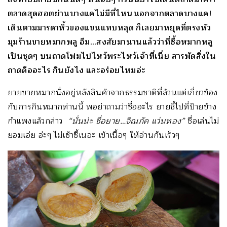
ตลาดสุดฮอตย่านบางแคไม่มีที่ไหนนอกจากตลาดบางแค!
เดินตามมารดาหิ้วของแขนแทบหลุด ก็เลยมาหยุดที่ตรงหัว
มุมร้านขายหมากพลู อืม…สงสัยมานานแล้วว่าที่ซื้อหมากพลู
เป็นชุดๆ บนถาดโฟมไปไหว้พระไหว้เจ้าที่เนี่ย สารพัดสิ่งใน
ถาดคืออะไร กินยังไง และอร่อยไหมอ่ะ
ยายขายหมากนั่งอยู่หลังสินค้าจากธรรมชาติที่ล้วนแต่เกี่ยวข้อง
กับการกินหมากท่านนี้ พอย่าถามว่าชื่ออะไร ยายชี้ไปที่ป้ายข้าง
กำแพงแล้วกล่าว
“นั่นน่ะ ชื่อยาย…จิณภัค แว่นทอง”
ชื่อเล่นไม่
ยอมเอ่ย อ่ะๆ ไม่เซ้าซี้เนอะ เข้าเนื้อๆ ให้อ่านกันเร็วๆ