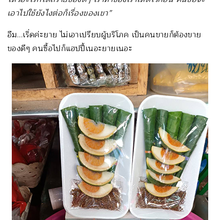
เอาไปใช้ยังไงต่อก็เรื่องของเขา”
อืม…เริ่ดค่ะยาย ไม่เอาเปรียบผู้บริโภค เป็นคนขายก็ต้องขาย
ของดีๆ คนซื้อไปก็แฮปปี้เนอะยายเนอะ