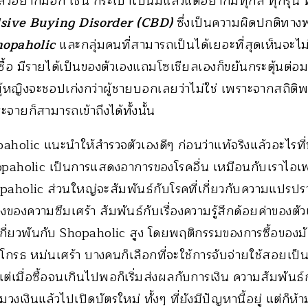
้วอยากมีอีก เช่น กระเป๋าใบนี้มีแล้วแต่อยากมีทุกสี ทุกรุ่น ท
sive Buying Disorder (CBD)
ซึ่งเป็นความผิดปกติทางพ
hopaholic
และกลุ่มคนที่สามารถเป็นได้เยอะที่สุดเห็นจะไ
ื้อ มีรายได้เป็นของตัวเองแถมโซเชียลเองก็ขยันกระตุ้นต่อม
ู้หญิงจะชอปเก่งกว่าผู้ชายบอกเลยว่าไม่ใช่ เพราะจากสถิติพ
ยก็สามารถเข้าถึงได้ทั้งนั้น
aholic แนะนำให้สำรวจตัวเองดีๆ ก่อนว่าแท้จริงแล้วอะไรที่ท
hopaholic เป็นการแสดงอาการของโรคอื่น เหมือนกับเราไอเพร
paholic ส่วนใหญ่จะสัมพันธ์กับโรคที่เกี่ยวกับความแปร
่องของความซึมเศร้า สัมพันธ์กับเรื่องความรู้สึกด้อยค่าของตัว
งเกี่ยวพันกับ Shopaholic สูง โดยพฤติกรรมของการซื้อของมักท
า โกรธ หม่นเศร้า บางคนก็เลือกที่จะใช้การจับจ่ายใช้สอยเป็
แต่เมื่อซื้อจนเกินไปพอก็เริ่มส่งผลกับการเงิน ความสัมพันธ
วงเงินแล้วไปเปิดบัตรใหม่ ทั้งๆ ที่ยังมีปัญหานี้อยู่ แต่ก็ห้