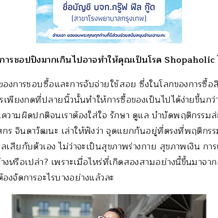
ับการชอปปิงมากเกินไปอาจทำให้คุณเป็นโรค Shopaholic 
 ของการชอบซื้อและการจับจ่ายใช้สอย ซึ่งในโลกของการซื้อสิน
เพียงกดที่ปลายนิ้วนั้นทำให้การซื้อของเป็นไปได้ง่ายขึ้นกว
็นความผิดปกติจนเราต้องใส่ใจ รักษา ดูแล บำบัดพฤติกรรมล่ะ
 จินดาวัฒนะ เล่าให้ฟังว่า จุดแยกกันอยู่ที่ตรงที่พฤติกรรม
ลเสียกับตัวเอง ไม่ว่าจะเป็นสุขภาพร่างกาย สุขภาพเงิน ก
งหรือเปล่า? เพราะเมื่อไหร่ที่เกิดสองสามอย่างนี้ขึ้นมาจาก
้องจัดการอะไรบางอย่างแล้วละ