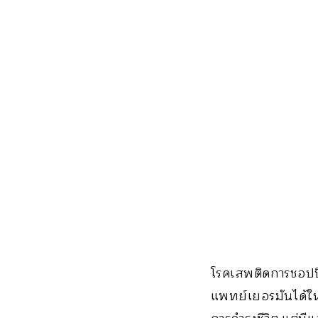
โรคเสพติดการชอปปิ
แพทย์เยอรมันได้ให้ค