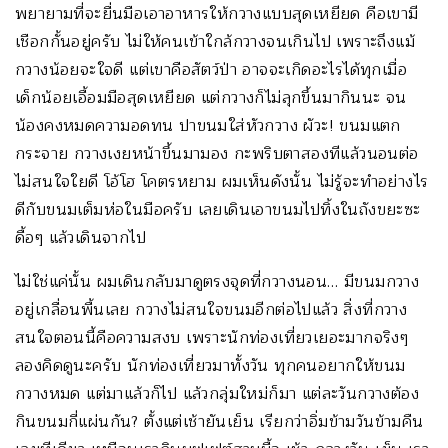
พยายามที่จะยื่นมือเอาอาหารให้กวางแบบสุดเหยียด คือเขามี
เชือกกั้นอยู่ครับ ไม่ให้คนเข้าใกล้กวางจนเกินไป เพราะถึงแม้
กวางน้อยจะใจดี แต่เขาคือสัตว์ป่า อาจจะเกิดอะไรได้ทุกเมื่อ
เด็กน้อยเอื้อมมือสุดเหยียด แต่กวางก็ไม่ลุกขึ้นมากินนะ จน
น้องคงหมดความอดทน ปาขนมใส่หัวกวาง ผัวะ! ขนมแตก
กระจาย กวางเงยหน้าขึ้นมามอง กะพริบตาสองทีแล้วนอนต่อ
ไม่สนใจใยดี โอ้โฮ โคตรหยาม ผมเห็นดังนั้น ไม่รู้จะทำอย่างไร
ดีกับขนมเต็มห่อในมือครับ เลยเดินเอาขนมไปทิ้งในถังขยะซะ
ดื้อๆ แล้วเดินจากไป
ไม่ใช่แค่นั้น ผมเดินกลับมาดูตรงจุดที่กวางนอน… มีขนมกวาง
อยู่เกลื่อนพื้นเลย กวางไม่สนใจขนมอีกต่อไปแล้ว สิ่งที่กวาง
สนใจตอนนี้คือความสงบ เพราะนักท่องเที่ยวเยอะมากจริงๆ
ลองคิดดูนะครับ นักท่องเที่ยวมาทั้งวัน ทุกคนอยากให้ขนม
กวางหมด แต่มาแล้วก็ไป แล้วกลุ่มใหม่ก็มา แต่ละวันกวางต้อง
กินขนมกี่แผ่นกัน? ตั้งแต่เช้ายันเย็น เรียกว่าอิ่มข้ามวันข้ามคืน