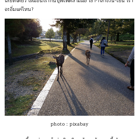
เลยทีเดียว เหมือนเรากินบุฟเฟต์สามมื้อ เช้า-กลางวัน-เย็น เรา
จะอิ่มแค่ไหน?
photo : pixabay