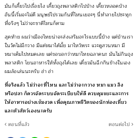
มันก็เคี้ยวไปเรื่อยไง เคี้ยวถุงพลาสติกไปบ้าง เคี้ยวหลอดบ้าง
อันนี้เริ่มจะไม่ดี มนุษย์ไปรวมกันที่ไหนเยอะๆ นี่ทำลายไปซะทุก
ที่จริงๆ ไม่ว่าจะชาติไหนก็ตาม
สุดท้าย ผมว่าเมืองไทยน่าจะส่งเสริมอะไรแบบนี้บ้าง แต่บ้านเรา
ในวัดไม่มีกวาง มีแต่หมาได้มั้ย มาไหว้พระ แวะดูสวนหมา มี
หมาเต็มไปหมดเลย แต่ขอบอกว่าหมาไทยฉลาดนะ มันไม่กินถุง
พลาสติก โยนอาหารให้ทั้งถุงได้เลย เดี๋ยวมันฉีกกินข้างในเอง
ผมล้อเล่นนะครับ ฮ่า ฮ่า
ที่จริงแล้ว ไม่ว่าจะที่ไหน และไม่ว่าจะกวาง หมา แมว ลิง
หรือปลา ก็ควรจัดระบบจัดระเบียบให้ดี ควบคุมขยะและการ
ให้อาหารอย่างเข้มงวด เพื่อคุณภาพชีวิตของนักท่องเที่ยว
และตัวสัตว์เองนะครับ
ตอนที่แล้ว
ตอนต่อไป