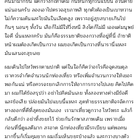
คนมามากขึ้น แต่กวางก็เท่าเดิม กินหนักทุกวันแบบนี้ อ้วนตาย
แน่นอนครับ ลองเอาไปตรวจสุขภาพสิ ทุกตัวต้องเป็นเบาหวาน
ไม่ก็ความดันและไขมันในเลือดสูง เพราะอยู่สุขสบายเกินไป
กินๆ นอนๆ ทั้งวัน เสือก็ไม่มีให้วิ่งหนี สิงโตก็ไม่มี เจอแต่มนุษย์
ใจดี นั่นแหละครับ มันก็คือธรรมชาติของกวางที่อยู่ที่นี่ ถ้าชาติ
หน้าผมต้องเกิดเป็นกวาง ผมขอเกิดเป็นกวางที่นารานี่แหละ
มันแสนจะสุขเลย
ผมเดินไปไหว้พระตามปกติ แต่ในใจก็คิดว่าอะไรคือจุดสมดุล
เราควรจำกัดจำนวนนักท่องเที่ยว หรือเพิ่มจำนวนกวางให้เยอะ
พอกันแน่ หรือควรจะยกเลิกการให้อาการกวางไปเลย คิดไปคิด
มา ผมก็ได้ข้อสรุปว่า อย่าไปคิดมันเลย ทั้งสองทางต่างมีข้อดี
และข้อเสีย ปล่อยมันไปแบบนี้แหละ สุดท้ายธรรมชาติจะจัดการ
ทางออกที่ดีที่สุดของมันเอง เรามาเที่ยวดูกวาง ไหว้พระ แล้วก็
กลับดีกว่า อย่าทิ้งขยะไว้ ช่วยกันรักษาสภาพเดิม เพราะเมื่อ
ก่อนที่นี่ดูแลดีมาก สะอาด นักท่องเที่ยวมีระเบียบ แต่พอคน
มากขึ้นก็เริ่มคุมยาก ผมเริ่มเห็นขยะบ้างแล้ว และกวางบางตัว