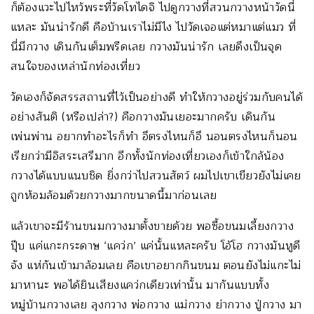
ก็ต้องแวะไปไหว้พระที่วัดโทไดจิ ไปดูกวางที่สวนกวางหน้าวัดนี่
แหละ มันน่ารักดี คือบ้านเราไม่มีไง ไปวัดเจอแต่หมาแต่แมว ที่
นี่มีกวาง เดินกันเต็มพรืดเลย กวางมันน่ารัก เลยดึงเป็นจุด
สนใจของเหล่านักท่องเที่ยว
วัดเองก็จัดสรรสถานที่ไว้เป็นอย่างดี ทำให้กวางอยู่ร่วมกับคนได้
อย่างสันติ (หรือเปล่า?) คือกวางมันเยอะมากครับ เดินกัน
เพ่นพ่าน อยากทำอะไรก็ทำ อึตรงไหนก็อึ นอนตรงไหนก็นอน
เรียกว่ามีอิสระเสรีมาก อีกทั้งนักท่องเที่ยวเองก็เข้าใกล้น้อง
กวางได้แบบแนบชิด ยิ่งกว่าไปสวนสัตว์ ผมไปเขาเขียวยังไม่เคย
ถูกห้อมล้อมด้วยกวางมากขนาดนี้มาก่อนเลย
แล้วเขาจะมีร้านขนมกวางมาตั้งขายด้วย พอซื้อขนมเลี้ยงกวาง
ปุ๊บ แค่แกะกระดาษ ‘แคว่ก’ แค่นั้นแหละครับ โอ้โฮ กวางมันหูดี
จัง แห่กันเข้ามาล้อมเลย คือเขาอยากกินขนม ตอนยังไม่แกะไม่
มาหานะ พอได้ยินเสียงแคว่กเดียวเท่านั้น มากันแบบทั้ง
หมู่บ้านกวางเลย ลุงกวาง พ่อกวาง แม่กวาง ย่ากวาง ปู่กวาง มา