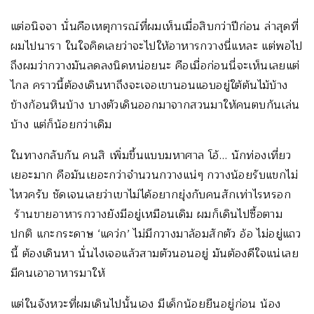
แต่อนิจจา นั่นคือเหตุการณ์ที่ผมเห็นเมื่อสิบกว่าปีก่อน ล่าสุดที่
ผมไปนารา ในใจคิดเลยว่าจะไปให้อาหารกวางนี่แหละ แต่พอไป
ถึงผมว่ากวางมันลดลงนิดหน่อยนะ คือเมื่อก่อนนี่จะเห็นเลยแต่
ไกล คราวนี้ต้องเดินหาถึงจะเจอเขานอนแอบอยู่ใต้ต้นไม้บ้าง
ข้างก้อนหินบ้าง บางตัวเดินออกมาจากสวนมาให้คนตบก้นเล่น
บ้าง แต่ก็น้อยกว่าเดิม
ในทางกลับกัน คนสิ เพิ่มขึ้นแบบมหาศาล โอ้… นักท่องเที่ยว
เยอะมาก คือมันเยอะกว่าจำนวนกวางแน่ๆ กวางน้อยรับแขกไม่
ไหวครับ ชัดเจนเลยว่าเขาไม่ได้อยากยุ่งกับคนสักเท่าไรหรอก
ร้านขายอาหารกวางยังมีอยู่เหมือนเดิม ผมก็เดินไปซื้อตาม
ปกติ แกะกระดาษ ‘แคว่ก’ ไม่มีกวางมาล้อมสักตัว อ้อ ไม่อยู่แถว
นี้ ต้องเดินหา นั่นไงเจอแล้วสามตัวนอนอยู่ มันต้องดีใจแน่เลย
มีคนเอาอาหารมาให้
แต่ในจังหวะที่ผมเดินไปนั้นเอง มีเด็กน้อยยืนอยู่ก่อน น้อง