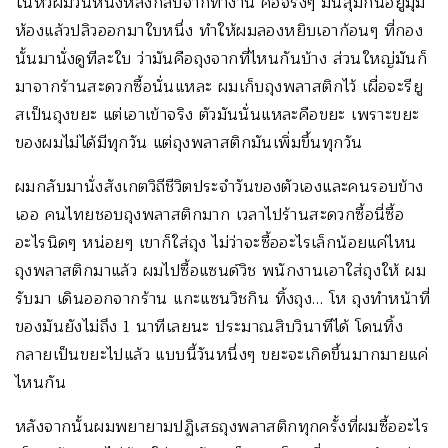
ในหัวผมวันหนึ่งหลังกลับจากทำงาน คือจริงๆ มันสุมกันอยู่มุม
ห้องแล้วปลิวออกมาใบหนึ่ง ทำให้ผมลองหยิบเอาก้อนๆ ที่กอง
นั้นมานั่งดูทีละใบ ว่ามันคือถุงจากที่ไหนกันบ้าง ส่วนใหญ่มันก็
มาจากร้านสะดวกซื้อนั่นแหละ ผมเก็บถุงพลาสติกไว้ เผื่อจะรียู
สเป็นถุงขยะ แต่เอาเข้าจริง ตัวมันนั่นแหละคือขยะ เพราะขยะ
ของผมไม่ได้มีทุกวัน แต่ถุงพลาสติกมันเพิ่มขึ้นทุกวัน
ผมกลับมานั่งสังเกตวิถีชีวิตประจำวันของตัวเองและคนรอบข้าง
เออ คนไทยชอบถุงพลาสติกมาก เวลาไปร้านสะดวกซื้อนี่ซื้อ
อะไรนิดๆ หน่อยๆ เขาก็ใส่ถุง ไม่ว่าจะซื้ออะไรเล็กน้อยแค่ไหน
ถุงพลาสติกมาแล้ว ผมไปซื้อแซนด์วิช พนักงานเอาใส่ถุงให้ ผม
รับมา เดินออกจากร้าน แกะแซนวิชกิน ทิ้งถุง… โห ถุงทำหน้าที่
ของมันยังไม่ถึง 1 นาทีเลยนะ ประมาณสิบวินาทีได้ โดนทิ้ง
กลายเป็นขยะไปแล้ว แบบนี้วันหนึ่งๆ ขยะจะเกิดขึ้นมากมายแค่
ไหนกัน
หลังจากนั้นผมพยายามปฏิเสธถุงพลาสติกทุกครั้งที่ผมซื้ออะไร