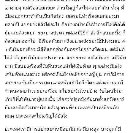
เอาง่ายๆ แค่เรื่องแยกขยะ ส่วนใหญ่ก็จะไม่ค่อยทำกัน ทั้งๆ ที่
เมืองนอกเขาทำกันเป็นกิจวัตร เยอรมนีทำเรื่องแยกขยะมา
หลายปี แยกขยะแล้วได้อะไร คือบางอย่างมันทำการรีไซเคิลได้
มันเลยต้องแยก ขยะบางประเภทต้องมีวิธีกำจัดอีกแบบหนึ่ง ก็
ต้องแยกออกไป ซีเรียสกันมากถึงขนาดถังขยะนี่มีประมาณ 4-
5 ถังในจุดเดียว มีสีที่แตกต่างกันออกไปอย่างชัดเจน แต่มันก็
ไม่สำคัญเท่าวินัยของประชาชน แยกขยะตามถังกันอย่างมีวินัย
มาก มีแบบเครื่องที่รับคืนขวดแล้วได้เงินด้วย ทุกอย่างมันส่ง
เสริมด้วยแหละนะ หรือจะเป็นฝั่งเอเชียอย่างญี่ปุ่น เขาก็มีการ
แยกขยะกันเป็นธรรมดาและหนักเข้าไปอีกโดยแต่ละบ้านจะมี
กำหนดเลยว่ารถขยะจะวิ่งมาเก็บขยะวันไหนบ้าง วันไหนไม่มา
เก็บก็ทิ้งให้เน่าอยู่แบบนั้น เรียกว่าปลูกฝังกันมาตั้งแต่วัยเยาว์
มันเลยติดตัวมาจนโต แล้วทุกคนทั้งประเทศเป็นเหมือนกัน
หมด ประเทศจะไม่เจริญได้ยังไง
ประเทศเรามีการแยกขยะเหมือนกัน แต่มีบางจุด บางจุดก็มี