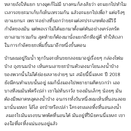
หลายถังให้แยก บางจุดก็ไม่มี บางคนก็สงสัยว่า จะแยกไปทำไม
เวลารถขยะมาเก็บก็เห็นเทรวมกัน แล้วจะแยกไปเพื่อ? แต่จริงๆ
เขาแยกนะ เพราะอย่างที่บอกว่าขยะแต่ละประเภทต้องมีวิธี
กำจัดของมัน แต่พอเราไม่ได้แยกมาตั้งแต่ต้นอย่างเคร่งครัด
เขาเอามารวมกัน สุดท้ายก็ต้องมานั่งแยกอีกทีอยู่ดี ทำให้เวลา
ในการกำจัดขยะเพิ่มขึ้นมาอีกหนึ่งขั้นตอน
บ้านผมอยู่ริมน้ำ ทุกวันจะเห็นขยะลอยมาอยู่เรื่อยๆ กล่องโฟม
บ้าง ถุงขนมบ้าง เห็นคนเอาขยะบ้านตัวเองมาโยนลงน้ำบ้าง
ของพวกนั้นไม่ได้ย่อยสลายง่ายๆ นะ สมัยนี้นี่แหละ ปี 2018
ยังมีคนทำแบบนั้นอยู่ ผมก็นั่งมองไปพยายามคิดบวกว่า เออ
บางทีลมมันพัดรึเปล่า เขาไม่ทันระวัง ของมันเล็กๆ น้อยๆ มัน
ต้องมีพลาดหลุดลงน้ำบ้าง จนกระทั่งวันหนึ่งผมเห็นที่นอนลอย
มานั่นแหละ โอ้โฮ จะบ้าหรือเปล่า ใครจะเผลอทิ้งที่นอนลงน้ำ
ลมอะไรมันแรงขนาดพัดที่นอนได้ มันอยู่ที่วินัยคนนี่แหละ เขา
จงใจที่จะทิ้งแน่นอนอยู่แล้ว