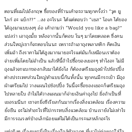
ตอนที่ผมไปอังกฤษ ซื้อของที่ร้านเค้าจะถามทุกครั้งว่า “วุด ยู
ไลก์ อะ แบ็ก??” …งง อะไรนะ ได้แต่ตอบว่า “เยส” โอเค ได้ของ
ได้ถุงมาแบบงงๆ อ๋อ เค้าถามว่า “Would you like a bag?”
แปลว่า เอาถุงมั้ย หลังจากนั้นก็ตอบ โนๆ มาโดยตลอด ซึ่งคน
ส่วนใหญ่เขาก็จะตอบโนนะ เพราะถ้าเอาถุงพลาสติก คิดเงิน
เพิ่มจ้า ถึงราคาไม่ได้สูงมากมายอะไรแต่มันก็เหมือนเราต้อง
จ่ายเพิ่มโดยไม่จำเป็น แล้วทีนี้ถ้าไปซื้อของเยอะๆ ทำไงอะ ไม่มี
ถุงแล้วจะแบกของกลับมาได้ยังไง ก็ต้องเตรียมถุงผ้าไปช้อปปิ้ง
ต่างประเทศส่วนใหญ่ทำแบบนี้กันทั้งนั้น ทุกคนมีกระเป๋า มีถุง
ผ้าเตรียมไป วางแผนไปช้อปปิ้ง วันนี้จะซื้อของเยอะก็เตรียมถุง
ไปหลายใบ ถ้าไม่ได้วางแผนมาก็จ่ายเงินค่าถุงไป ยิ่งถ้าเป็นที่
เยอรมนีนะ เขาจะยิ่งซีเรียสกันมากเรื่องสิ่งแวดล้อม เรื่องความ
ยั่งยืน จะไม่ทำอะไรที่ไปกระทบสิ่งแวดล้อม บ้านเรายังไม่เท่าไร
มีการรณรงค์บ้างเล็กน้อยแต่ไม่ได้เป็นกระแสหลักอะไร
แต่จริงๆ เรื่องขยะนี่เป็นเรื่องใกล้ตัวมากๆ ที่เราไม่ค่อยจะใส่ใจ