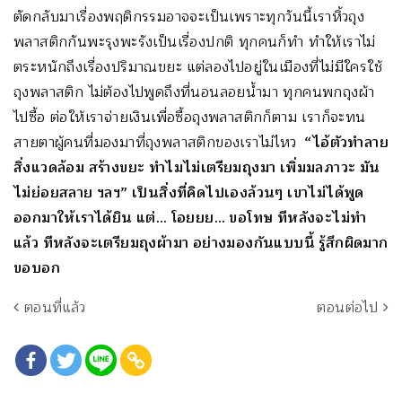
ตัดกลับมาเรื่องพฤติกรรมอาจจะเป็นเพราะทุกวันนี้เราหิ้วถุง
พลาสติกกันพะรุงพะรังเป็นเรื่องปกติ ทุกคนก็ทำ ทำให้เราไม่
ตระหนักถึงเรื่องปริมาณขยะ แต่ลองไปอยู่ในเมืองที่ไม่มีใครใช้
ถุงพลาสติก ไม่ต้องไปพูดถึงที่นอนลอยน้ำมา ทุกคนพกถุงผ้า
ไปซื้อ ต่อให้เราจ่ายเงินเพื่อซื้อถุงพลาสติกก็ตาม เราก็จะทน
สายตาผู้คนที่มองมาที่ถุงพลาสติกของเราไม่ไหว
“ไอ้ตัวทำลาย
สิ่งแวดล้อม สร้างขยะ ทำไมไม่เตรียมถุงมา เพิ่มมลภาวะ มัน
ไม่ย่อยสลาย ฯลฯ” เป็นสิ่งที่คิดไปเองล้วนๆ เขาไม่ได้พูด
ออกมาให้เราได้ยิน แต่… โอยยย… ขอโทษ ทีหลังจะไม่ทำ
แล้ว ทีหลังจะเตรียมถุงผ้ามา อย่างมองกันแบบนี้ รู้สึกผิดมาก
ขอบอก
ตอนที่แล้ว
ตอนต่อไป