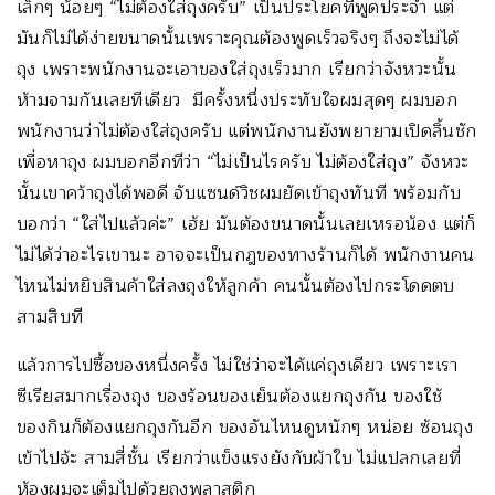
เล็กๆ น้อยๆ “ไม่ต้องใส่ถุงครับ” เป็นประโยคที่พูดประจำ แต่
มันก็ไม่ได้ง่ายขนาดนั้นเพราะคุณต้องพูดเร็วจริงๆ ถึงจะไม่ได้
ถุง เพราะพนักงานจะเอาของใส่ถุงเร็วมาก เรียกว่าจังหวะนั้น
ห้ามจามกันเลยทีเดียว มีครั้งหนึ่งประทับใจผมสุดๆ ผมบอก
พนักงานว่าไม่ต้องใส่ถุงครับ แต่พนักงานยังพยายามเปิดลิ้นชัก
เพื่อหาถุง ผมบอกอีกทีว่า “ไม่เป็นไรครับ ไม่ต้องใส่ถุง” จังหวะ
นั้นเขาคว้าถุงได้พอดี จับแซนด์วิชผมยัดเข้าถุงทันที พร้อมกับ
บอกว่า “ใส่ไปแล้วค่ะ” เฮ้ย มันต้องขนาดนั้นเลยเหรอน้อง แต่ก็
ไม่ได้ว่าอะไรเขานะ อาจจะเป็นกฎของทางร้านก็ได้ พนักงานคน
ไหนไม่หยิบสินค้าใส่ลงถุงให้ลูกค้า คนนั้นต้องไปกระโดดตบ
สามสิบที
แล้วการไปซื้อของหนึ่งครั้ง ไม่ใช่ว่าจะได้แค่ถุงเดียว เพราะเรา
ซีเรียสมากเรื่องถุง ของร้อนของเย็นต้องแยกถุงกัน ของใช้
ของกินก็ต้องแยกถุงกันอีก ของอันไหนดูหนักๆ หน่อย ซ้อนถุง
เข้าไปจ้ะ สามสี่ชั้น เรียกว่าแข็งแรงยังกับผ้าใบ ไม่แปลกเลยที่
ห้องผมจะเต็มไปด้วยถุงพลาสติก