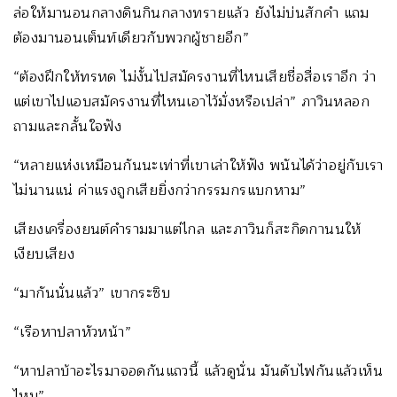
ล่อให้มานอนกลางดินกินกลางทรายแล้ว ยังไม่บ่นสักคำ แถม
ต้องมานอนเต็นท์เดียวกับพวกผู้ชายอีก”
“ต้องฝึกให้ทรหด ไม่งั้นไปสมัครงานที่ไหนเสียชื่อสื่อเราอีก ว่า
แต่เขาไปแอบสมัครงานที่ไหนเอาไว้มั่งหรือเปล่า” ภาวินหลอก
ถามและกลั้นใจฟัง
“หลายแห่งเหมือนกันนะเท่าที่เขาเล่าให้ฟัง พนันได้ว่าอยู่กับเรา
ไม่นานแน่ ค่าแรงถูกเสียยิ่งกว่ากรรมกรแบกหาม”
เสียงเครื่องยนต์คำรามมาแต่ไกล และภาวินก็สะกิดกานนให้
เงียบเสียง
“มากันนั่นแล้ว” เขากระซิบ
“เรือหาปลาหัวหน้า”
“หาปลาบ้าอะไรมาจอดกันแถวนี้ แล้วดูนั่น มันดับไฟกันแล้วเห็น
ไหม”