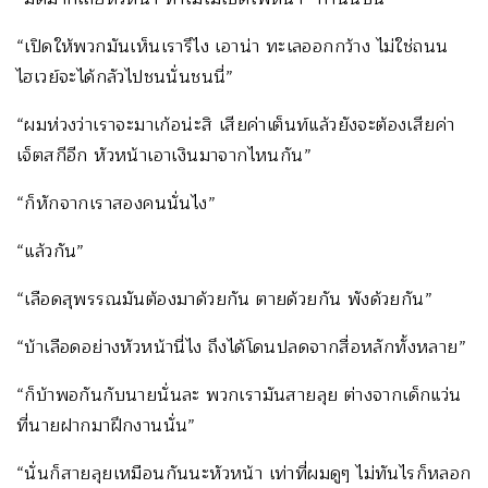
“เปิดให้พวกมันเห็นเรารึไง เอาน่า ทะเลออกกว้าง ไม่ใช่ถนน
ไฮเวย์จะได้กลัวไปชนนั่นชนนี่”
“ผมห่วงว่าเราจะมาเก้อน่ะสิ เสียค่าเต็นท์แล้วยังจะต้องเสียค่า
เจ็ตสกีอีก หัวหน้าเอาเงินมาจากไหนกัน”
“ก็หักจากเราสองคนนั่นไง”
“แล้วกัน”
“เลือดสุพรรณมันต้องมาด้วยกัน ตายด้วยกัน พังด้วยกัน”
“บ้าเลือดอย่างหัวหน้านี่ไง ถึงได้โดนปลดจากสื่อหลักทั้งหลาย”
“ก็บ้าพอกันกับนายนั่นละ พวกเรามันสายลุย ต่างจากเด็กแว่น
ที่นายฝากมาฝึกงานนั่น”
“นั่นก็สายลุยเหมือนกันนะหัวหน้า เท่าที่ผมดูๆ ไม่ทันไรก็หลอก