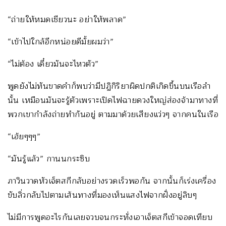
“ถ่ายให้หมดเชียวนะ อย่าให้พลาด”
“เข้าไปใกล้อีกหน่อยดีมั้ยผมว่า”
“ไม่ต้อง เดี๋ยวมันจะไหวตัว”
พูดยังไม่ทันขาดคำก็พบว่ามีปฏิกิริยาผิดปกติเกิดขึ้นบนเรือลำ
นั้น เหมือนมันจะรู้ตัวเพราะเปิดไฟฉายดวงใหญ่ส่องจ้ามาทางที่
พวกเขากำลังถ่ายทำกันอยู่ ตามมาด้วยเสียงแว่วๆ จากคนในเรือ
“เฮ้ยๆๆๆ”
“มันรู้แล้ว” กานนกระซิบ
ภาวินวาดหัวเจ็ตสกีกลับอย่างรวดเร็วพอกัน จากนั้นก็เร่งเครื่อง
ขับลิ่วกลับไปตามเส้นทางที่มองเห็นแสงไฟจากฝั่งอยู่ลิบๆ
ไม่มีการพูดอะไรกันเลยจวบจนกระทั่งเอาเจ็ตสกีเข้าจอดเทียบ