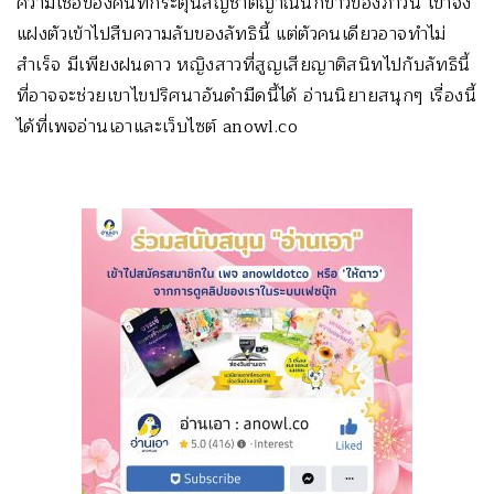
ความเชื่อของคนที่กระตุ้นสัญชาตญาณนักข่าวของภาวิน เขาจึง
แฝงตัวเข้าไปสืบความลับของลัทธินี้ แต่ตัวคนเดียวอาจทำไม่
สำเร็จ มีเพียงฝนดาว หญิงสาวที่สูญเสียญาติสนิทไปกับลัทธินี้
ที่อาจจะช่วยเขาไขปริศนาอันดำมืดนี้ได้ อ่านนิยายสนุกๆ เรื่องนี้
ได้ที่เพจอ่านเอาและเว็บไซต์ anowl.co