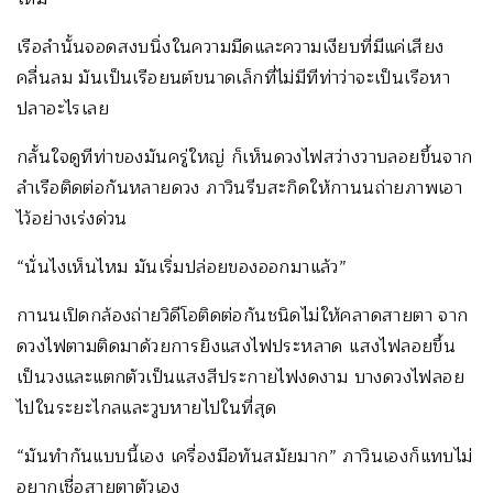
เรือลำนั้นจอดสงบนิ่งในความมืดและความเงียบที่มีแค่เสียง
คลื่นลม มันเป็นเรือยนต์ขนาดเล็กที่ไม่มีทีท่าว่าจะเป็นเรือหา
ปลาอะไรเลย
กลั้นใจดูทีท่าของมันครู่ใหญ่ ก็เห็นดวงไฟสว่างวาบลอยขึ้นจาก
ลำเรือติดต่อกันหลายดวง ภาวินรีบสะกิดให้กานนถ่ายภาพเอา
ไว้อย่างเร่งด่วน
“นั่นไงเห็นไหม มันเริ่มปล่อยของออกมาแล้ว”
กานนเปิดกล้องถ่ายวิดีโอติดต่อกันชนิดไม่ให้คลาดสายตา จาก
ดวงไฟตามติดมาด้วยการยิงแสงไฟประหลาด แสงไฟลอยขึ้น
เป็นวงและแตกตัวเป็นแสงสีประกายไฟงดงาม บางดวงไฟลอย
ไปในระยะไกลและวูบหายไปในที่สุด
“มันทำกันแบบนี้เอง เครื่องมือทันสมัยมาก” ภาวินเองก็แทบไม่
อยากเชื่อสายตาตัวเอง