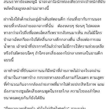
สนนราคายังแพงหูฉี่ น่าจะเอาใจนักท่องเที่ยวกระเป๋าหนักที่จับ
พลัดจับผลูหลงผ่านมาทางนี้
ฝากฝังให้เด็กแว่นอยู่เฝ้าเต็นท์ตอนดึก ก่อนที่เขากับกานนจะ
หอบหิ้วกล้องถ่ายออกจากที่นั่น ต้องหลบๆ ซ่อนๆ ไปตลอด
ทางกว่าจะไปถึงที่จอดเจ็ตสกีเพราะกลัวคนมาเห็น คงไม่มีใคร
บ้าเอาเจ็ตสกีออกไปโต้คลื่นกลางดึกกลางดื่น เสี่ยงต่อการจม
น้ำตาย เจ้าหน้าที่ประกาศไว้แล้วว่าจะไม่มีการให้ความช่วยเหลือ
หรือรับผิดชอบใดๆ ถ้าใครจะเสี่ยงออกไปกลางทะเลในยามดึก
แบบนี้
เขาทำหน้าที่ขับและกานนก็มีหน้าที่ถ่ายภาพไม่ว่าอะไรจะผ่าน
เข้ามาในสายตาบ้าง กะระยะทางสองถึงสามกิโลเมตร ตามสูตร
ที่คำนวณกันจากกล้องถ่ายภาพที่มากไปด้วยประสิทธิภาพ แถม
ยังสามารถซูมอัดเสียงคนพูดในระยะไกล ความไวของลำโพง
ขนาดมดคุยกันก็ยังได้ยิน
“มืดมากเลยหัวหน้า ทำไมไม่เปิดไฟหน้า” กานนบ่น