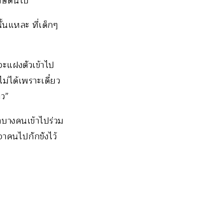
าษดื่นไป”
นั้นแหละ ที่เด็กๆ
จะแฝงตัวเข้าไป
ไม่ได้เพราะเดี๋ยว
าว”
้าบางคนเข้าไปร่วม
าคนไปกักขังไว้