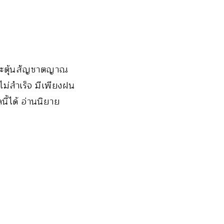
กระตุ้นสัญชาตญาณ
ไม่สำเร็จ มีเพียงฝน
ี้ได้ อ่านนิยาย