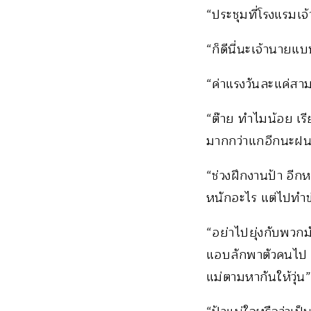
“ประชุมที่โรงแรมเจ
“ก็ดีนี่นะเจ้านายแ
“ค่าแรงวันละแค่สา
“ต๊าย ทำไมน้อย เรีย
มากกว่าแกอีกนะฝ
“ช่วงฝึกงานป้า อีก
หนักอะไร แต่ไปทำข
“อย่าไปยุ่งกับพวกมั
แอบลักพาตัวคนไป 
แม่ตามหากันให้วุ่น