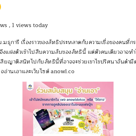
iews
, 1 views today
.มธุการี เรื่องราวของลัทธิประหลาดกับความเชื่อของคนที่
าจึงแฝงตัวเข้าไปสืบความลับของลัทธินี้ แต่ตัวคนเดียวอาจทำ
สียญาติสนิทไปกับลัทธินี้ที่อาจจะช่วยเขาไขปริศนาอันดำมืดน
ี่เพจอ่านเอาและเว็บไซต์ anowl.co