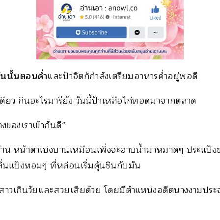
ันนั้นตอนค่ำ
และป้าจิตก็กำลังเตรียมอาหารค่ำอยู่พอดี
ีเดียว กินอะไรมารึยัง วันนี้ป้าเหลือไก่ทอดมาจากตลาด
งของเราเข้ากันดี”
ุนบ้าน หน้าตาเบ่งบานเหมือนเพิ่งจะอาบน้ำมาหมาดๆ ประแป้
นแป้งหอมๆ ที่หล่อนเริ่มคุ้นชินกับมัน
ดูสาวเกินวัยและสวยเสียด้วย โดยมีตำแหน่งอดีตนางงามประจ