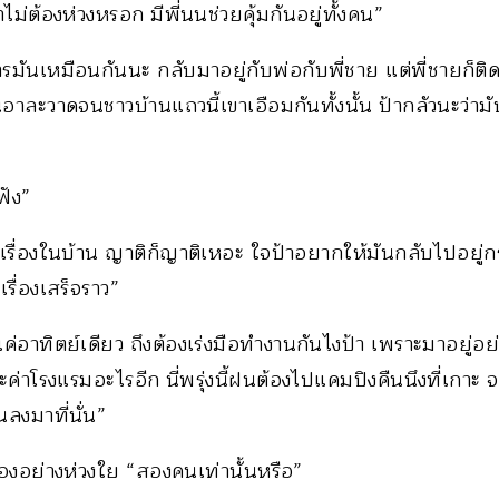
าไม่ต้องห่วงหรอก มีพี่นนช่วยคุ้มกันอยู่ทั้งคน”
รมันเหมือนกันนะ กลับมาอยู่กับพ่อกับพี่ชาย แต่พี่ชายก็ต
ละวาดจนชาวบ้านแถวนี้เขาเอือมกันทั้งนั้น ป้ากลัวนะว่ามั
ฟัง”
รื่องในบ้าน ญาติก็ญาติเหอะ ใจป้าอยากให้มันกลับไปอยู่ก
รื่องเสร็จราว”
่อาทิตย์เดียว ถึงต้องเร่งมือทำงานกันไงป้า เพราะมาอยู่อย่า
ะค่าโรงแรมอะไรอีก นี่พรุ่งนี้ฝนต้องไปแคมปิงคืนนึงที่เกาะ
นลงมาที่นั่น”
องอย่างห่วงใย “สองคนเท่านั้นหรือ”