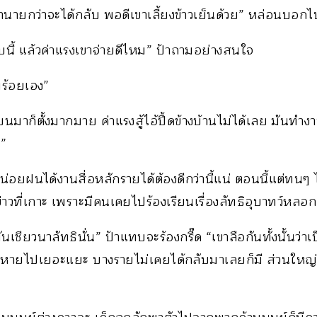
้านายกว่าจะได้กลับ พอดีเขาเลี้ยงข้าวเย็นด้วย” หล่อนบอกไ
บบนี้ แล้วค่าแรงเขาจ่ายดีไหม” ป้าถามอย่างสนใจ
มร้อยเอง”
นมาก็ตั้งมากมาย ค่าแรงสู้ไอ้ปึ้ดข้างบ้านไม่ได้เลย มันทำงา
น”
หน่อยฝนได้งานสื่อหลักรายได้ต้องดีกว่านี้แน่ ตอนนี้แต่ทนๆ 
่าวที่เกาะ เพราะมีคนเคยไปร้องเรียนเรื่องลัทธิอุบาทว์หล
นเชียวนาลัทธินั่น” ป้าแทบจะร้องกรี๊ด “เขาลือกันทั้งนั้นว่
หายไปเยอะแยะ บางรายไม่เคยได้กลับมาเลยก็มี ส่วนใหญ่เ
”