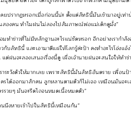
็นมนุษย์ต่างดาวอะ เด็กถูกลักพาตัวไปจากพวกค้ามนุษย์ก็มีด
เคยปรากฏหรอกเมื่อก่อนนี้น่ะ ตั้งแต่ลัทธินี้มันเข้ามาอยู่เท่า
คนสองคน ทำไมฝนไม่ลองไปสัมภาษณ์พ่อแม่เด็กดูมั่ง”
มทำข่าวที่ไม่มีหลักฐานอะไรแน่ชัดหรอก อีกอย่างเรากำลัง
ยวกับลัทธินี้ และเอามาตีแผ่ให้โลกรู้ค่ะป้า คงทำอะไรโจ่งแจ้ง
แต่ฝนจะลองเสนอเรื่องนี้ดู เผื่อเจ้านายฝนจะสนใจให้ทำข่
ราระวังตัวให้มากเลย เพราะลัทธินี้มันลัทธิอันตราย เพื่อนป
มีใครได้ออกมาสักคน ลูกหลานตามตัวก็ไม่เจอ เหมือนมันจะเอ
งใครรวยๆ มันจะรีดไถจนหมดเนื้อหมดตัว”
คนนึงหายเข้าไปในลัทธินี้เหมือนกัน”