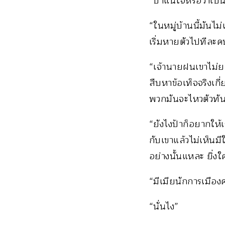
“ป้าแน่ใจหรือว่าเป
“ในหมู่บ้านนี้มันไม่
เริ่มหายตัวไปทีละ
“เจ้านายฝนเขาไม่ยอ
สืบหาข้อเท็จจริงเกี่
พวกมันจะไหวตัวทัน 
“ยังไงป้าก็อยากให้เ
กับเขาแล้วไม่เห็น
อย่างนั้นแหละ ยิ่
“มีเมียนักการเมือง
“นั่นไง”