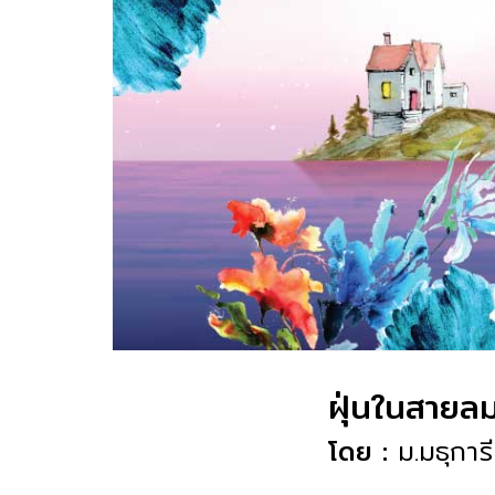
ฝุ่นในสายลม
โดย :
ม.มธุการี