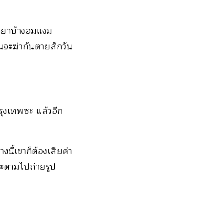
ิดยาบ้างอมแงม
นจะฆ่ากันตายสักวัน
รุงเทพซะ แล้วอีก
งนี้เขาก็ต้องเสียค่า
 จะตามไปถ่ายรูป