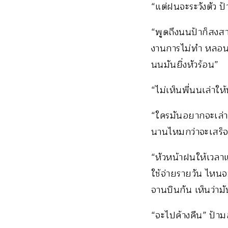
“แต่ฝนจะระวังตัว ป้
“พูดถึงนนป้าก็สงสา
งานการไม่ทำ หลอนอา
นนมันยิ่งหัวร้อน”
“ไม่เห็นพี่นนเล่าให้
“ใครมันอยากจะเล่าเ
นานไหมกว่าจะเสร็จเ
“หัวหน้าฝนให้เวลาแค
ใช้จ่ายรายวัน ไหนจ
จานบินกัน เห็นว่ามั
“จะไปค้างคืน” ป้าม