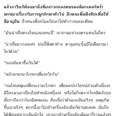
แล้วภาวินก็ต้องมานั่งฟังสาวกสองคนของด็อกเตอร์พร่ำ
พรรณาเกี่ยวกับการถูกลักพาตัวไป อีกคนเพื่อฝังชิปเพื่อให้
มีอายุยืน
อีกคนเพื่อขโมยไข่เอาไปทำการผสมเทียม
“มันน่าเชื่อตรงไหนสองคนนี่” เขาถามอย่างอดรนทนไม่ไหว
“น่าเชื่อมากเลยค่ะ ฝนงี้ฟังตาค้าง ตาลุงคนนั้นมีไอดีออกมา
โชว์ด้วย”
“ของมันหาซื้อกันได้”
“แล้วแกจะมาโกหกเพื่ออะไรกัน”
“ถมไปเหตุผลที่คนเราจะโกหก เพื่อผลประโยชน์ส่วนตัวเผื่อจะ
มีใครมาเอาเรื่องไปทำหนังหนึ่งละ หรือไม่ก็เพราะโรคจิตล้วนๆ
ที่เขาเรียกว่าโรคจิตหลอน คือเชื่อว่าตัวเองเห็นจริงๆ เหตุเกิด
ขึ้นมาจริงๆ พวกนี้เอาไปเข้าเครื่องจับเท็จก็ผ่านตลอด มันถึง
ได้พิสูจน์ยากเย็นนักไง เขาเอาเข้าเครื่องจับเท็จมากี่รายแล้วล่ะ