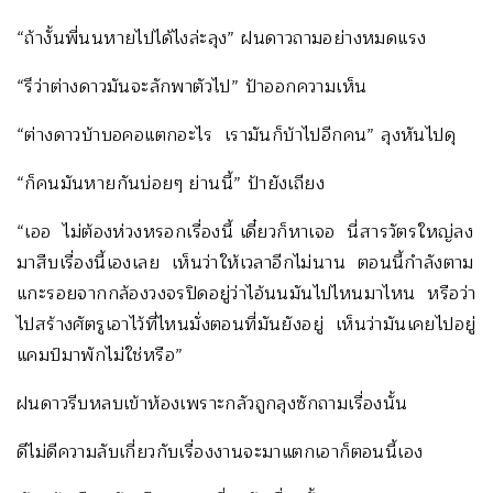
“ถ้างั้นพี่นนหายไปได้ไงล่ะลุง” ฝนดาวถามอย่างหมดแรง
“รึว่าต่างดาวมันจะลักพาตัวไป” ป้าออกความเห็น
“ต่างดาวบ้าบอคอแตกอะไร เรามันก็บ้าไปอีกคน” ลุงหันไปดุ
“ก็คนมันหายกันบ่อยๆ ย่านนี้” ป้ายังเถียง
“เออ ไม่ต้องห่วงหรอกเรื่องนี้ เดี๋ยวก็หาเจอ นี่สารวัตรใหญ่ลง
มาสืบเรื่องนี้เองเลย เห็นว่าให้เวลาอีกไม่นาน ตอนนี้กำลังตาม
แกะรอยจากกล้องวงจรปิดอยู่ว่าไอ้นนมันไปไหนมาไหน หรือว่า
ไปสร้างศัตรูเอาไว้ที่ไหนมั่งตอนที่มันยังอยู่ เห็นว่ามันเคยไปอยู่
แคมป์มาพักไม่ใช่หรือ”
ฝนดาวรีบหลบเข้าห้องเพราะกลัวถูกลุงซักถามเรื่องนั้น
ดีไม่ดีความลับเกี่ยวกับเรื่องงานจะมาแตกเอาก็ตอนนี้เอง