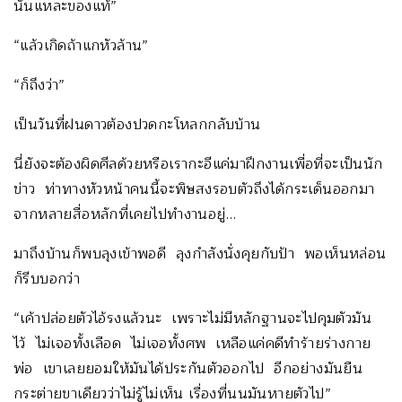
นั่นแหละของแท้”
“แล้วเกิดถ้าแกหัวล้าน”
“ก็ถึงว่า”
เป็นวันที่ฝนดาวต้องปวดกะโหลกกลับบ้าน
นี่ยังจะต้องผิดศีลด้วยหรือเรากะอีแค่มาฝึกงานเพื่อที่จะเป็นนัก
ข่าว ท่าทางหัวหน้าคนนี้จะพิษสงรอบตัวถึงได้กระเด็นออกมา
จากหลายสื่อหลักที่เคยไปทำงานอยู่…
มาถึงบ้านก็พบลุงเข้าพอดี ลุงกำลังนั่งคุยกับป้า พอเห็นหล่อน
ก็รีบบอกว่า
“เค้าปล่อยตัวไอ้รงแล้วนะ เพราะไม่มีหลักฐานจะไปคุมตัวมัน
ไว้ ไม่เจอทั้งเลือด ไม่เจอทั้งศพ เหลือแค่คดีทำร้ายร่างกาย
พ่อ เขาเลยยอมให้มันได้ประกันตัวออกไป อีกอย่างมันยืน
กระต่ายขาเดียวว่าไม่รู้ไม่เห็น เรื่องที่นนมันหายตัวไป”