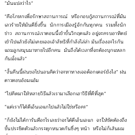
“มันแปลว่าไร”
“คือโกหกเพื่อรักษาสถานการณ์ หรือกอบกู้สถานการณ์ที่มัน
เลวร้ายให้มันดียิ่งขึ้น นักการเมืองรู้จักกันทุกคน รวมทั้งนัก
ข่าว สถานการณ์เราตอนนี้เข้าขั้นวิกฤตแล้ว อยู่จะครบอาทิตย์
เข้าไปแล้วยังไม่เคยเจอเจ้าลัทธิที่กำลังไล่ล่า มันเรื่องอะไรกัน
แถมลูกสมุนมาหายไปอีกคน มันถึงได้เวลาที่จะต้องบุกแหลก
กันมั่งแล้ว”
“งั้นคืนนี้ฝนขอไปนอนคิดว่าจะหาทางเจอด็อกเตอร์ยังไง” ฝน
ดาวตอบอ้อมแอ้ม
“ไปคิดมาให้หลายวิธีแล้วเรามาเลือกเอาวิธีที่ดีที่สุด”
“แต่เราก็ได้ดีเอ็นเอแกไปแล้วไม่ใช่หรือคะ”
“ก็ยังไม่ได้การันตีอะไรเลยว่าจะได้ดีเอ็นเอแก จะให้ชัดต้องถึง
ขั้นประชิดตัวแล้วกระตุกหนวดกันซึ่งๆ หน้า หรือไม่ก็เส้นผม