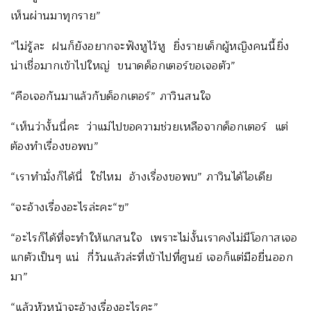
เห็นผ่านมาทุกราย”
“ไม่รู้ละ ฝนก็ยังอยากจะฟังหูไว้หู ยิ่งรายเด็กผู้หญิงคนนี้ยิ่ง
น่าเชื่อมากเข้าไปใหญ่ ขนาดด็อกเตอร์ขอเจอตัว”
“คือเจอกันมาแล้วกับด็อกเตอร์” ภาวินสนใจ
“เห็นว่างั้นนี่คะ ว่าแม่ไปขอความช่วยเหลือจากด็อกเตอร์ แต่
ต้องทำเรื่องขอพบ”
“เราทำมั่งก็ได้นี่ ใช่ไหม อ้างเรื่องขอพบ” ภาวินได้ไอเดีย
“จะอ้างเรื่องอะไรล่ะคะ“ฃ”
“อะไรก็ได้ที่จะทำให้แกสนใจ เพราะไม่งั้นเราคงไม่มีโอกาสเจอ
แกตัวเป็นๆ แน่ กี่วันแล้วล่ะที่เข้าไปที่ศูนย์ เจอก็แต่มือยื่นออก
มา”
“แล้วหัวหน้าจะอ้างเรื่องอะไรคะ”