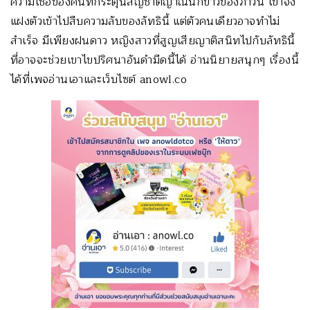
ความเชื่อของคนที่กระตุ้นสัญชาตญาณนักข่าวของภาวิน เขาจึง
แฝงตัวเข้าไปสืบความลับของลัทธินี้ แต่ตัวคนเดียวอาจทำไม่
สำเร็จ มีเพียงฝนดาว หญิงสาวที่สูญเสียญาติสนิทไปกับลัทธินี้
ที่อาจจะช่วยเขาไขปริศนาอันดำมืดนี้ได้ อ่านนิยายสนุกๆ เรื่องนี้
ได้ที่เพจอ่านเอาและเว็บไซต์ anowl.co