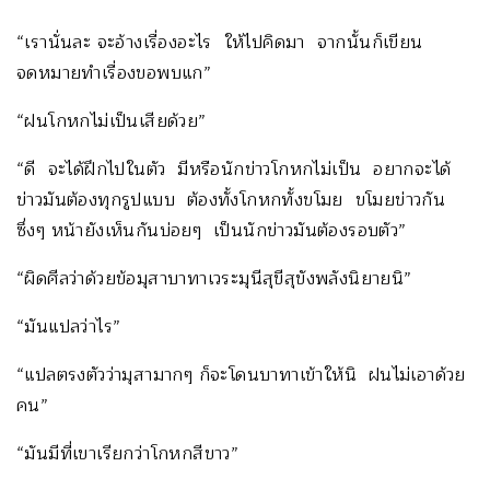
“เรานั่นละ จะอ้างเรื่องอะไร ให้ไปคิดมา จากนั้นก็เขียน
จดหมายทำเรื่องขอพบแก”
“ฝนโกหกไม่เป็นเสียด้วย”
“ดี จะได้ฝึกไปในตัว มีหรือนักข่าวโกหกไม่เป็น อยากจะได้
ข่าวมันต้องทุกรูปแบบ ต้องทั้งโกหกทั้งขโมย ขโมยข่าวกัน
ซึ่งๆ หน้ายังเห็นกันบ่อยๆ เป็นนักข่าวมันต้องรอบตัว”
“ผิดศีลว่าด้วยข้อมุสาบาทาเวระมุนีสุขีสุขังพลังนิยายนิ”
“มันแปลว่าไร”
“แปลตรงตัวว่ามุสามากๆ ก็จะโดนบาทาเข้าให้นิ ฝนไม่เอาด้วย
คน”
“มันมีที่เขาเรียกว่าโกหกสีขาว”