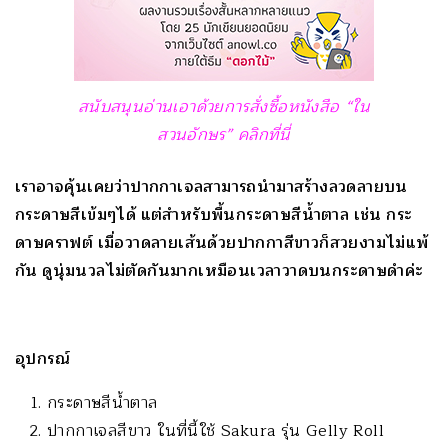
สนับสนุนอ่านเอาด้วยการสั่งซื้อหนังสือ “ใน
สวนอักษร” คลิกที่นี่
เราอาจคุ้นเคยว่าปากกาเจลสามารถนำมาสร้างลวดลายบน
กระดาษสีเข้มๆได้ แต่สำหรับพื้นกระดาษสีน้ำตาล เช่น กระ
ดาษคราฟต์ เมื่อวาดลายเส้นด้วยปากกาสีขาวก็สวยงามไม่แพ้
กัน ดูนุ่มนวลไม่ตัดกันมากเหมือนเวลาวาดบนกระดาษดำค่ะ
อุปกรณ์
กระดาษสีน้ำตาล
ปากกาเจลสีขาว ในที่นี้ใช้ Sakura รุ่น Gelly Roll