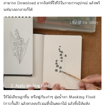
สามารถ Download จากลิงค์ที่ให้ไว้ในรายการอุปกณ์ แล้วพริ
นท์มาลอกลายก็ได้
ใช้ไม้เสียบลูกชิ้น หรือพู่กันเก่าๆ จุ่มน้ำยา Masking Fluid
(กาวกั้นสี) แล้วทาลงบริเวณที่เป็นดอกไม้ แล้วทิ้งให้แห้ง