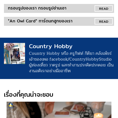
กรอบรูปของเรา กรอบรูปอ่านเอา
READ
"An Owl Card" การ์ดนกฮูกของเรา
READ
Country Hobby
Country Hobby หรือ ครูกิฟท์ กิติยา คลังเพ็ชร์
เจ้าของเพจ facebook/CountryHobbyStudio
ผู้ท่องเที่ยว วาดรูป และทำงานประดิดประดอย เป็น
งานอดิเรกอย่างมืออาชีพ
เรื่องที่คุณน่าจะชอบ