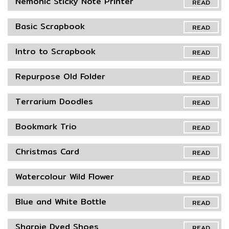
Nemonic Sticky Note Printer
READ
Basic Scrapbook
READ
Intro to Scrapbook
READ
Repurpose Old Folder
READ
Terrarium Doodles
READ
Bookmark Trio
READ
Christmas Card
READ
Watercolour Wild Flower
READ
Blue and White Bottle
READ
Sharpie Dyed Shoes
READ