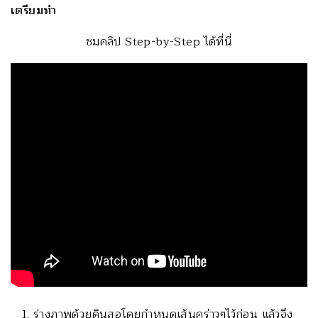
เตรียมทำ
ชมคลิป Step-by-Step ได้ที่นี่
ร่างภาพด้วยดินสอโดยกำหนดเส้นคร่าวๆไว้ก่อน แล้วจึง