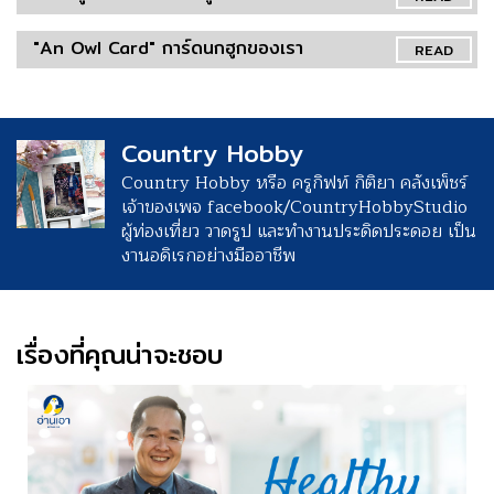
"An Owl Card" การ์ดนกฮูกของเรา
READ
Country Hobby
Country Hobby หรือ ครูกิฟท์ กิติยา คลังเพ็ชร์
เจ้าของเพจ facebook/CountryHobbyStudio
ผู้ท่องเที่ยว วาดรูป และทำงานประดิดประดอย เป็น
งานอดิเรกอย่างมืออาชีพ
เรื่องที่คุณน่าจะชอบ