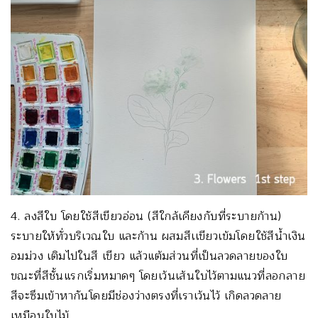
4. ลงสีใบ โดยใช้สีเขียวอ่อน (สีใกล้เคียงกับที่ระบายก้าน)
ระบายให้ทั่วบริเวณใบ และก้าน ผสมสีเเขียวเข้มโดยใช้สีน้ำเงิน
อมม่วง เติมไปในสี เขียว แล้วแต้มส่วนที่เป็นลวดลายของใบ
ขณะที่สีชั้นแรกเริ่มหมาดๆ โดยเว้นเส้นใบไว้ตามแนวที่ลอกลาย
สีจะซึมเข้าหากันโดยมีช่องว่างตรงที่เราเว้นไว้ เกิดลวดลาย
เหมือนใบไม้