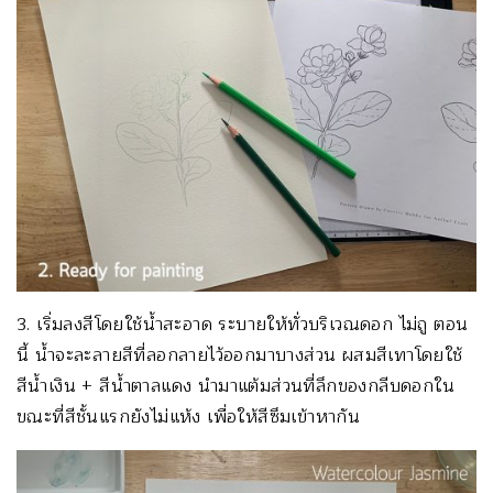
3. เริ่มลงสีโดยใช้น้ำสะอาด ระบายให้ทั่วบริเวณดอก ไม่ถู ตอน
นี้ น้ำจะละลายสีที่ลอกลายไว้ออกมาบางส่วน ผสมสีเทาโดยใช้
สีน้ำเงิน + สีน้ำตาลแดง นำมาแต้มส่วนที่ลึกของกลีบดอกใน
ขณะที่สีชั้นแรกยังไม่แห้ง เพื่อให้สีซึมเข้าหากัน