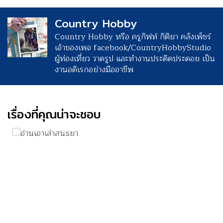
Country Hobby
Country Hobby หรือ ครูกิฟท์ กิติยา คลังเพ็ชร์
เจ้าของเพจ facebook/CountryHobbyStudio
ผู้ท่องเที่ยว วาดรูป และทำงานประดิดประดอย เป็น
งานอดิเรกอย่างมืออาชีพ
เรื่องที่คุณน่าจะชอบ