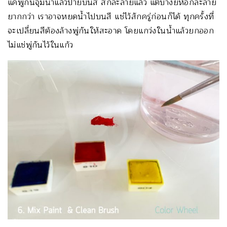
แค่พู่กันจุ่มน้ำแล้วป้ายบนสี สีก็ละลายแล้ว แต่บางยี่ห้อก็ละลาย
ยากกว่า เราอาจหยดน้ำไปบนสี แช่ไว้สักครู่ก่อนก็ได้ ทุกครั้งที่
จะเปลี่ยนสีต้องล้างพู่กันให้สะอาด โดยแกว่งในน้ำแล้วยกออก
ไม่แช่พู่กันไว้ในแก้ว