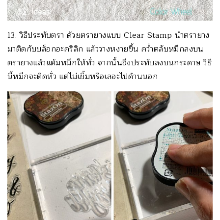
13. วิธีประทับตรา ด้วยตรายางแบบ Clear Stamp นำตรายาง
มาติดกับบล็อกอะคริลิก แล้ววางหงายขึ้น คว่ำตลับหมึกลงบน
ตรายางแล้วแต้มหมึกให้ทั่ว จากนั้นจึงประทับลงบนกระดาษ วิธี
นี้หมึกจะติดทั่ว แต่ไม่เยิ้มหรือเลอะไปด้านนอก