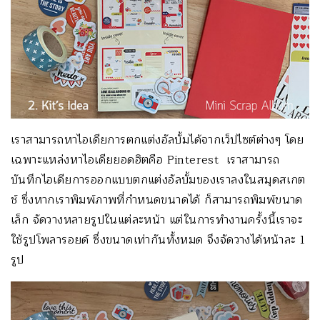
เราสามารถหาไอเดียการตกแต่งอัลบั้มได้จากเว็ปไซต์ต่างๆ โดย
เฉพาะแหล่งหาไอเดียยอดฮิตคือ Pinterest เราสามารถ
บันทึกไอเดียการออกแบบตกแต่งอัลบั้มของเราลงในสมุดสเกต
ช์ ซึ่งหากเราพิมพ์ภาพที่กำหนดขนาดได้ ก็สามารถพิมพ์ขนาด
เล็ก จัดวางหลายรูปในแต่ละหน้า แต่ในการทำงานครั้งนี้เราจะ
ใช้รูปโพลารอยด์ ซึ่งขนาดเท่ากันทั้งหมด จึงจัดวางได้หน้าละ 1
รูป