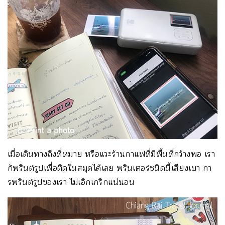
เมื่อเดินทางถึงที่หมาย หรือแวะร้านกาแฟที่มีพื้นที่กว้างพอ เรา
ก็พรินต์รูปเพื่อติดในสมุดได้เลย พรินเตอร์ชนิดนี้เสียงเบา กา
รพรินต์รูปของเรา ไม่เอิกเกริกแน่นอน