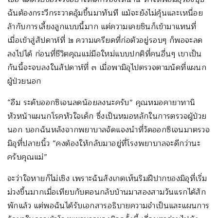
ฉันต้องกระวีกระวาดอุ้มขึ้นมาทันที แม้จะยังไม่คุ้นและเหนื่อย
ล้ากับการเลี้ยงลูกแบบนี้มาก แต่ความเคยชินก็เข้ามาแทนที่
เมื่อเข้าสู่สัปดาห์ที่ ๒ ความเครียดที่ก่อตัวอยู่รอบๆ ก็พอจะลด
ลงไปได้ ก่อนที่ชีวิตคุณแม่มือใหม่แบบปกติที่คนอื่นๆ เขาเป็น
กันนี้จะจบลงในสัปดาห์ที่ ๓ เมื่อพามิอุไปตรวจตามนัดที่แผนก
ผู้ป่วยนอก
“อืม ระดับออกซิเจนลดน้อยลงนะครับ” คุณหมอคายาทานิ
หัวหน้าแผนกโรคหัวใจเด็ก ซึ่งเป็นหมอหลักในการตรวจผู้ป่วย
นอก บอกฉันหลังจากพยาบาลจัดแจงนำที่วัดออกซิเจนมาตรวจ
มิอุที่ปลายนิ้ว “คงต้องให้กลับมาอยู่ที่โรงพยาบาลจะดีกว่านะ
ครับคุณแม่”
จะว่าใจหายก็ไม่เชิง เพราะฉันสังเกตเห็นริมฝีปากของมิอุที่เริ่ม
ม่วงขึ้นมากเมื่อเทียบกับตอนกลับบ้านมาสองสามวันแรกได้สัก
พักแล้ว แต่พอฉันได้รับเอกสารอธิบายความจำเป็นและแผนการ