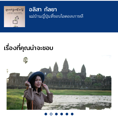
อลิสา กัลยา
แม่บ้านญี่ปุ่นที่ชอบไอดอลเกาหลี
เรื่องที่คุณน่าจะชอบ