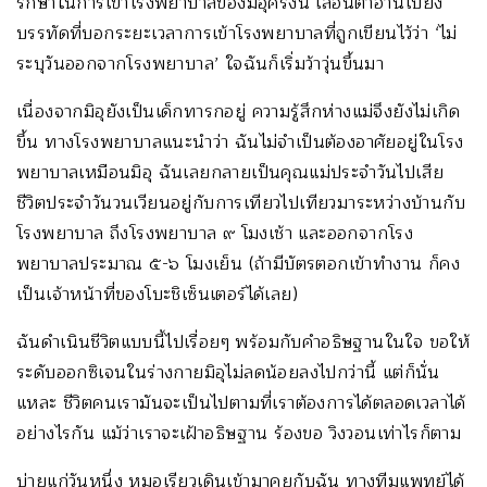
รักษาในการเข้าโรงพยาบาลของมิอุครั้งนี้ เลื่อนตาอ่านไปยัง
บรรทัดที่บอกระยะเวลาการเข้าโรงพยาบาลที่ถูกเขียนไว้ว่า ‘ไม่
ระบุวันออกจากโรงพยาบาล’ ใจฉันก็เริ่มว้าวุ่นขึ้นมา
เนื่องจากมิอุยังเป็นเด็กทารกอยู่ ความรู้สึกห่างแม่จึงยังไม่เกิด
ขึ้น ทางโรงพยาบาลแนะนำว่า ฉันไม่จำเป็นต้องอาศัยอยู่ในโรง
พยาบาลเหมือนมิอุ ฉันเลยกลายเป็นคุณแม่ประจำวันไปเสีย
ชีวิตประจำวันวนเวียนอยู่กับการเทียวไปเทียวมาระหว่างบ้านกับ
โรงพยาบาล ถึงโรงพยาบาล ๙ โมงเช้า และออกจากโรง
พยาบาลประมาณ​ ๕-๖ โมงเย็น (ถ้ามีบัตรตอกเข้าทำงาน ก็คง
เป็นเจ้าหน้าที่ของโบะชิเซ็นเตอร์ได้เลย)
ฉันดำเนินชีวิตแบบนี้ไปเรื่อยๆ พร้อมกับคำอธิษฐานในใจ ขอให้
ระดับออกซิเจนในร่างกายมิอุไม่ลดน้อยลงไปกว่านี้ แต่ก็นั่น
แหละ ชีวิตคนเรามันจะเป็นไปตามที่เราต้องการได้ตลอดเวลาได้
อย่างไรกัน แม้ว่าเราจะเฝ้าอธิษฐาน ร้องขอ วิงวอนเท่าไรก็ตาม
บ่ายแก่วันหนึ่ง หมอเรียวเดินเข้ามาคุยกับฉัน ทางทีมแพทย์ได้