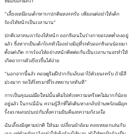
หมอบอกแค่ว่า
“เลี้ยงเหมือนเด็กทารกปกติแหละครับ เพียงแต่อย่าให้เด็ก
ร้องไห้หนักเป็นเวลานาน”
ปกติเวลาคนเราร้องไห้หนัก ออกซิเจนในร่างกายจะลดต่ำลงอยู่
แล้ว ซึ่งหากเป็นเด็กโรคหัวใจอย่างมิอุที่ระดับออกซิเจนน้อยมา
ตั้งแต่เกิด การร้องไห้อย่างหนักติดต่อกันเป็นเวลานานจะทำให้
เกิดอาการตัวเขียวขึ้นได้ง่าย
“นอกจากนี้แล้ว คอยดูริมฝีปากกับเล็บเอาไว้ด้วยนะครับ ถ้ามีสี
ม่วงมาก ขอให้โทรมาที่โรงพยาบาลทันที”
การเป็นคุณแม่มือใหม่นั้นเต็มไปด้วยความเครียดไม่มากก็น้อย
อยู่แล้ว ในกรณีฉัน ความรู้สึกที่ได้เดินทางกลับบ้านพร้อมมิอุค
รั้งแรกผสมปนเปกันทั้งความยินดีและความกังวลใจ
ฉันเลี้ยงมิอุตามปกติ ให้นม เปลี่ยนผ้าอ้อม คอยหยอกเล่นกับ
เธอ แต่ด้วยข้อระวังอย่าให้เด็กร้องไห้นาน ทำให้พอมิอุร้องปุ๊บ