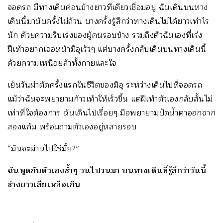
จอดรถ มีทางเดินค่อนข้างยาวทีเดียวเชื่อมอยู่ ฉันเดินบนทาง
เดินนี้มานับครั้งไม่ถ้วน บางครั้งรู้สึกว่าทางเดินไม่ได้ยาวเท่าไร
นัก ด้วยความรีบเร่งของผู้คนรอบข้าง รวมถึงตัวฉันเองที่เร่ง
ฝีเท้าอยากเจอหน้ามิอุเร็วๆ แต่บางครั้งกลับเดินบนทางเดินนี้
ด้วยความเหนื่อยล้าทั้งกายและใจ
เย็นวันผ่าตัดครั้งแรกในชีวิตของมิอุ ระหว่างเดินไปที่จอดรถ
แม้ว่าฉันจะพยายามก้าวเท้าให้เร็วขึ้น แต่ฝีเท้าตัวเองกลับสั้นไม่
เท่าที่ใจต้องการ ฉันเดินไปเรื่อยๆ มือพยายามปัดน้ำตาออกจาก
สองแก้ม พร้อมถามตัวเองอยู่หลายรอบ
“มันจะผ่านไปใช่มั้ย?”
ฉันพูดกับตัวเองซ้ำๆ วนไปวนมา บนทางเดินที่รู้สึกว่าวันนี้
ช่างยาวเสียเหลือเกิน