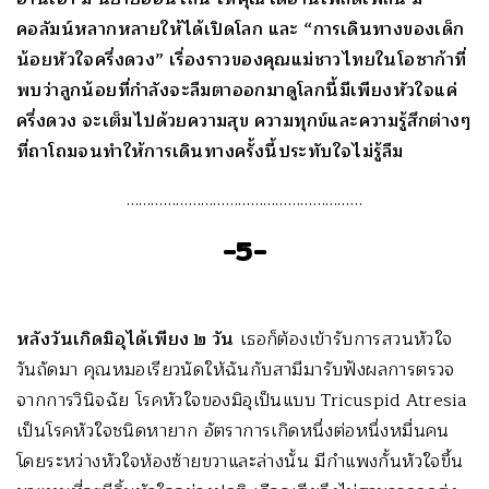
คอลัมน์หลากหลายให้ได้เปิดโลก และ “การเดินทางของเด็ก
น้อยหัวใจครึ่งดวง” เรื่องราวของคุณแม่ชาวไทยในโอซาก้าที่
พบว่าลูกน้อยที่กำลังจะลืมตาออกมาดูโลกนี้มีเพียงหัวใจแค่
ครึ่งดวง จะเต็มไปด้วยความสุข ความทุกข์และความรู้สึกต่างๆ
ที่ถาโถมจนทำให้การเดินทางครั้งนี้ประทับใจไม่รู้ลืม
…………………………………………………
-5-
หลังวันเกิดมิอุได้เพียง ๒ วัน
เธอก็ต้องเข้ารับการสวนหัวใจ
วันถัดมา คุณหมอเรียวนัดให้ฉันกับสามีมารับฟังผลการตรวจ
จากการวินิจฉัย โรคหัวใจของมิอุเป็นแบบ Tricuspid Atresia
เป็นโรคหัวใจชนิดหายาก อัตราการเกิดหนึ่งต่อหนึ่งหมื่นคน
โดยระหว่างหัวใจห้องซ้ายขวาและล่างนั้น มีกำแพงกั้นหัวใจขึ้น