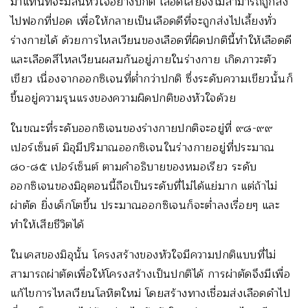
มาแทนที่จะมีลิ้นหัวใจอย่างปกติ เลือดเสียจึงไม่สามารถถูกส่ง
ไปฟอกที่ปอด เพื่อให้กลายเป็นเลือดดีที่จะถูกส่งไปเลี้ยงทั่ว
ร่างกายได้ ด้วยการไหลเวียนของเลือดที่ผิดปกตินี้ทำให้เลือดดี
และเลือดสีไหลเวียนผสมกันอยู่ภายในร่างกาย เกิดภาวะตัว
เขียว เนื่องจากออกซิเจนที่ต่ำกว่าปกติ ซึ่งระดับความเขียวนั้นก็
ขึ้นอยู่ความรุนแรงของความผิดปกติของหัวใจด้วย
ในขณะที่ระดับออกซิเจนของร่างกายปกติจะอยู่ที่ ๙๘-๙๙
เปอร์เซ็นต์ มิอุมีปริมาณออกซิเจนในร่างกายอยู่ที่ประมาณ
๘๐-๘๕ เปอร์เซ็นต์ ตามคำอธิบายของหมอเรียว ระดับ
ออกซิเจนของมิอุตอนนี้ถือเป็นระดับที่ไม่ได้แย่มาก แต่ถ้าไม่
ผ่าตัด ยิ่งเด็กโตขึ้น ประมาณออกซิเจนก็จะต่ำลงเรื่อยๆ และ
ทำให้เสียชีวิตได้
ในเคสของมิอุนั้น โครงสร้างของหัวใจมีความปกติแบบที่ไม่
สามารถผ่าตัดเพื่อให้โครงสร้างเป็นปกติได้ การผ่าตัดจึงมีเพื่อ
แก้ไขการไหลเวียนโลหิตใหม่ โดยสร้างทางเชื่อมส่งเลือดดำไป