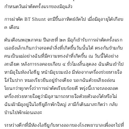
กำหนดวันผ่าตัดครั้งแรกของมิอุแล้ว
การผ่าตัด BT Shunt จะมีขึ้นอาทิตย์ถัดไป เมื่อมิอุอายุได้เกือบ
๓ เดือน
ต้นเดือนพฤษภาคม ปีเฮเซที่ ๒๓ มิอุก็เข้ารับการผ่าตัดครั้งแรก
เธอยังเล็กเกินกว่าจะจดจำสิ่งที่เกิดขึ้นวันนั้นได้ ตรงกันข้ามกับ
คนเป็นแม่อย่างฉันที่มีความทรงจำที่เกิดขึ้น ณ วันนี้ได้อย่าง
ละเอียด หลังการรอคอยเกือบ ๔ ชั่วโมงสิ้นสุดลง ฉันเดินเข้าไป
หามิอุในห้องไอซียู หน้ามิอุบวมเป่ง มีท่อจากเครื่องช่วยหายใจ
ใส่ในปาก หมอเรียวยืนอยู่ข้างเตียง บอกฉันด้วยเสียงอ่อน
โยนกว่าทุกครั้งว่าการผ่าตัดเรียบร้อยดี พรุ่งนี้เราจะลองถอด
เครื่องช่วยหายใจดูว่ามิอุสามารถหายใจด้วยตัวเองได้หรือไม่
ฉันเฝ้ามิอุอยู่ในไอซียูอีกพักใหญ่ สามีก็เดินมาสะกิดว่า กลับ
บ้านไปพักผ่อนเถอะ
ระหว่างตึกที่มีห้องไอซียูกับทางออกของโรงพยาบาลเพื่อจะไปที่