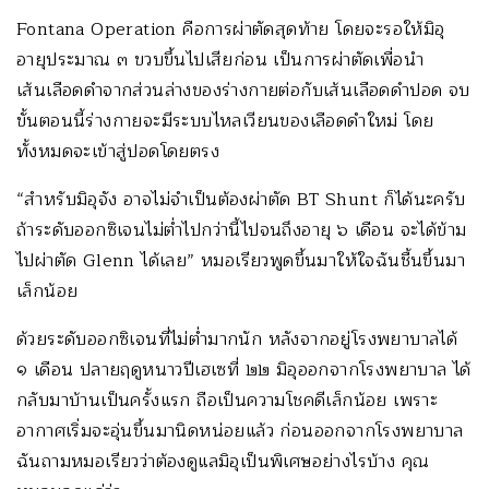
Fontana Operation คือการผ่าตัดสุดท้าย โดยจะรอให้มิอุ
อายุประมาณ ๓ ขวบขึ้นไปเสียก่อน เป็นการผ่าตัดเพื่อนำ
เส้นเลือดดำจากส่วนล่างของร่างกายต่อกับเส้นเลือดดำปอด จบ
ขั้นตอนนี้ร่างกายจะมีระบบไหลเวียนของเลือดดำใหม่ โดย
ทั้งหมดจะเข้าสู่ปอดโดยตรง
“สำหรับมิอุจัง อาจไม่จำเป็นต้องผ่าตัด BT Shunt ก็ได้นะครับ
ถ้าระดับออกซิเจนไม่ต่ำไปกว่านี้ไปจนถึงอายุ ๖ เดือน จะได้ข้าม
ไปผ่าตัด Glenn ได้เลย” หมอเรียวพูดขึ้นมาให้ใจฉันชื้นขึ้นมา
เล็กน้อย
ด้วยระดับออกซิเจนที่ไม่ต่ำมากนัก หลังจากอยู่โรงพยาบาลได้
๑ เดือน ปลายฤดูหนาวปีเฮเซที่ ๒๒ มิอุออกจากโรงพยาบาล ได้
กลับมาบ้านเป็นครั้งแรก ถือเป็นความโชคดีเล็กน้อย เพราะ
อากาศเริ่มจะอุ่นขึ้นมานิดหน่อยแล้ว ก่อนออกจากโรงพยาบาล
ฉันถามหมอเรียวว่าต้องดูแลมิอุเป็นพิเศษอย่างไรบ้าง คุณ