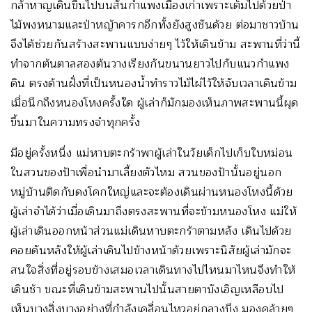
กล้าหาญเดินขึ้นไปบนสันกำแพงเมืองเก่าเพราะเต็มไปด้วยป่า
ไม้พงหนามและป่าหญ้าคารกอีกทั้งยังสูงชันด้วย ต่อมาชาวบ้าน
จึงได้ช่วยกันสร้างสะพานแบบง่ายๆ ไว้ให้เดินข้าม สะพานที่ว่านี้
ทำจากต้นตาลสองต้นวางเรียงกันขนานยาวไปกับแนวกำแพง
ดิน ตรงด้านฝั่งที่เป็นหนองน้ำทำราวไม้ไผ่ไว้ให้จับเวลาเดินข้าม
เมื่อนึกถึงหนองโหงครั้งใด ผู้เล่าก็มักมองเห็นภาพสะพานนี้ผุด
ขึ้นมาในความทรงจำทุกครั้ง
มีอยู่ครั้งหนึ่ง แม่หาบตะกร้าพาผู้เล่าในวัยเด็กไปเก็บใบหม่อน
ในสวนของป้าเพื่อนำมาเลี้ยงตัวไหม สวนของป้านั้นอยู่นอก
หมู่บ้านติดกับดงโคกใหญ่และจะต้องเดินผ่านหนองโหงนี้ด้วย
ผู้เล่าจำได้ว่าเมื่อเดินมาถึงตรงสะพานที่จะข้ามหนองโหง แม่ให้
ผู้เล่าเดินออกหน้าส่วนแม่เดินหาบตะกร้าตามหลัง เดินไปด้วย
คอยดันหลังให้ผู้เล่าเดินไปข้างหน้าด้วยเพราะนิสัยผู้เล่ามักจะ
สนใจสิ่งที่อยู่รอบข้างเสมอเวลาเดินทางไปไหนมาไหนจึงทำให้
เดินช้า ขณะที่เดินข้ามสะพานไปนั้นสายตาบังเอิญเหลือบไป
เห็นบางสิ่งบางอย่างที่กำลังเคลื่อนไหวอยู่กลางบึง มองคล้ายๆ