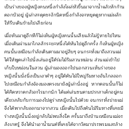
เป็นร่างของผู้หญิงคนหนึ่งกำลังโผล่หัวขึ้นมาจากน้ำแล้วหักก้าน
ดอกบัวอยู่ ผู้เล่าสะดุดชะงักนิดหนึ่งกำลังจะหยุดดูหากแม่ผลัก
ให้รีบเดินข้ามไปเสียก่อน
เมื่อหันมาดูอีกทีก็ไม่เห็นผู้หญิงคนนั้นเสียแล้วไม่รู้หายไปไหน
เมื่อเดินผ่านมาไกลสักระยะหนึ่งได้หันไปดูอีกครั้ง ก็เห็นผู้หญิง
คนนั้นเหมือนกำลังเดินตามมาอยู่ลิบๆ จนกระทั่งมาถึงสวนแม่
ได้ให้พูดเล่าไปนั่งเล่นอยู่ใต้ร่มไม้ริมสวนหม่อน ส่วนแม่เข้าไป
เก็บใบหม่อนในสวน ผู้เล่ามองออกไปนอกสวนเห็นร่างของ
หญิงนั้นนั่งนิ่งเป็นเงาดำๆ อยู่ใต้ต้นไม้ใหญ่ริมทางอันไกลออก
ไปเหมือนกำลังจ้องมองตรงมายังผู้เล่านั่งอยู่ หากตอนนั้นก็ไม่
ได้คิดหวาดกลัวอะไรมากนัก ได้แต่เล่นซนตามประสาเด็กอยู่คน
เดียวสลับกับการมองไปดูร่างหญิงนั้นไปด้วย จนกระทั่งบ่ายแม่
จึงได้พากลับออกมาจากสวน เมื่อเดินไปถึงต้นไม้ริมทางที่เคยมี
ร่างหญิงนั้นนั่งอยู่กลับไม่พบสิ่งใด ครั้นมาถึงบ้านเหมือนแม่จะ
สังเกตรู้ จึงได้นำเอาน้ำมนต์ที่เคยได้จากวัดมาประพรมและล้าง