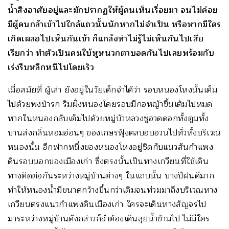
น้ำสิงอาศัยอยู่และมักปรากฏให้ผู้คนเห็นเรื่อยมา จนไม่ค่อย
มีผู้คนกล้าเข้าไปใกล้แถวนั้นนักหากไม่จำเป็น หรือหากมีใคร
เกิดเผลอไปเห็นกันเข้า ก็แกล้งทำไม่รู้ไม่เห็นกันไปเสีย
เรียกว่า ทำตัวเป็นคนใบ้หูหนวกตาบอดกันไปเลยพร้อมกับ
เร่งรีบหลีกหนีไปโดยเร็ว
เมื่อสมัยที่ ผู้เล่า ยังอยู่ในวัยเด็กจำได้ว่า รอบหนองโหงนั้นเต็ม
ไปด้วยพงป่ารก ริมฝั่งหนองโดยรอบมีกอหญ้าขึ้นเต็มไปหมด
หากในหนองกลับเต็มไปด้วยหมู่บัวหลวงชูอวดดอกทั้งตูมทั้ง
บานส่งกลิ่นหอมอ่อนๆ ของเกษรฟุ้งตลบอบอวนไปทั่วทั้งบริเวณ
หนองนั้น อีกฟากหนึ่งของหนองโหงอยู่ชิดกับแนวสันกำแพง
ดินรอบนอกของเมืองเก่า ซึ่งตรงนั้นเป็นทางเกวียนที่ใช้เดิน
ทางติดต่อกันระหว่างหมู่บ้านต่างๆ ในแถบนั้น บางปีฝนดีมาก
ทำให้หนองน้ำมีขนาดกว้างขึ้นกว่าเดิมจนท่วมมาถึงบริเวณทาง
เกวียนตรงแนวกำแพงดินเมืองเก่า ใครจะเดินทางสัญจรไป
มาระหว่างหมู่บ้านดังกล่าวก็จำต้องเดินลุยน้ำข้ามไป ไม่มีใคร