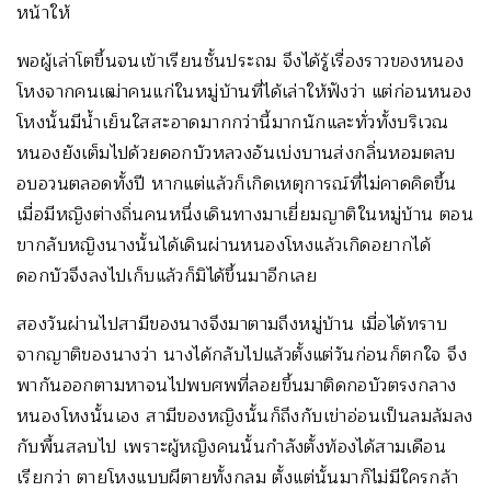
หน้าให้
พอผู้เล่าโตขึ้นจนเข้าเรียนชั้นประถม จึงได้รู้เรื่องราวของหนอง
โหงจากคนเฒ่าคนแก่ในหมู่บ้านที่ได้เล่าให้ฟังว่า แต่ก่อนหนอง
โหงนั้นมีน้ำเย็นใสสะอาดมากกว่านี้มากนักและทั่วทั้งบริเวณ
หนองยังเต็มไปด้วยดอกบัวหลวงอันเบ่งบานส่งกลิ่นหอมตลบ
อบอวนตลอดทั้งปี หากแต่แล้วก็เกิดเหตุการณ์ที่ไม่คาดคิดขึ้น
เมื่อมีหญิงต่างถิ่นคนหนึ่งเดินทางมาเยี่ยมญาติในหมู่บ้าน ตอน
ขากลับหญิงนางนั้นได้เดินผ่านหนองโหงแล้วเกิดอยากได้
ดอกบัวจึงลงไปเก็บแล้วก็มิได้ขึ้นมาอีกเลย
สองวันผ่านไปสามีของนางจึงมาตามถึงหมู่บ้าน เมื่อได้ทราบ
จากญาติของนางว่า นางได้กลับไปแล้วตั้งแต่วันก่อนก็ตกใจ จึง
พากันออกตามหาจนไปพบศพที่ลอยขึ้นมาติดกอบัวตรงกลาง
หนองโหงนั้นเอง สามีของหญิงนั้นก็ถึงกับเข่าอ่อนเป็นลมล้มลง
กับพื้นสลบไป เพราะผู้หญิงคนนั้นกำลังตั้งท้องได้สามเดือน
เรียกว่า ตายโหงแบบผีตายทั้งกลม ตั้งแต่นั้นมาก็ไม่มีใครกล้า