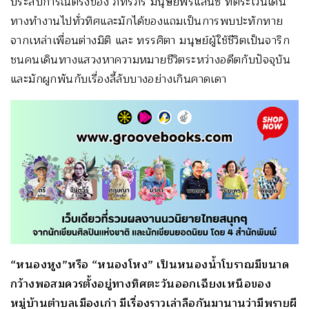
ประสบการณ์ตรงของ ภัทรภร มนุษย์ฟรีแลนซ์ ที่ตระเวนเดิน
ทางทำงานไปทั่วทิศและมักได้ของแถมเป็นการพบปะทักทาย
จากเหล่าเพื่อนต่างมิติ และ ทรรศิตา มนุษย์ผู้ใช้ชีวิตเป็นจาริก
ชนคนเดินทางแสวงหาความหมายชีวิตระหว่างอดีตกับปัจจุบัน
และมักผูกพันกับเรื่องลี้ลับบางอย่างเกินคาดเดา
“หนองหูง”หรือ “หนองโหง” เป็นหนองน้ำโบราณมีขนาด
กว้างพอสมควรตั้งอยู่ทางทิศตะวันออกเฉียงเหนือของ
หมู่บ้านตำบลเมืองเก่า มีเรื่องราวเล่าลือกันมานานว่ามีพรายผี