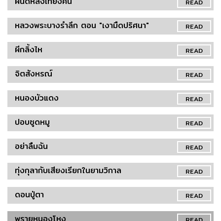
ผีนัดหลังเที่ยงคืน
READ
หลวงพระบางรำลึก ตอน "เงามืดปริศนา"
READ
ผีกลิ้งไห
READ
จิตสังหรณ์
READ
หนองบัวแดง
READ
ปอบซูดหมู
READ
อย่าลืมฉัน
READ
ทุ่งกุลากับเสียงเรียกในยามวิกาล
READ
ดอนปู่ตา
READ
พรายหนองโหง
READ