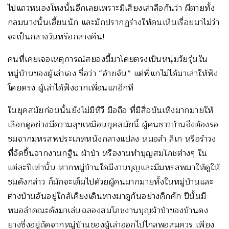
ไปแถวหนองโหงนั้นอีกเลยเพราะมีเสียงเล่าลือกันว่า ผีตายทั้ง
กลมนางนั้นเฮี้ยนนัก และมักปรากฏร่างให้คนเห็นเรื่อยมาไม่ว่า
จะเป็นกลางวันหรือกลางคืน!
คนที่เคยเจอเหตุการณ์สยองนี้มาโดยตรงเป็นหนุ่มวัยรุ่นใน
หมู่บ้านของผู้เล่าเอง ชื่อว่า “อ้ายจัน” แต่พี่แกไม่ได้มาเล่าให้ฟัง
โดยตรง ผู้เล่าได้ฟังจากเพื่อนแกอีกที
ในยุคสมัยก่อนนั้นยังไม่มีทีวี มือถือ ที่มีสื่อบันเทิงมากมายให้
เลือกดูอย่างมีความสุขเหมือนยุคสมัยนี้ ผู้คนชาวบ้านจึงต้องรอ
ชมจากมหรสพประเภทหนังกลางแปลง หมอลำ ลิเก หรือรำวง
ที่จัดขึ้นจากงานกฐิน ผ้าป่า หรืองานทำบุญสมโภชต่างๆ ใน
แต่ละปีเท่านั้น หากหมู่บ้านใดมีงานบุญและมีมหรสพมาให้ดูให้
ชมดังกล่าว ก็มักจะเต็มไปด้วยผู้คนมากมายทั้งในหมู่บ้านและ
ต่างบ้านอันอยู่ใกล้เคียงเดินทางมาดูกันอย่างคึกคัก ปีนั้นมี
หมอลำคณะดังมาเล่นฉลองสมโภชงานบุญผ้าป่าของบ้านดง
ยางซึ่งอยู่ถัดจากหมู่บ้านของผู้เล่าออกไปไกลพอสมควร เพียง