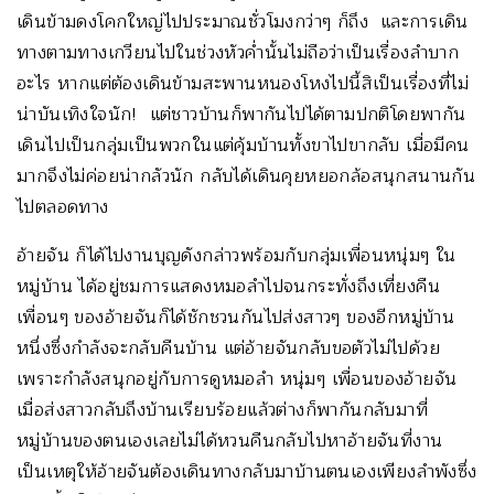
เดินข้ามดงโคกใหญ่ไปประมาณชั่วโมงกว่าๆ ก็ถึง และการเดิน
ทางตามทางเกวียนไปในช่วงหัวค่ำนั้นไม่ถือว่าเป็นเรื่องลำบาก
อะไร หากแต่ต้องเดินข้ามสะพานหนองโหงไปนี้สิเป็นเรื่องที่ไม่
น่าบันเทิงใจนัก! แต่ชาวบ้านก็พากันไปได้ตามปกติโดยพากัน
เดินไปเป็นกลุ่มเป็นพวกในแต่คุ้มบ้านทั้งขาไปขากลับ เมื่อมีคน
มากจึงไม่ค่อยน่ากลัวนัก กลับได้เดินคุยหยอกล้อสนุกสนานกัน
ไปตลอดทาง
อ้ายจัน ก็ได้ไปงานบุญดังกล่าวพร้อมกับกลุ่มเพื่อนหนุ่มๆ ใน
หมู่บ้าน ได้อยู่ชมการแสดงหมอลำไปจนกระทั่งถึงเที่ยงคืน
เพื่อนๆ ของอ้ายจันก็ได้ชักชวนกันไปส่งสาวๆ ของอีกหมู่บ้าน
หนึ่งซึ่งกำลังจะกลับคืนบ้าน แต่อ้ายจันกลับขอตัวไม่ไปด้วย
เพราะกำลังสนุกอยู่กับการดูหมอลำ หนุ่มๆ เพื่อนของอ้ายจัน
เมื่อส่งสาวกลับถึงบ้านเรียบร้อยแล้วต่างก็พากันกลับมาที่
หมู่บ้านของตนเองเลยไม่ได้หวนคืนกลับไปหาอ้ายจันที่งาน
เป็นเหตุให้อ้ายจันต้องเดินทางกลับมาบ้านตนเองเพียงลำพังซึ่ง