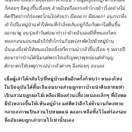
ก็ค่อยๆ ยืดสูงขึ้นเรื่อยๆ อ้ายจันหรือจะรอช้าโกยอ้าววิ่งอย่างไม่
คิดชีวิตปากก็ร้องตะโกนไปด้วยว่า ผีหลอก! ผีหลอก! จนกระทั่ง
เข้าไปในหมู่บ้านทำให้คนที่กำลังหลับอยู่ก็ถึงกับตกใจตื่นขึ้น
ออกมาดู จนรุ่งเช้าวันต่อมาข่าวว่าอ้ายจันเจอผีที่หนองโหง
หลอกจนนอนซมจับไข้หัวโกร๋นก็แพร่สะพัดไปทั่วหมู่บ้าน
นั่นเองยิ่งทำให้หนองโหงยิ่งทวีความน่ากลัวขึ้นเรื่อย ๆ หลายปี
ต่อมาชาวบ้านได้นิมนต์พระไปเจริญพระพุทธมนต์ทำบุญ
ตักบาตรให้เหตุการณ์น่ากลัวต่างๆ จึงค่อยๆ สงบลง
เมื่อผู้เล่าได้กลับไปที่หมู่บ้านเดิมอีกครั้งก็พบว่า หนองโหง
ในปัจจุบันได้ตื้นเขินจนบางส่วนถูกชาวบ้านนำดินมาถมทำ
เป็นสวนปลูกผลไม้เหลือเพียงส่วนเสี้ยวหนองเล็กๆ ที่ยังพอ
มีบัวหลวงขึ้นให้เห็นอยู่บ้าง แต่คิดว่าอีกไม่ช้านานก็คงหาย
กลายสภาพเป็นสวนไปหมดแน่ คงจะเหลือทิ้งไว้แต่ร่องรอย
ชื่ออันเคยถูกเล่าขานไว้เท่านั้นเอง