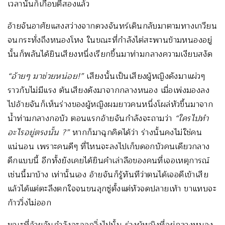
เวลานั้นก็เกือบตีสองแล้ว
อ้ายจันอาศัยแสงสว่างจากดวงจันทร์เดินกลับมาตามทางเกวียน
จนกระทั่งถึงหนองโหง ในขณะที่กำลังไต่สะพานข้ามหนองอยู่
นั้นก็พลันได้ยินเสียงหนึ่งเรียกขึ้นมาท่ามกลางความเงียบสงัด
“อ้ายๆ มาช่วยหน่อย!”
เสียงนั้นเป็นเสียงผู้หญิงดังมาแผ่วๆ
ราวกับไม่มีแรง ต้นเสียงดังมาจากกลางหนอง เมื่อเพ่งมองลง
ไปอ้ายจันก็เห็นร่างของผู้หญิงผมยาวคนหนึ่งโผล่หัวขึ้นมาจาก
น้ำท่ามกลางกอบัว ตอนแรกอ้ายจันกำลังจะถามว่า
“ใครไปทำ
อะไรอยู่ตรงนั้น ?”
หากก็มาฉุกคิดได้ว่า ร่างนั้นคงไม่ใช่คน
แน่นอน เพราะคนดีๆ ที่ไหนจะลงไปเก็บดอกบัวคนเดียวกลาง
ดึกแบบนี้ อีกทั้งยังเคยได้ยินคำเล่าลือของคนที่เจอเหตุการณ์
เช่นนี้มาบ้าง เท่านั้นเอง อ้ายจันก็รู้ทันทีว่าตนได้เจอดีเข้าเสีย
แล้วได้แต่ตะลึงตกใจจนขนลุกซู่ตั้งแต่หัวจดปลายเท้า ขาแทบจะ
ก้าววิ่งไม่ออก
ขณะที่อ้ายจันกำลังจะออกวิ่งไปนั้น ร่างผู้หญิงที่อยู่กลางหนอง