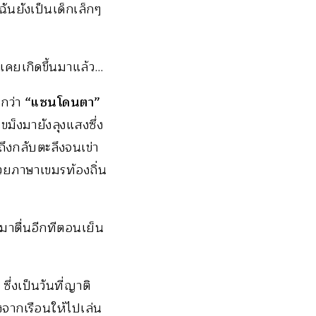
ันยังเป็นเด็กเล็กๆ
เคยเกิดขึ้นมาแล้ว…
ยกว่า
“แซนโดนตา”
ขม็งมายังลุงแสงซึ่ง
ถึงกลับตะลึงจนเข่า
้วยภาษาเขมรท้องถิ่น
าตื่นอีกทีตอนเย็น
ึ่งเป็นวันที่ญาติ
งจากเรือนให้ไปเล่น