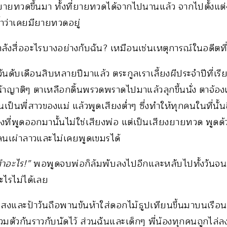
ายทวดขึ้นมา ทั้งที่ยายทวดได้จากไปนานแล้ว จากไปตั้งแต่ฉ
ำว่าเคยมียายทวดอยู่
ังสื่ออะไรบางอย่างกับฉัน? เหมือนเช่นเหตุการณ์ในอดีตที่
 วันดับเดือนสิบหลายปีมาแล้ว ตระกูลเราเลี้ยงผีประจำปีที่เรี
น้าญาติๆ ตาเหลือกดิ้นพรวดพราดไปมาแล้วลุกขึ้นนั่ง ตาจ้องเ
นเป็นพี่สาวของแม่ แล้วพูดเสียงต่ำๆ ซึ่งทำให้ทุกคนในที่นั้น
ที่พูดออกมานั้นไม่ใช่เสียงพ่อ แต่เป็นเสียงยายทวด พูดด
็นคนเผ่าลาวและไม่เคยพูดเขมรได้
ะทำอะไร!”
พอพูดจบพ่อก็ล้มพับลงไปอีกและหลับไปทั้งวันจนม
ะไรไม่ได้เลย
แสงและป้าวันถือพานขันห้าใส่ดอกไม้ธูปเทียนขึ้นมาบนเรือน ซ
ตัวกันราวกับนัดไว้ ส่วนฉันและเด็กๆ พี่น้องทุกคนถูกไล่ล