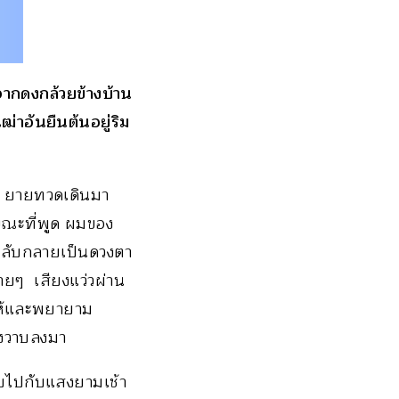
จากดงกล้วยข้างบ้าน
่าอันยืนต้นอยู่ริม
จำ ยายทวดเดินมา
 ขณะที่พูด ผมของ
็กลับกลายเป็นดวงตา
้ายๆ เสียงแว่วผ่าน
ไห้และพยายาม
องวาบลงมา
ายไปกับแสงยามเช้า