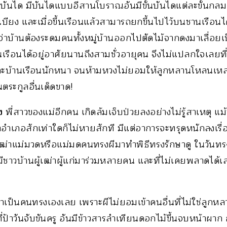
นบันได มีบันไดแบบอีสานโบราณอันมีขั้นบันไดแต่ละขั้นกลม
ง และเมื่อขึ้นเรือนแล้วสามารถยกขึ้นไปไว้บนชานเรือนได้ ซ
่าบ้านต้องระดมคนทั้งหมู่บ้านออกไปตัดไม้จากดงมาเลื่อยเ
นเรือนได้อยู่อาศัยนานถึงสามชั่วอายุคน จึงไม่แปลกใจเลย
าและบ้านเรือนนักหนา จนห้ามหวงไม่ยอมให้ลูกหลานโหลนเ
ตระกูลอื่นเด็ดขาด!
อง
พี่สาวของแม่อีกคน เกิดล้มเจ็บป่วยลงอย่างไม่รู้สาเหตุ แ
ำเภอสักเท่าใดก็ไม่หายสักที มีแต่อาการจะทรุดหนักลงเรื่อ
ฒ่าแม่มวดหรือแม่มดคนทรงผีมาทำพิธีทรงรักษาดู ในวันทรงน
มีชาวบ้านผู้เฒ่าผู้แก่มาร่วมหลายคน และที่ไม่เคยพลาดได้
เข้าเป็นคนทรงเองเลย เพราะผีไม่ยอมเข้าคนอื่นที่ไม่ใช่ลูก
ป้าวันจับขันครู อันมีข้าวสารลำเทียนดอกไม้ขึ้นจบหน้าผาก 