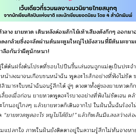
ัวลาง ยายทวด เดินหลังค่อมสักไม้เท้าเสียงดังกึกๆ ออกมา
าดงกล้วยซึ่งจะลัดผ่านต้นมะตูมใหญ่ไปยังสวนที่มีต้นมะขามเฒ
าลือกันว่าผีดุนักหนา!
่ใต้ต้นฝรั่งต้นโปรดที่ชอบไปปีนขึ้นเล่นจนถูกแม่ดุเป็นประ
มหน้าลงมาจนเกือบชนหน้าฉัน พูดอะไรสักอย่างที่ฟังไม่ชัด
วมาระใบหน้าฉันจนรู้สึกได้ จู่ๆ ดวงตาทั้งคู่ของยายทวดก
ลี้ยงเมื่อก่อน ยายทวดพูดอะไรบางอย่างที่ฟังไม่ชัดเจน คล
ะโกนอยู่ไกลๆ แล้วยายทวดก็เดินจากไป ในฝันนั้นฉันร้อง
วด
“ยายทวดพูดอะไร หนูไม่ได้ยิน!”
แล้วก็พลันมีแสงสว่างส่
ความแปลกใจ ภาพในฝันยังติดตาอยู่ในความรู้สึกไม่ทันจางห