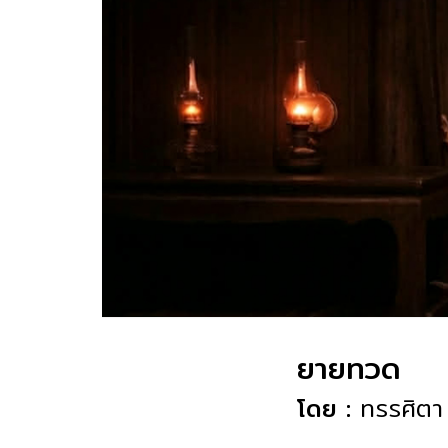
ยายทวด
โดย :
ทรรศิตา