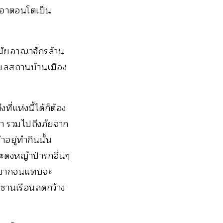
ู้เอาตอนโตเป็น
มัยอาณาจักรล้าน
ตำบลสถานบ้านเมือง
่แห่งนี้ได้ก็ต้อง
านา รวมไปถึงภัยจาก
ทำอยู่ทำกินนั้น
ดงหญ้าป่ารกอื่นๆ
แสนยากจนแทบจะ
ีชานเรือนลดกว้าง