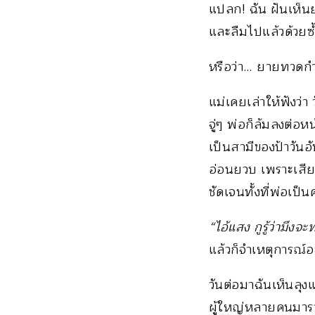
แปลก! ฉัน ฝันเห็นย
และลืมไปแล้วด้วยซ้
หรือว่า… ยายทวดกำล
แม่เคยเล่าให้ฟังว่า
จู่ๆ พ่อก็ล้มลงต่อห
เป็นสามีของป้าวันอั
อ่อนยวบ เพราะเสียง
ชัดเจนทั้งที่พ่อเป
“ไอ้แสง กูรู้ว่ามึงจ
แล้วก็จำเหตุการณ์อ
วันต่อมาฉันเห็นลุง
ผู้ใหญ่หลายคนมารวม