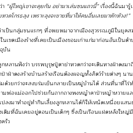
บว่า
“ผู้ใหญ่เขาจะคุยกัน อย่ามาเล่นซนแถวนี้”
เรื่องนี้ฉันมาร
ทวดโกรธลุง เพราะลุงจะขายที่นาให้คนอื่นเลยมาทักท้วง!”
่าเป็นกลุ่มชนแรกๆ ที่อพยพมาจากเมืองสุวรรณภูมิในยุคส
ยู่ในเขตเมืองร้างที่เคยเป็นเมืองขอมเก่าแก่มาก่อนอันเป็น
จุบัน
กหลานฟังว่า บรรพบุรุษปู่ตาย่าทวดกว่าจะเดินทางฝ่าดงมาถึงที
ุกป่าฝ่าดงสร้างบ้านสร้างเรือนต้องผจญทั้งสัตว์ร้ายต่างๆ น
่เดิมด้วยกว่าจะสงบร่มเย็นกลายเป็นหมู่บ้านได้ ส่วนที่นาที่ไร่
งตามพ่อแม่ออกไปช่วยกันถากถางพงหญ้าคาป่าหญ้าหวายและ
ละแปลงมาทำอยู่ทำกินเลี้ยงลูกหลานได้ก็ให้เหน็ดเหนื่อย
เดิมที่ฉันเคยอยู่ตอนเป็นเด็กๆ ซึ่งเป็นเรือนแฝดหลังใหญ่ม
งครัว