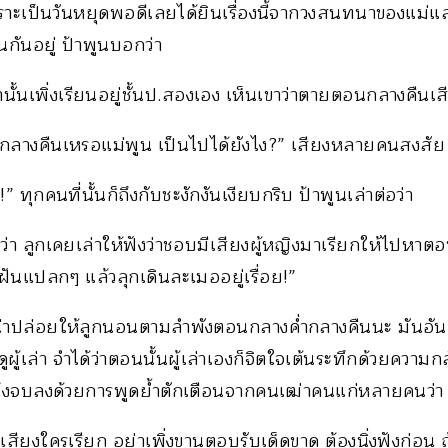
ราะเป็นวันหยุดพอดีเลยได้ยินเรื่องนี้จากวงสนทนาของแม่และ
กันอยู่ ป้าพูนบอกว่า
้ำนั้นเพิ่งเรียนอยู่ชั้นป.สองเอง เห็นเขาว่าตายตอนกลางคืนเ
กลางคืนเหรอแม่พูน เป็นไปได้ยังไง?” เสียงหลายคนสงสัย
 ทุกคนที่นั้นก็ถึงกับชะงักงันเงียบกริบ ป้าพูนเล่าต่อว่า
ว่า ลูกเคยเล่าให้ฟังว่าชอบมีเสียงผู้หญิงมาเรียกให้ไปหาต
บฝันแปลกๆ แล้วลุกเดินละเมออยู่เรื่อย!”
่น่าปล่อยให้ลูกนอนตามลำพังตอนกลางค่ำกลางคืนนะ มันอันต
้เล่า จำได้ว่าตอนนั้นผู้เล่าเองก็จิตใจเต้นระทึกด้วยความกลัว
ี้จึงจบลงด้วยการพูดย้ำตักเตือนจากคนเฒ่าคนแก่หลายคนว่า
ีเสียงใครเรียก อย่าเพิ่งขานตอบรับเด็ดขาด ต้องนิ่งฟังก่อน 