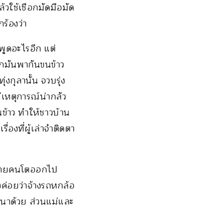
ล้วใช้เชือกมัดมือมัด
ร้องว่า
พูดอะไรอีก แต่
วกมันพากันขนข้าว
งกุลานั้น จวบรุ่ง
มีเหตุการณ์น่ากลัว
นข้าว ทำให้ชาวบ้าน
่องที่ผู้เล่าจำติดตา
ี่ชายคนโตออกไป
งค่อยว่าจ้างรถหกล้อ
ี่นาด้วย ส่วนแม่และ