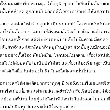
ให้ล้มลงติดพื้น พลางขู่ว่าให้อยู่นิ่งๆ อย่าขัดขืนเป็นอันขาดแ
นนั้นทิดดำห่วงลูกกับเมียมากกลัวโจรจะทำร้ายจึงได้แต่อ้าปาก
เลย ขอแต่อย่าทำร้ายลูกกับเมียผมเลย!” โจรพวกนั้นมันไม่
ไรกันสักอย่าง ไม่นานก็มีรถหกล้อวิ่งเข้ามาในลานข้าว พ
กือบหมดทั้งกอง แล้วรีบบึ่งรถหนีหายลับไปในความมืดกลางทุ่
ปล้นข้าวจึงแพร่สะพัดมาถึงหมู่บ้านผู้เล่า ช่วงนั้นดูเหมือนจะ
ลายอย่างทั้งเรื่อง ผีแม่หม้าย โรคนอนไหลตาย เรื่องโจรปล้
นไม่ค่อยหลับไปเป็นปีทีเดียว แต่เรื่องเสียงเรียกดูจะเป็นเรื
ราะได้เกิดขึ้นกับตัวเองในคืนวันหนึ่งถัดจากนั้นไม่นาน
วออกรวงดกได้ผลผลิตมากกว่าทุกๆ ปี พ่อจึงชวนพี่เขยและพ
ลาเพื่อเก็บเกี่ยวและทำลานตีนวดข้าวให้เสร็จเรียบร้อยแล้วจึ
ส่ยุ้งฉางที่บ้าน โดยผู้เล่ามีหน้าที่ต้อนวัวสิบตัวออกไปนอนท
ล้วกลับคืนทุกวันเพราะไม่มีใครดูแลบ้าน