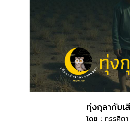
ทุ่งกุลากับ
โดย :
ทรรศิตา