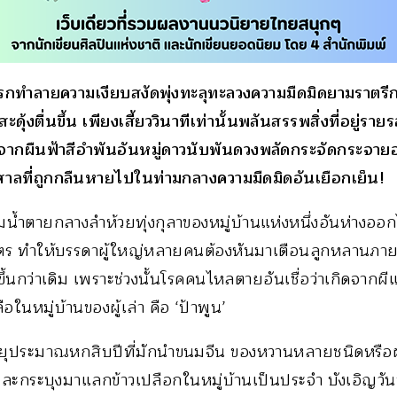
ทรกทำลายความเงียบสงัดพุ่งทะลุทะลวงความมืดมิดยามราตรีก
ะดุ้งตื่นขึ้น เพียงเสี้ยววินาทีเท่านั้นพลันสรรพสิ่งที่อยู่รา
กจากผืนฟ้าสีอำพันอันหมู่ดาวนับพันดวงพลัดกระจัดกระจายอ
พศาลที่ถูกกลืนหายไปในท่ามกลางความมืดมิดอันเยือกเย็น!
งจมน้ำตายกลางลำห้วยทุ่งกุลาของหมู่บ้านแห่งหนึ่งอันห่างออ
ตร ทำให้บรรดาผู้ใหญ่หลายคนต้องหันมาเตือนลูกหลานภายใ
กขึ้นกว่าเดิม เพราะช่วงนั้นโรคคนไหลตายอันเชื่อว่าเกิดจากผ
ลือในหมู่บ้านของผู้เล่า คือ ‘ป้าพูน’
อายุประมาณหกสิบปีที่มักนำขนมจีน ของหวานหลายชนิดหรือผั
และกระบุงมาแลกข้าวเปลือกในหมู่บ้านเป็นประจำ บังเอิญวันนั้