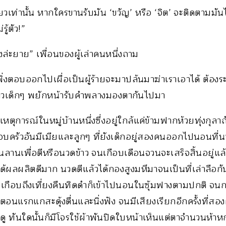
ดียวเท่านั้น หากใครขานรับมัน ‘ขวัญ’ หรือ ‘จิต’ จะติดตามม
ู้ตัว!”
งล่ะยาย” เพื่อนของผู้เล่าคนหนึ่งถาม
ิ่งตอบออกไปเผื่อเป็นผู้ร้ายจะมาปล้นมาฆ่าเราเอาได้ ต้องระม
าวเด็กๆ พยักหน้ารับคำพลางมองตากันไปมา
ากเหตุการณ์ในหมู่บ้านหนึ่งซึ่งอยู่ใกล้แค่ข้ามฟากห้วยทุ่งกุลาถัด
รอบครัวอันมีเมียและลูกๆ ที่ยังเด็กอยู่สองคนออกไปนอนที่นา
ึ้นลานเพื่อตีหรือนวดข้าว จนเกือบเดือนจวนจะเสร็จสิ้นอยู่แล้ว
ำได้ผลผลิตดีมาก นวดตีแล้วได้กองสูงมหึมาจนเป็นที่เล่าลือกันไ
เกือบถึงเที่ยงคืนทิดดำก็เข้าไปนอนในซุ้มฟางตามปกติ จนกร
 ตอนแรกแกสะดุ้งตื่นและนิ่งฟัง จนมีเสียงเรียกอีกครั้งที่
ู ทันใดนั้นก็มีโจรใช้ผ้าพันปิดใบหน้าเห็นแต่ตาจำนวนห้าหก