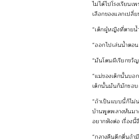
ไม่ได้ไปโรงเรียนเพ
เลือกของแลกเปลี่ยน
“เด็กผู้หญิงที่ตายน
“ออกไปเล่นน้ำตอน
“มันโดนผีเรียกขวัญ!”
“แม่ของเด็กนั้นบอก
เด็กนั้นมันก็มักชอ
“ถ้าเป็นแบบนี้ก็ไม
บ้านพูดพลางหันมาดูผู
อยากฟังต่อ เรื่องน
“กลางคืนดึกดื่นถ้าม