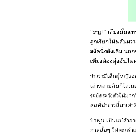
“หนู!” เสียงนั้นแ
ถูกเรียกให้พลันผวาส
สงัดนิ่งดังเดิม นอ
เพียงท้องทุ่งอันไ
ข่าวว่ามีเด็กผู้หญิ
เล่าหลายสิบกิโลเม
ระมัดระวังตัวให้มา
คนที่นำข่าวนี้มาเล่า
ป้าพูน เป็นแม่ค้า
กาลนั้นๆ ใส่ตะกร้า