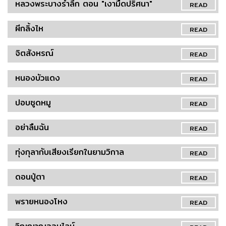
หลวงพระบางรำลึก ตอน "เงามืดปริศนา"
READ
ผีกลิ้งไห
READ
จิตสังหรณ์
READ
หนองบัวแดง
READ
ปอบซูดหมู
READ
อย่าลืมฉัน
READ
ทุ่งกุลากับเสียงเรียกในยามวิกาล
READ
ดอนปู่ตา
READ
พรายหนองโหง
READ