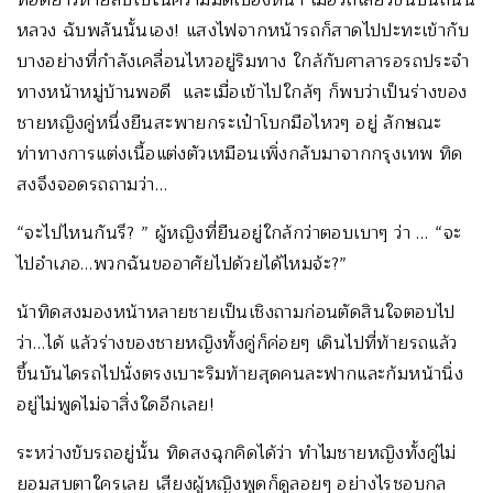
หลวง ฉับพลันนั้นเอง! แสงไฟจากหน้ารถก็สาดไปปะทะเข้ากับ
บางอย่างที่กำลังเคลื่อนไหวอยู่ริมทาง ใกล้กับศาลารอรถประจำ
ทางหน้าหมู่บ้านพอดี และเมื่อเข้าไปใกล้ๆ ก็พบว่าเป็นร่างของ
ชายหญิงคู่หนึ่งยืนสะพายกระเป๋าโบกมือไหวๆ อยู่ ลักษณะ
ท่าทางการแต่งเนื้อแต่งตัวเหมือนเพิ่งกลับมาจากกรุงเทพ ทิด
สงจึงจอดรถถามว่า…
“จะไปไหนกันรึ? ” ผู้หญิงที่ยืนอยู่ใกล้กว่าตอบเบาๆ ว่า … “จะ
ไปอำเภอ…พวกฉันขออาศัยไปด้วยได้ไหมจ้ะ?”
น้าทิดสงมองหน้าหลายชายเป็นเชิงถามก่อนตัดสินใจตอบไป
ว่า…ได้ แล้วร่างของชายหญิงทั้งคู่ก็ค่อยๆ เดินไปที่ท้ายรถแล้ว
ขึ้นบันไดรถไปนั่งตรงเบาะริมท้ายสุดคนละฟากและก้มหน้านิ่ง
อยู่ไม่พูดไม่จาสิ่งใดอีกเลย!
ระหว่างขับรถอยู่นั้น ทิดสงฉุกคิดได้ว่า ทำไมชายหญิงทั้งคู่ไม่
ยอมสบตาใครเลย เสียงผู้หญิงพูดก็ดูลอยๆ อย่างไรชอบกล