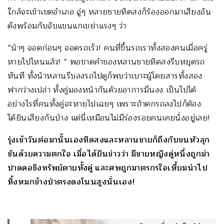
ใกล้จะเข้าเขตอำเภอ จู่ๆ หลายชายทิดสงก็ร้องออกมาเสียงอัน
ดังพร้อมกับจับแขนแกเขย่าแรงๆ ว่า
“น้าๆ จอดก่อนๆ จอดรถเร็ว! คนที่ขึ้นรถเราทั้งสองคนเมื่อครู่
หายไปไหนแล้ว! ” พอขาดคำของหลานชายทิดสงรีบหยุดรถ
ทันที ทั้งน้าหลานรีบลงรถไปดูก็พบว่าเบาะผู้โดยสารทั้งสอง
ฟากว่างเปล่า ทั้งคู่มองหน้ากันด้วยอาการมึนงง เป็นไปได้
อย่างไรที่คนทั้งคู่จะหายไปเฉยๆ เพราะถ้าตกรถลงไปก็ต้อง
ได้ยินเสียงกันบ้าง แต่นี่เหมือนไม่มีร่องรอยคนเคยนั่งอยู่เลย!
รุ่งเช้าวันต่อมานั้นเองทิดสงและหลานชายก็ถึงกับขนหัวลุก
ชันด้วยความตกใจ เมื่อได้ยินข่าวว่า มีชายหญิงคู่หนึ่งถูกฆ่า
ปาดคอชิงทรัพย์ตายทั้งคู่ และศพถูกฆาตรกรใจเหี้ยมนำไป
ทิ้งหมกข้างป่าตรงดงโนนสูงนั่นเอง!