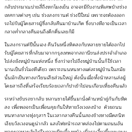
กลับประมาณบ่ายสี่ถึงหกโมงเย็น อาจจะมีรับงานพิเศษบ้างช่วง
เทศกาลต่างๆ เช่น ช่วงสงกรานต์ ช่วงปีใหม่ เพราะจะต้องออก
รถไปรับผู้โดยสารผู้ซี่งกลับคืนมาบ้านเกิด ซึ่งบางทีอาจเป็นเวลา
กลางค่ำกลางคืนจนถึงดึกดื่นเลยก็มี
ในสงกรานต์ปีนั้นเอง คืนวันหนึ่งทิดสงกับหลายชายได้ออกไป
รับผู้โดยสารที่กลับมาจากกรุงเทพจากสถานีขนส่งประจำอำเภอ
ไปส่งยังหมู่บ้านแห่งหนึ่ง ซึ่งกว่าจะไปถึงหมู่บ้านนั้นก็ใช้เวลา
นานเป็นชั่วโมงทีเดียว เพราะถนนหนทางแต่ละหมู่บ้านในสมัย
นั้นมักเป็นทางเกวียนเสียส่วนใหญ่ ดังนั้นเมื่อทั้งน้าหลานส่งผู้
โดยสารถึงที่เสร็จเรียบร้อยเวลาก็ปาเข้าไปจนเกือบเที่ยงคืนแล้ว
ระหว่างขับรถขากลับ หลานชายได้ขึ้นมานั่งด้านหน้าคู่กันกับทิด
สง เพื่อพอจะเป็นเพื่อนคุยกันให้หายวังเวงลงบ้าง ด้วยถนน
หนทางกลางทุ่งกุลาฯ ในเวลากลางคืนนั้นสองข้างทางมืดสนิท
เงียบวังเวงจนดูน่ากลัว แสงไฟหน้ารถสาดส่องไปตามถนนอัน
ทอดยาวหายลับไปในความมืดเบื้องหน้า เมื่อรถเลี้ยวขึ้นบนถนน