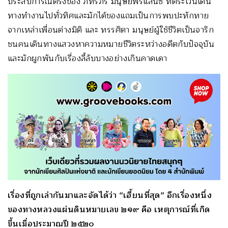
ประสบการณ์ตรงของ ภัทรภร มนุษย์ฟรีแลนซ์ ที่ตระเวนเดิน
ทางทำงานไปทั่วทิศและมักได้ของแถมเป็นการพบปะทักทาย
จากเหล่าเพื่อนต่างมิติ และ ทรรศิตา มนุษย์ผู้ใช้ชีวิตเป็นจาริก
ชนคนเดินทางแสวงหาความหมายชีวิตระหว่างอดีตกับปัจจุบัน
และมักผูกพันกับเรื่องลี้ลับบางอย่างเกินคาดเดา
เรื่องที่ถูกเล่ากันมาและจัดได้ว่า “เฮี้ยนที่สุด” อีกเรื่องหนึ่ง
ของทางหลวงแผ่นดินหมายเลข ๒๑๙ คือ เหตุการณ์ที่เกิด
ขึ้นเมื่อประมาณปี ๒๕๒๐