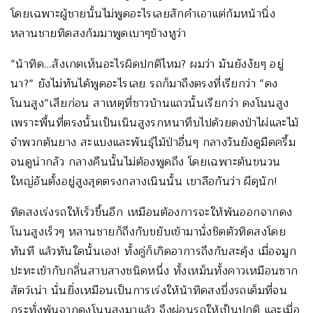
โดยเฉพาะผู้ชายนั้นไม่พูดอะไรเลยสักคำเอาแต่ก้มหน้านิ่ง
หลานชายทิดสงก้มมาพูดเบาๆข้างหูว่า
“น้าทิด…สังเกตเห็นอะไรผิดปกติไหม? ผมว่า มันยังงัยๆ อยู่
นา?” ยังไม่ทันได้พูดอะไรเลย รถก็มาถึงตรงที่เรียกว่า “ดง
โนนสูง”เสียก่อน สาเหตุที่ชาวบ้านแถวนั้นเรียกว่า ดงโนนสูง
เพราะพื้นที่ตรงนั้นเป็นเนินสูงรกหนาทึบไปด้วยดงป่าไผ่และไม้
จำพวกต้นยาง สะแบงและพันธุ์ไม้ป่าอื่นๆ กลางวันยังดูมืดครึ้ม
จนดูน่ากลัว กลางคืนนั้นไม่ต้องพูดถึง โดยเฉพาะต้นขนวน
ใหญ่อันตั้งอยู่สูงสุดตรงกลางเนินนั้น เขาลือกันว่า ผีดุนัก!
ทิดสงเร่งรถให้เร็วขึ้นอีก เหมือนต้องการจะให้พ้นออกจากดง
โนนสูงเร็วๆ หลานชายก็ถึงกับขยับเข้ามานั่งชิดตัวทิดสงโดย
ทันที แล้วทันใดนั้นเอง! ทั้งคู่ก็เกิดอาการถึงกับสะดุ้ง เมื่อจมูก
ปะทะเข้ากับกลิ่นสาบสางชนิดหนึ่ง ทั้งเหม็นทั้งคาวเหมือนซาก
สัตว์เน่า นั่นยิ่งเหมือนเป็นการเร่งให้น้าทิดสงบึ่งรถเต็มที่จน
กระทั่งพ้นจากดงโนนสูงมาแล้ว จึงผ่อนรถให้เป็นปกติ และเมื่อ