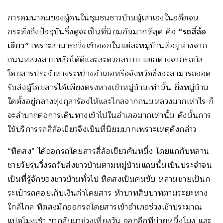
การคมนาคมของผู้คนในชุมชนชาวบ้านผู้เล่าเองในอดีตจน
กระทั่งถึงปัจจุบันซึ่งดูจะเป็นที่นิยมกันมากที่สุด คือ
“รถสี่ล้อ
เขียว”
เพราะสามารถวิ่งเข้าออกในแต่ละหมู่บ้านที่อยู่ห่างจาก
ถนนหลวงสายหลักได้ดีและสะดวกสบาย แตกต่างจากรถบัส
โดยสารประจำทางระหว่างอำเภอหรือจังหวัดซึ่งจะสามารถจอด
รับส่งผู้โดยสารได้เพียงตรงทางเข้าหมู่บ้านเท่านั้น ยิ่งหมู่บ้าน
ใดตั้งอยู่กลางทุ่งกุลาร้องไห้และไกลจากถนนหลวงมากเท่าไร ก็
จะลำบากต่อการเดินทางเข้าไปในอำเภอมากเท่านั้น ดังนั้นการ
ใช้บริการรถสี่ล้อเขียวจึงเป็นที่นิยมมากเพราะเหตุดังกล่าว
“ทิดสง” ได้ออกรถโดยสารสี่ล้อเขียวคันหนึ่ง โดยแกกับหลาน
ชายวัยรุ่นวิ่งรถรับส่งชาวบ้านตามหมู่บ้านแถบนั้นเป็นประจำจน
เป็นที่รู้จักของชาวบ้านทั่วไป ทิดสงเป็นคนขับ หลานชายเป็นก
ระเป๋ารถคอยเก็บเงินค่าโดยสาร ห้าบาทสิบบาทตามระยะทาง
ใกล้ไกล ทิดสงมักออกรถโดยสารเข้าอำเภอช่วงเช้าประมาณ
แปดโมงเช้า ขากลับมาช่วงเที่ยงวัน ออกอีกทีบ่ายหนึ่งโมง และ