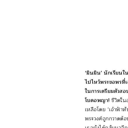
‘มินมิน’ นักเรีย
ไปไหว้พระขอพรที่เจด
ในการเตรียมตัวสอบ
โบดอพญา!
ชีวิตใน
เหลือโดย ‘เจ้าฟ้าทั
พระวงศ์ถูกกวาดต้อน
เธอยังได้กลับมาอีกค