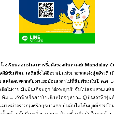
นในโรงเรียนสอนทำอาหารชื่อดังของมันฑะเลย์ Mandalay 
ีย์ซินพิวเม เจดีย์ซึ่งได้ชื่อว่าเป็นทัชมาฮาลแห่งลุ่มอิรวดี
 แต่โชคชะตากลับพาเธอย้อนเวลาไปที่ซินพิวเมในปี ค.ศ. 
อดีตไม่ง่าย มินมินเกือบถูก ‘ต่อพญายี’ จับไปสอบสวนแต่เธ
บทิม’… เจ้าฟ้าเชื้อสายโยเดียหรืออยุธยา… ผู้เป็นเจ้าฟ้ารุ่นท
มาพม่าคราวกรุงศรีอยุธยาแตก มินมินไม่ได้หยุดที่การย้อน
รั้งพร้อมกับมีบางสิ่งบางอย่างเป็นเครื่องยืนยันในการย้อนอด