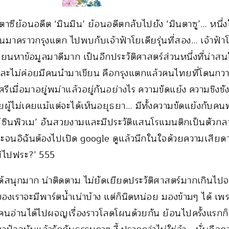
นตาซีย้อนอดีต ‘มินมิน’ ย้อนอดีตกลับไปยัง ‘มินตาซู’… หนึ่
อนมาคราวกรุงแตก ไปพบกับเจ้าฟ้าโยเดียรุ่นที่สอง… เจ้าฟ้าโ
ขียนหาข้อมูลมาดีมาก เป็นอีกประวัติศาสตร์ส่วนหนึ่งที่น่
ละไม่ค่อยมีคนนำมาเขียน คือกรุงแตกแล้วคนไทยที่โดนกวาด
ีเมื่อมาอยู่พม่าแล้วอยู่กันอย่างไร ความขัดแย้ง ความชิงชัง
ียผู้ไม่เคยแม้แต่จะได้เห็นอยุธยา… มีทั้งความขัดแย้งกับค
ดีย์ซินพิวเม’ อันสวยงามและมีประวัติแสนโรแมนติกเป็นตัวก
จนอิฉันต้องไปเปิด google ดูแล้วนึกในใจด้วยความเสียดา
่ไปฟระ?’ 555
งได้สนุกมาก น่าติดตาม ไม่ยัดเยียดประวัติศาสตร์มากเกินไปจนน
งเราจะมีพาร์ตน้ำเน่าบ้าง แต่ก็นิดหน่อย มองข้ามๆ ได้ เพ
นอ่านได้ไปผจญเรื่องราวโลดโผนด้วยกัน ย้อนไปครั้งแรกก