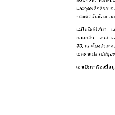
อิฉันก็คิดว่าคงกลับ
และจุดพลิกล็อกของค
ชนิดที่อิฉันต้องยอม
แม้ไม่ใช่ซีรีส์ผ้า…
กลมกลืน… คนอ่านอย
อิอิ) และโยงตัวละ
เอลดาแห่ง
เล่ห์ลุน
เอาเป็นว่าเรื่องนี