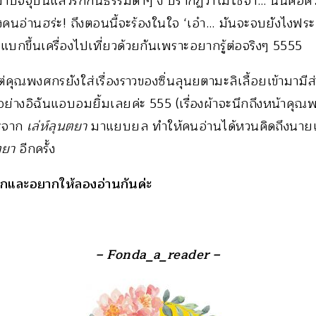
มาปัจจุบันแล้วรักกันธรรมดาๆ งี้ ปรากฏว่าไม่ใช่จ้า… นั่นคือค
นอ่านฮร่ะ! ถึงตอนนี้จะร้องในใจ ‘เอ๋า… มันจะจบยังไงฟระ
แบกขึ้นเครื่องไปเที่ยวด้วยกันเพราะอยากรู้ต่อจริงๆ 5555
 แต่คุณพงศกรยังใส่เรื่องราวของซิ่นลุนยตามะลิเลื้อยเข้ามามีส
่างอิฉันแอบอมยิ้มเลยค่ะ 555 (เรื่องผ้าจะนึกถึงหน้าคุ
ครจาก
เล่ห์ลุนตยา
มาแยบยล ทำให้คนอ่านได้หวนคิดถึงนา
ตยา
อีกครั้ง
้สนุกและอยากให้ลองอ่านกันค่ะ
– Fonda_a_reader –