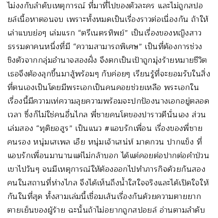
ไม่งงกับลำดับเหตุการณ์ ที่มาที่ไปของตัวละคร และไม่ถูกสปอ
ยล์เนื้อหาตอนจบ เพราะทั้งหมดเป็นเรื่องราวต่อเนื่องกัน ถ้าให้
เล่าแบบย่อๆ เล่มแรก “ตรีเนตรทิพย์” เป็นเรื่องของหญิงสาว
ธรรมดาคนหนึ่งที่มี “ความสามารถพิเศษ” เป็นที่ต้องการช่วง
ชิงตัวจากกลุ่มอำนาจสองฝั่ง จึงตกเป็นเป้าถูกมุ่งร้ายหมายชีวิต
เธอจึงต้องลุกขึ้นมาสู้พร้อมๆ กับค่อยๆ เรียนรู้ที่จะยอมรับในสิ่ง
ที่ตนเองเป็นโดยมีพระเอกเป็นคนคอยช่วยเหลือ พระเอกใน
เรื่องนี้มีความเท่ความลุยความพร้อมจะปกป้องนางเอกอยู่ตลอด
เวลา ซึ่งก็ไม่ใช่คนอื่นไกล พี่ชายคนโตของปาราวตีนั่นเอง ส่วน
เล่มสอง “ทุติยอสูร” เป็นแนว #แอบรักเพื่อน เรื่องของพี่ชาย
คนรอง หนุ่มเสเพล เอ๊ย หนุ่มเจ้าเสน่ห์ มาดกวน ปากแข็ง ที่
แอบรักเพื่อนมานานแต่ไม่กล้าบอก ได้แต่คอยต่อปากต่อคำป่วน
เขาไปวันๆ จนมีเหตุการณ์ให้ต้องออกไปทำภารกิจด้วยกันสอง
คนในสถานที่ห่างไกล จึงได้เห็นถึงน้ำใสใจจริงและได้เปิดใจให้
กันในที่สุด ทั้งสามเล่มนี้เชื่อมเส้นเรื่องกันด้วยความตายยาก
ตายเย็นของผู้ร้าย ฉะนั้นถ้าไม่อยากถูกสปอยล์ อ่านตามลำดับ