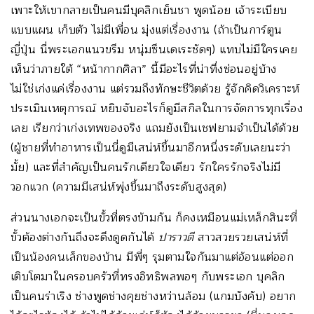
เพาะให้เขากลายเป็นคนมีบุคลิกเย็นชา พูดน้อย เจ้าระเบียบ
แบบแผน เก็บตัว ไม่มีเพื่อน มุ่งแต่เรื่องงาน (ถ้าเป็นการ์ตูน
ญี่ปุ่น นี่พระเอกแนวขรึม หนุ่มซึนเดเระชัดๆ) แทบไม่มีใครเคย
เห็นว่าภายใต้ “หน้ากากศิลา” นี้มีอะไรที่น่าทึ่งซ่อนอยู่บ้าง
ไม่ใช่เก่งแค่เรื่องงาน แต่รวมถึงทักษะชีวิตด้วย รู้จักคิดวิเคราะห์
ประเมินเหตุการณ์ หยิบจับอะไรก็ดูมีสกิลในการจัดการทุกเรื่อง
เลย เรียกว่าเก่งเทพของจริง แถมยังเป็นเชฟยามจำเป็นได้ด้วย
(ผู้ชายที่ทำอาหารเป็นนี่ดูมีเสน่ห์ขึ้นมาอีกหนึ่งระดับเลยนะว่า
มั้ย) และที่สำคัญเป็นคนรักเดียวใจเดียว รักใครรักจริงไม่มี
วอกแวก (ความมีเสน่ห์พุ่งขึ้นมาถึงระดับสูงสุด)
ส่วนนางเอกจะเป็นขั้วที่ตรงข้ามกัน ก็คงเหมือนแม่เหล็กสินะที่
ขั้วต้องต่างกันถึงจะดึงดูดกันได้
ปาราวตี
สาวสวยรวยเสน่ห์ที่
เป็นน้องคนเล็กของบ้าน มีพี่ๆ รุมตามใจกันมาแต่อ้อนแต่ออก
เติบโตมาในครอบครัวที่ทรงอิทธิพลพอๆ กับพระเอก บุคลิก
เป็นคนร่าเริง ช่างพูดช่างคุยช่างหว่านล้อม (แกมบังคับ) อยาก