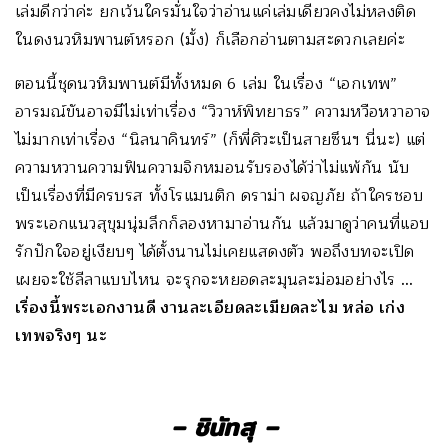
เล่มดีกว่าค่ะ ยกเว้นใครมั่นใจว่าอ่านแค่เล่มเดียวคงไม่หลงติด
ในดงนวหิมพานต์หรอก (มั้ง) ก็เลือกอ่านตามสะดวกเลยค่ะ
ตอนนี้ชุดนวหิมพานต์มีทั้งหมด 6 เล่ม ในเรื่อง “เอกเทพ”
อารมณ์ขันอาจมีไม่เท่าเรื่อง “วิวาห์พิทยาธร” ความหวือหวาอาจ
ไม่มากเท่าเรื่อง “นิลนาคินทร์” (ก็พี่ศิวะเป็นสายซึนฯ นี่นะ) แต่
ความหวานความฟินความจิกหมอนรับรองได้ว่าไม่แพ้กัน นับ
เป็นเรื่องที่มีครบรส ทั้งโรแมนติก ดราม่า ผจญภัย ถ้าใครชอบ
พระเอกแนวสุขุมนุ่มลึกก็ลองหามาอ่านกัน แล้วมาดูว่าคนที่แอบ
รักปักใจอยู่เงียบๆ ได้ตั้งนานไม่เคยแสดงตัว พอถึงบทจะเปิด
เผยจะใช้ลีลาแบบไหน จะรุกจะหยอดละมุนละม่อมอย่างไร
…
เรื่องนี้พระเอกงานดี งานละเอียดละเมียดละไม หล่อ เก่ง
เทพจริงๆ นะ
– ชินัทสุ –