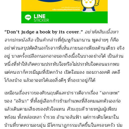
“Don’t judge a book by its cover.”
อย่าตัดสินเนื้อหา
จากปกหนังสือ
เป็นคำกล่าวที่คุ้นหูกันมานาน พูดง่ายๆ ก็คือ
อย่าด่วนสรุปตัดสินอะไรจากที่เห็นภายนอกเพียงด้านเดียว จริง
อยู่ บางครั้งเปลือกนอกอาจบอกถึงเนื้อในบางอย่างได้ เป็นส่วน
หนึ่งที่ทำให้เกิดความประทับใจหรือไม่ประทับใจตอนแรกพบ
แต่คนเราก็ควรมีมุมที่เปิดกว้าง เปิดใจมอง ยอมวางอคติ ลดอี
โก้ลงบ้าง แล้วอาจจะได้เจอสิ่งดีๆ ที่รอเราอยู่ก็ได้
เหมือนเรื่องราวของศิวนฤบดีและปาราวตีจากเรื่อง “เอกเทพ”
ของ “อลินา” ที่ทั้งคู่เลือกก้าวข้ามกำแพงที่สังคมและตัวเองก่อ
แล้วเดินตามเสียงของหัวใจแทน
ศิวนฤบดี
ชายหนุ่มผู้เพียบ
พร้อม ทั้งหล่อเหลา ร่ำรวย อำนาจล้นฟ้า แต่การเติบโตมาใน
บ้านที่ขาดความอบอุ่น มีโศกนาฏกรรมเกิดขึ้นในครอบครัว บ่ม