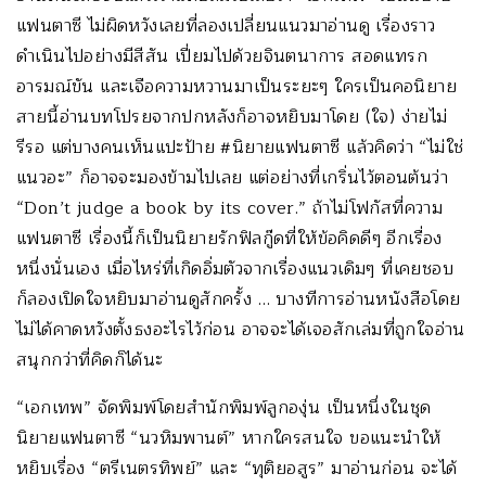
แฟนตาซี ไม่ผิดหวังเลยที่ลองเปลี่ยนแนวมาอ่านดู เรื่องราว
ดำเนินไปอย่างมีสีสัน เปี่ยมไปด้วยจินตนาการ สอดแทรก
อารมณ์ขัน และเจือความหวานมาเป็นระยะๆ ใครเป็นคอนิยาย
สายนี้อ่านบทโปรยจากปกหลังก็อาจหยิบมาโดย (ใจ) ง่ายไม่
รีรอ แต่บางคนเห็นแปะป้าย #นิยายแฟนตาซี แล้วคิดว่า “ไม่ใช่
แนวอะ” ก็อาจจะมองข้ามไปเลย แต่อย่างที่เกริ่นไว้ตอนต้นว่า
“Don’t judge a book by its cover.” ถ้าไม่โฟกัสที่ความ
แฟนตาซี เรื่องนี้ก็เป็นนิยายรักฟิลกู๊ดที่ให้ข้อคิดดีๆ อีกเรื่อง
หนึ่งนั่นเอง เมื่อไหร่ที่เกิดอิ่มตัวจากเรื่องแนวเดิมๆ ที่เคยชอบ
ก็ลองเปิดใจหยิบมาอ่านดูสักครั้ง … บางทีการอ่านหนังสือโดย
ไม่ได้คาดหวังตั้งธงอะไรไว้ก่อน อาจจะได้เจอสักเล่มที่ถูกใจอ่าน
สนุกกว่าที่คิดก็ได้นะ
“เอกเทพ” จัดพิมพ์โดยสำนักพิมพ์ลูกองุ่น เป็นหนึ่งในชุด
นิยายแฟนตาซี “นวหิมพานต์” หากใครสนใจ ขอแนะนำให้
หยิบเรื่อง “ตรีเนตรทิพย์” และ “ทุติยอสูร” มาอ่านก่อน จะได้