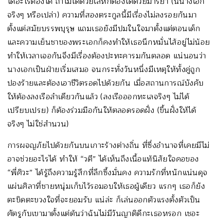
ได้อะไรต้องได้ ถ้าไม่ได้ด้วยเล่ห์ก็ต้องได้ด้วยมารยา (นี่นางเอก
จริงๆ หรือเปล่า) ความที่สองตระกูลนี้มีเรื่องไม่ลงรอยกันมา
ตั้งแต่สมัยบรรพบุรุษ แถมเธอยังมีปมในใจมาตั้งแต่ตอนเด็ก
และความเย็นชาของพระเอกก็คงทำให้เธอนึกหมั่นไส้อยู่ไม่น้อย
ทำให้เวลาเจอกันจึงมีเรื่องต้องปะทะคารมกันตลอด แน่นอนว่า
นางเอกเป็นฝ่ายเริ่มเสมอ จนกระทั่งวันหนึ่งมีเหตุให้ทั้งคู่ถูก
ปองร้ายและต้องเอาชีวิตรอดไปด้วยกัน เมื่อสถานการณ์บังคับ
ให้ต้องลงเรือลำเดียวกันแล้ว (ลงเรือออกทะเลจริงๆ ไม่ได้
เปรียบเปรย) ก็ต้องร่วมมือกันให้ตลอดรอดฝั่ง (ขึ้นฝั่งให้ได้
จริงๆ ไม่ใช่สำนวน)
การผจญภัยไปด้วยกันบนเกาะร้างต่างถิ่น ที่ซึ่งอำนาจที่เคยมีไม่
อาจช่วยอะไรได้ ทำให้ “วตี” ได้เห็นถึงเนื้อแท้นิสัยใจคอของ
“พี่ศิวะ” ได้รู้ถึงความรู้สึกที่ลึกซึ้งมั่นคง ความรักที่หนักแน่นดุจ
แผ่นศิลาที่ชายหนุ่มเก็บไว้รอมอบให้เธอผู้เดียว แรกๆ เธอก็ยัง
ตะขิดตะขวงใจที่จะยอมรับ แน่ล่ะ ก็เล่นออกตัวแรงตั้งตัวเป็น
ศัตรูกับเขามาตั้งแต่ต้นว่าฉันไม่มีวันญาติดีกะเธอหรอก เชอะ