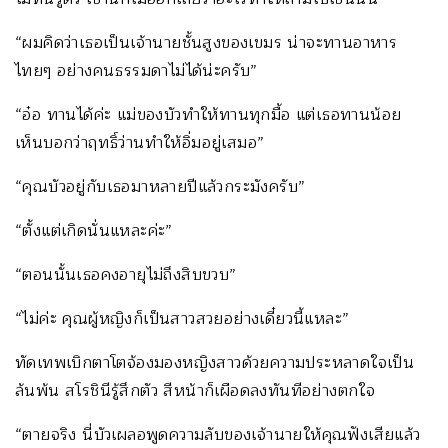
“ผมคิดว่าเธอเป็นเจ้านายชั้นสูงของเขมร น่าจะทานอาหาร
ไทยๆ อย่างคนธรรมดาไม่ได้น่ะครับ”
“อ๋อ ทานได้ค่ะ แม่ของบัวทำให้ทานทุกมื้อ แต่เธอทานน้อย
เห็นบอกว่าฤทธิ์ว่านทำให้อิ่มอยู่เสมอ”
“คุณบัวอยู่กับเธอมาหลายปีแล้วกระมังครับ”
“ตั้งแต่เกิดนั่นแหละค่ะ”
“ตอนนั้นเธอคงอายุไม่ถึงสิบขวบ”
“ไม่ค่ะ คุณผู้หญิงก็เป็นสาวสวยอย่างเดี๋ยวนี้แหละ”
ทัดเทพเบิกตาโตจ้องมองหญิงสาวด้วยความประหลาดใจเป็น
ล้นพ้น สโรชินีรู้สึกตัว สีหน้าก็เผือดลงทันทีอย่างตกใจ
“ตายจริง นี่บัวเผลอพูดความลับของเจ้านายให้คุณฟังเสียแล้ว