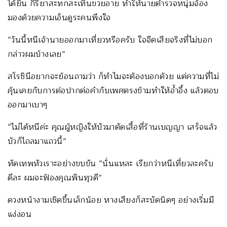
ได้ยิน กิริยาสะทกสะเทิ้นขวยอาย ทำให้นายตำรวจหนุ่มจ้อง
มองด้วยความเอ็นดูระคนพึงใจ
“วันนี้หนีเจ้านายออกมาเที่ยวหรือครับ ใจจืดเสียจริงที่ไม่บอก
กล่าวผมบ้างเลย”
สโรชินีอยากจะย้อนถามว่า ก็ทำไมจะต้องบอกด้วย แต่ความที่ไม่
คุ้นเคยกับการต่อปากต่อคำกับเพศตรงข้ามทำให้อ้ำอึ้ง แล้วตอบ
ออกมาเบาๆ
“ไม่ได้หนีค่ะ คุณผู้หญิงให้บัวมาตัดเสื้อที่ร้านเบญญา เสร็จแล้ว
บัวก็ไถลมาแถวนี้”
ทัดเทพหัวเราะอย่างขบขัน “นั่นแหละ เรียกว่าหนีเที่ยวละครับ
ดีละ ผมจะฟ้องคุณพินทุวดี”
ดวงหน้างามเชิดขึ้นเล็กน้อย หางเสียงก็สะบัดนิดๆ อย่างเริ่มมี
แง่งอน