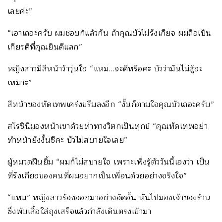
เลยค่ะ”
“เอาเถอะครับ ผมชอบก็แล้วกัน ถ้าคุณบัวไม่รังเกียจ ผมถือเป็น
เกียรติที่คุณยินดีแลก”
หญิงสาวมีสีหน้าว้าวุ่นใจ “แหม…จะดีหรือคะ บัวว่ามันไม่สู้จะ
เหมาะ”
สีหน้าของทัดเทพเคร่งขรึมลงอีก “งั้นก็ตามใจคุณบัวเถอะครับ”
สโรชินีมองหน้าเขาด้วยท่าทางวิตกเป็นทุกข์ “คุณทัดเทพอย่า
ทำหน้ายังงั้นซีคะ บัวไม่สบายใจเลย”
ผู้หมวดฝืนยิ้ม “ผมก็ไม่สบายใจ เพราะเพิ่งรู้ตัววันนี้เองว่า เป็น
ที่รังเกียจของคนที่ผมอยากเป็นเพื่อนด้วยอย่างจริงใจ”
“แหม” หญิงสาวร้องออกมาอย่างอัดอั้น หันไปมองเจ้าของร้าน
ซึ่งพับเสื้อใส่ถุงเสร็จแล้วกำลังเดินตรงเข้ามา