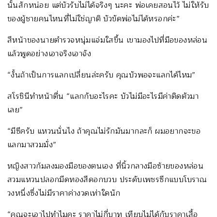
นั้นสักหน่อย แต่บัวรับไม่ได้จริงๆ นะคะ พ่อเคยสอนไว้ ไม่ให้รับ
ของผู้ชายคนไหนที่ไม่ใช่ญาติ บัวขัดพ่อไม่ได้หรอกค่ะ”
สีหน้าของนายตำรวจหนุ่มแจ่มใสขึ้น เขามองไปที่มือของหล่อน
แล้วพูดอย่างเอาจริงเอาจัง
“งั้นถ้าเป็นการแลกเปลี่ยนล่ะครับ คุณบัวพอจะแลกได้ไหม”
สโรชินีทำหน้าตื่น “แลกกับอะไรคะ บัวไม่มีอะไรมีค่าติดตัวมา
เลย”
“มีซีครับ แหวนนั่นไง ถ้าคุณไม่รักมันมากละก็ ผมอยากจะขอ
แลกมาสวมมั่ง”
หญิงสาวก้มลงมองมือของตนเอง ที่นิ้วกลางมือซ้ายของหล่อน
สวมแหวนปลอกมีดทองสีดอกบวบ ประดับเพชรซีกแบบโบราณ
วงหนึ่งซึ่งไม่มีราคาค่างวดเท่าใดนัก
“คุณจะเอาไปทำไมคะ ราคาไม่กี่บาท เทียบไม่ได้กับราคาเสื้อ