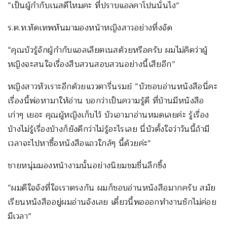
“เป็นผู้กำกับเนสดีไหมคะ ที่ปราบแอลคาโปนนั่นไง”
ร.ต.ท.ทัดเทพหันมามองหน้าหญิงสาวอย่างทึ่งจัด
“คุณบัวรู้จักผู้กำกับแอลเลียตเนสด้วยหรือครับ ผมไม่คิดว่าผู้
หญิงจะสนใจเรื่องสืบสวนสอบสวนอย่างนี้เสียอีก”
หญิงสาวหัวเราะอีกด้วยแววตารื่นรมย์ “บัวชอบอ่านหนังสือนี่คะ
เรื่องนี้พ่อหามาให้อ่าน บอกว่าเป็นความรู้ดี ที่บ้านมีหนังสือ
เก่าๆ เยอะ คุณผู้หญิงเก็บไว้ บัวเอามาอ่านหมดเลยค่ะ รู้เรื่อง
บ้างไม่รู้เรื่องบ้างก็ยังดีกว่าไม่รู้อะไรเลย นี่บัวตั้งใจว่าวันนี้ถ้ามี
เวลาจะไปหาซื้อหนังสือแถวใกล้ๆ นี้ด้วยค่ะ”
ชายหนุ่มมองหน้างามนั้นอย่างนิยมชมชื่นลึกซึ้ง
“ผมดีใจจังที่ใจเราตรงกัน ผมก็ชอบอ่านหนังสือมากครับ สมัย
เรียนหนังสืออยู่ผมอ่านจังเลย เดี๋ยวนี้พอออกทำงานชักไม่ค่อย
มีเวลา”