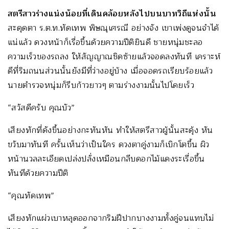
สตรีสาวร่างแน่งน้อยที่เดินคล้อยหลังไปบนบาทวิถีแห่งนั้น
สะดุดตา ร.ต.ท.ทัดเทพ พิษณุเศรณี อย่างจัง เขาเพ่งดูจนจำได้
แน่แล้ว ดวงหน้าก็เรื่อขึ้นด้วยความปีติยินดี ชายหนุ่มชะลอ
ความเร็วของรถลง ให้สัญญาณชิดซ้ายแล้วจอดลงทันที เคราะห์
ดีที่ริมถนนส่วนนั้นยังมีที่ว่างอยู่บ้าง เมื่อจอดรถเรียบร้อยแล้ว
นายตำรวจหนุ่มก็รีบก้าวยาวๆ ตามร่างงามนั้นไปโดยเร็ว
“สวัสดีครับ คุณบัว”
เสียงทักที่ดังขึ้นอย่างกะทันหัน ทำให้สตรีสาวผู้นั้นสะดุ้ง หัน
ขวับมาทันที ครั้นเห็นว่าเป็นใคร ดวงตาคู่งามก็เบิกโตขึ้น ผิว
หน้านวลละเอียดเปล่งปลั่งเหมือนกลีบดอกไม้แดงระเรื่อขึ้น
ทันทีด้วยความปีติ
“คุณทัดเทพ”
เสียงทักแผ่วเบาหลุดออกจากริมฝีปากบางงามทั้งคู่จนแทบไม่