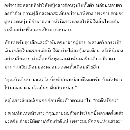
อย่างประหลาดที่ทำให้หญิงสาวร้อนวูบไปทั้งตัว หล่อนหลบตา
ลงต่ำด้วยความรู้สึกสะทกสะเทิ้นอย่างน่าพิศวง ประกายตาของ
ผู้หมวดหนุ่มมีอำนาจเขย่าหัวใจสาวของสโรชินีให้สั่นไหวเต้น
ระทึกอย่างที่ไม่เคยเป็นมาก่อนเลย
ทัดเทพรับถุงเสื้อและผ้าพันคอมาจากผู้ขาย พลางควักกระเป๋า
เงินเกล็ดใบละร้อยเจ็ดใบให้อย่างไม่สะดุ้งสะเทือน สโรชินีมอง
อย่างเสียดาย ค่าเสื้อหนึ่งชุดและผ้าพันคอผืนเดียว มีราคา
มากกว่าเงินเดือนของหล่อนตลอดทั้งเดือนเสียอีก
“คุณบัวเดินนานแล้ว ไปนั่งพักกันหน่อยดีไหมครับ ข้ามไปฟาก
โน้นเถอะ หาอะไรเย็นๆ ดื่มกันหน่อย”
หญิงสาวลังเลเล็กน้อยก่อนที่จะก้าวตามเขาไป “จะดีหรือคะ”
ร.ต.ท.ทัดเทพหัวเราะ “คุณถามผมด้วยประโยคนี้หลายครั้งแล้ว
นะครับ ถ้าจะให้ตอบก็ต้องว่าดีแน่ เพราะผมชักคอแห้งแล้วละ”