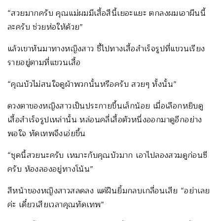
“สวยมากครับ คุณแม่ผมมีเสื้อสีนี้เยอะแยะ ตกลงผมเอาผืนนี้
ละครับ ช่วยห่อให้ด้วย”
แล้วเขาหันมาทางหญิงสาว ชี้ไปทางเสื้อสำเร็จรูปที่แขวนเรียง
รายอยู่ตามที่แขวนเสื้อ
“คุณบัวไม่สนใจดูผ้าพวกนั้นหรือครับ สวยๆ ทั้งนั้น”
ดวงตาของหญิงสาวเป็นประกายขึ้นเล็กน้อย เมื่อเลือกหยิบดู
เสื้อสำเร็จรูปเหล่านั้น หล่อนคลี่เสื้อตัวหนึ่งออกมาดูอีกอย่าง
พอใจ ทัดเทพจึงเอ่ยขึ้น
“ชุดนี้สวยนะครับ เหมาะกับคุณบัวมาก เอาไปลองสวมดูก่อนซี
ครับ ห้องลองอยู่ทางโน้น”
สีหน้าของหญิงสาวสลดลง แต่ฝืนยิ้มกลบเกลื่อนเสีย “อย่าเลย
ค่ะ เดี๋ยวเสียเวลาคุณทัดเทพ”