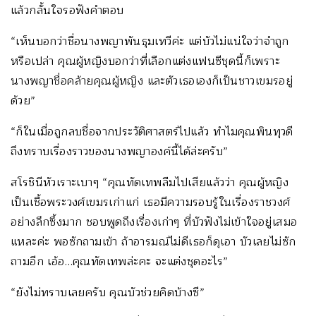
แล้วกลั้นใจรอฟังคำตอบ
“เห็นบอกว่าชื่อนางพญาพันธุมเทวีค่ะ แต่บัวไม่แน่ใจว่าจำถูก
หรือเปล่า คุณผู้หญิงบอกว่าที่เลือกแต่งแฟนซีชุดนี้ก็เพราะ
นางพญาชื่อคล้ายคุณผู้หญิง และตัวเธอเองก็เป็นชาวเขมรอยู่
ด้วย”
“ก็ในเมื่อถูกลบชื่อจากประวัติศาสตร์ไปแล้ว ทำไมคุณพินทุวดี
ถึงทราบเรื่องราวของนางพญาองค์นี้ได้ล่ะครับ”
สโรชินีหัวเราะเบาๆ “คุณทัดเทพลืมไปเสียแล้วว่า คุณผู้หญิง
เป็นเชื้อพระวงศ์เขมรเก่าแก่ เธอมีความรอบรู้ในเรื่องราชวงศ์
อย่างลึกซึ้งมาก ชอบพูดถึงเรื่องเก่าๆ ที่บัวฟังไม่เข้าใจอยู่เสมอ
แหละค่ะ พอซักถามเข้า ถ้าอารมณ์ไม่ดีเธอก็ดุเอา บัวเลยไม่ซัก
ถามอีก เอ้อ…คุณทัดเทพล่ะคะ จะแต่งชุดอะไร”
“ยังไม่ทราบเลยครับ คุณบัวช่วยคิดบ้างซี”