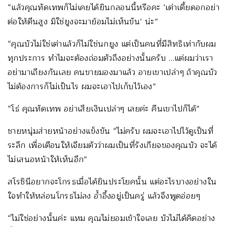
“แล้วคุณทัดเทพก็ไม่เคยได้ยินกลอนนี้หรือคะ ‘เต่าเตี้ยดอกอย่า
ต่อให้ตีนสูง มิใช่ยูงจะมาย้อมไม่เห็นขัน’ น่ะ”
“คุณบัวไม่ใช่เต่าแล้วก็ไม่ใช่นกยูง แต่เป็นคนที่มีสิทธิเท่ากับผม
ทุกประการ ทำไมจะต้องถ่อมตัวถึงอย่างนั้นครับ …แต่ผมว่าเรา
อย่ามาเถียงกันเลย คนขายมองมาแล้ว อายเขาเปล่าๆ ถ้าคุณบัว
ไม่ต้องการก็ไม่เป็นไร ผมจะเอาไปเก็บไว้เอง”
“โธ่ คุณทัดเทพ อย่าเสียเงินเปล่าๆ เลยค่ะ คืนเขาไปก็ได้”
ชายหนุ่มส่ายหน้าอย่างแข็งขัน “ไม่ครับ ผมจะเอาไปไว้ดูเป็นที่
ระลึก เพื่อเตือนให้เจียมตัวว่าผมเป็นที่รังเกียจของคุณบัว จะได้
ไม่เสนอหน้าให้เห็นอีก”
สโรชินีอยากจะโกรธเมื่อได้ยินประโยคนั้น แต่อะไรบางอย่างใน
ใจทำให้หล่อนโกรธไม่ลง อ้ำอึ้งอยู่เป็นครู่ แล้วจึงพูดอ่อยๆ
“ไม่ใช่อย่างนั้นค่ะ แหม คุณไม่ยอมเข้าใจเลย บัวไม่ได้คิดอย่าง