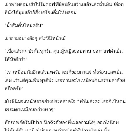
เขาพาหล่อนเข้าไปในคอฟฟีช็อปอันสว่างสลัวและฉ่ำเย็น เลือก
ที่นั่งได้มุมแล้วก็สั่งเครื่องดื่มให้หล่อน
“น้ำส้มคั้นไหมครับ”
เขาถามอย่างล้อๆ สโรชินีหน้าเบ้
“เบื่อแล้วค่ะ บัวคั้นทุกวัน คุณผู้หญิงชอบทาน ขอกาแฟดำเย็น
ให้บัวดีกว่า”
“เราเหมือนกันอีกแล้วนะครับ ผมก็ชอบกาแฟ ทั้งร้อนและเย็น
เลย…ว่าแต่คุณพินทุวดีน่ะ เธอทานอะไรเหมือนคนธรรมดาด้วย
หรือครับ”
สโรชินีมองหน้าเขาอย่างประหลาดใจ “ทำไมล่ะคะ เธอก็เป็นคน
ธรรมดาเหมือนอย่างเราๆ”
ทัดเทพกัดริมฝีปาก นึกฉิวตัวเองที่เผลอถามโง่ๆ ออกไปโดย
ไม่ทันรู้ตัว เขานึกไม่ออกเลยว่าอะไรทำให้ถามไปเช่นนั้น