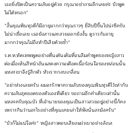
เธอยิ่งปิดเป็นความลับอยู่ด้วย กรุณาอย่าถามอีกเลยค่ะ บัวพูด
ไม่ได้หรอก”
“งั้นคุณพินทุวดีก็มีอายุมากกว่าคุณราวๆ ยี่สิบปีขึ้นไปน่ะซีครับ
ไม่น่าเชื่อเลย เธอยังสาวและสวยออกยังงั้น ดูราวกับอายุ
มากกว่าคุณไม่ถึงห้าปีเสียด้วยซ้ำ”
ร.ต.ท.ทัดเทพพูดอย่างตื่นเต้นเต็มที่จนลืมคำพูดของหญิงสาว
ต่อเมื่อเห็นสีหน้าอันแสดงความเดือดเนื้อร้อนใจของหล่อนนั้น
แหละเขาจึงรู้สึกตัว หัวเราะกลบเกลื่อน
“อย่าห่วงเลยครับ ผมจะรักษาความลับของคุณพินทุวดีไว้เท่ากับ
ความลับสุดยอดของตัวเองทีเดียว ขอถามอีกคำเดียวเท่านั้น
แหละครับคุณบัว ที่เจ้านายของคุณเป็นสาวสวยอยู่อย่างนี้ก็คง
เพราะกินว่านอะไรอย่างที่คุณเคยเล่าให้ฟังนั่นละมังครับ”
“บัวก็ไม่แน่ใจค่ะ” หญิงสาวตอบเสียงแผ่วเบาอย่างลังเล