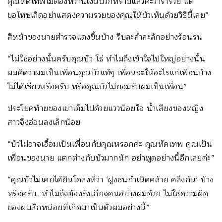
คุณทัดเทพไม่ต้องหว่านเงินบัวก็ทราบแล้วค่ะว่าร่ำรวย แต่
ขอโทษเถิดอย่าแสดงความรวยของคุณให้บัวเห็นด้วยวิธีนี้เลย”
สีหน้าของนายตำรวจแดงขึ้นบ้าง รีบละล่ำละลักอย่างร้อนรน
“ไม่ใช่อย่างนั้นครับคุณบัว โธ่ ทำไมถึงเข้าใจไปใหญ่อย่างนั้น
ผมคิดว่าผมเป็นเพื่อนคุณบัวแท้ๆ เพื่อนจะให้อะไรแก่เพื่อนบ้าง
ไม่ได้เชียวหรือครับ หรือคุณบัวไม่ยอมรับผมเป็นเพื่อน”
ประโยคท้ายของเขาเต็มไปด้วยแววน้อยใจ น้ำเสียงของหญิง
สาวจึงอ่อนลงเล็กน้อย
“บัวไม่อาจเอื้อมเป็นเพื่อนกับคุณหรอกค่ะ คุณทัดเทพ คุณเป็น
เพื่อนของนาย แตกต่างกับบัวมากนัก อย่าพูดอย่างนี้อีกเลยค่ะ”
“คุณบัวไม่เคยได้ยินโคลงที่ว่า ‘ฝูงชนกำเนิดคล้าย คลึงกัน’ บ้าง
หรือครับ…ทำไมถึงต้องรังเกียจคนอย่างผมด้วย ไม่ใช่ความผิด
ของผมสักหน่อยที่เกิดมาเป็นตัวผมอย่างนี้”