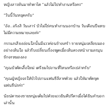
หญิงสาวหันมาทำตาโต “แล้วไม่ไปทำงานหรือคะ”
“วันนี้วันหยุดครับ”
“อ้อ…จริงสิ วันเสาร์ บัวไม่ใช่คนทำงานนอกบ้าน วันเดือนปีแทบ
ไม่มีความหมายเลยค่ะ”
กระแสเสียงอ่อนใสนั้นมีแววค่อนข้างเศร้า ชายหนุ่มเหลือบมอง
อย่างเห็นใจ แล้วรีบเปลี่ยนเรื่องพูดเมื่อเห็นดวงหน้างามละมุน
ชักจะหมองลง
“คุณบัวตัดเสื้อใหม่ เตรียมไปงานที่ไหนหรือเปล่าครับ”
“คุณผู้หญิงจะให้บัวไปงานแฟนซีลีลาศด้วย แล้วให้มาตัดชุด
แฟนซีน่ะค่ะ”
นัยน์ตาของชายหนุ่มเต็มไปด้วยแววยินดีปรีดาเมื่อได้ยินคำบอก
เล่านั้น