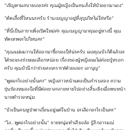
“เชิญตามสบายเถอะค่ะ คุณผู้หญิงเป็นคนสั่งให้บัวออกมาเอง”
“ตัดเสื้อที่ไหนนะครับ ร้านเบญญาอยู่ที่สุขุมวิทไม่ใช่หรือ”
“ที่นี่เป็นสาขาเพิ่งเปิดใหม่ค่ะ คุณเบญญามาคุมอยู่ทางนี้ คุณ
ทัดเทพจะไปไหนคะ”
“คุณแม่ผมวานให้ออกมาซื้อของให้น่ะครับ เจอคุณบัวก็ดีแล้วจะ
ได้ขอแรงช่วยผมเลือกหน่อย เรื่องของผู้หญิงผมไม่ค่อยรู้หรอก
ครับ คุณบัวนึกว่าช่วยสงเคราะห์ด้วยเถอะ เอาบุญ”
“พูดอะไรอย่างนั้นคะ” หญิงสาวหน้าแดงเป็นคำรบสอง ความ
ขุ่นข้องหมองใจที่มีต่อเขาละลายหายไปอย่างสิ้นเชิงเมื่อพบหน้า
นายตำรวจหนุ่ม
“บัวเป็นคนหูป่าตาเถื่อนอยู่แต่ในบ้าน จะเลือกอะไรเป็นคะ”
“โถ…พูดอะไรอย่างนั้น” ชายหนุ่มทำเสียงล้อ รู้สึกอารมณ์