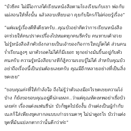
“บัวซีคะ ไม่มีโอกาสได้เรียนหนังสือตามโรงเรียนกับเขา พ่อกับ
แม่สอนให้ทั้งนั้น แล้วสอบเทียบเอา คุยกับใครก็ไม่ค่อยรู้เรื่อง”
“แต่ผมรู้เรื่องดีทีเดียวครับ…คุณบัวอย่าคิดว่าการเรียนหนังสือ
จะช่วยให้คนปราดเปรื่องไปหมดทุกคนซีครับ คนหาบเต้าฮวย
ไม่รู้หนังสือสักตัวยังกลายเป็นเจ้าของกิจการใหญ่โตได้ ส่วนคน
ร่ำเรียนสูงๆ เอาตัวรอดไม่ได้ก็มีเยอะ ทุกอย่างมันขึ้นอยู่กับตัว
คนครับ ความรู้หนังสือบางทีก็สู้ความรอบรู้ไม่ได้ สำหรับคุณบัว
อย่าถือเรื่องนี้เป็นปมด้อยเลยครับ คุณมีอีกหลายอย่างที่เป็นสิ่ง
ชดเชย”
“ขอบคุณค่ะที่ให้กำลังใจ ถึงไม่รู้ว่าตัวเองมีอะไรชดเชยความโง่
บ้าง ก็ยังขอขอบคุณอยู่ดีน่ะแหละ…ว่าแต่คุณทัดเทพอย่าเชื่อบัว
เลยค่ะ เรื่องแต่งแฟนซีน่ะ บัวก็พูดไปยังงั้น ถ้าแต่งเป็นผู้กำกับ
เนสก็ใส่เพียงชุดสากลแบบเก่าธรรมดาๆ ไม่น่าดูอะไร บัวว่าแต่ง
ชุดที่มันแปลกตากว่านั้นดีกว่าค่ะ”