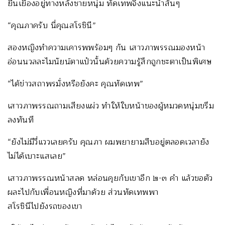
ยืนเยื้องอยู่ทางหลังชายหนุ่ม ทัดเทพจึงแนะนำสั้นๆ
“คุณภาครับ นี่คุณสโรชินี”
สองหญิงทำความเคารพพร้อมๆ กัน เสาวภาพรรณมองหน้า
อ่อนนวลละไมนัยน์ตาแป๋วนั้นด้วยความรู้สึกถูกชะตาเป็นพิเศษ
“ได้ข่าวสถาพรมั่งหรือยังคะ คุณทัดเทพ”
เสาวภาพรรณถามเสียงแผ่ว ทำให้ใบหน้าของผู้หมวดหนุ่มขรึม
ลงทันที
“ยังไม่มีวี่แววเลยครับ คุณภา ผมพยายามสืบอยู่ตลอดเวลายัง
ไม่ได้เบาะแสเลย”
เสาวภาพรรณหน้าสลด หล่อนคุยกับเขาอีก ๒-๓ คำ แล้วขอตัว
ผละไปกับเพื่อนหญิงที่มาด้วย ส่วนทัดเทพพา
สโรชินีไปยังรถของเขา