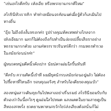
“เช่นอะไรดีครับ เห้งเจีย หรือพระยาแกรกดีไหม”
สโรชินีหัวเราะคิก ทำท่าเหมือนจะค้อนแต่เมื่อรู้ตัวก็เสเมินไป
ทางอื่น
“อุ๊ย ไม่ถึงยังงั้นหรอกค่ะ รูปร่างคุณทัดเทพห่างไกลจาก
เห้งเจียมาก และก็ไม่ต้องถึงกับทำเป็นง่อยเปลี้ยเสียขาอย่าง
พระยาแกรกด้วย เอาแค่พระราชวรินทร์ดีกว่า กรมพระตำรวจ
ในสมัยก่อนน่ะค่ะ”
ผู้หมวดหนุ่มดีดนิ้วดังเปาะ นัยน์ตาแจ่มใสขึ้นทันที
“ดีครับ ความคิดนี้เข้าที ผมมีชุดนักรบสมัยก่อนอยู่แล้ว ไม่ต้อง
ไปซื้อหาที่ไหนอีก ขอบคุณจริงๆ สำหรับไอเดียของคุณบัว”
สองหนุ่มสาวเดินคุยกันไปพลางอย่างรื่นรมย์ สโรชินียอมรับกับ
ตัวเองว่าวันนี้อะไรๆ ดูแจ่มใสไปหมด แสงแดดในยามสายดูเป็น
สีทองสะพรั่ง ยวดยานพาหนะขวักไขว่ส่งเสียงดังสนั่นก็ไม่