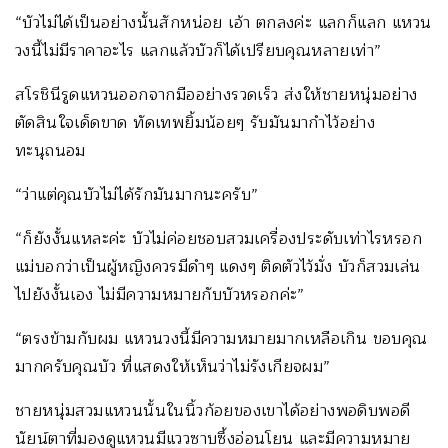
“บัวไม่ได้เป็นอย่างนั้นสักหน่อย เอ้า ตกลงค่ะ แลกก็แลก แหวน
วงนี้ไม่มีราคาอะไร แลกแล้วบัวก็ได้เปรียบคุณหลายเท่า”
สโรชินีรูดแหวนออกจากมืออย่างรวดเร็ว ส่งให้ชายหนุ่มอย่าง
ตัดสินใจเด็ดขาด ทัดเทพยิ้มน้อยๆ รับมันมากำไว้อย่าง
ทะนุถนอม
“ว่าแต่คุณบัวไม่ได้รักมันมากนะครับ”
“ก็ยังงั้นแหละค่ะ บัวไม่ค่อยชอบสวมเครื่องประดับเท่าไรหรอก
แม่บอกว่าเป็นผู้หญิงควรมีดำๆ แดงๆ ติดตัวไว้มั่ง บัวก็สวมเล่น
ไปยังงั้นเอง ไม่มีความหมายกับบัวหรอกค่ะ”
“ตรงข้ามกับผม แหวนวงนี้มีความหมายมากเหลือเกิน ขอบคุณ
มากครับคุณบัว ที่แสดงให้เห็นว่าไม่รังเกียจผม”
ชายหนุ่มสวมแหวนนั้นในนิ้วก้อยของเขาได้อย่างพอดิบพอดี
นัยน์ตาที่มองดูแหวนมีแววซาบซึ้งอ่อนโยน และมีความหมาย