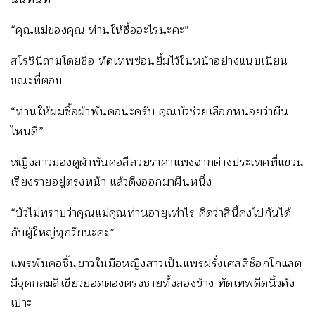
“คุณแม่ของคุณ ท่านให้ซื้ออะไรนะคะ”
สโรชินีถามโดยซื่อ ทัดเทพซ่อนยิ้มไว้ในหน้าอย่างแนบเนียน
ขณะที่ตอบ
“ท่านให้ผมซื้อผ้าพันคอน่ะครับ คุณบัวช่วยเลือกหน่อยว่าผืน
ไหนดี”
หญิงสาวมองดูผ้าพันคอสีสวยราคาแพงจากต่างประเทศที่แขวน
เรียงรายอยู่ตรงหน้า แล้วดึงออกมาผืนหนึ่ง
“บัวไม่ทราบว่าคุณแม่คุณท่านอายุเท่าไร คิดว่าสีนี้คงไปกันได้
กับผู้ใหญ่ทุกวัยนะคะ”
แพรพันคอชิ้นยาวในมือหญิงสาวเป็นแพรฝรั่งเศสสีช็อกโกแลต
มีจุดกลมสีเขียวยอดตองตรงชายทั้งสองข้าง ทัดเทพดีดนิ้วดัง
เปาะ