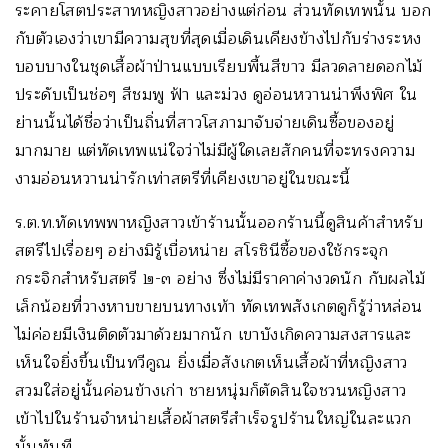
ระคายโสตประสาทหญิงสาวอย่างแต่ก่อน ส่วนทัดเทพนั้น บอก
กับตัวเองว่าเขามีความสุขที่สุดเมื่อเดินเคียงข้างไปกับร่างระหง
บอบบางในชุดเสื้อผ้าป่านแบบเรียบพื้นสีขาว มีลวดลายดอกไม้
ประดับเป็นช่อๆ สีชมพู ฟ้า และม่วง ดูอ่อนหวานน่าพึงพิศ ใน
ย่านนั้นได้ชื่อว่าเป็นถิ่นที่สาวโสภามาจับจ่ายเดินซื้อของอยู่
มากมาย แต่ทัดเทพแน่ใจว่าไม่มีผู้ใดเลยสักคนที่จะทรงความ
งามอ่อนหวานน่ารักเท่าสตรีที่เคียงเขาอยู่ในขณะนี้
ร.ต.ท.ทัดเทพพาหญิงสาวเข้าร้านนั้นออกร้านนี้ดูสินค้าสำหรับ
สตรีไปเรื่อยๆ อย่างมิรู้เบื่อหน่าย สโรชินีซื้อของใช้กระจุก
กระจิกสำหรับสตรี ๒-๓ อย่าง ซึ่งไม่มีราคาค่างวดนัก กับผลไม้
เล็กน้อยที่วางหาบขายบนทางเท้า ทัดเทพสังเกตดูก็รู้ว่าหล่อน
ไม่ค่อยมีเงินติดตัวมาด้วยมากนัก เขาบังเกิดความสงสารและ
เห็นใจยิ่งขึ้นเป็นทวีคูณ ยิ่งเมื่อสังเกตเห็นเสื้อผ้าที่หญิงสาว
สวมใส่อยู่นั้นค่อนข้างเก่า ชายหนุ่มก็ตัดสินใจชวนหญิงสาว
เข้าไปในร้านจำหน่ายเสื้อผ้าสตรีสำเร็จรูปร้านใหญ่ในละแวก
นั้นทันที