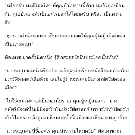
“หรือครับ ผมดีใจจริงๆ ที่คุณบัวไปงานนี้ด้วย ผมก็ไปเหมือน
กัน คุณบัวแต่งตัวเป็นอะไรบอกได้ไหมครับ หรือว่าเป็นความ
ลับ”
“ชุดนางกำนัลขอมค่ะ เป็นคนแบกกลดให้คุณผู้หญิงที่จะแต่ง
เป็นนางพญา”
ทัดเทพขมวดคิ้วนิดหนึ่ง รู้สึกสะดุดใจในประโยคนั้นทันที
“นางพญาขอมน่ะหรือครับ เผอิญสมัยเรียนหนังสือผมก็ตกวิชา
ประวัติศาสตร์เสียด้วย เลยไม่รู้ว่าเขมรเคยมีนางกษัตริย์ครอง
เมือง”
“ไม่ใช่เขมรค่ะ แต่เป็นขอมโบราณ คุณผู้หญิงบอกว่า นาง
กษัตริย์องค์นี้ไม่มีชื่อจารึกในประวัติศาสตร์ เพราะไปทำผิดอะไร
เข้าก็ไม่ทราบ จึงถูกลบชื่อหมดทั้งชื่อเมืองและชื่อนางพญาด้วย”
“นางพญาคนนี้ชื่ออะไร คุณบัวทราบไหมครับ” ทัดเทพถาม