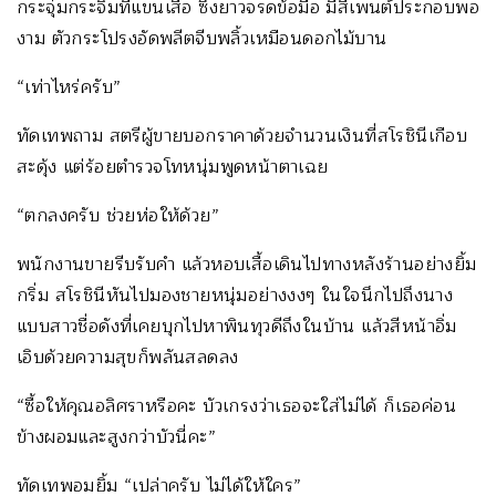
กระจุ๋มกระจิ๋มที่แขนเสื้อ ซึ่งยาวจรดข้อมือ มีสีเพนต์ประกอบพอ
งาม ตัวกระโปรงอัดพลีตจีบพลิ้วเหมือนดอกไม้บาน
“เท่าไหร่ครับ”
ทัดเทพถาม สตรีผู้ขายบอกราคาด้วยจำนวนเงินที่สโรชินีเกือบ
สะดุ้ง แต่ร้อยตำรวจโทหนุ่มพูดหน้าตาเฉย
“ตกลงครับ ช่วยห่อให้ด้วย”
พนักงานขายรีบรับคำ แล้วหอบเสื้อเดินไปทางหลังร้านอย่างยิ้ม
กริ่ม สโรชินีหันไปมองชายหนุ่มอย่างงงๆ ในใจนึกไปถึงนาง
แบบสาวชื่อดังที่เคยบุกไปหาพินทุวดีถึงในบ้าน แล้วสีหน้าอิ่ม
เอิบด้วยความสุขก็พลันสลดลง
“ซื้อให้คุณอลิศราหรือคะ บัวเกรงว่าเธอจะใส่ไม่ได้ ก็เธอค่อน
ข้างผอมและสูงกว่าบัวนี่คะ”
ทัดเทพอมยิ้ม “เปล่าครับ ไม่ได้ให้ใคร”