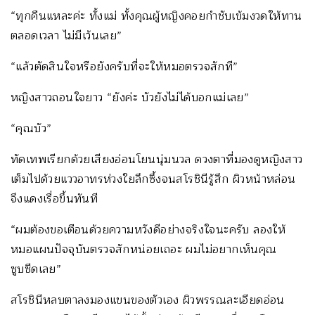
“ทุกคืนแหละค่ะ ทั้งแม่ ทั้งคุณผู้หญิงคอยกำชับเข้มงวดให้ทาน
ตลอดเวลา ไม่มีเว้นเลย”
“แล้วตัดสินใจหรือยังครับที่จะให้หมอตรวจสักที”
หญิงสาวถอนใจยาว “ยังค่ะ บัวยังไม่ได้บอกแม่เลย”
“คุณบัว”
ทัดเทพเรียกด้วยเสียงอ่อนโยนนุ่มนวล ดวงตาที่มองดูหญิงสาว
เต็มไปด้วยแววอาทรห่วงใยลึกซึ้งจนสโรชินีรู้สึก ผิวหน้าหล่อน
จึงแดงเรื่อขึ้นทันที
“ผมต้องขอเตือนด้วยความหวังดีอย่างจริงใจนะครับ ลองให้
หมอแผนปัจจุบันตรวจสักหน่อยเถอะ ผมไม่อยากเห็นคุณ
ซูบซีดเลย”
สโรชินีหลบตาลงมองแขนของตัวเอง ผิวพรรณละเอียดอ่อน