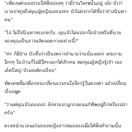
“เพียงแต่เธอเปรยให้ฟังบ่อยๆ ว่ามีว่านวิเศษนั้นอยู่ เอ้อ บัวว่า
เราอย่าคุยถึงคุณผู้หญิงเลยนะคะ บัวไม่อยากได้ชื่อว่าช่างนินทา
คน”
“โธ่ ไม่ใช่นินทาหรอกครับ…คุณบัวไม่แปลกใจบ้างหรือที่นาย
ของคุณเป็นสาวแส้ตลอดกาลอย่างนี้?”
“ค่ะ ก็มีบ้าง บัวเชื่อว่าเป็นเพราะอำนาจว่านนั่นแหละ เคยถาม
ใครๆ ในบ้านก็ไม่มีใครบอกได้สักคน พอคุณผู้หญิงรู้เข้า เธอ
เอ็ดใหญ่ บัวเลยต้องเงียบ”
ทัดเทพยิ้มเพื่อกลบเกลื่อนแววสนใจใคร่รู้ในดวงตา แล้วเปลี่ยน
เรื่องพูด
“ว่าแต่คุณบัวเองเถอะ ยังทานยาลูกกลอนแก้พิษอยู่อีกหรือเปล่า
ครับ”
ดวงหน้านวลแอร่มของหญิงสาวหมองลงเมื่อได้ฟังคำถามนั้น