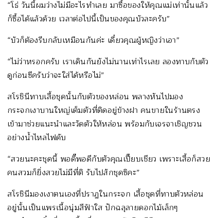
“โธ่ วันนี้ผมว่างไม่มีอะไรทำเลย มาซื้อของให้คุณแม่เท่านั้นแล้ว
ก็ซื้อได้แล้วด้วย เวลาต่อไปนี้เป็นของคุณบัวละครับ”
“บัวก็ต้องรีบกลับเหมือนกันค่ะ เดี๋ยวคุณผู้หญิงว่าเอา”
“ไม่ว่าหรอกครับ เราเดินกันยังไม่นานเท่าไรเลย ลองทาบกับตัว
ดูก่อนซีครับว่าจะใส่ได้หรือไม่”
สโรชินีทาบเสื้อชุดนั้นกับตัวของหล่อน พลางหันไปมอง
กระจกเงาบานใหญ่เต็มตัวที่ติดอยู่ข้างฝา คนขายในร้านตรง
เข้ามาช่วยแนะนำและวัดตัวให้หล่อน พร้อมกับเจรจาเชิญชวน
อย่างน้ำไหลไฟดับ
“สวยนะคะชุดนี้ พอดี๊พอดีกับตัวคุณเปี๊ยบเชียว เพราะเสื้อก็สวย
คนสวมก็ยิ่งสวยไม่มีที่ติ รับไปสักชุดซิคะ”
สโรชินีมองเงาตนเองที่ปราฏในกระจก เสื้อชุดที่ทาบตัวหล่อน
อยู่นั้นเป็นแพรเนื้อนุ่มสีฟ้าใส ปักฉลุลายดอกไม้เล็กๆ