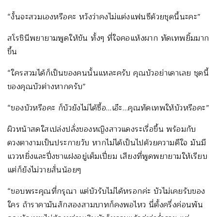
“งั้นจะสวมเองหรือคะ หวังว่าคงไม่แต่งแฟนซีด้วยชุดนี้นะคะ”
สโรชินีพยายามพูดให้ขัน ทั้งๆ ที่ใจคอแห้งผาก ทัดเทพยิ้มมาก
ขึ้น
“ใครสวมได้ก็เป็นของคนนั้นแหละครับ คุณบัวอย่าเดาเลย ชุดนี้
ของคุณบัวต่างหากครับ”
“ของบัวหรือคะ ก็บัวยังไม่ได้ซื้อ…เอ๊ะ…คุณทัดเทพให้บัวหรือคะ”
ผิวหน้าสดใสเปล่งปลั่งของหญิงสาวแดงระเรื่อขึ้น พร้อมกับ
ดวงตางามเป็นประกายวับ หากไม่ได้เป็นไปด้วยความดีใจ มันมี
แววหยิ่งและปึ่งชาแฝงอยู่เต็มเปี่ยม เสียงที่พูดพยายามให้เรียบ
แต่ก็ยังไม่วายสั่นน้อยๆ
“ขอบพระคุณที่กรุณา แต่บัวรับไม่ได้หรอกค่ะ บัวไม่เคยรับของ
ใคร ถ้าราคามันสักสองสามบาทก็คงพอไหว นี่ตั้งครึ่งค่อนพัน