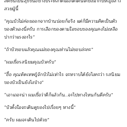
สดชื่นเป็นสุขขึ้นอย่างประหลาดเมื่อได้เดินเคียงมากับหญิงสาว
สวยผู้นี้
“คุณบัวไม่ค่อยออกจากบ้านบ่อยก็จริง แต่ก็มีความคิดเป็นตัว
ของตัวเองนี่ครับ การเลือกของตามใจชอบของคุณคงไม่เหลือ
บ่ากว่าแรงอะไร”
“ถ้าบัวชอบแล้วคุณแม่ของคุณท่านไม่ชอบล่ะคะ”
“ผมเชื่อรสนิยมคุณบัวครับ”
“ฮื้อ คุณทัดเทพรู้จักบัวไม่เท่าไร จะทราบได้ยังไงคะว่า รสนิยม
ของบัวเป็นยังไงบ้าง”
“เอาเถอะน่า ผมเชื่อว่าดีก็แล้วกัน…จะไปทางไหนกันดีครับ”
“บัวตั้งใจจะเดินดูของไปเรื่อยๆ ทางนี้”
“ครับ ผมจะเดินไปด้วย”