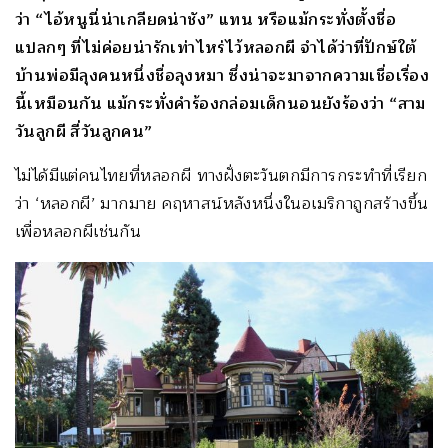
ว่า “ไอ้หนูนี่น่าเกลียดน่าชัง” แทน หรือแม้กระทั่งตั้งชื่อ
แปลกๆ ที่ไม่ค่อยน่ารักเท่าไหร่ไว้หลอกผี จำได้ว่าที่ปักษ์ใต้
บ้านพ่อมีลุงคนหนึ่งชื่อลุงหมา ซึ่งน่าจะมาจากความเชื่อเรื่อง
นี้เหมือนกัน แม้กระทั่งคำร้องกล่อมเด็กนอนยังร้องว่า “สาม
วันลูกผี สี่วันลูกคน”
ไม่ได้มีแต่คนไทยที่หลอกผี ทางฝั่งตะวันตกมีการกระทำที่เรียก
ว่า ‘หลอกผี’ มากมาย คฤหาสน์หลังหนึ่งในอเมริกาถูกสร้างขึ้น
เพื่อหลอกผีเช่นกัน