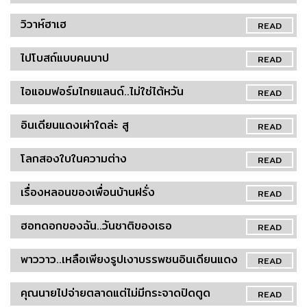
วิวาห์ฮาเฮ
READ
ไปโบสถ์แบบคนบาป
READ
ไอแอมฟอร์มไทยแลนด์..ไม่ใช่ไต้หวัน
READ
อินเดียนแดงเผ่าใดล่ะ สู
READ
โลกสองใบในความต่าง
READ
เรื่องหลอนของเพื่อนบ้านฝรั่ง
READ
ฮอทดอกของฉัน..วันชาติของเธอ
READ
พาววาว..เหลือเพียงรูปเงาบรรพชนอินเดียนแดง
READ
คุณนายไปจ่ายตลาดแต่ไม่มีกระจาดปิดตูด
READ