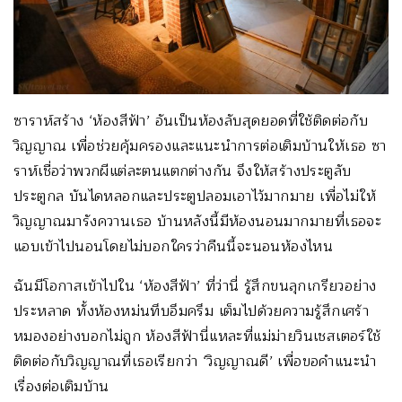
ซาราห์สร้าง ‘ห้องสีฟ้า’ อันเป็นห้องลับสุดยอดที่ใช้ติดต่อกับ
วิญญาณ เพื่อช่วยคุ้มครองและแนะนำการต่อเติมบ้านให้เธอ ซา
ราห์เชื่อว่าพวกผีแต่ละตนแตกต่างกัน จึงให้สร้างประตูลับ
ประตูกล บันไดหลอกและประตูปลอมเอาไว้มากมาย เพื่อไม่ให้
วิญญาณมารังควานเธอ บ้านหลังนี้มีห้องนอนมากมายที่เธอจะ
แอบเข้าไปนอนโดยไม่บอกใครว่าคืนนี้จะนอนห้องไหน
ฉันมีโอกาสเข้าไปใน ‘ห้องสีฟ้า’ ที่ว่านี่ รู้สึกขนลุกเกรียวอย่าง
ประหลาด ทั้งห้องหม่นทึบอึมครึม เต็มไปด้วยความรู้สึกเศร้า
หมองอย่างบอกไม่ถูก ห้องสีฟ้านี่แหละที่แม่ม่ายวินเชสเตอร์ใช้
ติดต่อกับวิญญาณที่เธอเรียกว่า ‘วิญญาณดี’ เพื่อขอคำแนะนำ
เรื่องต่อเติมบ้าน