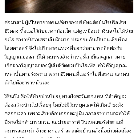
ต่อมาสามีผู้เป็นทายาทคนเดียวของบริษัทผลิตปืนไรเฟิลเสีย
ชีวิตลง ทิ้งเธอไว้กับมรดกก้อนโต แต่ดูเหมือนว่าเงินจะไม่ได้ช่วย
อะไร ซาราห์โศกเศร้าเสียใจมาก ประกอบกับเป็นคนเชื่อเรื่อง
ไสยศาสตร์ จึงไปปรึกษาคนทรงที่บอกว่าสามารถติดต่อกับ
วิญญาณของสามีได้ คนทรงอ้างว่าเหตุที่สามีและลูกสาวตาย
เกิดจากวิญญาณของผู้เสียชีวิตด้วยปืนไรเฟิล ทำให้วิญญาณ
เหล่านั้นตามรังควาน พรากชีวิตคนที่เธอรักไปทีละคน และคน
ถัดไปคือซาราห์นั่นเอง
วิธีแก้ไขคือให้ย้ายบ้านไปอยู่ทางฝั่งตะวันตกแทน ที่สำคัญจะ
ต้องสร้างบ้านไปเรื่อยๆ โดยไม่มีวันหยุดและให้เกิดเสียงดัง
ตลอดเวลา เพราะเสียงค้อนตอกตะปูในเวลาสร้างบ้านจะทำให้
ปีศาจไม่กล้ามารบกวน แม่ม่ายซาราห์ วินเชสเตอร์ทำตามที่
คนทรงแนะนำ จ้างช่างก่อสร้างต่อเติมบ้านหลังนี้อย่างต่อเนื่อง