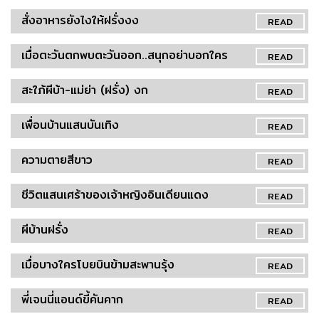
สั่งอาหารยังไงให้ฝรั่งงง
READ
เมื่อตะวันตกพบตะวันออก..สนุกอย่าบอกใคร
READ
สะใภ้ผีบ้า-แม่ย่า (ฝรั่ง) งก
READ
เพื่อนบ้านแสนบันเทิง
READ
ความตายสีขาว
READ
ชีวิตแสนเศร้าของเจ้าหญิงอินเดียนแดง
READ
ผีบ้านฝรั่ง
READ
เมื่อบางใครโบยบินข้ามสะพานรุ้ง
READ
พี่เจนนี่แอนด์ขี้คันคาก
READ