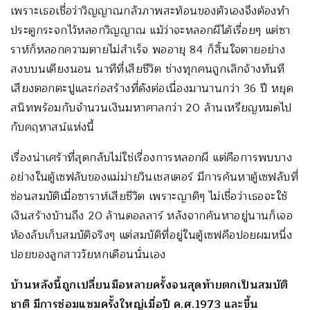
เพราะเธอเชื่อว่าวิญญาณกลัวภาพสะท้อนของตัวเองจึงต้องทำ
ประตูกระจกไว้หลอกวิญญาณ แม้ว่าจะหลอกผีได้เรื่อยๆ แต่ซา
ราห์ก็หลอกความตายไม่สำเร็จ พออายุ 84 ก็สิ้นใจตายอย่าง
สงบบนเตียงนอน นาทีที่เสียชีวิต ช่างทุกคนถูกเลิกจ้างทันที
เสียงตอกตะปูและก่อสร้างที่ดังต่อเนื่องมานานกว่า 36 ปี หยุด
สนิทพร้อมกับจำนวนเงินมหาศาลกว่า 20 ล้านเหรียญหมดไป
กับคฤหาสน์แห่งนี้
เรื่องน่าเศร้าที่สุดกลับไม่ใช่เรื่องการหลอกผี แต่คือการพบบาง
อย่างในตู้เซฟลับของแม่ม่ายวินเชสเตอร์ มีการค้นหาตู้เซฟลับที่
ซ่อนสมบัติเมื่อซาราห์เสียชีวิต เพราะญาติๆ ไม่เชื่อว่าเธอจะใช้
เงินสร้างบ้านถึง 20 ล้านดอลลาร์ หลังจากค้นหาอยู่นานก็เจอ
ห้องลับเก็บสมบัติจริงๆ แต่สมบัติที่อยู่ในตู้เซฟคือปอยผมหนึ่ง
ปอยของลูกสาววัยหกเดือนนั่นเอง
บ้านหลังนี้ถูกเปลี่ยนมือหลายครั้งจนสุดท้ายตกเป็นสมบัติ
ชาติ มีการซ่อมแซมครั้งใหญ่เมื่อปี ค.ศ.1973 และขึ้น