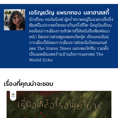
เจริญขวัญ แพรกทอง บลาฮาสสกี้
นักเขียน คอลัมนิสต์ ผู้คร่ำหวาดอยู่ในแวดวงสื่อสิ่ง
พิมพ์ในประเทศไทยมาเกินครึ่งชีวิต ปัจจุบันเขียน
คอลัมน์การเมืองรายสัปดาห์ให้หนังสือพิมพ์แนว
หน้า นิตยสารต่วยตูนพอคเก็ตบุ้ค เขียนคอลัมน์
การเมืองให้เพจการเมืองราวด์เทเบิลไทยแลนด์
เพจ The States Times และเพจวัคซีน รวมทั้ง
เป็นแอดมินเพจร้านบ้านอัยการและเพจ The
World Echo
เรื่องที่คุณน่าจะชอบ