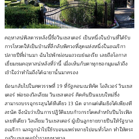
คฤหาสน์พิสดารหลังนี้ชื่อวินเชสเตอร์ เป็นหนึ่งในบ้านที่ได้รับ
การโหวตให้เป็นบ้านที่ลึกลับพิศวงที่สุดแห่งหนึ่งในอเมริกา
ปลายปีที่ผ่านมา ฉันไปพักผ่อนแถวเบย์แอเรีย เลยถือโอกาส
เยี่ยมชมคฤหาสน์หลังที่ว่านี้ เมื่อเห็นกับตาทุกซอกมุมแล้วถึง
เข้าใจว่าทำไมถึงได้ฉายานั้นมาครอง
ย้อนกลับไปในศตวรรษที่ 19 ที่รัฐคอนเนทิคัต โอลิเวอร์ วินเชส
เตอร์ พ่อของวิลเลียม วินเชสเตอร์ คิดค้นปืนแบบใหม่ซึ่ง
สามารถบรรจุกระสุนได้ทีเดียว 13 นัด จากแต่เดิมยิงได้เพียงที
ละนัด จึงนับว่าเป็นการปฏิวัติแบบก้าวกระโดดสำหรับปืนไรเฟิล
เลยทีเดียว วิลเลียม วินเชสเตอร์ ผู้เป็นลูกชายขายปืนให้รัฐบาล
อเมริกา และถูกนำไปใช้รบจนแพร่หลายไปจนทั่วโลก ทำให้ตระ
กูลวินเชสเตอร์ร่ำรวยมหาศาล