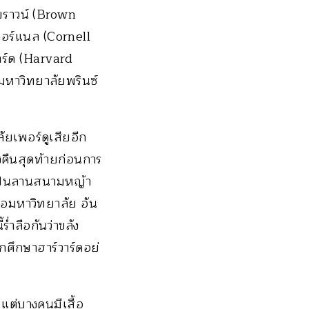
ยบราวน์ (Brown
อร์แนล (Cornell
าร์ด (Harvard
มหาวิทยาลัยพรินซ์
ัยเพอร์ดูเสียอีก
งคืนสุดท้ายก่อนการ
เป็นลานสนามหญ้า
ือมหาวิทยาลัย อัน
่ำลือกันว่าขลัง
ักศึกษาฮาร์วาร์ดอย่
แต่บางคนมีเสื้อ