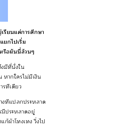
ญ่เรียนแค่การศึกษา
วแยกไปเริ่ม
หรือมันนี่ล้วนๆ
ีที่นั่งใน
น หากใครไม่มีเงิน
ารทีเดียว
 บางทีแปลกประหลาด
พณีประหลาดอยู่
ก้ผ้าโทงเทง วิ่งไป