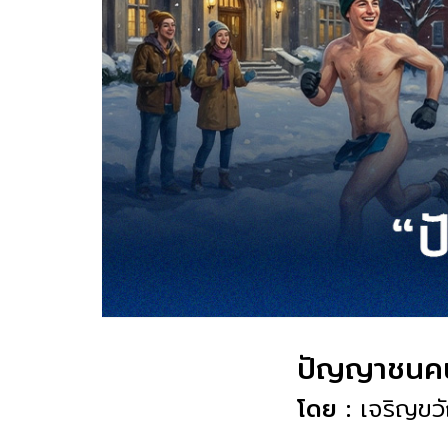
ปัญญาชนคนว
โดย :
เจริญขว