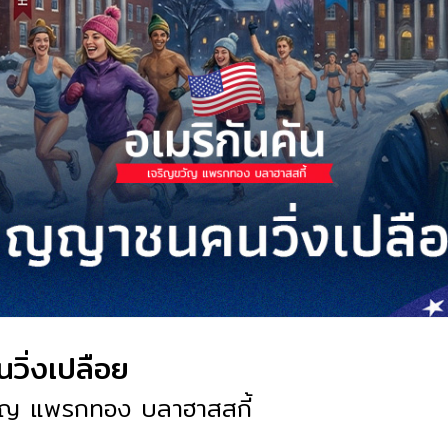
ิ่งเปลือย
ัญ แพรกทอง บลาฮาสสกี้