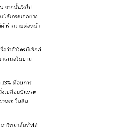
 จากนั้นวิ่งไป
ละได้เกรดเออย่าง
้ผ้ารำถวายต่อหน้า
่อว่าถ้าใครมีเซ็กส์
อกมาเสมอในยาม
า 13% ที่จบการ
่งเปลือยนี่แหละ
cream
ในคืน
มหาวิทยาลัยทัฟส์