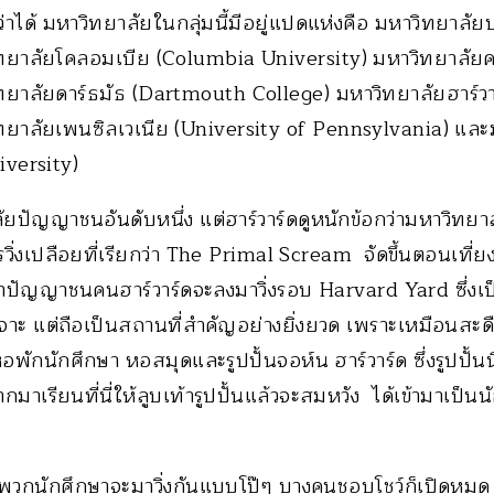
่าได้ มหาวิทยาลัยในกลุ่มนี้มีอยู่แปดแห่งคือ มหาวิทยาลั
ิทยาลัยโคลอมเบีย (Columbia University) มหาวิทยาลัยค
ทยาลัยดาร์ธมัธ (Dartmouth College) มหาวิทยาลัยฮาร์ว
ทยาลัยเพนซิลเวเนีย (University of Pennsylvania) และ
iversity)
าลัยปัญญาชนอันดับหนึ่ง แต่ฮาร์วาร์ดดูหนักข้อกว่ามหาวิทยาล
ิ่งเปลือยที่เรียกว่า The Primal Scream จัดขึ้นตอนเที่ย
ปัญญาชนคนฮาร์วาร์ดจะลงมาวิ่งรอบ Harvard Yard ซึ่ง
 แต่ถือเป็นสถานที่สำคัญอย่างยิ่งยวด เพราะเหมือนสะด
ักนักศึกษา หอสมุดและรูปปั้นจอห์น ฮาร์วาร์ด ซึ่งรูปปั้นนี้ร
าเรียนที่นี่ให้ลูบเท้ารูปปั้นแล้วจะสมหวัง ได้เข้ามาเป็นน
ี่พวกนักศึกษาจะมาวิ่งกันแบบโป๊ๆ บางคนชอบโชว์ก็เปิดหมด 