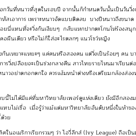
อกวันที่หนาวที่สุดในรอบปี จากนั้นก็กำหนดวันนั้นเป็นวันวิ่
าสาหัสเอาการ เพราะหนาวจัดแบบติดลบ บางปีหนาวถึงขนาด 
เปลือยนี่แทนที่จะวิ่งกันเงียบๆ กลับแหกปากตะโกนโห่ร้องส
นคอผืนเดียว หรือไม่ก็ใส่อะไรตลกๆ แนวโชว์หญิง
้วิ่งกันเหยาะแหยะๆ แค่คนหรือสองคน แต่วิ่งเป็นร้อยๆ คน บาง
งการวิ่งปลือยจะเป็นช่วงกลางคืน สาวไทยรายไหนมาเรียนต่อที
าหนาวอย่าตกอกตกใจ ควรแง้มหน้าต่างหรือเตรียมกล้องส่อ
้ไม่ได้มีแค่ที่มหาวิทยาลัยเพอร์ดูแห่งเดียว ยังมีอีกสองม
บไม่เชื่อ เมื่อรู้ว่าแม้แต่มหาวิทยาลัยอันดับหนึ่งในห้าขอ
้ด้วย
ิศในอเมริกาเรียกรวมๆ ว่า ไอวี่ลีกส์ (Ivy League) ถือเป