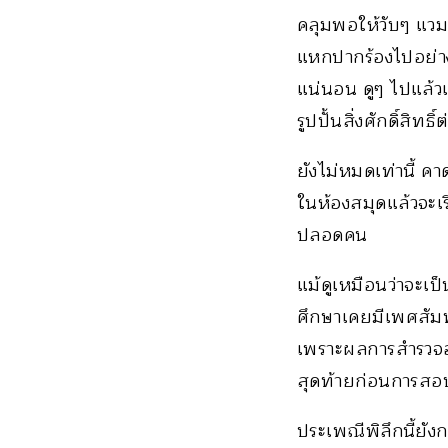
คลุมพอให้วับๆ แวมๆ
แหกปากร้องไปอย่าง
แน่นอน ดูๆ ไปแล้ว
รูปปั้นสิ่งศักดิ์สิทธิ์
ยังไม่หมดเท่านี้ คา
ในห้องสมุดแล้วจะเ
ปลอดคน
แม้ดูเหมือนว่าจะเป
ศึกษาเคยมีเพศสัมพ
เพราะผลการสำรวจอ
สุดท้ายก่อนการสอบ
ประเพณีพิลึกนี้ยัง