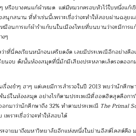
 หรือบางคนแก้ผ้าหมด แต่มีหมวกครอบหัวไว้ใบหนึ่งแก้เขิน
สนุกสนาน ที่ทำเช่นนี้เพราะเชื่อว่าจะทำให้สอบผ่านฉลุยแ
เหมือนการแก้ผ้ารำแก้บนในเมืองไทยที่บนบานว่าจะมีการแก
ต่างๆ
ดว่าที่นี่คงเรียนหนักจนเครียดจัด เลยมีประเพณีอีกอย่างคือเชื
รียนจบ ดังนั้นห้องสมุดที่นี่มักมีเสียงประหลาดเล็ดรอดอ
็นเรื่องขำๆ ฮาๆ แต่เคยมีการสำรวจในปี 2013 พบว่านักศึกษ
ันธ์ในห้องสมุด อย่างไรก็ตามประเพณีที่ฮอตฮิตสุดคือการวิ
อกมาว่านักศึกษาถึง 32% ทำตามประเพณี
The Primal S
 เพราะเชื่อว่าจะทำให้สอบได้
กระจายมาถึงมหาวิทยาลัยอีกแห่งหนึ่งในย่านอีสต์โคสต์คือ 