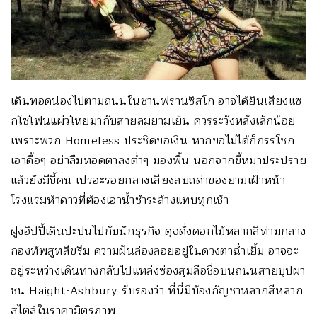
เดินทอดน่องไปตามถนนในซานฟรานซิสโก อาจได้ยินเสียงแซ
กโซโฟนแผ่วโหยมากับสายลมยามเย็น ควรระวังหลังเล็กน้อย
เพราะพวก Homeless ประชิดขอเงิน หากขอไม่ได้ก็กรรโชก
เอาดื้อๆ อย่าลืมทอดตาลงต่ำๆ มองพื้น นอกจากขี้หมาประปราย
แล้วยังมีขี้คน เปรอะรอยกลางเสียงสบถด่าของยามเฝ้าหน้า
โรงแรมห้าดาวที่ต้องเอาน้ำชำระล้างแทบทุกเช้า
ฝูงฮิปปี้เดินปะปนไปกับนักธุรกิจ ดุจดั่งดอกไม้หลากสีท่ามกลาง
กองทัพสูทสีขรึม ความฝันล่องลอยอยู่ในดวงตาฉ่ำเยิ้ม อาจจะ
อยู่ระหว่างเดินทางกลับไปแหล่งซ่องสุมลือชื่อบนถนนสายบุปผา
ชน Haight-Ashbury รับรองว่า ที่นี่มีบ้องกัญชาหลากสีหลาก
สไตล์ในราคามิตรภาพ