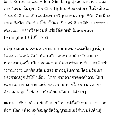
Jack Kerouac และ Allen Ginsberg ผู้ซึ่งเป็นหัวหอกแห่ง
การ ‘หอน’ ในยุค 50s City Lights Bookstore ไม่ใช่เป็นแค่
ร้านหนังสือ แต่เป็นแหล่งเพาะกวีบุปผาชนในยุค 50s สืบเนื่อง
มาจนถึงปัจจุบัน ร้านนี้ก่อตั้งโดย ปีเตอร์ ดี มาร์ติน ( Peter D.
Martin ) และกวีลอเรนซ์ เฟอร์ลิงเกตติ (Lawrence
Ferlinghetti) ในปี 1953
กวียุคบีตเจเนอเรชันเปรียบเสมือนคบเพลิงแห่งปัญญาที่ลุก
โพลง รุ่งโรจน์จรัสจ้าทั่วอเมริกาจนทุกคนต้องจับตามอง
เนื่องจากยุคนั้นเป็นยุคสงครามเย็นระหว่างอเมริกาและรัสเซีย
วรรณกรรมและศิลปวัฒนธรรมตกอยู่ในความมืดมนซึมเซา
ประชาชนถูกทำให้ ‘เชื่อง’ โดยปราศจากการตั้งคำถาม โดย
เฉพาะอย่างยิ่ง คำถามเรื่องสงคราม หากใครอยากวิพากษ์
สังคมอาจถูกตั้งข้อหา ‘เป็นภัยต่อสังคม’ ได้ง่ายๆ
แต่เหล่ากวีบีตกล้าลุกขึ้นท้าทาย วิพากษ์ทั้งสังคมอเมริกาและ
สังคมโลก เพื่อมุ่งหวังปลุกจิตวิญญาณอเมริกันชนให้คืนสู่