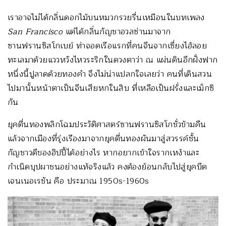
เราอาจไม่ได้กลิ่นดอกไม้บนหมวกรวยรื่นเหมือนในบทเพลง
San Francisco
แต่ได้กลิ่นกัญชาอวลซ่านมาจาก
ซานฟรานซิสโกเบย์ ท่าจอดเรือแรกที่คนจีนจากเซี่ยงไฮ้ลอย
ทะเลมาด้วยแววหวังไหวระริกในดวงตาว่า ณ แผ่นดินอีกฝั่งฟาก
หนึ่งนี้ปูลาดด้วยทองคำ จึงไม่น่าแปลกใจเลยว่า คนที่เดินสวน
ไปมานั้นหน้าตาเป็นจีนเสียหกในสิบ ที่เหลือเป็นฝรั่งและเม็กซิ
กัน
ยุคตื่นทองพลิกโฉมประวัติศาสตร์ซานฟรานซิสโกชั่วข้ามคืน
แล้วจากเมืองที่รุ่งเรืองมาจากยุคตื่นทองผันมาสู่สวรรค์ชั้น
กัญชาวดีของฮิปปี้ได้อย่างไร หากอยากเข้าใจรากเหง้าและ
กำเนิดบุปผาชนอย่างแท้จริงแล้ว คงต้องย้อนกลับไปสู่ยุคบีต
เจนเนอเรชัน คือ ประมาณ 1950s-1960s