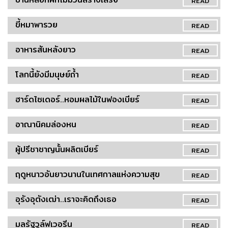
READ
ขี้หมาพารวย
READ
อาหารสันหลังยาว
READ
โลกนี้ยังมีมนุษย์ถ้ำ
READ
ฮาร์ดไซเดอร์..หอมผลไม้ในฟองเบียร์
READ
อาณานิคมล่องหน
READ
ผู้ปรีชาชาญนั้นผลิตเบียร์
READ
ฤดูหนาวอันยาวนานในเทศกาลแห่งความสุข
READ
อุรังอุตังเฒ่า..เราจะคิดถึงเธอ
READ
มลรัฐวูล์ฟเวอรีน
READ