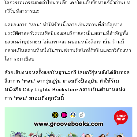
โลกวรรณกรรมจดจำไปนานคือ เคยโดนจับข้อหาแก้ผ้าอ่านบท
กวีในที่สาธารณะ
ผลของการ ‘หอน’ ทำให้ร้านนี้กลายเป็นสถานที่สำคัญทาง
ประวัติศาสตร์วรรณศิลป์ของอเมริกาและเป็นสถานที่สำคัญทั้ง
ของเหล่าบุปผาชน ไม่เฉพาะแต่หนอนหนังสือเท่านั้น ร้านนี้
กลายเป็นสถานที่หนึ่งในซานฟรานซิสโกที่ศิลปินและกวีต้องหา
โอกาสมาเยือน
ด้วยเสียงหอนครั้งแรกในฐานะกวี โดยกวีรุ่นหลังได้สืบทอด
ลีลาการ ‘หอน’ จากรุ่นสู่รุ่น มาจนถึงปัจจุบัน ทำให้ร้าน
หนังสือ City Lights Bookstore กลายเป็นตำนานแห่ง
การ ‘หอน’ มาจนถึงทุกวันนี้