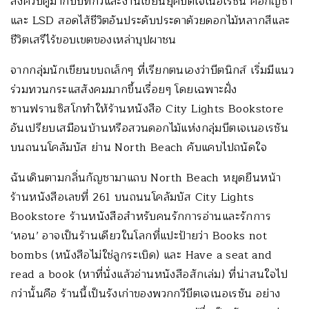
สิ่งควบคู่มากับบทกวีและงานเขียนยุคบีตเจเนอเรชัน คือกัญชา
และ LSD สอดไส้ชีวิตอันประดับประดาด้วยดอกไม้หลากสีและ
ชีวิตเสรีไร้ขอบเขตของเหล่าบุปผาชน
จากกลุ่มนักเขียนขบถเล็กๆ ที่เรียกตนเองว่าบีตนิกส์ เริ่มมีแนว
ร่วมทวนกระแสสังคมมากขึ้นเรื่อยๆ โดยเฉพาะฝั่ง
ซานฟรานซิสโกทำให้ร้านหนังสือ City Lights Bookstore
อันเปรียบเสมือนบ้านหรือสวนดอกไม้แห่งกลุ่มบีตเจเนอเรชัน
บนถนนโคลัมบัส ย่าน North Beach คับแคบไปถนัดใจ
ฉันเดินตามกลิ่นกัญชามาแถบ North Beach หยุดยืนหน้า
ร้านหนังสือเลขที่ 261 บนถนนโคลัมบัส City Lights
Bookstore ร้านหนังสือสำหรับคนรักการอ่านและรักการ
‘หอน’ อาจเป็นร้านเดียวในโลกที่แปะป้ายว่า Books not
bombs (หนังสือไม่ใช่ลูกระเบิด) และ Have a seat and
read a book (หาที่นั่งแล้วอ่านหนังสือสักเล่ม) ที่น่าสนใจไป
กว่านั้นคือ ร้านนี้เป็นรังเก่าของพวกกวีบีตเจเนอเรชัน อย่าง