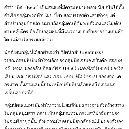
คำว่า ‘บีต’ (Beat) เป็นสแลงที่มีความหมายหลายนัย เป็นได้ทั้ง
คำเรียกกลุ่มพวกหัวขโมย ขี้ยา และบรรดาตัวแสบต่างๆ แต่
สำหรับกลุ่มบีตแล้ว หมายถึงกลุ่มคนที่ค้นพบตัวเองและไม่เดิน
ตามหลังใคร ถือเป็นกลุ่มชนที่มีแนวทางของตัวเองอย่างเด่นชัด
โดยไม่สนใจกระแสสังคม
นักเขียนกลุ่มนี้เรียกตัวเองว่า ‘บีตนิกส์’ (Beatniks)
วรรณกรรมที่เป็นหัวใจหลักของกลุ่มบีตเจเนอเรชันคือ
รวมบท
กวี
‘หอน’
ของอลัน กิลสเบิร์ก (1956)
เนคลันซ์
(1959) ของวิล
เลียม เอส. บอห์โรห์ และ
ออน เดอะ โร้ด
(1957) ของแจ็ก เค
อร์แซค ทั้งสามเล่มนี้เป็นเหมือนคัมภีร์หลักแห่งบีทเจนเนอ
เรชั่นเลยก็ว่าได้
กลุ่มบีตเจเนอเรชันทำให้ความนิยมวิถีขบถกระจายตัวกว้างขวาง
ในกลุ่มหนุ่มสาว กลายเป็นกลุ่มชนทวนกระแสที่น่าจับตามอง
ในอเมริกายุคนั้น ด้วยความโดดเด่นมีเอกลักษณ์เป็นของตัวเอง