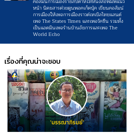
คอลัมน์การเมืองรายสัปดาห์ให้หนังสือพิมพ์แนว
หน้า นิตยสารต่วยตูนพอคเก็ตบุ้ค เขียนคอลัมน์
การเมืองให้เพจการเมืองราวด์เทเบิลไทยแลนด์
เพจ The States Times และเพจวัคซีน รวมทั้ง
เป็นแอดมินเพจร้านบ้านอัยการและเพจ The
World Echo
เรื่องที่คุณน่าจะชอบ