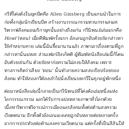
กวีที่โด่งดังในยุคบีตคือ Allen Ginsberg เป็นแกนนำในการ
ก่อตั้งกลุ่มนักเขียนบีต สร้างงานวรรณกรรมทวนกระแสและ
วิพากษ์สังคมอเมริกายุคนั้นอย่างถึงแก่น กวีนิพนธ์เล่มแรกคือ
Howl
(หอน) เมื่อตีพิมพ์ครั้งแรก อัลเลนถูกจับด้วยข้อกล่าวหา
ใช้คำหยาบคาย เล่มนี้ฉันซื้อมานานแล้ว ภาษาเอาเรื่องตามที่ถูก
กล่าวหานั่นแหละ ส่วนเฟอร์ลิงเก็ตติ ผู้พิมพ์หนังสือเล่มนี้ก็โดน
จับด้วยเช่นกัน ด้วยข้อหาก่อความไม่สงบให้สังคม เพราะ
ทางการคิดว่าเสียง ‘หอน’ นั้นทำลายความสงบเรียบร้อยของ
สังคม ทำให้สองกวีต้องเข้าไปนั่งเขียนบทกวีในคุกอยู่พักหนึ่ง
ต่อมาหนังสือเล่มนี้กลายเป็นกวีนิพนธ์ที่โด่งดังเล่มหนึ่งแห่ง
โลกวรรณกรรม และได้รับการแปลหลายภาษาทั่วโลกด้วย
เนื้อหาวิพากษ์วิจารณ์การเมืองและสังคมทั้งต่อต้านสงคราม
เวียตตนาม อีกทั้งตัวอัลเลนเองเคยถูกจับหลายต่อหลายครั้ง
จากการประท้วงต่อต้านสงครามเวียดนาม แต่ครั้งที่เป็นสีสันให้