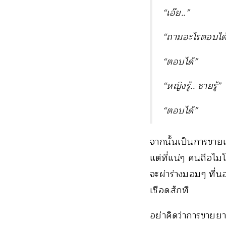
“เอ๊ย..”
“ถามอะไรตอบได
“ตอบได้”
“หญิงรู้.. ชายรู้”
“ตอบได้”
จากนั้นเป็นการขาย
แต่ที่แน่ๆ คนถือไ
จะผ่าร่างมอมๆ ที่น
เชือดสักที
อย่าคิดว่าการขายยา