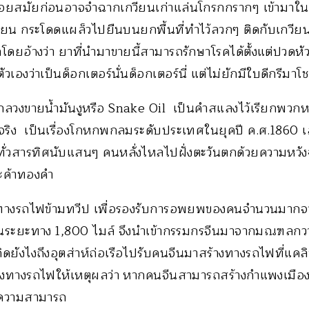
ยสมัยก่อนอาจจำฉากเกวียนเก่าแล่นโกรกกรากๆ เข้ามาในเ
ียน กระโดดแผล็วไปยืนบนยกพื้นที่ทำไว้ลวกๆ ติดกับเกวี
ดยอ้างว่า ยาที่นำมาขายนี้สามารถรักษาโรคได้ตั้งแต่ปวดห
ัวเองว่าเป็นด็อกเตอร์นั่นด็อกเตอร์นี่ แต่ไม่ยักมีใบดีกรีมาโ
ลอกลวงขายน้ำมันงูหรือ Snake Oil เป็นคำสแลงไว้เรียกพว
นจริง เป็นเรื่องโกหกพกลมระดับประเทศในยุคปี ค.ศ.1860 เ
นทั่วสารทิศนับแสนๆ คนหลั่งไหลไปฝั่งตะวันตกด้วยความหวัง
ะค้าทองคำ
งทางรถไฟข้ามทวีป เพื่อรองรับการอพยพของคนจำนวนมากจา
ป็นระยะทาง 1,800 ไมล์ จึงนำเข้ากรรมกรจีนมาจากมณฑลก
คิดยังไงถึงอุตส่าห์ถ่อเรือไปรับคนจีนมาสร้างทางรถไฟที่แคลิ
ร้างทางรถไฟให้เหตุผลว่า หากคนจีนสามารถสร้างกำแพงเมือง
นความสามารถ