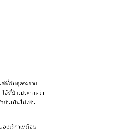
่พี่อับดุลจะขาย
อ้ที่ป่าวประกาศว่า
ายันเย็นไม่เห็น
ในอเมริกาเหมือน