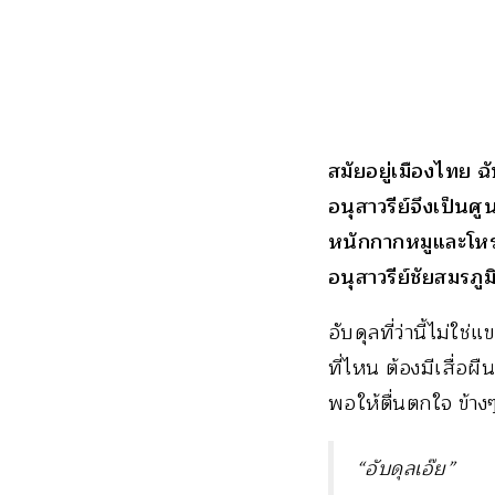
สมัยอยู่เมืองไทย ฉั
อนุสาวรีย์จึงเป็น
หนักกากหมูและโหร
อนุสาวรีย์ชัยสมรภู
อับดุลที่ว่านี้ไม่ใ
ที่ไหน ต้องมีเสื่อผ
พอให้ตื่นตกใจ ข้าง
“อับดุลเอ๊ย”