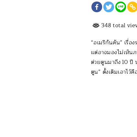
348 total vi
“อเมริกันคัน” เรื่อ
แต่อาจมองไม่เห็นภ
ต่วยตูนมาถึง 10 ปี
ตูน” ดั้งเดิมเอาไว้