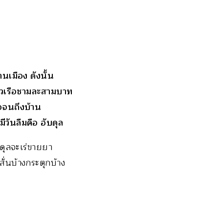
านเมือง ดังนั้น
๋ยวเรือชามละสามบาท
อจนถึงบ้าน
วันลืมคือ อับดุล
บดุลจะเร่ขายยา
สั่นบ้างกระตุกบ้าง