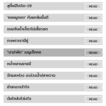
สุกี้หนีโควิด-19
READ
'คอหมูทอด' กับแกล้มชั้นดี
READ
ขนมจีนน้ำเงี้ยวไม่เลี้ยวลด
READ
กะเพราเรามีคู่
READ
"มาม่าผัด" เมนูเด็กหอ
READ
หม่ำหลานยายมี
READ
รักและห่วง มะม่วงน้ำปลาหวาน
READ
ยำสะเดาเร้าใจ
READ
ต้มโคล้งโล่งใจ
READ