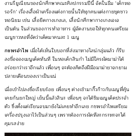
งานรียูเนียนของนักศึกษาคณะศิลปกรรมปีนี้ จัดในธีม ‘เด็กหอ
รอรัก’ เรื่องเสื้อผ้าเครื่องแต่งกายนั้นให้ทุกคนแต่งกายชุดชาว
หอนิยม เช่น เสื้อยืดกางเกงเล, เสื้อนักศึกษากางเกงเจเจ
เป็นต้น ในส่วนของการทำอาหาร ผู้จัดงานขอให้ทุกคนเตรียม
เมนูชาวหอที่จัดว่าเด็ดมาคนละ 1 เมนู
กชพรอำไพ
เมื่อได้เห็นใบบอกที่ส่งมาทางไลน์กลุ่มแล้ว ก็รีบ
ลงชื่อจองเมนูเด็ดทันที ในหอเด็กสินกำ ไม่มีใครผัดมาม่าได้
อร่อยกว่าเราอีกแล้ว เพื่อนๆ จะต้องคิดถึงฝีมือมาม่ายาจกยาม
ปลายเดือนของเราเป็นแน่
เมื่อเข้าไปลงชื่อเรียบร้อย เพื่อนๆ ต่างเข้ามากิ๊วก๊าวกับเมนูที่คุ้น
เคยกันยกใหญ่ เย็นนี้แล้วสินะ เพื่อนๆ จะได้ชิมเมนูเด็ดประจำ
ตัว ซึ่งตั้งแต่เรียนจบมายังไม่เคยทำอีกเลย กชพรอำไพเตรียม
เครื่องปรุงเอาไว้เป็นส่วนๆ เพราะต้องการผัดทีละกระทะจะได้
คุมรสง่าย