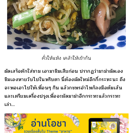
คั่วให้แห้ง เคล้าให้เข้ากัน
ผัดเสร็จตักใส่ชาม เอามาชิมเสียก่อน ปรากฏว่ามาม่าผัดเอง
ชิมเองหายวับไปในพริบตา นี่ต้องผัดใหม่อีกกี่กระทะนะ ถึง
จะพอเอาไปให้เพื่อนๆ กิน แล้วกชพรอำไพก็ลงมือต้มเส้น
และเตรียมเครื่องปรุงเพื่อจะผัดมาม่าอีกกระทะแล้วกระทะ
เล่า…