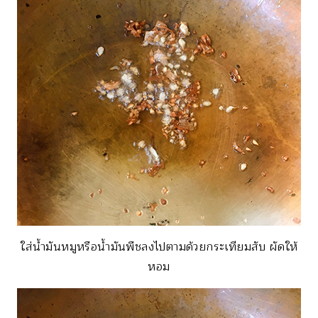
ใส่น้ำมันหมูหรือน้ำมันพืชลงไปตามด้วยกระเทียมสับ ผัดให้
หอม