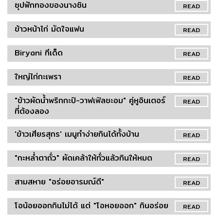
ซุปฟักทองของนางซิน
READ
ข้าวหน้าไก่ มัดใจแฟน
READ
Biryani ทีเด็ด
READ
ใหญ่ไก่กะเพรา
READ
"ข้าวผัดน้ำพริกกะปิ-วาฟเฟิลชะอม" คู่หูอินเตอร์
READ
ที่ต้องลอง
'ข้าวเศียรสุกร' เมนูทำง่ายกินได้ทั้งบ้าน
READ
"กะหล่ำตาถั่ว" ผัดเคล้าให้ทั่วแล้วกินให้หมด
READ
สามสหาย "อร่อยอารมณ์ดี"
READ
โอน้อยออกกินไม่ได้ แต่ "โอหอยออก" กินอร่อย
READ