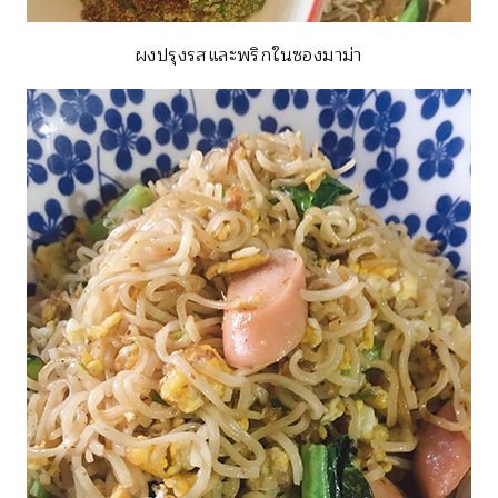
ผงปรุงรสและพริกในซองมาม่า