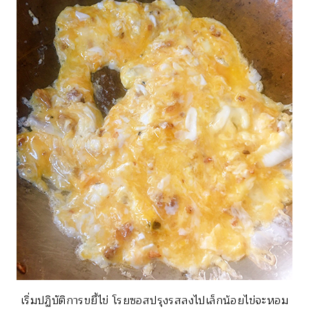
เริ่มปฏิบัติการขยี้ไข่ โรยซอสปรุงรสลงไปเล็กน้อยไข่จะหอม