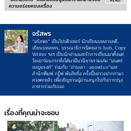
READ
ความอร่อยครบเครื่อง
จรัสพร
“จรัสพร” เป็นโปรดิวเซอร์ นักเขียนบทสารคดี,
เขียนบทละคร, บรรณาธิการนิตยสาร hub, Copy
Writer ฯลฯ เป็นนักอ่านและรักการเขียนมาตั้งแต่
วัยเยาว์จนกระทั่งได้มามีนวนิยายรวมเล่ม “มนตร์
เบญจรงค์” ร่วมกับ “อ่านเอา : anowl.co”และ
สำนักพิมพ์ กรู๊ฟ พับลิชชิ่ง ครั้งนี้ขอวางปากกามา
ควงตะหลิว เพื่อเชิญชวนผู้อ่านสนุกไปกับการปรุง
อาหารร่วมกับเธอ
เรื่องที่คุณน่าจะชอบ