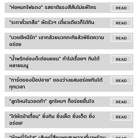
"ห่อหมกไฟแดง" รสชาติแรงสีสันไม่แพ้ใคร
READ
"ระกาคั่วเกลือ" ผัดรัวๆ เดี๋ยวเดียวก็ได้กิน
READ
"บวชชีหนีรัก" เอากล้วยบวกกะทิแล้วพิชิตความ
READ
อร่อย
"น้ำพริกอ่องต๊ะต่อนยอน" ทำไปเรื่อยๆ กินได้
READ
หลายเมนู
"ทาร์ตของป๊อปอาย" ของว่างแสนอร่อยกินได้
READ
ทุกเวลา
"ลูกไหนในวอดก้า" ลูกไหนๆ ก็อร่อยชื่นใจ
READ
"ไก่ผัดป่าเถื่อน" ยิ่งกิน ยิ่งเผ็ด ยิ่งเด็ด ยิ่ง
READ
อร่อย!
"ผัดหมี่วัยใส" เส้นหมี่สีชมพูแสนหวานที่มาพร้อม