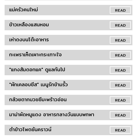
แม่ครัวคนใหม่
READ
ข้าวเหลืองแสนหอม
READ
เห่าดงบนโต๊ะอาหาร
READ
กะเพราเห็ดเผาะกระเทาะใจ
READ
"แกงส้มดอกแค" ดูแลกันไป
READ
"ผักเคลอบชีส" เมนูรักข้ามรั้ว
READ
กล้วยตากบวชชีมะพร้าวอ่อน
READ
มาม่าผัดหมูแดง อาหารกลางวันแบบพกพา
READ
ตำข้าวโพดซันคราวน์
READ