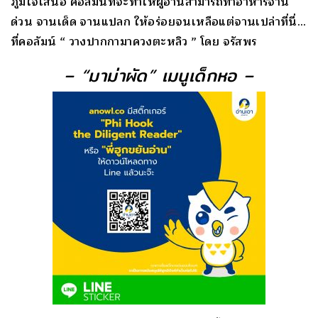
ภูมิใจเสนอ คอลัมน์ที่จะทำให้ผู้อ่
านสามารถทำอาหารจาน
ด่วน จานเด็ด จานแปลก ให้อร่อยจนเหลือแต่จานเปล่าที่
นี่…
ที่คอลัมน์ “ วางปากกามาควงตะหลิว ” โดย จรัสพร
– “มาม่าผัด” เมนูเด็กหอ
–