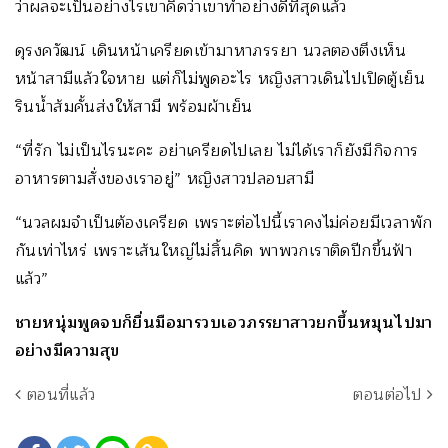
ว่าผลจะเป็นอย่างไรเขาคิดว่าเขาทำอย่างดีที่สุดแล้ว
ดุรงควัฒน์ เดินหน้าเครียดเข้ามาหาภรรยา นวลตองตึงเห็น
หน้าสามีแล้วใจหาย แต่ก็ไม่พูดอะไร หญิงสาวเดินไปเปิดตู้เย็น
รินน้ำส้มคั้นส่งให้สามี พร้อมผ้าเย็น
“ที่รัก ไม่เป็นไรนะคะ อย่าเครียดไปเลย ไม่ได้เราก็ยังมีกิจการ
อาหารตามสั่งของเราอยู่” หญิงสาวปลอบสามี
“นวลผมจำเป็นต้องเครียด เพราะต่อไปนี้เราคงไม่ค่อยมีเวลาพัก
กันเท่าไหร่ เพราะเส้นใหญ่ไม่สิ้นคิด พาพวกเราติดปีกขึ้นฟ้า
แล้ว”
ชายหนุ่มพูดจบก็ยื่นมือมารวบเอวภรรยาสาวยกขึ้นหมุนไปมา
อย่างมีความสุข
ตอนที่แล้ว
ตอนต่อไป