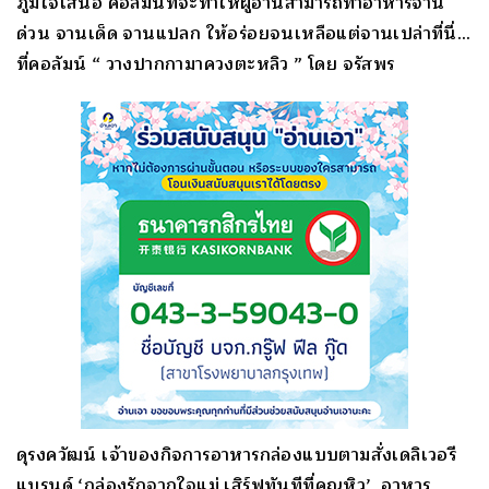
ภูมิใจเสนอ คอลัมน์ที่จะทำให้ผู้อ่
านสามารถทำอาหารจาน
ด่วน จานเด็ด จานแปลก ให้อร่อยจนเหลือแต่จานเปล่าที่
นี่…
ที่คอลัมน์ “ วางปากกามาควงตะหลิว ” โดย จรัสพร
ดุรงควัฒน์ เจ้าของกิจการอาหารกล่องแบบตามสั่งเดลิเวอรี
แบรนด์ ‘กล่องรักจากใจแม่ เสิร์ฟทันทีที่คุณหิว’ อาหาร