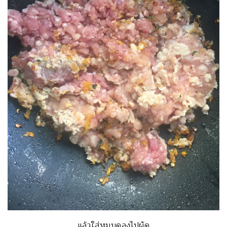
แล้วใส่หมูบดลงไปผัด