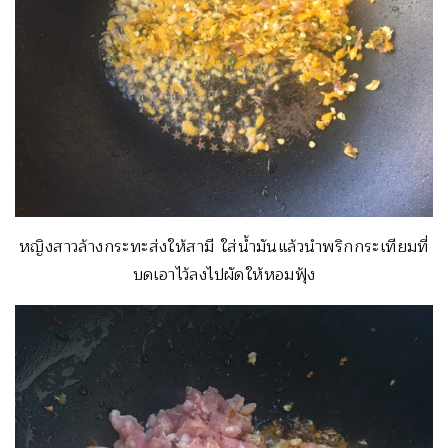
หญิงสาวล้างกระทะส่งให้สามี ใส่น้ำมันแล้วนำพริกกระเทียมที่
บดเอาไว้ลงไปผัดให้หอมฟุ้ง