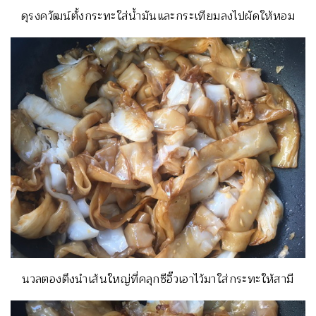
ดุรงควัฒน์ตั้งกระทะใส่น้ำมันและกระเทียมลงไปผัดให้หอม
นวลตองตึงนำเส้นใหญ่ที่คลุกซีอิ๊วเอาไว้มาใส่กระทะให้สามี