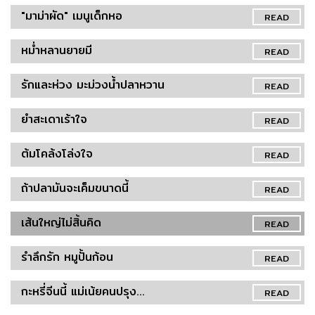
"มาม่าผัด" เมนูเด็กหอ
READ
หม่ำหลานยายมี
READ
รักและห่วง มะม่วงน้ำปลาหวาน
READ
ยำสะเดาเร้าใจ
READ
ต้มโคล้งโล่งใจ
READ
ถ้าปลามันจะเค็มขนาดนี้
READ
เส้นใหญ่ไม่สิ้นคิด
READ
รำลึกรัก หมูปั้นก้อน
READ
กะหรี่จีนนี้ แม่เน้ยคนปรุง...
READ