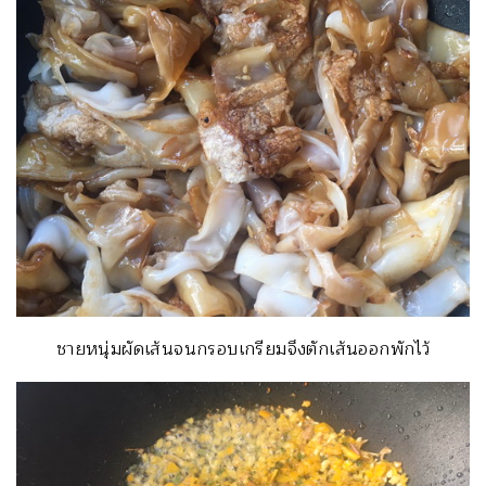
ชายหนุ่มผัดเส้นจนกรอบเกรียมจึงตักเส้นออกพักไว้