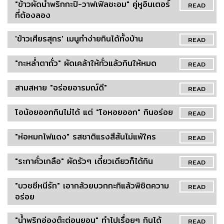
"ข้าวผัดน้ำพริกกะปิ-วาฟเฟิลชะอม" คู่หูอินเตอร์
READ
ที่ต้องลอง
'ข้าวเศียรสุกร' เมนูทำง่ายกินได้ทั้งบ้าน
READ
"กะหล่ำตาถั่ว" ผัดเคล้าให้ทั่วแล้วกินให้หมด
READ
สามสหาย "อร่อยอารมณ์ดี"
READ
โอน้อยออกกินไม่ได้ แต่ "โอหอยออก" กินอร่อย
READ
"ห่อหมกไฟแดง" รสชาติแรงสีสันไม่แพ้ใคร
READ
"ระกาคั่วเกลือ" ผัดรัวๆ เดี๋ยวเดียวก็ได้กิน
READ
"บวชชีหนีรัก" เอากล้วยบวกกะทิแล้วพิชิตความ
READ
อร่อย
"น้ำพริกอ่องต๊ะต่อนยอน" ทำไปเรื่อยๆ กินได้
READ