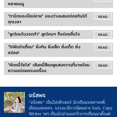
หลายเมนู
"ทาร์ตของป๊อปอาย" ของว่างแสนอร่อยกินได้
READ
ทุกเวลา
"ลูกไหนในวอดก้า" ลูกไหนๆ ก็อร่อยชื่นใจ
READ
"ไก่ผัดป่าเถื่อน" ยิ่งกิน ยิ่งเผ็ด ยิ่งเด็ด ยิ่ง
READ
อร่อย!
"ผัดหมี่วัยใส" เส้นหมี่สีชมพูแสนหวานที่มาพร้อม
READ
ความอร่อยครบเครื่อง
จรัสพร
“จรัสพร” เป็นโปรดิวเซอร์ นักเขียนบทสารคดี,
เขียนบทละคร, บรรณาธิการนิตยสาร hub, Copy
Writer ฯลฯ เป็นนักอ่านและรักการเขียนมาตั้งแต่