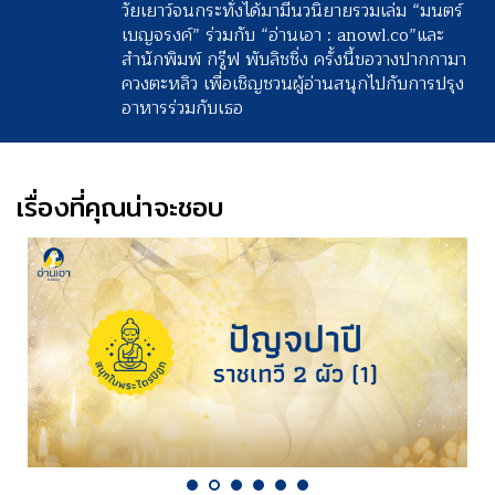
วัยเยาว์จนกระทั่งได้มามีนวนิยายรวมเล่ม “มนตร์
เบญจรงค์” ร่วมกับ “อ่านเอา : anowl.co”และ
สำนักพิมพ์ กรู๊ฟ พับลิชชิ่ง ครั้งนี้ขอวางปากกามา
ควงตะหลิว เพื่อเชิญชวนผู้อ่านสนุกไปกับการปรุง
อาหารร่วมกับเธอ
เรื่องที่คุณน่าจะชอบ