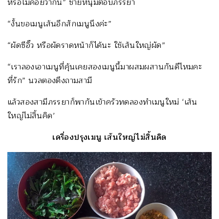
หรือไม่ค่อยว่ากัน” ชายหนุ่มตอบภรรยา
“งั้นขอเมนูเส้นอีกสักเมนูนึงค่ะ”
“ผัดซีอิ๊ว หรือผัดราดหน้าก็ได้นะ ใช้เส้นใหญ่ผัด”
“เราลองเอาเมนูที่คุ้นเคยสองเมนูนี้มาผสมผสานกันดีไหมคะ
ที่รัก” นวลตองตึงถามสามี
แล้วสองสามีภรรยาก็พากันเข้าครัวทดลองทำเมนูใหม่ ‘เส้น
ใหญ่ไม่สิ้นคิด’
เครื่องปรุงเมนู เส้นใหญ่ไม่สิ้นคิด