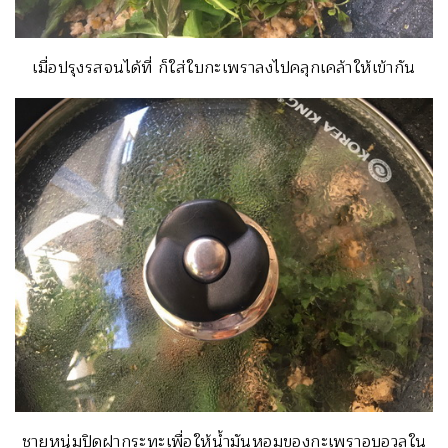
เมื่อปรุงรสจนได้ที่ ก็ใส่ใบกะเพราลงไปคลุกเคล้าให้เข้ากัน
ชายหนุ่มปิดฝากระทะเพื่อให้น้ำมันหอมของกะเพราอบอวลใน