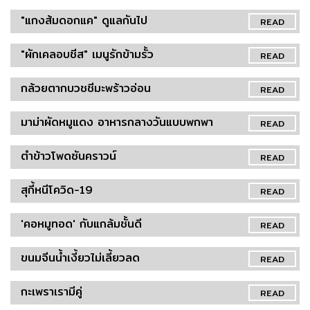
"แกงส้มดอกแค" ดูแลกันไป
READ
"ผักเคลอบชีส" เมนูรักข้ามรั้ว
READ
กล้วยตากบวชชีมะพร้าวอ่อน
READ
มาม่าผัดหมูแดง อาหารกลางวันแบบพกพา
READ
ตำข้าวโพดซันคราวน์
READ
สุกี้หนีโควิด-19
READ
'คอหมูทอด' กับแกล้มชั้นดี
READ
ขนมจีนน้ำเงี้ยวไม่เลี้ยวลด
READ
กะเพราเรามีคู่
READ