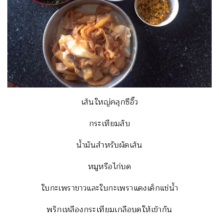
เส้นใหญ่คลุกซีอิ๊ว
กระเทียมสับ
น้ำมันสำหรับผัดเส้น
หมูหรือไก่บด
ใบกะเพราขาวและใบกะเพราแดงเด็กแช่น้ำ
พริกเหลืองกระเทียมเกลือบดให้เข้ากัน