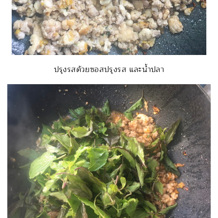
ปรุงรสด้วยซอสปรุงรส และน้ำปลา