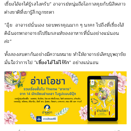
เซี่ยงไฮ้จะได้รู้รสไงครับ” อาจารย์หนุ่มถือโอกาสคุยกับนิสิตสาว
ต่างชาติที่เขารู้สึกถูกชะตา
“อุ๊ย อาจารย์นั่นเอง ขอบพระคุณมาก ๆ นะคะ ไปถึงที่เซี่ยงไฮ้
ดิฉันจะพาอาจารย์ไปชิมรสแท้ของอาหารที่นั่นอย่างแน่นอน
ค่ะ”
ทั้งสองสบตากันอย่างมีความหมาย ทำให้อาจารย์เลิศบุรุษฤาชัย
มั่นใจว่าการไป “
เซี่ยงไฮ้ไม่ไร้รัก
” อย่างแน่นอน