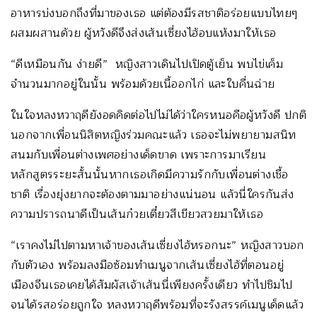
อาหารบ่งบอกถึงที่มาของเธอ แต่ต้องมีรสชาติอร่อยแบบไทยๆ
ผสมผสานด้วย ผู้หวังดีจึงส่งเส้นเซี่ยงไฮ้อบแห้งมาให้เธอ
“ดีเหมือนกัน ง่ายดี” หญิงสาวเดินไปเปิดตู้เย็น พบไข่เค็ม
จำนวนมากอยู่ในนั้น พร้อมด้วยเนื้ออกไก่ และใบคื่นฉ่าย
ในใจหลงหวาฤดียังอดคิดต่อไปไม่ได้ว่าใครหนอคือผู้หวังดี ปกติ
นอกจากเพื่อนนิสิตหญิงร่วมคณะแล้ว เธอจะไม่พยายามสนิท
สนมกับเพื่อนต่างเพศอย่างเด็ดขาด เพราะการมาเรียน
หลักสูตรระยะสั้นนั้นหากเธอเกิดมีความรักกับเพื่อนต่างเชื้อ
ชาติ เรื่องยุ่งยากจะต้องตามมาอย่างแน่นอน แล้วนี่ใครกันส่ง
ความปรารถนาดีเป็นเส้นก๋วยเตี๋ยวสีเขียวสวยมาให้เธอ
“เราคงไม่ไปตามหาเจ้าของเส้นเซี่ยงไฮ้หรอกนะ” หญิงสาวบอก
กับตัวเอง พร้อมลงมือซ้อมทำเมนูจากเส้นเซี่ยงไฮ้ที่ตอนอยู่
เมืองจีนเธอเคยได้สัมผัสเจ้าเส้นนี่เพียงครั้งเดียว ทำไปชิมไป
จนได้รสอร่อยถูกใจ หลงหวาฤดีพร้อมที่จะรังสรรค์เมนูเด็ดแล้ว