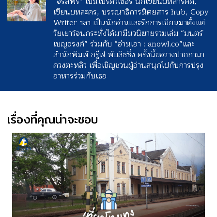
“จรัสพร” เป็นโปรดิวเซอร์ นักเขียนบทสารคดี,
เขียนบทละคร, บรรณาธิการนิตยสาร hub, Copy
Writer ฯลฯ เป็นนักอ่านและรักการเขียนมาตั้งแต่
วัยเยาว์จนกระทั่งได้มามีนวนิยายรวมเล่ม “มนตร์
เบญจรงค์” ร่วมกับ “อ่านเอา : anowl.co”และ
สำนักพิมพ์ กรู๊ฟ พับลิชชิ่ง ครั้งนี้ขอวางปากกามา
ควงตะหลิว เพื่อเชิญชวนผู้อ่านสนุกไปกับการปรุง
อาหารร่วมกับเธอ
เรื่องที่คุณน่าจะชอบ