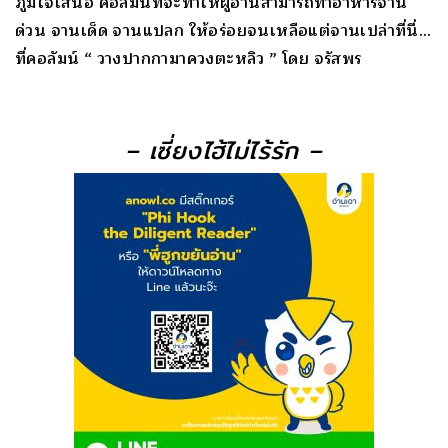
ภูมิใจเสนอ คอลัมน์ที่จะทำให้ผู้อ่
านสามารถทำอาหารจาน
ด่วน จานเด็ด จานแปลก ให้อร่อยจนเหลือแต่จานเปล่าที่
นี่…
ที่คอลัมน์ “ วางปากกามาควงตะหลิว ” โดย จรัสพร
– เซี่ยงไฮ้ไม่ไร้รัก
–