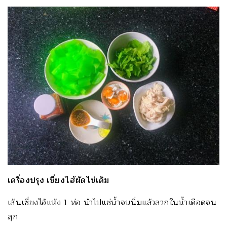
เครื่องปรุง เซี่ยงไฮ้ผัดไข่เค็ม
เส้นเซี่ยงไฮ้แห้ง
1
ห่อ นำไปแช่น้ำจนนิ่มแล้วลวกในน้ำเดือดจน
สุก