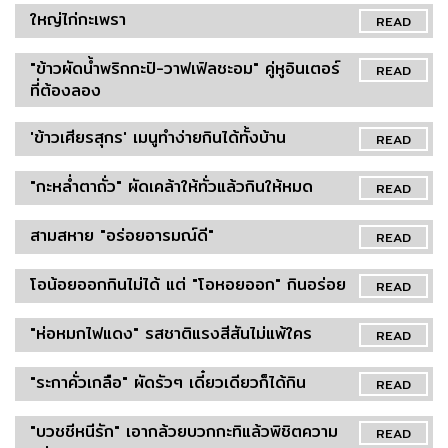
ใหญ่ไก่กะเพรา
READ
"ข้าวผัดน้ำพริกกะปิ-วาฟเฟิลชะอม" คู่หูอินเตอร์
READ
ที่ต้องลอง
'ข้าวเศียรสุกร' เมนูทำง่ายกินได้ทั้งบ้าน
READ
"กะหล่ำตาถั่ว" ผัดเคล้าให้ทั่วแล้วกินให้หมด
READ
สามสหาย "อร่อยอารมณ์ดี"
READ
โอน้อยออกกินไม่ได้ แต่ "โอหอยออก" กินอร่อย
READ
"ห่อหมกไฟแดง" รสชาติแรงสีสันไม่แพ้ใคร
READ
"ระกาคั่วเกลือ" ผัดรัวๆ เดี๋ยวเดียวก็ได้กิน
READ
"บวชชีหนีรัก" เอากล้วยบวกกะทิแล้วพิชิตความ
READ