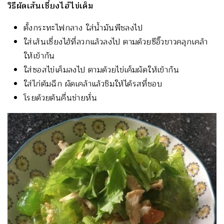
วิธีผัดเส้นเซี่ยงไฮ้ไข่เค็ม
ตั้งกระทะไฟกลาง ใส่น้ำมันพืชลงไป
ใส่เส้นเซี่ยงไฮ้ที่ลวกแล้วลงไป ตามด้วยซีอิ๊วขาวคลุกเคล้า
ให้เข้ากัน
ใส่ซอสไข่เค็มลงไป ตามด้วยไข่เค็มผัดให้เข้ากัน
ใส่ไก่ต้มฉีก ผัดเคล้าแล้วชิมให้ได้รสที่ชอบ
โรยด้วยต้นคื่นช่ายหั่น