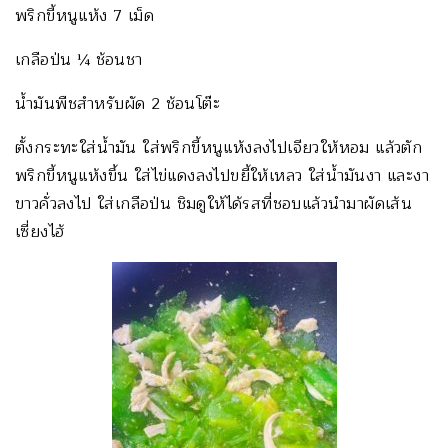
พริกขี้หนูแห้ง
7
เม็ด
เกลือป่น
¼
ช้อนชา
น้ำมันพืชสำหรับผัด
2
ช้อนโต๊ะ
ตั้งกระทะใส่น้ำมัน ใส่พริกขี้หนูแห้งลงไปเจียวให้หอม แล้วตัก
พริกขี้หนูแห้งขึ้น ใส่ไข่แดงลงไปขยี้ให้เหลว ใส่น้ำมันงา และงา
ขาวคั่วลงไป ใส่เกลือป่น ชิมดูให้ได้รสที่ชอบแล้วนำมาผัดเส้น
เซี่ยงไฮ้