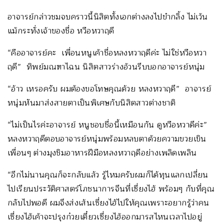
อาจารย์กล่าวชมจบคราวนี้นิสิตทั้งเอกต่างลงไปขำกลิ้ง ไม่เว้น
แม้กระทั่งเจ้าของชื่อ หวือหวาฤดี
“คืออาจารย์คะ เพื่อนหนูเค้าชื่อหลงหวาฤดีค่ะ ไม่ใช่หวือหวา
ฤดี” ทิพย์มณฑาไฉน นิสิตสาวร่างอ้วนรีบบอกอาจารย์หนุ่ม
“อ้าว เหรอครับ ผมต้องขอโทษคุณด้วย หลงหวาฤดี” อาจารย์
หนุ่มหันมาส่งสายตาเป็นพิเศษกับนิสิตสาวต่างชาติ
“ไม่เป็นไรค่ะอาจารย์ หนูชอบชื่อนี้เหมือนกัน ดูหวือหวาดีค่ะ”
หลงหวาฤดีตอบอาจารย์หนุ่มพร้อมหลบตาด้วยความขวยเขิน
เพื่อนๆ ต่างมุงชิมอาหารฝีมือหลงหวาฤดีอย่างเพลิดเพลิน
“อีกไม่นานคุณก็จะกลับแล้ว รู้ไหมครับผมก็ได้ทุนแลกเปลี่ยน
ไปเรียนประวัติศาสตร์โภชนาการจีนที่เซี่ยงไฮ้ พร้อมๆ กับที่คุณ
กลับไปพอดี ผมจึงส่งเส้นเซี่ยงไฮ้ไปให้คุณเพราะอยากรู้ว่าคน
เซี่ยงไฮ้เค้าจะปรุงก๋วยเตี๋ยวเซี่ยงไฮ้ออกมารสไหนเวลาไปอยู่