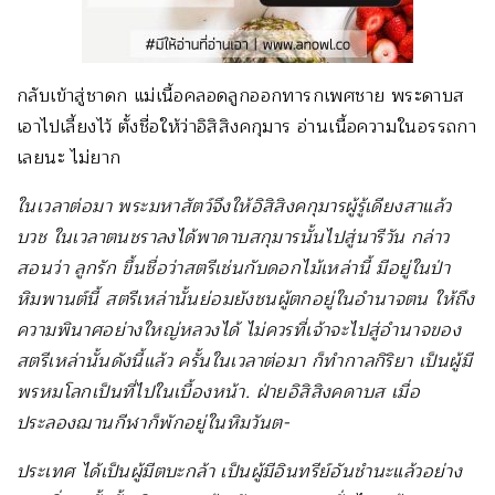
กลับเข้าสู่ชาดก แม่เนื้อคลอดลูกออกทารกเพศชาย พระดาบส
เอาไปเลี้ยงไว้ ตั้งชื่อให้ว่าอิสิสิงคกุมาร อ่านเนื้อความในอรรถกา
เลยนะ ไม่ยาก
ในเวลาต่อมา พระมหาสัตว์จึงให้อิสิสิงคกุมารผู้รู้เดียงสาแล้ว
บวช ในเวลาตนชราลงได้พาดาบสกุมารนั้นไปสู่นารีวัน กล่าว
สอนว่า ลูกรัก ขึ้นชื่อว่าสตรีเช่นกับดอกไม้เหล่านี้ มีอยู่ในป่า
หิมพานต์นี้ สตรีเหล่านั้นย่อมยังชนผู้ตกอยู่ในอำนาจตน ให้ถึง
ความพินาศอย่างใหญ่หลวงได้ ไม่ควรที่เจ้าจะไปสู่อำนาจของ
สตรีเหล่านั้นดังนี้แล้ว ครั้นในเวลาต่อมา ก็ทำกาลกิริยา เป็นผู้มี
พรหมโลกเป็นที่ไปในเบื้องหน้า. ฝ่ายอิสิสิงคดาบส เมื่อ
ประลองฌานกีฬาก็พักอยู่ในหิมวันต-
ประเทศ ได้เป็นผู้มีตบะกล้า เป็นผู้มีอินทรีย์อันชำนะแล้วอย่าง