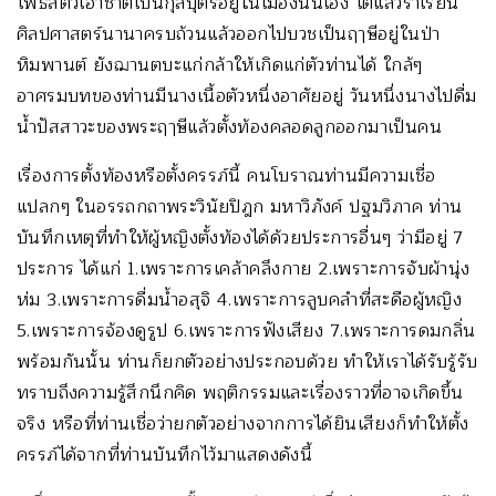
โพธิสัตว์เอาชาติเป็นกุลบุตรอยู่ในเมืองนั่นเอง โตแล้วร่ำเรียน
ศิลปศาสตร์นานาครบถ้วนแล้วออกไปบวชเป็นฤๅษีอยู่ในป่า
หิมพานต์ ยังฌานตบะแก่กล้าให้เกิดแก่ตัวท่านได้ ใกล้ๆ
อาศรมบทของท่านมีนางเนื้อตัวหนึ่งอาศัยอยู่ วันหนึ่งนางไปดื่ม
น้ำปัสสาวะของพระฤๅษีแล้วตั้งท้องคลอดลูกออกมาเป็นคน
เรื่องการตั้งท้องหรือตั้งครรภ์นี้ คนโบราณท่านมีความเชื่อ
แปลกๆ ในอรรถกถาพระวินัยปิฎก มหาวิภังค์ ปฐมวิภาค ท่าน
บันทึกเหตุที่ทำให้ผู้หญิงตั้งท้องได้ด้วยประการอื่นๆ ว่ามีอยู่ 7
ประการ ได้แก่ 1.เพราะการเคล้าคลึงกาย 2.เพราะการจับผ้านุ่ง
ห่ม 3.เพราะการดื่มน้ำอสุจิ 4.เพราะการลูบคลำที่สะดือผู้หญิง
5.เพราะการจ้องดูรูป 6.เพราะการฟังเสียง 7.เพราะการดมกลิ่น
พร้อมกันนั้น ท่านก็ยกตัวอย่างประกอบด้วย ทำให้เราได้รับรู้รับ
ทราบถึงความรู้สึกนึกคิด พฤติกรรมและเรื่องราวที่อาจเกิดขึ้น
จริง หรือที่ท่านเชื่อว่ายกตัวอย่างจากการได้ยินเสียงก็ทำให้ตั้ง
ครรภ์ได้จากที่ท่านบันทึกไว้มาแสดงดังนี้