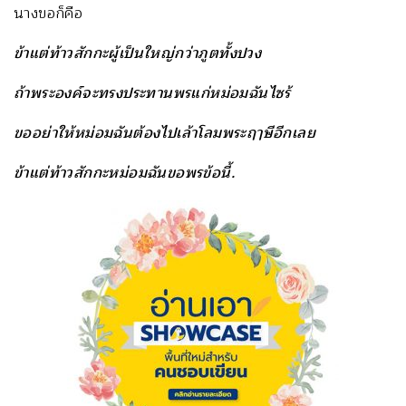
นางขอก็คือ
ข้าแต่ท้าวสักกะผู้เป็นใหญ่กว่าภูตทั้งปวง
ถ้าพระองค์จะทรงประทานพรแก่หม่อมฉันไซร้
ขออย่าให้หม่อมฉันต้องไปเล้าโลมพระฤๅษีอีกเลย
ข้าแต่ท้าวสักกะหม่อมฉันขอพรข้อนี้.