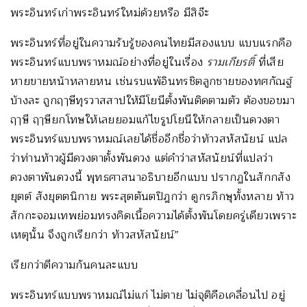
พระอินทร์เก่าพระอินทร์ใหม่ด้วยหรือ มีสิจ๊ะ
พระอินทร์ที่อยู่ในความรับรู้ของคนไทยมีสองแบบ แบบแรกคือ
พระอินทร์แบบพราหมณ์อย่างที่อยู่ในเรื่อง
รามเกียรติ์
ที่เสีย
หายขายหน้าหลายหน เช่นรบแพ้อินทรชิตลูกชายของทศกัณฐ์
บ้างละ ถูกฤๅษีทุรวาสสาปให้มีโยนีตั้งพันติดตามตัว ต้องขอขมา
ฤๅษี ฤๅษียกโทษให้เลยยอมแก้ไขรูปโยนีให้กลายเป็นดวงตา
พระอินทร์แบบพราหมณ์เลยได้ชื่ออีกชื่อว่าท้าวสหัสนัยน์ แปล
ว่าท่านท้าวผู้มีดวงตาตั้งพันดวง แต่คำว่าสหัสนัยน์ที่แปลว่า
ดวงตาพันดวงนี้ พุทธศาสนาอธิบายอีกแบบ ปรากฏในสักกสัง
ยุตต์ สังยุตตนิกาย พระสุตตันตปิฎกว่า ดูกรภิกษุทั้งหลาย ท้าว
สักกะจอมเทพย่อมทรงคิดเนื้อความได้ตั้งพันโดยครู่เดียวเพราะ
เหตุนั้น จึงถูกเรียกว่า ท้าวสหัสนัยน์”
เรียกว่าตีความกันคนละแบบ
พระอินทร์แบบพราหมณ์ไม่แก่ ไม่ตาย ไม่จุติคือเคลื่อนไป อยู่