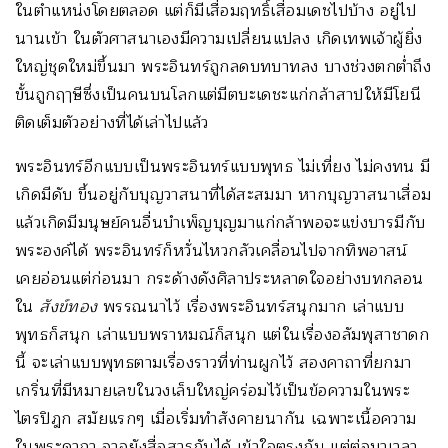
ในตำแหน่งโดยตลอด แต่ก็มีเสื่อมฤทธิ์เสื่อมเดชไปบ้าง อยู่ไป
นานเข้า ในตัวศาสนาเองมีความเปลี่ยนแปลง เกิดเทพเจ้าผู้ยิ่ง
ใหญ่ชุดใหม่ขึ้นมา พระอินทร์ถูกลดบทบาทลง บางช่วงตกต่ำถึง
ขั้นถูกฤๅษีซึ่งเป็นคนบนโลกแต่มีตบะเดชะแก่กล้าสาปให้มีโยนี
ติดเต็มตัวอย่างที่ได้เล่าไปแล้ว
พระอินทร์อีกแบบเป็นพระอินทร์แบบพุทธ ไม่เที่ยง ไม่คงทน มี
เกิดมีดับ ขึ้นอยู่กับบุญวาสนาที่ได้สะสมมา หากบุญวาสนาเสื่อม
แล้วเกิดมีมนุษย์คนอื่นบำเพ็ญบุญมาแก่กล้าพอจะแข่งบารมีกับ
พระองค์ได้ พระอินทร์ก็หวั่นไหวกลัวเคลื่อนไปจากทิพอาสน์
เคยอ่อนแต่ก่อนมา กระด้างดังศิลาประหลาดใจอย่างบทกลอน
ใน
สังข์ทอง
พรรณนาไว้ เรื่องพระอินทร์สนุกมาก เล่าแบบ
พุทธก็สนุก เล่าแบบพราหมณ์ก็สนุก แต่ในเรื่องอลัมพุสาชาดก
นี้ จะเล่าแบบพุทธตามเรื่องราวที่ท่านผูกไว้ สองคาถาที่ยกมา
เกริ่นที่มีหมายเลขในวงเล็บใหญ่คร่อมไว้เป็นข้อความในพระ
ไตรปิฎก สมัยแรกๆ เมื่อเริ่มทำสังคายนากัน เฉพาะเนื้อความ
ในพระคาถา อาจยังสื่อสารกันได้ เข้าใจตรงกัน แต่ต่อมาเวลา