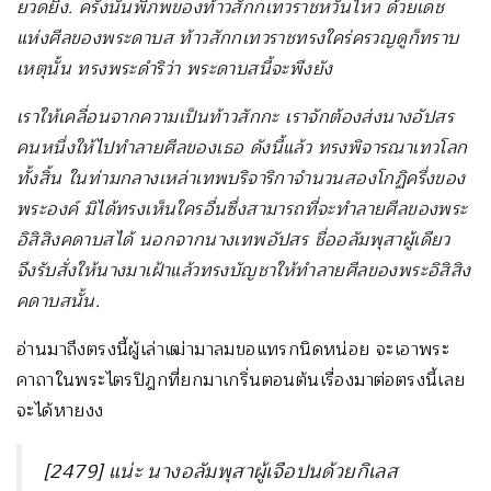
ยวดยิ่ง. ครั้งนั้นพิภพของท้าวสักกเทวราชหวั่นไหว ด้วยเดช
แห่งศีลของพระดาบส ท้าวสักกเทวราชทรงใคร่ครวญดูก็ทราบ
เหตุนั้น ทรงพระดำริว่า พระดาบสนี้จะพึงยัง
เราให้เคลื่อนจากความเป็นท้าวสักกะ
เราจักต้องส่งนางอัปสร
คนหนึ่งให้ไปทำลายศีลของเธอ ดังนี้แล้ว ทรงพิจารณาเทวโลก
ทั้งสิ้น ในท่ามกลางเหล่าเทพบริจาริกาจำนวนสองโกฏิครึ่งของ
พระองค์ มิได้ทรงเห็นใครอื่นซึ่งสามารถที่จะทำลายศีลของพระ
อิสิสิงคดาบสได้ นอกจากนางเทพอัปสร ชื่ออลัมพุสาผู้เดียว
จึงรับสั่งให้นางมาเฝ้าแล้วทรงบัญชาให้ทำลายศีลของพระอิสิสิง
คดาบสนั้น.
อ่านมาถึงตรงนี้ผู้เล่าเฒ่ามาลมขอแทรกนิดหน่อย จะเอาพระ
คาถาในพระไตรปิฎกที่ยกมาเกริ่นตอนต้นเรื่องมาต่อตรงนี้เลย
จะได้หายงง
[
2479] แน่ะ นางอลัมพุสาผู้เจือปนด้วยกิเลส