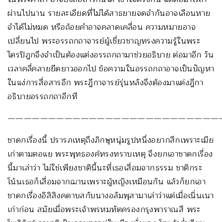
ผ่านไปนาน รายละเอียดที่ไม่ได้สาธยายจดจำกันอาจเลือนหาย
จำได้ไม่หมด หรือถ้อยคำอาจคลาดเคลื่อน ความหมายอาจ
เปลี่ยนไป พระอรรถกถาจารย์ผู้เชี่ยวชาญทรงความรู้ในพระ
ไตรปิฎกจึงจำเป็นต้องแต่งอรรถกถามาช่วยอธิบาย ต่อมาอีก วัน
เวลาคลี่คลายยืดยาวออกไป ข้อความในอรรถกถาอาจเป็นปัญหา
ในแง่การสื่อสารอีก พระฎีกาจารย์รุ่นหลังจึงต้องมาแต่งฎีกา
อธิบายอรรถกถาอีกที
——————————————————————————
ชาดกเรื่องนี้ ปรารภเหตุถึงภิกษุหนุ่มรูปหนึ่งอยากสึกเพราะเมีย
เก่าตามตอแย พระพุทธองค์ทรงทราบเหตุ จึงยกเอาชาดกเรื่อง
นี้มาเล่าว่า ไม่ใช่เพียงชาตินี้นะที่เธอเสื่อมจากธรรม ชาติกระ
โน้นเธอก็เสื่อมจากฌานเพราะผู้หญิงเหมือนกัน แล้วก็ยกเอา
ชาดกเรื่องอิสิสิงคดาบสกับนางอลัมพุสามาเล่าว่าแต่เมื่อเนิ่นเนา
เก่าก่อน สมัยเมื่อพระเจ้าพรหมทัตครองกรุงพาราณสี พระ