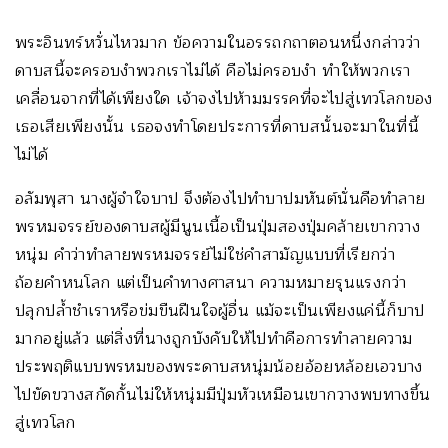
พระอินทร์หวั่นไหวมาก ข้อความในอรรถกถาตอนหนึ่งกล่าวว่า
ดาบสนี้จะครอบงำพวกเราไม่ได้ คือไม่ครอบงำ ทำให้พวกเรา
เคลื่อนจากที่ได้เพียงใด เจ้าจงไปห้ามมรรคที่จะไปสู่เทวโลกของ
เธอเสียเพียงนั้น เธอจงทำโดยประการที่ดาบสนั้นจะมาในที่นี้
ไม่ได้
อลัมพุสา นางผู้จำใจบาป จึงต้องไปทำบาปมหันต์นั่นคือทำลาย
พรหมจรรย์ของดาบสผู้มีนูนเนื้อเป็นปุ่มสองปุ่มคล้ายเขากวาง
หนุ่ม คำว่าทำลายพรหมจรรย์ไม่ใช่คำสามัญแบบที่เรียกว่า
ถ้อยคำหนโลก แต่เป็นคำทางศาสนา ความหมายรุนแรงกว่า
ปลุกปล้ำชำเราหรือข่มขืนฝืนใจผู้อื่น แม้จะเป็นเพียงแค่นี้ก็บาป
มากอยู่แล้ว แต่สิ่งที่นางถูกบังคับให้ไปทำคือการทำลายความ
ประพฤติแบบพรหมของพระดาบสหนุ่มน้อยอ้อยหล้อยเอวบาง
ไปขัดขวางสกัดกั้นไม่ให้หนุ่มมีปุ่มหัวเหมือนเขากวางพบทางขึ้น
สู่เทวโลก