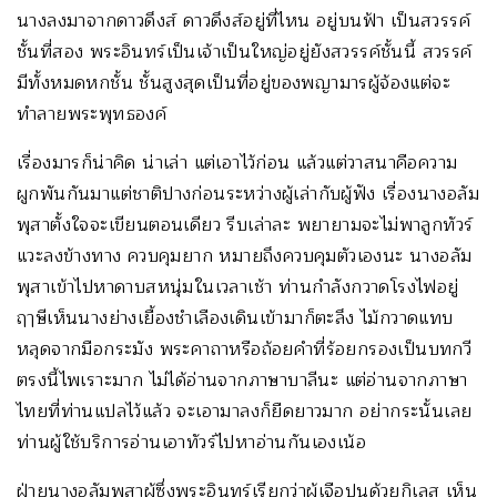
นางลงมาจากดาวดึงส์ ดาวดึงส์อยู่ที่ไหน อยู่บนฟ้า เป็นสวรรค์
ชั้นที่สอง พระอินทร์เป็นเจ้าเป็นใหญ่อยู่ยังสวรรค์ชั้นนี้ สวรรค์
มีทั้งหมดหกชั้น ชั้นสูงสุดเป็นที่อยู่ของพญามารผู้จ้องแต่จะ
ทำลายพระพุทธองค์
เรื่องมารก็น่าคิด น่าเล่า แต่เอาไว้ก่อน แล้วแต่วาสนาคือความ
ผูกพันกันมาแต่ชาติปางก่อนระหว่างผู้เล่ากับผู้ฟัง เรื่องนางอลัม
พุสาตั้งใจจะเขียนตอนเดียว รีบเล่าละ พยายามจะไม่พาลูกทัวร์
แวะลงข้างทาง ควบคุมยาก หมายถึงควบคุมตัวเองนะ นางอลัม
พุสาเข้าไปหาดาบสหนุ่มในเวลาเช้า ท่านกำลังกวาดโรงไฟอยู่
ฤๅษีเห็นนางย่างเยื้องชำเลืองเดินเข้ามาก็ตะลึง ไม้กวาดแทบ
หลุดจากมือกระมัง พระคาถาหรือถ้อยคำที่ร้อยกรองเป็นบทกวี
ตรงนี้ไพเราะมาก ไม่ได้อ่านจากภาษาบาลีนะ แต่อ่านจากภาษา
ไทยที่ท่านแปลไว้แล้ว จะเอามาลงก็ยืดยาวมาก อย่ากระนั้นเลย
ท่านผู้ใช้บริการอ่านเอาทัวร์ไปหาอ่านกันเองเน้อ
ฝ่ายนางอลัมพุสาผู้ซึ่งพระอินทร์เรียกว่าผู้เจือปนด้วยกิเลส เห็น