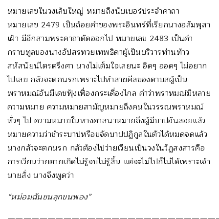
หมายเลขในวงเล็บใหญ่ หมายถึงนับเบอร์ประจำคาถา
หมายเลข 2479 เป็นถ้อยคำของพระอินทร์ที่เรียกนางอลัมพุสา
เฝ้า มีอีกสามพระคาถาตัดออกไป หมายเลข 2483 เป็นคำ
กราบทูลของนางอัปสรทวยเทพธิดาผู้เป็นบริวารท่านท้าว
สหัสนัยน์ไตรตรึงศา นางไม่เต็มใจเลยนะ อิดๆ ออดๆ ไม่อยาก
ไปเลย กลัวจะตกนรกเพราะไปทำลายศีลของดาบสผู้เป็น
พราหมณ์อันมีเดชฟุ้งเฟื่องกระเดื่องไกล คำว่าพราหมณ์มีหลาย
ความหมาย ความหมายสามัญหมายถึงคนในวรรณพราหมณ์
ทั่วๆ ไป ความหมายในทางศาสนาหมายถึงผู้มีบาปอันลอยแล้ว
หมายความว่าชำระบาปหรือขจัดบาปปฏิกูลในตัวได้หมดจดแล้ว
นางกลัวจะตกนรก กลัวต้องไปว่ายเวียนเป็นวงในวัฏสงสารคือ
การเวียนว่ายตายเกิดไม่รู้จบไม่รู้สิ้น แต่จะไม่ไปก็ไม่ได้เพราะเจ้า
นายสั่ง นางจึงพูดว่า
“หม่อมฉันขนลุกขนพอง”
——————————————————————————