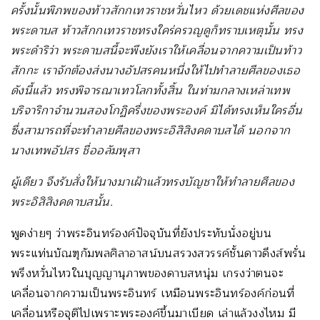
ครั้งนั้นพิภพของท้าวสักกเทวราชหวั่นไหว ด้วยเดชแห่งศีลของ
พระดาบส ท้าวสักกเทวราชทรงใคร่ครวญดูก็ทราบเหตุนั้น ทรง
พระดำริว่า พระดาบสนี้จะพึงยังเราให้เคลื่อนจากความเป็นท้าว
สักกะ เราจักต้องส่งนางอัปสรคนหนึ่งให้ไปทำลายศีลของเธอ
ดังนี้แล้ว ทรงพิจารณาเทวโลกทั้งสิ้น ในท่ามกลางเหล่าเทพ
บริจาริกาจำนวนสองโกฏิครึ่งของพระองค์ มิได้ทรงเห็นใครอื่น
ซึ่งสามารถที่จะทำลายศีลของพระอิสิสิงคดาบสได้ นอกจาก
นางเทพอัปสร ชื่ออลัมพุสา
ผู้เดียว จึงรับสั่งให้นางมาเฝ้าแล้วทรงบัญชาให้ทำลายศีลของ
พระอิสิสิงคดาบสนั้น.
พูดง่ายๆ ว่าพระอินทร์องค์ปัจจุบันที่ยังประทับนั่งอยู่บน
พระแท่นบัณฑุกัมพลศิลาอาสน์บนสรวงสวรรค์ชั้นดาวดึงส์พรั่น
พรึงหวั่นไหวในบุญญานุภาพของดาบสหนุ่ม เกรงว่าตนจะ
เคลื่อนจากความเป็นพระอินทร์ เหมือนพระอินทร์องค์ก่อนที่
เคลื่อนหรือจุติไปเพราะพระองค์ขึ้นมาเบียด เล่าแล้วงงไหม มี