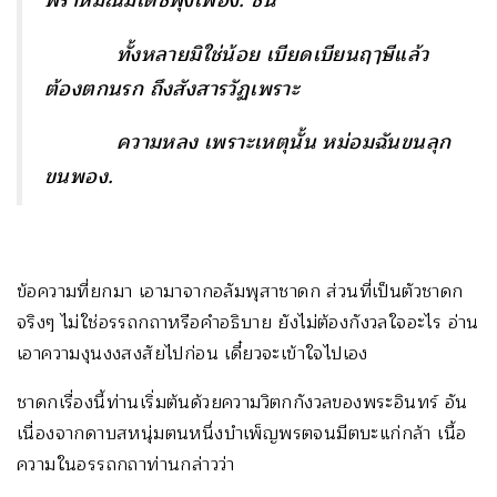
พราหมณ์มีเดชฟุ้งเฟื่อง. ชน
ทั้งหลายมิใช่น้อย เบียดเบียนฤๅษีแล้ว
ต้องตกนรก ถึงสังสารวัฏเพราะ
ความหลง เพราะเหตุนั้น หม่อมฉันขนลุก
ขนพอง.
ข้อความที่ยกมา เอามาจากอลัมพุสาชาดก ส่วนที่เป็นตัวชาดก
จริงๆ ไม่ใช่อรรถกถาหรือคำอธิบาย ยังไม่ต้องกังวลใจอะไร อ่าน
เอาความงุนงงสงสัยไปก่อน เดี๋ยวจะเข้าใจไปเอง
ชาดกเรื่องนี้ท่านเริ่มต้นด้วยความวิตกกังวลของพระอินทร์ อัน
เนื่องจากดาบสหนุ่มตนหนึ่งบำเพ็ญพรตจนมีตบะแก่กล้า เนื้อ
ความในอรรถกถาท่านกล่าวว่า