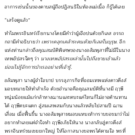
อาการเช่นนั้นของดาบสผู้ถือปฏิสนธิในท้องแม่เนื้อ ก็รู้ได้เลย
“เสร็จตูแล้ว”
ทำไมพระอินทร์เรียกนางโดยมีคำว่าผู้เจือปนด้วยกิเลส อรรถ
กถามีคำอธิบาย
ว่า เพราะคลุกเคล้าระคนด้วยกิเลสในบุรุษ.
อีก
แห่งท่านกล่าวถึงคุณสมบัติพิเศษของนางอลัมพุสาที่ไม่มีในนาง
เทพอัปสรใดๆ ว่า
นางเทพอัปสรเหล่านั้นไปถึงชายเข้าแล้ว
ย่อมไม่รู้จักการบำเรออย่างที่เจ้ารู้.
อลัมพุสา นางผู้จำใจบาป บรรลุภารกิจที่จอมเทพแห่งดาวดึงส์
มอบหมายให้ทำสำเร็จ ด้วยอำนาจคือคุณสมบัติที่นางมี ฤๅษี
หนุ่มน้อยแม้แก่กล้าทางฌานและตบะแค่ไหนก็ไม่อาจต้านทาน
ได้ ฤๅษีตบะแตก สู่สมเสพสมกับนางแล้วหลับไปสามปี ฌาน
เสื่อม เมื่อฟื้นขึ้น นางอลัมพุสาหมอบแทบเท้ากราบขอขมาว่าไม่
อยากทำเลยแต่จำใจทำ ฤๅษีอภัยให้นาง นางกลับสู่ดาวดึงส์
พระอินทร์ชมเชยยกใหญ่ ให้โอกาสนางขอพรได้ตามใจ พรที่