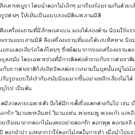
ิ่งเคารพบูชา โดยนำดอกไม้เล็กๆ มาเรียงร้อยรวมกันด้วยเส้
ยรูปต่างๆ ให้เห็นเป็นแบบสองมิติและสามมิติ
 คือเครื่องแขวนที่มีลักษณะแบน มองได้สองด้าน นิยมใช้แขว
่องแขวนแบบสามมิติ คือเครื่องแขวนที่มองได้รอบทิศทาง นิ
ป็นแชนเดอเลียร์สไตล์ไทยๆ ซึ่งพัฒนาการของเครื่องแขวนดอ
ุคสมัย โดยเฉพาะช่วงที่มีการติดต่อค้าขายกับชาวต่างชาติม
กับชาวต่างชาติก็ส่งอิทธิพลต่อชาวสยามในยุคนั้นอยู่ไม่น้
ปรับรูปแบบให้เข้ากับสมัยนิยมมากขึ้นอย่างหลีกเลี่ยงไม่ได
ุโรป เป็นต้น
ิดมีลวดลายเฉพาะตัว จึงได้มีการตั้งชื่อแตกต่างกันไป เช่น บ
ดอกรัก วิมานพระอินทร์ วิมานแท่น พวงชมพู พวงแก้ว และอี
้อยเรียงมาจากดอกไม้มงคลอย่างดอกรัก ดอกพุด ดอกมะลิ ด
ี ดอกจำปา และหากว่าใช้ดอกไม้สดในการทำ เมื่อนำไปแขวน