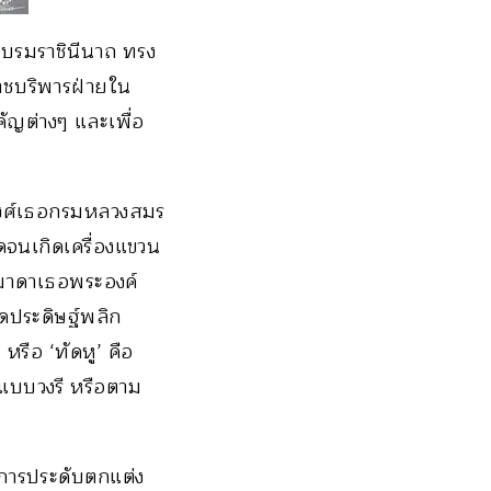
าบรมราชินีนาถ ทรง
าชบริพารฝ่ายใน
ัญต่างๆ และเพื่อ
มวงศ์เธอกรมหลวงสมร
วดจนเกิดเครื่องแขวน
วิมาดาเธอพระองค์
ดประดิษฐ์พลิก
รือ ‘ทัดหู’ คือ
แบบวงรี หรือตาม
นการประดับตกแต่ง