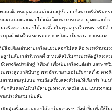
สมเด็จพระจุลจอมเกล้าเจ้าอยู่หัว สมเด็จพระศรีพัชรินทร
ทั้งดอกไม้สดและดอกไม้แห้ง โดยพระบรมวงศานุวงศ์และข้าร
งานเครื่องแขวนดอกไม้สดเพื่อเป็นพุทธบูชาในพระราชพิธีสำค
ระตูหน้าต่างในพระบรมมหาราชวังและในพระอารามหลวง
ี่มีชื่อเสียงด้านงานเครื่องแขวนดอกไม้สด คือ พระเจ้าบร
นิษฐาในล้นเกล้ารัชกาลที่ ๕ ทรงคิดริเริ่มการประดิษฐ์โครงล
ยังทรงคิดประดิษฐ์ ‘เฟื่อง’ เพื่อเป็นเครื่องแต่งตัว และพระ
 กรมพระสุทธาสินีนาฏ พระอัครชายาเธอในรัชกาลที่ ๕ ทรงคิ
ากหลายรูปแบบ รวมถึงเครื่องแต่งตัวใหม่ที่เรียกว่า ‘แบบ’ ห
กับกลีบดอกไม้ใบไม้ตามรูปทรงเรขาคณิต เช่น แบบวงกลม
ลายประจำยาม เป็นต้น
ะดิษฐ์เครื่องแขวนดอกไม้สดในช่วงแรกๆ จึงทำขึ้นเพื่อใช้ใ