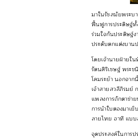
มาในรัชสมัยพระบาท
ฟื้นฟูการประดิษฐ์
ร่วมใจกันประดิษฐ์
ประดับตกแต่งบานป
โดยเจ้านายฝ่ายในท
รัตนศิริเชษฐ์ พระข
โคมระย้า นอกจากนี้
เจ้าสายสวลีภิรมย์
แพลงการถักตาข่ายหล
การนำใบตองมาเย็บ
ลายไทย อาทิ แบบ
จุดประสงค์ในการปร