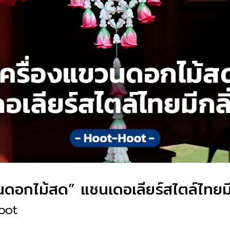
นดอกไม้สด” แชนเดอเลียร์สไตล์ไทยม
oot