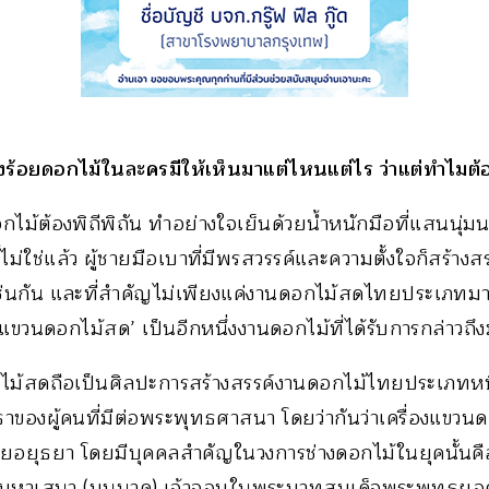
ร้อยดอกไม้ในละครมีให้เห็นมาแต่ไหนแต่ไร ว่าแต่ทำไมต้อ
ไม้ต้องพิถีพิถัน ทำอย่างใจเย็นด้วยน้ำหนักมือที่แสนนุ่
้ไม่ใช่แล้ว ผู้ชายมือเบาที่มีพรสวรรค์และความตั้งใจก็สร้างส
่นกัน และที่สำคัญไม่เพียงแค่งานดอกไม้สดไทยประเภทมา
ื่องแขวนดอกไม้สด’ เป็นอีกหนึ่งงานดอกไม้ที่ได้รับการกล่าวถ
ไม้สดถือเป็นศิลปะการสร้างสรรค์งานดอกไม้ไทยประเภทหนึ่
ธาของผู้คนที่มีต่อพระพุทธศาสนา โดยว่ากันว่าเครื่องแขว
่สมัยอยุธยา โดยมีบุคคลสำคัญในวงการช่างดอกไม้ในยุคนั้นค
คมหาเสนา (บุนนาค) เจ้าจอมในพระบาทสมเด็จพระพุทธยอ