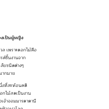
งเป็นผู้หญิง
มนวล เพราะดอกไม้คือ
รรค์ชิ้นงานจาก
ลัยชนิดต่างๆ
ึงมากมาย
งที่สะท้อนคติ
นดอกไม้สดเป็นงาน
ือเจ้าจอมมารดาตานี
ดฟ้าจุฬาโลก