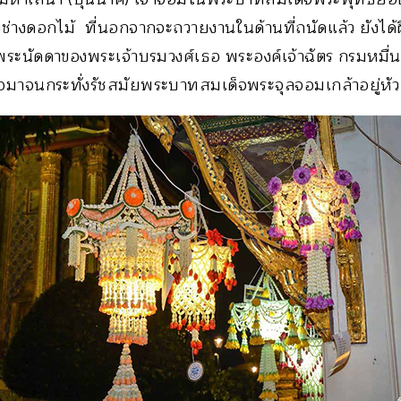
ชิงช่างดอกไม้ ที่นอกจากจะถวายงานในด้านที่ถนัดแล้ว ยังไ
ระนัดดาของพระเจ้าบรมวงศ์เธอ พระองค์เจ้าฉัตร กรมหมื่นสุ
ต่อมาจนกระทั่งรัชสมัยพระบาทสมเด็จพระจุลจอมเกล้าอยู่หัว