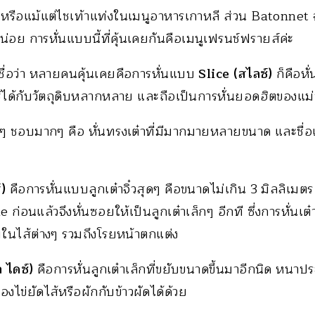
ด หรือแม้แต่ไชเท้าแท่งในเมนูอาหารเกาหลี ส่วน Batonnet
น่อย การหั่นแบบนี้ที่คุ้นเคยกันคือเมนูเฟรนช์ฟรายส์ค่ะ
่เชื่อว่า หลายคนคุ้นเคยคือการหั่นแบบ
Slice (สไลซ์)
ก็คือหั
้ได้กับวัตถุดิบหลากหลาย และถือเป็นการหั่นยอดฮิตของแม่บ
็กๆ ชอบมากๆ คือ หั่นทรงเต๋าที่มีมากมายหลายขนาด และชื่อเร
)
คือการหั่นแบบลูกเต๋าจิ๋วสุดๆ คือขนาดไม่เกิน 3 มิลลิเมตร 
ก่อนแล้วจึงหั่นซอยให้เป็นลูกเต๋าเล็กๆ อีกที ซึ่งการหั่นเต๋
มในไส้ต่างๆ รวมถึงโรยหน้าตกแต่ง
 ไดซ์)
คือการหั่นลูกเต๋าเล็กที่ขยับขนาดขึ้นมาอีกนิด หนาประ
ของไข่ยัดไส้หรือผักกับข้าวผัดได้ด้วย