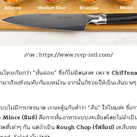
ภาพ : https://www.rsvp-intl.com/
ไทยเรียกว่า “หั่นฝอย” ซึ่งก็ไม่ผิดนะคะ เพราะ
Chiffona
ักมาเรียงซ้อนทับกันและม้วน จากนั้นก็ซอยให้เป็นเส้นบา
ั่นแบบไม่มีการกะขนาด เราจะคุ้นกับคำว่า “สับ” ใช่ไหมค่ะ ซึ่
ือ
Mince (มินซ์)
คือการหั่นอาหารแบบละเอียดโดยไม่จำเป็นต
ดที่เท่าๆ กัน แต่ถ้าเป็น
Rough Chop (รัฟช็อป)
จะสับหยา