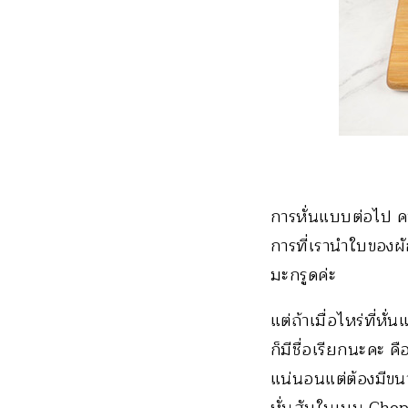
การหั่นแบบต่อไป คน
การที่เรานำใบของผ
มะกรูดค่ะ
แต่ถ้าเมื่อไหร่ที่ห
ก็มีชื่อเรียกนะคะ ค
แน่นอนแต่ต้องมีขนา