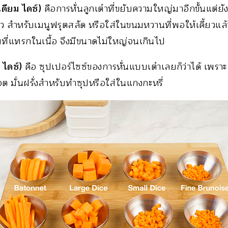
ดียม ไดซ์)
คือการหั่นลูกเต๋าที่ขยับความใหญ่มาอีกขั้นแต่ยั
 สำหรับเมนูฟรุตสลัด หรือใส่ในขนมหวานที่พอให้เคี้ยวแล้
ที่แทรกในเนื้อ จึงมีขนาดไม่ใหญ่จนเกินไป
 ไดซ์)
คือ ซุปเปอร์ไซซ์ของการหั่นแบบเต๋าเลยก็ว่าได้ เพราะจ
อต มั่นฝรั่งสำหรับทำซุปหรือใส่ในแกงกะหรี่